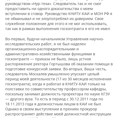
руководством «Нур-теха». Следователь так и не смог
предоставить ни одного доказательства о моем
вступлении в сговор. Руководство КНИТУ-КАИ и МОН РФ я
не обманывал и не злоупотреблял их доверием. Свое
служебное положение для этого я не мог использовать,
так как в рамках выполнения госконтракта я его не имел.
Во-первых, будучи начальником Управления научно-
исследовательских работ, я не был наделен
организационно-распорядительными и
административно-хозяйственными функциями в
госконтракте — приказа не было, лишь устное
распоряжение ректора Гортышова об оказании помощи в
подготовке конкурсной заявки. Во-вторых, Ваша честь,
следователь Москалев умышленно упускает целый
период моей деятельности (17 из 30 месяцев исполнения
госконтракта), когда я работал в КНИТУ-КАИ только на
полставки по совместительству профессором кафедры,
поскольку занимал должность проректора по науке КГЭУ
— другого вуза. То есть в период с 30.12.2011 года по
18.11.2013 года я должностным лицом в КАИ не был.
Однако в своем выступлении в прениях прокурор
распространяет действие моей должностной инструкции