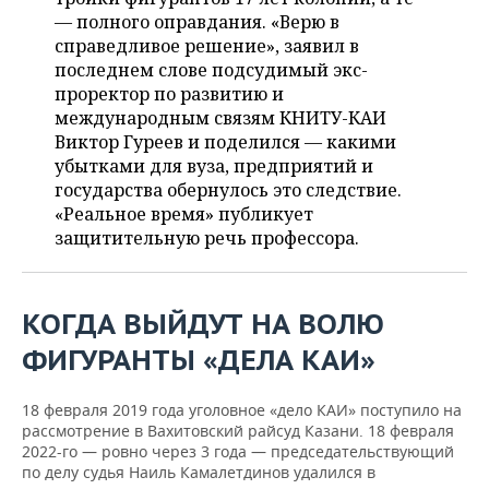
ВОДНЫЕ ВИДЫ СПОРТА
ОБРАЗОВАНИЕ
— полного оправдания. «Верю в
справедливое решение», заявил в
ХОККЕЙ С МЯЧОМ
ПРОИСШЕСТВИЯ
последнем слове подсудимый экс-
проректор по развитию и
международным связям КНИТУ-КАИ
Виктор Гуреев и поделился — какими
убытками для вуза, предприятий и
государства обернулось это следствие.
«Реальное время» публикует
защитительную речь профессора.
КОГДА ВЫЙДУТ НА ВОЛЮ
ФИГУРАНТЫ «ДЕЛА КАИ»
18 февраля 2019 года уголовное «дело КАИ» поступило на
рассмотрение в Вахитовский райсуд Казани. 18 февраля
2022-го — ровно через 3 года — председательствующий
по делу судья Наиль Камалетдинов удалился в