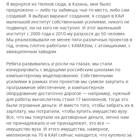
Я вернулся из Челнов сюда, в Казань, мне было
предложено — либо ты займешь чье-то место, либо сам
создавай. Я выбрал вариант создания, я создал в КАИ
маленький институт собственными усилиями, никого не
подвинул, ни на кого не наступил. И этот маленький
институт с 2000 года к 2010-му разросся до 50 человек.
Мы реализовывали не менее пяти различных проектов в
год, очень плотно работали с КАМАЗом, с атомщиками, с
авиационным заводом.
Ребята развивались и росли на глазах, мы стали
конкурировать с ведущими российским школами по
компьютерному моделированию. Собственными
усилиями в рамках этих проектов мы сумели закупить и
программное обеспечение, и компьютерное
оборудование достаточно дорогое — например, нужный
для работы вычислитель стоил 17 миллионов, тогда это
были огромные деньги. И вместо того, чтобы забрать их в
зарплату, мы потратили, чтобы купить имущество вузу.
Все, что мы покупали на договорные деньги, лично нам
не принадлежало и не принадлежит, это все —
имущество вуза. И этого имущества, наверное,
миллионов на 70 в КАИ сейчас находится, что куплено за