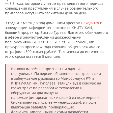
— 3,5 года, которые с учетом предполагаемого периода
совершения преступления в случае обвинительного
приговора могут быть засчитаны день за день.
3 года и 7 месяцев под домашним арестом
находится
и
заведующий кафедрой теплотехники КНИТУ-КАИ,
бывший проректор Виктор Гуреев. Для этого обвиняемого
в афере и злоупотреблении должностными
полномочиями (ч. 4 ст. 159, ч. 1 ст. 285) помощник
прокурора просила 4 года колонии общего режима со
штрафом в 500 тысяч рублей. Технически до истечения
этого срока остается 5 месяцев.
Виновным себя не признает ни один из
подсудимых. По версии обвинения, все трое ввели
в заблуждение руководство Минобрнауки РФ и
КНИТУ-КАИ им. Туполева, втянули вуз в конкурс на
госконтракт по разработке технологии и
оборудования для выпуска
наномодифицированных изделий из полимеров и
бионаполнителя (далее — «нанодоски»), и после
выигрыша завалили проверяющих
фальсифицированными актами разработки