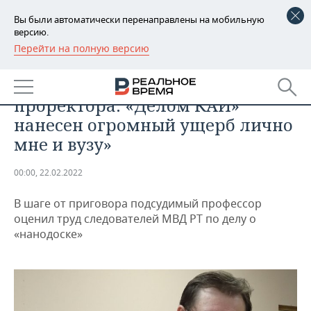
Вы были автоматически перенаправлены на мобильную
версию.
Перейти на полную версию
РЕГИОНЫ
ПРОИСШЕСТВИЯ
Последнее слово экс-
БАШКОРТОСТАН
НОВОСТИ
проректора: «Делом КАИ»
ТАТАРСТАН
АНАЛИТИКА
нанесен огромный ущерб лично
мне и вузу»
УДМУРТИЯ
НОВОСТИ АНАЛИТИКИ
ЭКОНОМИКА
00:00, 22.02.2022
ДЕКЛАРАЦИИ О ДОХОДАХ
НОВОСТИ ЭКОНОМИКИ
ПРОМЫШЛЕННОСТЬ
В шаге от приговора подсудимый профессор
КОРОЛИ ГОСЗАКАЗА ПФО
ФИНАНСЫ
НОВОСТИ
НЕДВИЖИМОСТЬ
оценил труд следователей МВД РТ по делу о
ПРОМЫШЛЕННОСТИ
«нанодоске»
ВУЗЫ ТАТАРСТАНА
БАНКИ
НОВОСТИ НЕДВИЖИМОСТИ
АВТО
АГРОПРОМ
КОМУ ПРИНАДЛЕЖАТ
БЮДЖЕТ
НОВОСТИ АВТО
БИЗНЕС
ТОРГОВЫЕ ЦЕНТРЫ
МАШИНОСТРОЕНИЕ
ТАТАРСТАНА
ИНВЕСТИЦИИ
НОВОСТИ БИЗНЕСА
ТЕХНОЛОГИИ