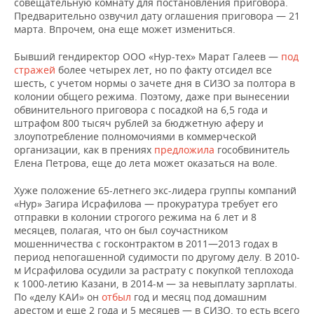
совещательную комнату для постановления приговора.
Предварительно озвучил дату оглашения приговора — 21
марта. Впрочем, она еще может измениться.
Бывший гендиректор ООО «Нур-тех» Марат Галеев —
под
стражей
более четырех лет, но по факту отсидел все
шесть, с учетом нормы о зачете дня в СИЗО за полтора в
колонии общего режима. Поэтому, даже при вынесении
обвинительного приговора с посадкой на 6,5 года и
штрафом 800 тысяч рублей за бюджетную аферу и
злоупотребление полномочиями в коммерческой
организации, как в прениях
предложила
гособвинитель
Елена Петрова, еще до лета может оказаться на воле.
Хуже положение 65-летнего экс-лидера группы компаний
«Нур» Загира Исрафилова — прокуратура требует его
отправки в колонии строгого режима на 6 лет и 8
месяцев, полагая, что он был соучастником
мошенничества с госконтрактом в 2011—2013 годах в
период непогашенной судимости по другому делу. В 2010-
м Исрафилова осудили за растрату с покупкой теплохода
к 1000-летию Казани, в 2014-м — за невыплату зарплаты.
По «делу КАИ» он
отбыл
год и месяц под домашним
арестом и еще 2 года и 5 месяцев — в СИЗО, то есть всего