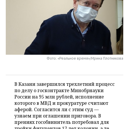
НЕФТЕХИМИЯ
РОЗНИЧНАЯ ТОРГОВЛЯ
НОВОСТИ ТЕХНОЛОГИЙ
МЕРОПРИЯТИЯ
НЕФТЬ
ТРАНСПОРТ
IT
НОВОСТИ МЕРОПРИЯТИЙ
СПОРТ
ОПК
УСЛУГИ
МЕДИА
ВЫЕЗДНАЯ РЕДАКЦИЯ
НОВОСТИ СПОРТА
ОБЩЕСТВО
ЭНЕРГЕТИКА
ТЕЛЕКОММУНИКАЦИИ
БИЗНЕС-БРАНЧИ
ФУТБОЛ
НОВОСТИ ОБЩЕСТВА
ФОТОГАЛЕРЕЯ
Фото: «Реальное время»/Ирина Плотникова
ONLINE-КОНФЕРЕНЦИИ
ХОККЕЙ
ВЛАСТЬ
СЮЖЕТЫ
ОТКРЫТАЯ ЛЕКЦИЯ
БАСКЕТБОЛ
ИНФРАСТРУКТУРА
СПРАВОЧНИК
В Казани завершился трехлетний процесс
ВОЛЕЙБОЛ
ИСТОРИЯ
СПИСОК ПЕРСОН
по делу о госконтракте Минобрнауки
ПОЛНАЯ ВЕРСИЯ
России на 95 млн рублей, исполнение
которого в МВД и прокуратуре считают
КИБЕРСПОРТ
КУЛЬТУРА
СПИСОК КОМПАНИЙ
аферой. Согласится ли с этим суд —
узнаем при оглашении приговора. В
ФИГУРНОЕ КАТАНИЕ
МЕДИЦИНА
прениях гособвинитель потребовал для
тройки фигурантов 17 лет колонии, а те