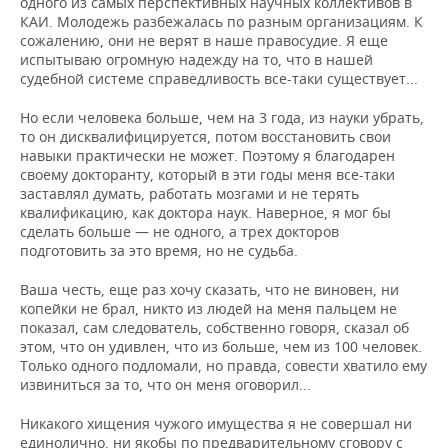
одного из самых перспективных научных коллективов в
КАИ. Молодежь разбежалась по разным организациям. К
сожалению, они не верят в наше правосудие. Я еще
испытываю огромную надежду на то, что в нашей
судебной системе справедливость все-таки существует...
Но если человека больше, чем на 3 года, из науки убрать,
то он дисквалифицируется, потом восстановить свои
навыки практически не может. Поэтому я благодарен
своему докторанту, который в эти годы меня все-таки
заставлял думать, работать мозгами и не терять
квалификацию, как доктора наук. Наверное, я мог бы
сделать больше — не одного, а трех докторов
подготовить за это время, но не судьба.
Ваша честь, еще раз хочу сказать, что не виновен, ни
копейки не брал, никто из людей на меня пальцем не
показал, сам следователь, собственно говоря, сказал об
этом, что он удивлен, что из больше, чем из 100 человек.
Только одного подломали, но правда, совести хватило ему
извиниться за то, что он меня оговорил...
Никакого хищения чужого имущества я не совершал ни
единолично, ни якобы по предварительному сговору с