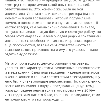
Нашелся вот партнер — предприятие (ООО «Нур-тех», —
), которое имело такой опыт, взяло на себя
прим. ред.
ответственность. Это, конечно же, была не моя
инициатива. Инициатива исходила от ректора (на тот
момент — Юрия Гортышова), который поручил мне
помочь в подготовке заявки и запустить такой проект. Я,
честно говоря, сам очень сильно сомневался вначале,
что удастся сделать такую большую и сложную работу, но
Марат Мухамадеевич Галеев обладал редким сочетанием
инженерных способностей, таланта и организаторских
еще способностей, взял на себя ответственность за
создание такого производства и ему это удалось — надо
отдать ему должное.
Мы это производство демонстрировали на разных
уровнях. Все характеристики, заявленные в госконтракте
и в техзадании, были подтверждены, изделие появилось
в конце-концов в точном соответствии с техзаданием, и у
него были очень хорошие перспективы. Но, к сожалению,
возникли конфликты внутри предприятия [«Нур-тех»] —
гораздо позднее реализации этого проекта — в 2016—
2017 годах. Для нас это было, конечно, неожиданно, сами
не понимали, что там происходит...