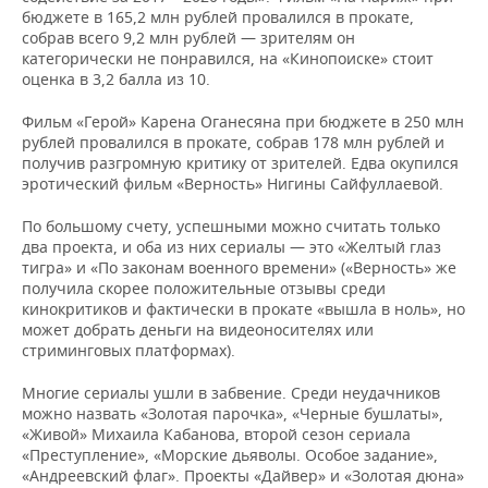
бюджете в 165,2 млн рублей провалился в прокате,
собрав всего 9,2 млн рублей — зрителям он
категорически не понравился, на «Кинопоиске» стоит
оценка в 3,2 балла из 10.
Фильм «Герой» Карена Оганесяна при бюджете в 250 млн
рублей провалился в прокате, собрав 178 млн рублей и
получив разгромную критику от зрителей. Едва окупился
эротический фильм «Верность» Нигины Сайфуллаевой.
По большому счету, успешными можно считать только
два проекта, и оба из них сериалы — это «Желтый глаз
тигра» и «По законам военного времени» («Верность» же
получила скорее положительные отзывы среди
кинокритиков и фактически в прокате «вышла в ноль», но
может добрать деньги на видеоносителях или
стриминговых платформах).
Многие сериалы ушли в забвение. Среди неудачников
можно назвать «Золотая парочка», «Черные бушлаты»,
«Живой» Михаила Кабанова, второй сезон сериала
«Преступление», «Морские дьяволы. Особое задание»,
«Андреевский флаг». Проекты «Дайвер» и «Золотая дюна»