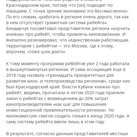
Краснодарском крае, потому что [он] подходит по
локациям. С точки зрения экономики это бессмысленно».
По его словам, «работать в регионе очень дорого, так как
в нем отсутствует грамотная система рибейта».
Бондарчук посоветовал представителю региона «изучить
книжки» про рибейт, чтобы привлечь кинокомпании. И
внезапно резюмировал, что «единственная работающая
территория с рибейтом — это Москва, где к этому,
впрочем, «тоже шли долго».
К тому моменту программа рибейтов уже 2 года работала
в вышеупомянутых регионах. И сама ассоциация еще в
2018 году назвала «тринадцать приоритетных для
развития кино- и телепроизводства регионов», среди них
был Краснодарский край. Власти Кубани книжки про
рибейт, видимо, прочитали и летом 2020 года приняли
закон о рибейтах с возмещением до 20% затрат
кинопроизводителям «как шаг для повышения
инвестиционной привлекательности региона». Но
кинокомиссию смогли создать только к концу 2020 года. А
саму систему рибейта ввели лишь в этом году.
В результате, согласно данным представителей местных