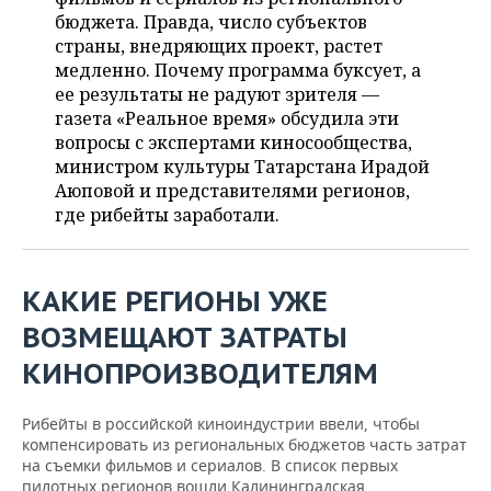
ВОДНЫЕ ВИДЫ СПОРТА
ОБРАЗОВАНИЕ
бюджета. Правда, число субъектов
страны, внедряющих проект, растет
ХОККЕЙ С МЯЧОМ
ПРОИСШЕСТВИЯ
медленно. Почему программа буксует, а
ее результаты не радуют зрителя —
газета «Реальное время» обсудила эти
вопросы с экспертами киносообщества,
министром культуры Татарстана Ирадой
Аюповой и представителями регионов,
где рибейты заработали.
КАКИЕ РЕГИОНЫ УЖЕ
ВОЗМЕЩАЮТ ЗАТРАТЫ
КИНОПРОИЗВОДИТЕЛЯМ
Рибейты в российской киноиндустрии ввели, чтобы
компенсировать из региональных бюджетов часть затрат
на съемки фильмов и сериалов. В список первых
пилотных регионов вошли Калининградская,