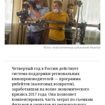
НЕФТЕХИМИЯ
РОЗНИЧНАЯ ТОРГОВЛЯ
НОВОСТИ ТЕХНОЛОГИЙ
МЕРОПРИЯТИЯ
НЕФТЬ
ТРАНСПОРТ
IT
НОВОСТИ МЕРОПРИЯТИЙ
СПОРТ
ОПК
УСЛУГИ
МЕДИА
ВЫЕЗДНАЯ РЕДАКЦИЯ
НОВОСТИ СПОРТА
ОБЩЕСТВО
ЭНЕРГЕТИКА
ТЕЛЕКОММУНИКАЦИИ
БИЗНЕС-БРАНЧИ
ФУТБОЛ
НОВОСТИ ОБЩЕСТВА
ФОТОГАЛЕРЕЯ
Фото: realnoevremya.ru/Василий Иванов
ONLINE-КОНФЕРЕНЦИИ
ХОККЕЙ
ВЛАСТЬ
СЮЖЕТЫ
ОТКРЫТАЯ ЛЕКЦИЯ
БАСКЕТБОЛ
ИНФРАСТРУКТУРА
СПРАВОЧНИК
Четвертый год в России действует
ВОЛЕЙБОЛ
ИСТОРИЯ
СПИСОК ПЕРСОН
система поддержки региональных
ПОЛНАЯ ВЕРСИЯ
кинопроизводителей — программа
рибейтов (налоговых возвратов),
КИБЕРСПОРТ
КУЛЬТУРА
СПИСОК КОМПАНИЙ
заработавшая на волне экономического
кризиса 2017 года. Она позволяет
ФИГУРНОЕ КАТАНИЕ
МЕДИЦИНА
компенсировать часть затрат по съемкам
фильмов и сериалов из регионального