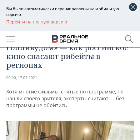
Вы были автоматически перенаправлены на мобильную
версию.
Перейти на полную версию
РЕГИОНЫ
ОБЩЕСТВО
«Нужно как-то бороться с
БАШКОРТОСТАН
НОВОСТИ
Голливудом» — как российское
ТАТАРСТАН
АНАЛИТИКА
кино спасают рибейты в
регионах
УДМУРТИЯ
НОВОСТИ АНАЛИТИКИ
ЭКОНОМИКА
00:00, 17.07.2021
ДЕКЛАРАЦИИ О ДОХОДАХ
НОВОСТИ ЭКОНОМИКИ
ПРОМЫШЛЕННОСТЬ
Хотя многие фильмы, снятые по программе, не
КОРОЛИ ГОСЗАКАЗА ПФО
ФИНАНСЫ
НОВОСТИ
НЕДВИЖИМОСТЬ
нашли своего зрителя, эксперты считают — без
ПРОМЫШЛЕННОСТИ
программы не обойтись
ВУЗЫ ТАТАРСТАНА
БАНКИ
НОВОСТИ НЕДВИЖИМОСТИ
АВТО
АГРОПРОМ
КОМУ ПРИНАДЛЕЖАТ
БЮДЖЕТ
НОВОСТИ АВТО
БИЗНЕС
ТОРГОВЫЕ ЦЕНТРЫ
МАШИНОСТРОЕНИЕ
ТАТАРСТАНА
ИНВЕСТИЦИИ
НОВОСТИ БИЗНЕСА
ТЕХНОЛОГИИ