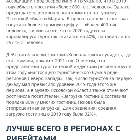
Ассоциации продюсеров кино и ТВ указано, что в 2019
году область посетили «более 800 тыс. человек». Однако
председатель регионального комитета по туризму
Псковской области Марина Егорова в апреле этого года
озвучила более скромную цифру — «более 400 тыс.
человек», заявив также, что в 2020 году из-за
коронавируса турпоток снизился на 40%, составив лишь
257 тыс. человек.
Действительно ли зрители «Холопа» захотят увидеть, где
его снимали, покажет 2021 год. Отметим, что
представители туристической индустрии региона ждут в
этом году «настоящего туристического бума в ряде
регионов Северо-Запада». Так, число туристов за первую
декаду мая превысило уровень 2019 года этого же
периода, а в музеях Псковской области также отмечают
рост числа посетителей. «Загрузка гостиниц составила
порядка 80% (у многих гостиниц Пскова была
стопроцентная загрузка). Для сравнения: средняя
загрузка гостиниц в 2019 году была 32%».
ЛУЧШЕ ВСЕГО В РЕГИОНАХ С
РИБЕЙТАМИ