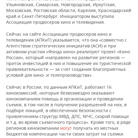
Ульяновская, Самарская, Новгородская, Иркутская,
Московская, Ростовская области, Карелия, Краснодарский
край и Санкт-Петербург. Инициатором выступила
Ассоциация продюсеров кино и телевидения.
Сейчас на сайте Ассоциации продюсеров кино и
телевидения (АПКиТ) указывается, что она «совместно с
Агентством стратегических инициатив (АСИ) и при
активном участии «Фонда кино» реализуют проект «Кино
России», который «направлен на развитие регионов —
приток инвестиций в них и повышение их туристической
привлекательности — за счет создания благоприятных
условий для кино- и телепроизводства».
Сейчас в России, по данным АПКиТ, работают 16
кинокомиссий, «которые безвозмездно оказывают
кинокомпаниям помощь в организации и проведении
съемок, в том числе в получении разрешений на них, в
подборе локаций, в обеспечении безопасности с
привлечением структур МВД, ДПС, МЧС, скорой помощи
и т.д. во время съемочного процесса». Кроме того, в ряде
регионов кинокомпании
могут
получать из местных
бюджетов компенсации части своих затрат на съемки.