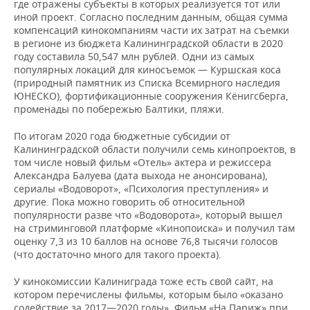
где отражены субъекты в которых реализуется тот или
иной проект. Согласно последним данным, общая сумма
компенсаций кинокомпаниям части их затрат на съемки
в регионе из бюджета Калининградской области в 2020
году составила 50,547 млн рублей. Одни из самых
популярных локаций для киносъемок — Куршская коса
(природный памятник из Списка Всемирного наследия
ЮНЕСКО), фортификационные сооружения Кёнигсберга,
променады по побережью Балтики, пляжи.
По итогам 2020 года бюджетные субсидии от
Калининградской области получили семь кинопроектов, в
том числе новый фильм «Отель» актера и режиссера
Александра Балуева (дата выхода не анонсирована),
сериалы «Водоворот», «Психология преступления» и
другие. Пока можно говорить об относительной
популярности разве что «Водоворота», который вышел
на стриминговой платформе «Кинопоиска» и получил там
оценку 7,3 из 10 баллов на основе 76,8 тысячи голосов
(что достаточно много для такого проекта).
У кинокомиссии Калиниграда тоже есть свой сайт, на
котором перечислены фильмы, которым было «оказано
содействие за 2017—2020 годы». Фильм «На Париж» при