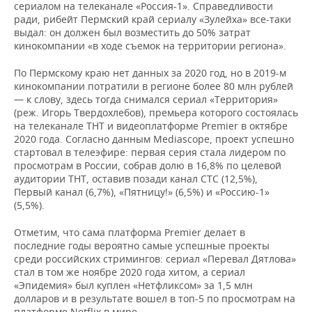
сериалом на телеканале «Россия-1». Справедливости
ради, рибейт Пермский край сериалу «Зулейха» все-таки
выдал: он должен был возместить до 50% затрат
кинокомпании «в ходе съемок на территории региона».
По Пермскому краю нет данных за 2020 год, но в 2019-м
кинокомпании потратили в регионе более 80 млн рублей
— к слову, здесь тогда снимался сериал «Территория»
(реж. Игорь Твердохлебов), премьера которого состоялась
на телеканале ТНТ и видеоплатформе Premier в октябре
2020 года. Согласно данным Mediascope, проект успешно
стартовал в телеэфире: первая серия стала лидером по
просмотрам в России, собрав долю в 16,8% по целевой
аудитории ТНТ, оставив позади канал СТС (12,5%),
Первый канал (6,7%), «Пятницу!» (6,5%) и «Россию-1»
(5,5%).
Отметим, что сама платформа Premier делает в
последние годы вероятно самые успешные проекты
среди российских стримингов: сериал «Перевал Дятлова»
стал в том же ноябре 2020 года хитом, а сериал
«Эпидемия» был куплен «Нетфликсом» за 1,5 млн
долларов и в результате вошел в топ-5 по просмотрам на
платформе Netflix в мире.