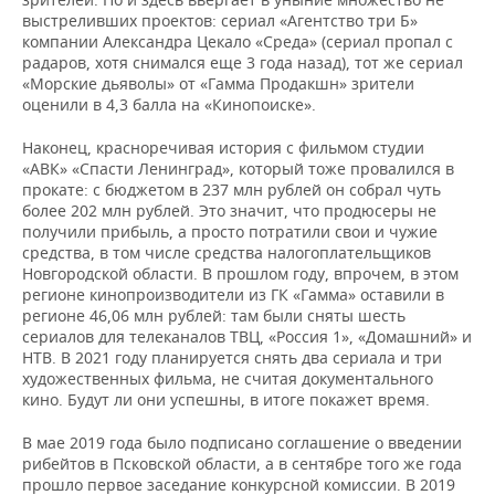
выстреливших проектов: сериал «Агентство три Б»
компании Александра Цекало «Среда» (сериал пропал с
радаров, хотя снимался еще 3 года назад), тот же сериал
«Морские дьяволы» от «Гамма Продакшн» зрители
оценили в 4,3 балла на «Кинопоиске».
Наконец, красноречивая история с фильмом студии
«АВК» «Спасти Ленинград», который тоже провалился в
прокате: с бюджетом в 237 млн рублей он собрал чуть
более 202 млн рублей. Это значит, что продюсеры не
получили прибыль, а просто потратили свои и чужие
средства, в том числе средства налогоплательщиков
Новгородской области. В прошлом году, впрочем, в этом
регионе кинопроизводители из ГК «Гамма» оставили в
регионе 46,06 млн рублей: там были сняты шесть
сериалов для телеканалов ТВЦ, «Россия 1», «Домашний» и
НТВ. В 2021 году планируется снять два сериала и три
художественных фильма, не считая документального
кино. Будут ли они успешны, в итоге покажет время.
В мае 2019 года было подписано соглашение о введении
рибейтов в Псковской области, а в сентябре того же года
прошло первое засе­дание конкурсной комиссии. В 2019