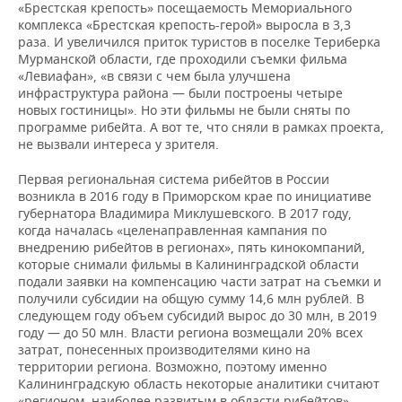
«Брестская крепость» посещаемость Мемориального
комплекса «Брестская крепость-герой» выросла в 3,3
раза. И увеличился приток туристов в поселке Териберка
Мурманской области, где проходили съемки фильма
«Левиафан», «в связи с чем была улучшена
инфраструктура района — были построены четыре
новых гостиницы». Но эти фильмы не были сняты по
программе рибейта. А вот те, что сняли в рамках проекта,
не вызвали интереса у зрителя.
Первая региональная система рибейтов в России
возникла в 2016 году в Приморском крае по инициативе
губернатора Владимира Миклушевского. В 2017 году,
когда началась «целенаправленная кампания по
внедрению рибейтов в регионах», пять кинокомпаний,
которые снимали фильмы в Калининградской области
подали заявки на компенсацию части затрат на съем­ки и
получили субсидии на общую сумму 14,6 млн рублей. В
следующем году объем субсидий вырос до 30 млн, в 2019
году — до 50 млн. Власти региона возмещали 20% всех
затрат, понесенных про­изводителями кино на
территории региона. Возможно, поэтому именно
Калининградскую область некоторые аналитики считают
«регионом, наиболее развитым в области рибейтов».