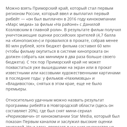
Можно взять Приморский край, который стал первым
регионом России, который ввел и выплатил первый
рибейт — «он был выплачен в 2016 году кинокомпании
«Марс медиа» за фильм «На районе» с Данилой
Козловским в главной роли». В результате фильм получил
уничтожающие оценки российских зрителей (4,7 балла
на «Кинопоиске») и провалился в прокате, собрав менее
80 млн рублей, хотя бюджет фильма составил 60 млн
(чтобы фильму окупиться в системе кинопроката он
должен собрать как минимум в два раза больше своего
бюджета). С тех пор Приморский край не может
похвастаться уже вышедшими на экран или в прокат
известными или кассовыми художественными картинами
в последние годы: у фильмов «Нахимовцы» и
«Владивосток», снятых в этом крае, еще не было
премьеры.
Относительно удачным можно назвать результат
программы рибейта в Новгородской области (здесь он
составляет 20%), где был снят мини-сериал
«Рюриковичи» от кинокомпании Star Media, который был
показан Первым каналом и заслужил высокие оценки
зрителей. Но и здесь ввергает в уныние множество не