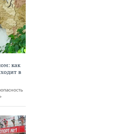
ом: как
ходит в
зопасность
ь