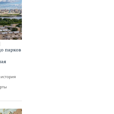
до парков
ная
 история
арты