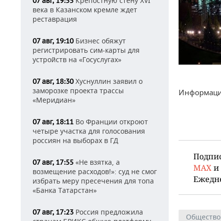
Крепостную стену XVI
07 авг, 19:55
века в Казанском кремле ждет
реставрация
Бизнес обяжут
07 авг, 19:10
регистрировать сим-карты для
устройств на «Госуслугах»
Хуснуллин заявил о
07 авг, 18:30
заморозке проекта трассы
Информация
«Меридиан»
Во Франции откроют
07 авг, 18:11
четыре участка для голосования
россиян на выборах в ГД
Подпи
«Не взятка, а
07 авг, 17:55
MAX
и
возмещение расходов!»: суд не смог
Ежедн
избрать меру пресечения для топа
«Банка Татарстан»
Россия предложила
07 авг, 17:23
Общество