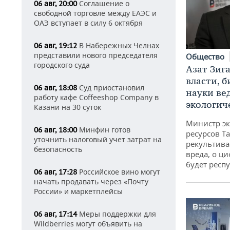
Соглашение о
06 авг, 20:00
свободной торговле между ЕАЭС и
ОАЭ вступает в силу 6 октября
В Набережных Челнах
06 авг, 19:12
представили нового председателя
Общество
городского суда
Азат Зиг
власти, б
Суд приостановил
06 авг, 18:08
науки ве
работу кафе Coffeeshop Company в
экологич
Казани на 30 суток
Министр э
Минфин готов
06 авг, 18:00
ресурсов Та
уточнить налоговый учет затрат на
рекультива
безопасность
вреда, о ц
будет респу
Российское вино могут
06 авг, 17:28
начать продавать через «Почту
России» и маркетплейсы
Меры поддержки для
06 авг, 17:14
Wildberries могут объявить на