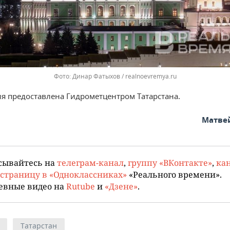
Динар Фатыхов / realnoevremya.ru
 предоставлена Гидрометцентром Татарстана.
Матве
сывайтесь на
телеграм-канал
,
группу «ВКонтакте»
,
кан
страницу в «Одноклассниках»
«Реального времени».
евные видео на
Rutube
и
«Дзене»
.
Татарстан