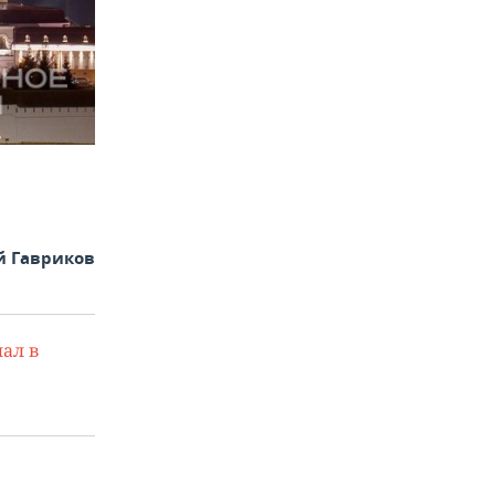
й Гавриков
ал в