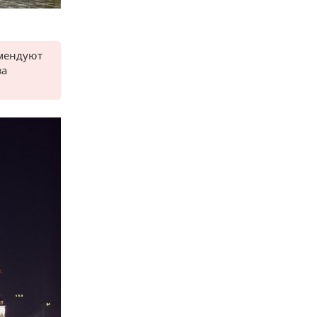
омендуют
за