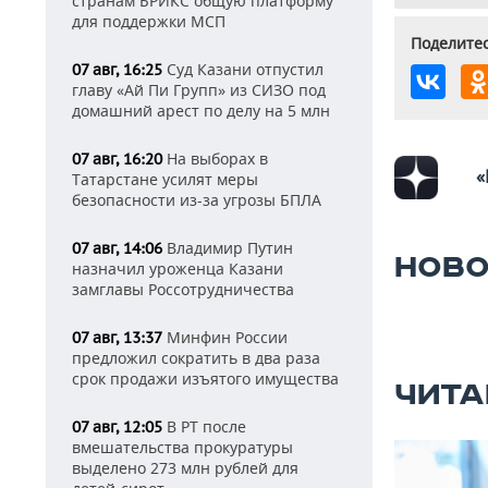
странам БРИКС общую платформу
для поддержки МСП
Поделитес
Суд Казани отпустил
07 авг, 16:25
главу «Ай Пи Групп» из СИЗО под
домашний арест по делу на 5 млн
На выборах в
07 авг, 16:20
«
Татарстане усилят меры
безопасности из-за угрозы БПЛА
Владимир Путин
07 авг, 14:06
НОВО
назначил уроженца Казани
замглавы Россотрудничества
Минфин России
07 авг, 13:37
предложил сократить в два раза
срок продажи изъятого имущества
ЧИТА
В РТ после
07 авг, 12:05
вмешательства прокуратуры
выделено 273 млн рублей для