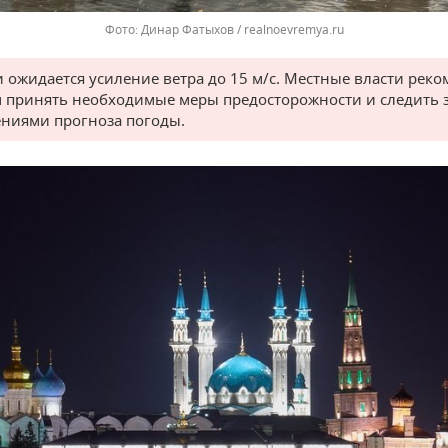
Динар Фатыхов / realnoevremya.ru
и ожидается усиление ветра до 15 м/с. Местные власти рек
 принять необходимые меры предосторожности и следить 
ниями прогноза погоды.