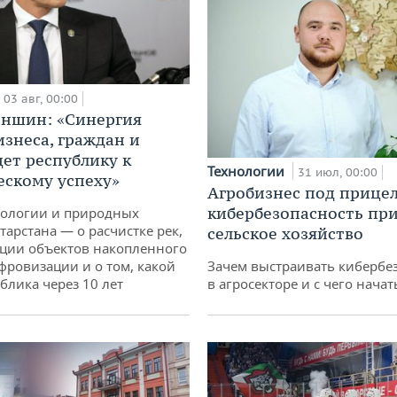
03 авг, 00:00
аншин: «Синергия
изнеса, граждан и
дет республику к
Технологии
31 июл, 00:00
ескому успеху»
Агробизнес под прицел
кибербезопасность при
кологии и природных
тарстана — о расчистке рек,
сельское хозяйство
ции объектов накопленного
ифровизации и о том, какой
Зачем выстраивать кибербе
блика через 10 лет
в агросекторе и с чего начат