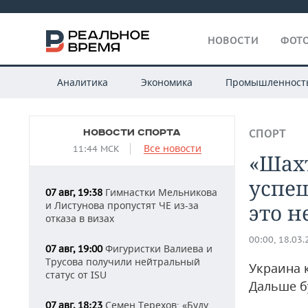
НОВОСТИ
ФОТО
Аналитика
Экономика
Промышленност
НОВОСТИ СПОРТА
СПОРТ
Все новости
11:44 МСК
«Шах
успеш
Гимнастки Мельникова
07 авг, 19:38
и Листунова пропустят ЧЕ из-за
это н
отказа в визах
00:00, 18.03
Фигуристки Валиева и
07 авг, 19:00
Трусова получили нейтральный
Украина 
статус от ISU
Дальше б
Семен Терехов: «Буду
07 авг, 18:23