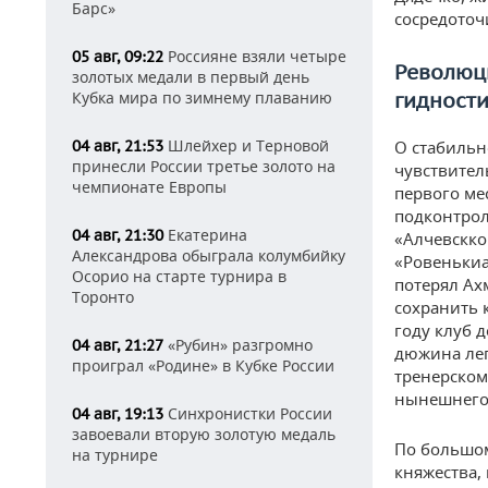
Барс»
сосредоточи
Россияне взяли четыре
05 авг, 09:22
Революци
золотых медали в первый день
Кубка мира по зимнему плаванию
гидност
Шлейхер и Терновой
04 авг, 21:53
О стабильн
принесли России третье золото на
чувствител
чемпионате Европы
первого ме
подконтрол
Екатерина
04 авг, 21:30
«Алчевскко
Александрова обыграла колумбийку
«Ровенькиа
Осорио на старте турнира в
потерял Ах
Торонто
сохранить 
году клуб 
«Рубин» разгромно
04 авг, 21:27
дюжина лег
проиграл «Родине» в Кубке России
тренерском
нынешнего 
Синхронистки России
04 авг, 19:13
завоевали вторую золотую медаль
По большом
на турнире
княжества,