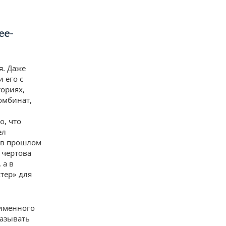
ee-
я. Даже
 его с
ториях,
омбинат,
о, что
ел
 в прошлом
 чертова
 а в
тер» для
оименного
называть