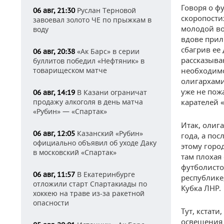
Говоря о фу
Руслан Терновой
06 авг, 21:30
скоропости
завоевал золото ЧЕ по прыжкам в
молодой во
воду
вдове прил
сбагрив ее
«Ак Барс» в серии
06 авг, 20:38
рассказыва
буллитов победил «Нефтяник» в
товарищеском матче
необходимо
олигархами
уже не пож
В Казани ограничат
06 авг, 14:19
продажу алкоголя в день матча
карателей «
«Рубин» — «Спартак»
Итак, олиг
Казанский «Рубин»
06 авг, 12:05
года, а пос
официально объявил об уходе Даку
этому горо
в московский «Спартак»
там плохая
футболисто
В Екатеринбурге
06 авг, 11:57
республике
отложили старт Спартакиады по
Кубка ЛНР.
хоккею на траве из-за ракетной
опасности
Тут, кстати
освещения 