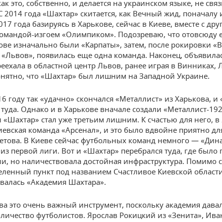
ак это, собственно, и делается на украинском языке, не связ
С 2014 года «Шахтар» скитается, как Вечный жид, поначалу 
017 года базируясь в Харькове, сейчас в Киеве, вместе с дру
омандой-изгоем «Олимпиком». Подозреваю, что отовсюду ег
ове изначально были «Карпаты», затем, после рокировки «В
 «Львов», появилась еще одна команда. Наконец, объявила
реехала в областной центр Львов, ранее играя в Винниках,
онятно, что «Шахтар» был лишним на Западной Украине.
16 году так «удачно» скончался «Металлист» из Харькова, и
 туда. Однако и в Харькове вначале создали «Металлист-192
и «Шахтар» стал уже третьим лишним. К счастью для него, в
иевская команда «Арсенал», и это было вдвойне приятно д
етова. В Киеве сейчас футбольных команд немного — «Дин
из первой лиги. Вот и «Шахтар» перебрался туда, где было
и, но наличествовала достойная инфраструктура. Помимо 
селенный пункт под названием Счастливое Киевской област
валась «Академия Шахтара».
ва это очень важный инструмент, поскольку академия дава
личество футболистов. Ярослав Рокицкий из «Зенита», Ива