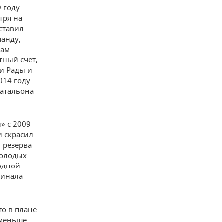
9 году
тря на
оставил
манду,
нам
тный счет,
ми Рады и
014 году
батальона
» с 2009
и скрасил
 резерва
молодых
одной
финала
то в плане
меньше,