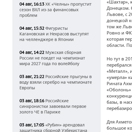
«Шахтар», к
ХК «Челны» пропустит
04 авг, 16:13
Донецком. 
сезон ВХЛ из-за финансовых
Львове, с 2
проблем
донецкой к
том же Льв
Фигуристы
04 авг, 15:32
Ровно и ФК
Кагановская и Некрасов выступят
которая пе
на челленджере в Японии
области. П
Мужская сборная
04 авг, 14:22
России не поедет на чемпионат
Но тут в 20
мира 2027 года по волейболу
перебрался
«Металл», 
Российские прыгуны в
03 авг, 21:22
«умерла» к
воду взяли серебро на чемпионате
Рината Ахм
Европы
«Оболонь» 
конкуренци
Российские
03 авг, 18:16
базы, в на
синхронистки завоевали первое
перебазиро
золото ЧЕ в Париже
Для Ахмето
«Рубин» арендовал
03 авг, 17:05
большое ко
защитника сборной Узбекистана