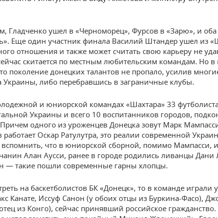
м, Гладченко ушел в «Черноморец», Фурсов в «Зарю», и оба
ь». Еще один участник финала Василий Штандер ушел из «
тного отношения и также может считать свою карьеру не уд
сейчас скитается по местным любительским командам. Но в
что поколение донецких талантов не пропало, усилив мног
 Украины, либо перебравшись в заграничные клубы.
олодежной и юниорской командах «Шахтара» 33 футболиста
тальной Украины и всего 10 воспитанников городов, подк
 Причем одного из уроженцев Донецка зовут Марк Мампасси
в работает Оскар Ратулутра, это реалии современной Украи
 вспомнить, что в юниорской сборной, помимо Мампасси, 
тчанин Алан Аусси, ранее в городе родились ливанцы Дани
н — такие пошли современные гарны хлопцы.
треть на баскетболистов БК «Донецк», то в команде играли
кс Канате, Иссуф Санон (у обоих отцы из Буркина-Фасо), Дж
отец из Конго), сейчас принявший российское гражданство.