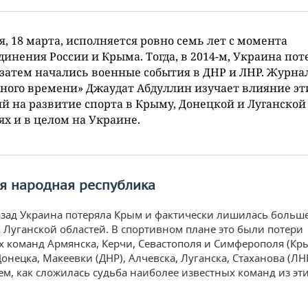
я, 18 марта, исполняется ровно семь лет с момента
динения России и Крыма. Тогда, в 2014-м, Украина пот
затем начались военные события в ДНР и ЛНР. Журна
ного времени» Джаудат Абдуллин изучает влияние эт
й на развитие спорта в Крыму, Донецкой и Луганской
ях и в целом на Украине.
ая народная республика
азад Украина потеряла Крым и фактически лишилась больш
 Луганской областей. В спортивном плане это были потери
 команд Армянска, Керчи, Севастополя и Симферополя (Кры
онецка, Макеевки (ДНР), Алчевска, Луганска, Стаханова (ЛНР
ем, как сложилась судьба наиболее известных команд из эт