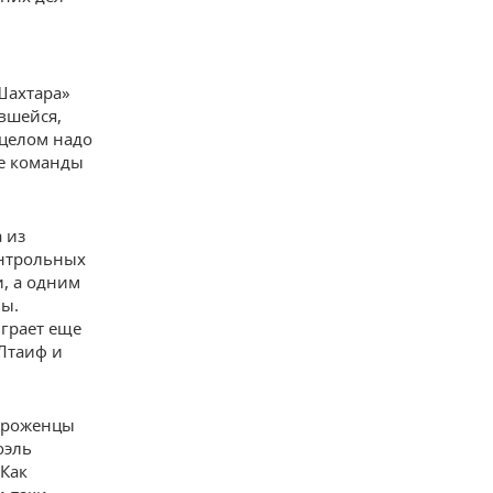
Шахтара»
авшейся,
 целом надо
ие команды
 из
онтрольных
, а одним
ны.
играет еще
 Лтаиф и
 уроженцы
оэль
 Как