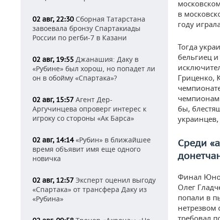
московском
в московск
Сборная Татарстана
02 авг, 22:30
году играл
завоевала бронзу Спартакиады
России по регби-7 в Казани
Тогда укра
бельгиец и
Джанашия: Даку в
02 авг, 19:55
исключител
«Рубине» был хорош, но попадет ли
Гриценко, 
он в обойму «Спартака»?
чемпионате
чемпионами
Агент Дер-
02 авг, 15:57
бы, блестя
Аргучинцева опроверг интерес к
игроку со стороны «Ак Барса»
украинцев,
«Рубин» в ближайшее
02 авг, 14:14
Среди «
время объявит имя еще одного
донетча
новичка
Финал Юнош
Эксперт оценил выгоду
02 авг, 12:57
Олег Гладч
«Спартака» от трансфера Даку из
попали в п
«Рубина»
нетрезвом 
требовал п