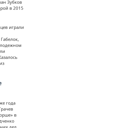
лан Зубков
орой в 2015
нцев играли
 Габелок,
молодежном
али
Казалось
из
е
же года
Грачев
Порше» в
адченко
нних дел