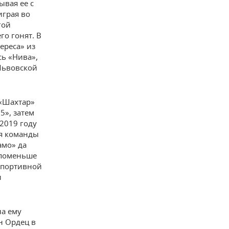
ывая ее с
играя во
гой
о гонят. В
ереса» из
сь «Нива»,
 Львовской
 «Шахтар»
5», затем
 2019 году
ля команды
амо» да
 поменьше
спортивной
и
ла ему
н Ордец в