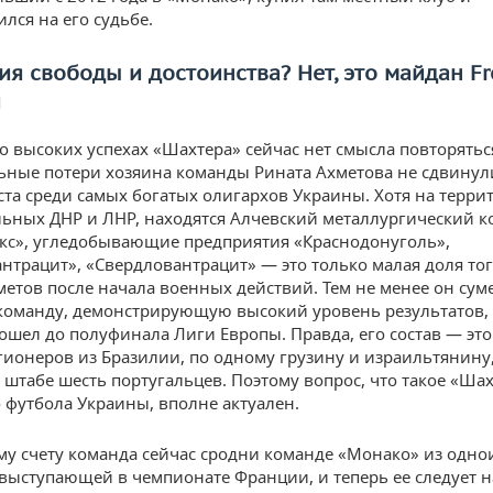
лся на его судьбе.
я свободы и достоинства? Нет, это майдан Fr
и
о высоких успехах «Шахтера» сейчас нет смысла повторятьс
ьные потери хозяина команды Рината Ахметова не сдвинули
ста среди самых богатых олигархов Украины. Хотя на терри
ьных ДНР и ЛНР, находятся Алчевский металлургический к
кс», угледобывающие предприятия «Краснодонуголь»,
нтрацит», «Свердловантрацит» — это только малая доля тог
метов после начала военных действий. Тем не менее он сум
команду, демонстрирующую высокий уровень результатов,
дошел до полуфинала Лиги Европы. Правда, его состав — это
ионеров из Бразилии, по одному грузину и израильтянину,
 штабе шесть португальцев. Поэтому вопрос, что такое «Шах
футбола Украины, вполне актуален.
у счету команда сейчас сродни команде «Монако» из одн
 выступающей в чемпионате Франции, и теперь ее следует 