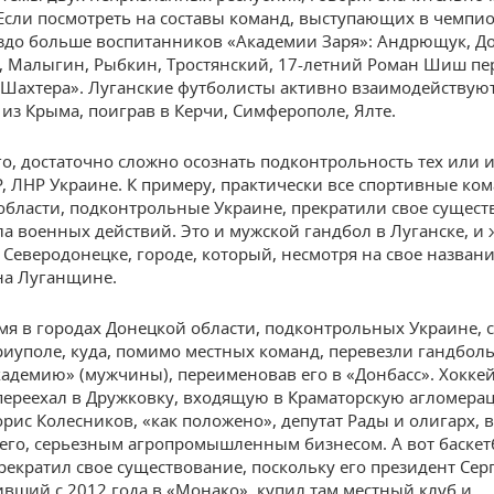
 Если посмотреть на составы команд, выступающих в чемпио
аздо больше воспитанников «Академии Заря»: Андрющук, Д
, Малыгин, Рыбкин, Тростянский, 17-летний Роман Шиш пе
Шахтера». Луганские футболисты активно взаимодействуют
из Крыма, поиграв в Керчи, Симферополе, Ялте.
о, достаточно сложно осознать подконтрольность тех или 
, ЛНР Украине. К примеру, практически все спортивные ко
области, подконтрольные Украине, прекратили свое сущес
ла военных действий. Это и мужской гандбол в Луганске, и
 Северодонецке, городе, который, несмотря на свое названи
на Луганщине.
емя в городах Донецкой области, подконтрольных Украине,
риуполе, куда, помимо местных команд, перевезли гандбо
адемию» (мужчины), переименовав его в «Донбасс». Хокке
переехал в Дружковку, входящую в Краматорскую агломера
рис Колесников, «как положено», депутат Рады и олигарх,
его, серьезным агропромышленным бизнесом. А вот баске
рекратил свое существование, поскольку его президент Сер
ивший с 2012 года в «Монако», купил там местный клуб и