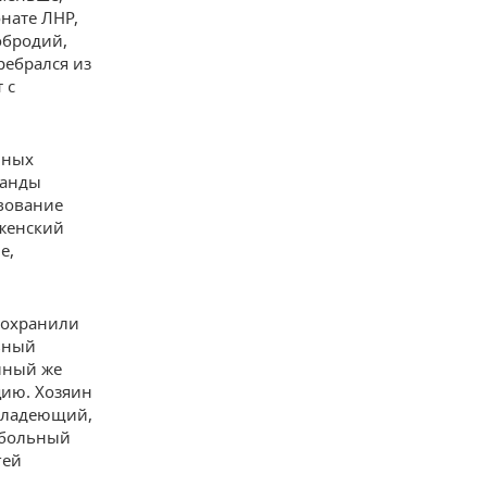
нате ЛНР,
обродий,
ребрался из
 с
иных
манды
твование
 женский
е,
 сохранили
льный
йный же
цию. Хозяин
 владеющий,
тбольный
гей