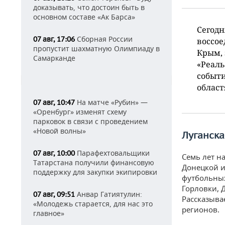
доказывать, что достоин быть в
основном составе «Ак Барса»
Сегодн
Сборная России
07 авг, 17:06
воссое
пропустит шахматную Олимпиаду в
Крым, 
Самарканде
«Реаль
событи
област
На матче «Рубин» —
07 авг, 10:47
«Оренбург» изменят схему
парковок в связи с проведением
«Новой волны»
Луганск
Парафехтовальщики
07 авг, 10:00
Семь лет н
Татарстана получили финансовую
Донецкой и
поддержку для закупки экипировки
футбольных
Горловки, Д
Анвар Гатиятулин:
07 авг, 09:51
Рассказыва
«Молодежь старается, для нас это
регионов.
главное»