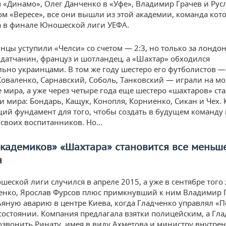
 «Динамо», Олег Данченко в «Уфе», Владимир Грачев и Рус
ом «Вересе», все они вышли из этой академии, команда кот
а в финале Юношеской лиги УЕФА.
инцы уступили «Челси» со счетом — 2:3, но только за лондо
 датчанин, француз и шотландец, а «Шахтар» обходился
ьно украинцами. В том же году шестеро его футболистов —
Коваленко, Сарнавский, Соболь, Танковский — играли на 
 мира, а уже через четыре года еще шестеро «шахтаров» ст
 мира: Бондарь, Кащук, Конопля, Корниенко, Сикан и Чех. 
щий фундамент для того, чтобы создать в будущем команду 
 своих воспитанников. Но…
академиков» «Шахтара» становится все меньш
н
еской лиги случился в апреле 2015, а уже в сентябре того 
енко, Ярослав Фурсов плюс примкнувший к ним Владимир 
ьяную аварию в центре Киева, когда Гладченко управлял «
состоянии. Компания предлагала взятки полицейским, а Гл
озвонить Ринату, имея в виду Ахметова и министру внутре