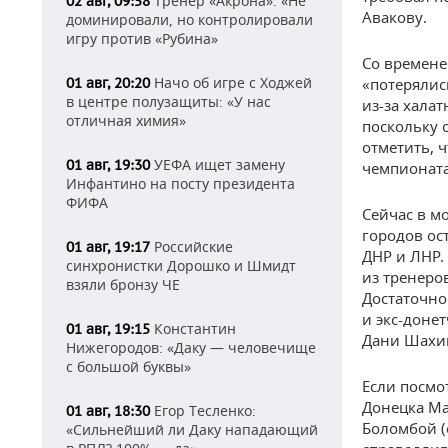
Тренер «Акрона»: «Не
02 авг, 09:58
Авакову.
доминировали, но контролировали
игру против «Рубина»
Со времене
Начо об игре с Ходжей
01 авг, 20:20
«потерялис
в центре полузащиты: «У нас
из-за хала
отличная химия»
поскольку 
отметить, 
УЕФА ищет замену
01 авг, 19:30
чемпионата
Инфантино на посту президента
ФИФА
Сейчас в м
городов ос
Российские
01 авг, 19:17
ДНР и ЛНР.
синхронистки Дорошко и Шмидт
из тренеро
взяли бронзу ЧЕ
Достаточно
и экс-доне
Константин
01 авг, 19:15
Дани Шахи
Нижегородов: «Даку — человечище
с большой буквы»
Если посмо
Донецка Ма
Егор Тесленко:
01 авг, 18:30
Боломбой (
«Сильнейший ли Даку нападающий