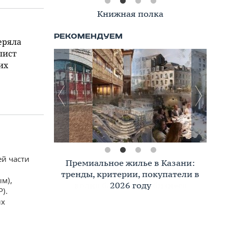
Книжная полка
еряла
лист
их
ей части
Премиальное жилье в Казани:
тренды, критерии, покупатели в
м),
2026 году
).
их