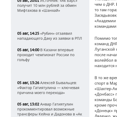
Источник: «Ак Барс»
05 авг, 20:01
чем о ДНР.
получит 10 млн рублей за обмен
то там гор
Мифтахова в «Шанхай»
Засядьвовк
«Академии 
командами 
«Рубин» отзаявил
05 авг, 14:25
Помимо тог
нападающего Даку из заявки в РПЛ
команд ДНР
Луганской 
В Казани впервые
05 авг, 14:00
после нача
проходит чемпионат России по
гольфу
волейбол в
находится 
В то же вр
Алексей Бывальцев:
05 авг, 13:26
спорт в Ма
«Фактор Гатиятулина — ключевая
«Шахтер-Ак
причина моего перехода»
«Донбасс» 
команды Бо
Анвар Гатиятулин
05 авг, 13:02
кроме проч
прокомментировал возможные
«Донецк» п
трансферы Кейна и Дадонова в «Ак
Дядечко, ж