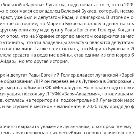
тбольной «Заре» из Луганска, надо начать с того, что в 200
жно скончался ее владелец Валерий Букаев, который, несмо
зраст, уже был и депутатом Рады, и олигархом. В итоге он 
ичное состояние, но Марина Букаева пожалела денег на ко
 другому олигарху и депутату Рады Евгению Геллеру. Когда 
ют о том, что на Украине спорт во многом содержится за час
 уточнять, что эти владельцы зачастую являются депутата
 в одном лице. Также стоит сказать, что Марина Букаева в 2
алела средств на ведение войны, став одним из спонсоров 
Айдар», но это другая история.
арх и депутат Рады Евгений Геллер владеет луганской «Зарей
ле образования ЛНР он перевез ее из Луганска в Запорожье 
ду смерть любимого ФК «Металлург». Но в плане подготовки
 ситуация, поскольку ЛГУФК «Заря-Академия», готовившая 
в, осталась на территории, подконтрольной Луганской нар
, и выступает в местном чемпионате, в 2020 году дойдя до 
, хочется выразить уважение луганчанам, о которых почему-
темы двух непризнанных республик, говорят значительно 