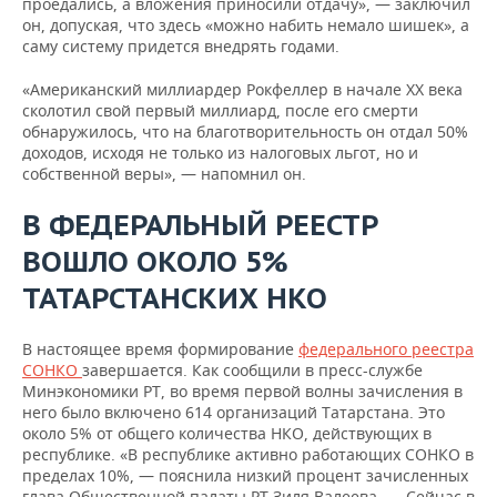
проедались, а вложения приносили отдачу», — заключил
он, допуская, что здесь «можно набить немало шишек», а
саму систему придется внедрять годами.
«Американский миллиардер Рокфеллер в начале XX века
сколотил свой первый миллиард, после его смерти
обнаружилось, что на благотворительность он отдал 50%
доходов, исходя не только из налоговых льгот, но и
собственной веры», — напомнил он.
В ФЕДЕРАЛЬНЫЙ РЕЕСТР
ВОШЛО ОКОЛО 5%
ТАТАРСТАНСКИХ НКО
В настоящее время формирование
федерального реестра
СОНКО
завершается. Как сообщили в пресс-службе
Минэкономики РТ, во время первой волны зачисления в
него было включено 614 организаций Татарстана. Это
около 5% от общего количества НКО, действующих в
республике. «В республике активно работающих СОНКО в
пределах 10%, — пояснила низкий процент зачисленных
глава Общественной палаты РТ Зиля Валеева. — Сейчас в