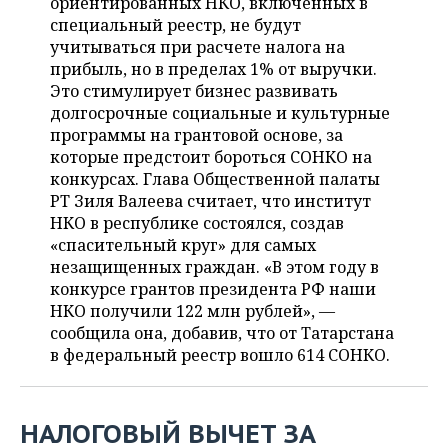
ориентированных НКО, включенных в
ВОДНЫЕ ВИДЫ СПОРТА
ОБРАЗОВАНИЕ
специальный реестр, не будут
учитываться при расчете налога на
ХОККЕЙ С МЯЧОМ
ПРОИСШЕСТВИЯ
прибыль, но в пределах 1% от выручки.
Это стимулирует бизнес развивать
долгосрочные социальные и культурные
программы на грантовой основе, за
которые предстоит бороться СОНКО на
конкурсах. Глава Общественной палаты
РТ Зиля Валеева считает, что институт
НКО в республике состоялся, создав
«спасительный круг» для самых
незащищенных граждан. «В этом году в
конкурсе грантов президента РФ наши
НКО получили 122 млн рублей», —
сообщила она, добавив, что от Татарстана
в федеральный реестр вошло 614 СОНКО.
НАЛОГОВЫЙ ВЫЧЕТ ЗА