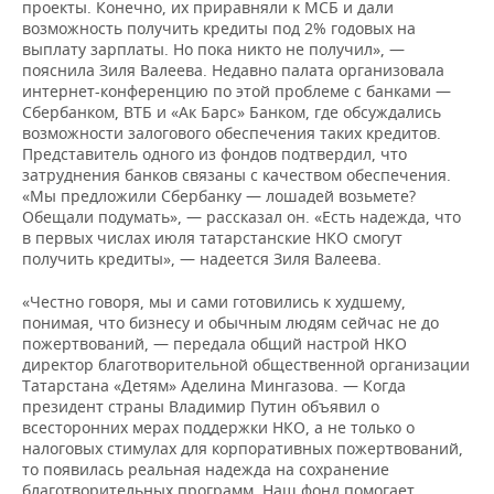
проекты. Конечно, их приравняли к МСБ и дали
возможность получить кредиты под 2% годовых на
выплату зарплаты. Но пока никто не получил», —
пояснила Зиля Валеева. Недавно палата организовала
интернет-конференцию по этой проблеме с банками —
Сбербанком, ВТБ и «Ак Барс» Банком, где обсуждались
возможности залогового обеспечения таких кредитов.
Представитель одного из фондов подтвердил, что
затруднения банков связаны с качеством обеспечения.
«Мы предложили Сбербанку — лошадей возьмете?
Обещали подумать», — рассказал он. «Есть надежда, что
в первых числах июля татарстанские НКО смогут
получить кредиты», — надеется Зиля Валеева.
«Честно говоря, мы и сами готовились к худшему,
понимая, что бизнесу и обычным людям сейчас не до
пожертвований, — передала общий настрой НКО
директор благотворительной общественной организации
Татарстана «Детям» Аделина Мингазова. — Когда
президент страны Владимир Путин объявил о
всесторонних мерах поддержки НКО, а не только о
налоговых стимулах для корпоративных пожертвований,
то появилась реальная надежда на сохранение
благотворительных программ. Наш фонд помогает