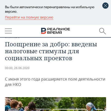
Вы были автоматически перенаправлены на мобильную
версию.
Перейти на полную версию
РЕГИОНЫ
БАШКОРТОСТАН
НОВОСТИ
БИЗНЕС
ТАТАРСТАН
АНАЛИТИКА
Поощрение за добро: введены
налоговые стимулы для
УДМУРТИЯ
НОВОСТИ АНАЛИТИКИ
ЭКОНОМИКА
социальных проектов
ДЕКЛАРАЦИИ О ДОХОДАХ
НОВОСТИ ЭКОНОМИКИ
ПРОМЫШЛЕННОСТЬ
00:00, 26.06.2020
КОРОЛИ ГОСЗАКАЗА ПФО
ФИНАНСЫ
НОВОСТИ
НЕДВИЖИМОСТЬ
ПРОМЫШЛЕННОСТИ
С июня этого года расширяется поле деятельности
для НКО
ВУЗЫ ТАТАРСТАНА
БАНКИ
НОВОСТИ НЕДВИЖИМОСТИ
АВТО
АГРОПРОМ
КОМУ ПРИНАДЛЕЖАТ
БЮДЖЕТ
НОВОСТИ АВТО
БИЗНЕС
ТОРГОВЫЕ ЦЕНТРЫ
МАШИНОСТРОЕНИЕ
ТАТАРСТАНА
ИНВЕСТИЦИИ
НОВОСТИ БИЗНЕСА
ТЕХНОЛОГИИ