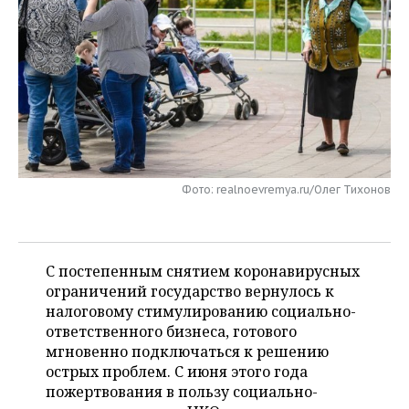
НЕФТЕХИМИЯ
РОЗНИЧНАЯ ТОРГОВЛЯ
НОВОСТИ ТЕХНОЛОГИЙ
МЕРОПРИЯТИЯ
НЕФТЬ
ТРАНСПОРТ
IT
НОВОСТИ МЕРОПРИЯТИЙ
СПОРТ
ОПК
УСЛУГИ
МЕДИА
ВЫЕЗДНАЯ РЕДАКЦИЯ
НОВОСТИ СПОРТА
ОБЩЕСТВО
ЭНЕРГЕТИКА
ТЕЛЕКОММУНИКАЦИИ
БИЗНЕС-БРАНЧИ
ФУТБОЛ
НОВОСТИ ОБЩЕСТВА
ФОТОГАЛЕРЕЯ
Фото: realnoevremya.ru/Олег Тихонов
ONLINE-КОНФЕРЕНЦИИ
ХОККЕЙ
ВЛАСТЬ
СЮЖЕТЫ
ОТКРЫТАЯ ЛЕКЦИЯ
БАСКЕТБОЛ
ИНФРАСТРУКТУРА
СПРАВОЧНИК
С постепенным снятием коронавирусных
ВОЛЕЙБОЛ
ИСТОРИЯ
СПИСОК ПЕРСОН
ПОЛНАЯ ВЕРСИЯ
ограничений государство вернулось к
налоговому стимулированию социально-
КИБЕРСПОРТ
КУЛЬТУРА
СПИСОК КОМПАНИЙ
ответственного бизнеса, готового
мгновенно подключаться к решению
ФИГУРНОЕ КАТАНИЕ
МЕДИЦИНА
острых проблем. С июня этого года
пожертвования в пользу социально-