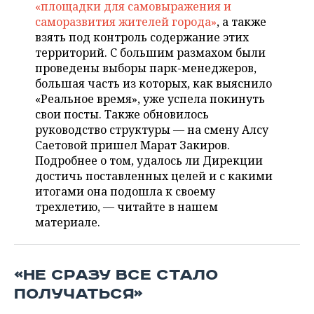
ВОДНЫЕ ВИДЫ СПОРТА
ОБРАЗОВАНИЕ
«площадки для самовыражения и
саморазвития жителей города»
, а также
ХОККЕЙ С МЯЧОМ
ПРОИСШЕСТВИЯ
взять под контроль содержание этих
территорий. С большим размахом были
проведены выборы парк-менеджеров,
большая часть из которых, как выяснило
«Реальное время», уже успела покинуть
свои посты. Также обновилось
руководство структуры — на смену Алсу
Саетовой пришел Марат Закиров.
Подробнее о том, удалось ли Дирекции
достичь поставленных целей и с какими
итогами она подошла к своему
трехлетию, — читайте в нашем
материале.
«НЕ СРАЗУ ВСЕ СТАЛО
ПОЛУЧАТЬСЯ»