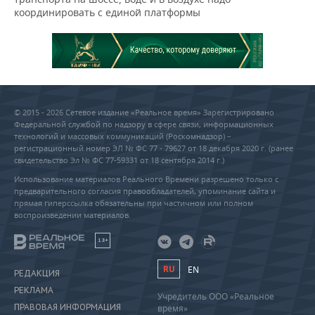
координировать с единой платформы
© 2015 - 2026 Сетевое издание «Реальное время» Зарегистрировано
Федеральной службой по надзору в сфере связи, информационных
технологий и массовых коммуникаций (Роскомнадзор) –
регистрационный номер ЭЛ № ФС 77 - 79627 от 18 декабря 2020 г. (ранее
свидетельство Эл № ФС 77-59331 от 18 сентября 2014 г.)
Использование материалов Реального Времени разрешено только с
предварительного согласия правообладателей, упоминание сайта и
прямая гиперссылка обязательны при частичном или полном
воспроизведении материалов.
18+
RU
EN
РЕДАКЦИЯ
РЕКЛАМА
Учредитель ООО «Реальное
ПРАВОВАЯ ИНФОРМАЦИЯ
время»