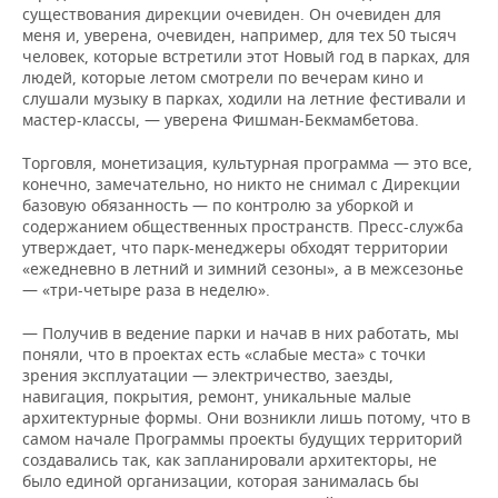
существования дирекции очевиден. Он очевиден для
меня и, уверена, очевиден, например, для тех 50 тысяч
человек, которые встретили этот Новый год в парках, для
людей, которые летом смотрели по вечерам кино и
слушали музыку в парках, ходили на летние фестивали и
мастер-классы, — уверена Фишман-Бекмамбетова.
Торговля, монетизация, культурная программа — это все,
конечно, замечательно, но никто не снимал с Дирекции
базовую обязанность — по контролю за уборкой и
содержанием общественных пространств. Пресс-служба
утверждает, что парк-менеджеры обходят территории
«ежедневно в летний и зимний сезоны», а в межсезонье
— «три-четыре раза в неделю».
— Получив в ведение парки и начав в них работать, мы
поняли, что в проектах есть «слабые места» с точки
зрения эксплуатации — электричество, заезды,
навигация, покрытия, ремонт, уникальные малые
архитектурные формы. Они возникли лишь потому, что в
самом начале Программы проекты будущих территорий
создавались так, как запланировали архитекторы, не
было единой организации, которая занималась бы