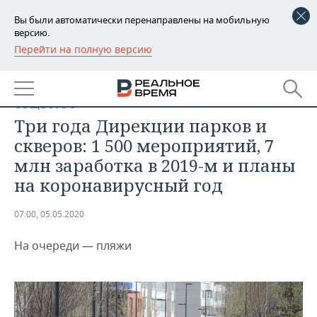
Вы были автоматически перенаправлены на мобильную
версию.
Перейти на полную версию
РЕГИОНЫ
БАШКОРТОСТАН
НОВОСТИ
ОБЩЕСТВО
ТАТАРСТАН
АНАЛИТИКА
Три года Дирекции парков и
скверов: 1 500 мероприятий, 7
УДМУРТИЯ
НОВОСТИ АНАЛИТИКИ
ЭКОНОМИКА
млн заработка в 2019-м и планы
на коронавирусный год
ДЕКЛАРАЦИИ О ДОХОДАХ
НОВОСТИ ЭКОНОМИКИ
ПРОМЫШЛЕННОСТЬ
КОРОЛИ ГОСЗАКАЗА ПФО
ФИНАНСЫ
НОВОСТИ
НЕДВИЖИМОСТЬ
07:00, 05.05.2020
ПРОМЫШЛЕННОСТИ
На очереди — пляжи
ВУЗЫ ТАТАРСТАНА
БАНКИ
НОВОСТИ НЕДВИЖИМОСТИ
АВТО
АГРОПРОМ
КОМУ ПРИНАДЛЕЖАТ
БЮДЖЕТ
НОВОСТИ АВТО
БИЗНЕС
ТОРГОВЫЕ ЦЕНТРЫ
МАШИНОСТРОЕНИЕ
ТАТАРСТАНА
ИНВЕСТИЦИИ
НОВОСТИ БИЗНЕСА
ТЕХНОЛОГИИ