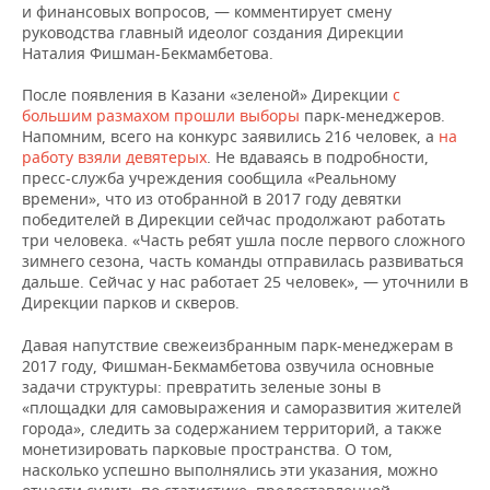
и финансовых вопросов, — комментирует смену
руководства главный идеолог создания Дирекции
Наталия Фишман-Бекмамбетова.
После появления в Казани «зеленой» Дирекции
с
большим размахом прошли выборы
парк-менеджеров.
Напомним, всего на конкурс заявились 216 человек, а
на
работу взяли девятерых
. Не вдаваясь в подробности,
пресс-служба учреждения сообщила «Реальному
времени», что из отобранной в 2017 году девятки
победителей в Дирекции сейчас продолжают работать
три человека. «Часть ребят ушла после первого сложного
зимнего сезона, часть команды отправилась развиваться
дальше. Сейчас у нас работает 25 человек», — уточнили в
Дирекции парков и скверов.
Давая напутствие свежеизбранным парк-менеджерам в
2017 году, Фишман-Бекмамбетова озвучила основные
задачи структуры: превратить зеленые зоны в
«площадки для самовыражения и саморазвития жителей
города», следить за содержанием территорий, а также
монетизировать парковые пространства. О том,
насколько успешно выполнялись эти указания, можно