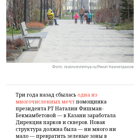
НЕФТЕХИМИЯ
РОЗНИЧНАЯ ТОРГОВЛЯ
НОВОСТИ ТЕХНОЛОГИЙ
МЕРОПРИЯТИЯ
НЕФТЬ
ТРАНСПОРТ
IT
НОВОСТИ МЕРОПРИЯТИЙ
СПОРТ
ОПК
УСЛУГИ
МЕДИА
ВЫЕЗДНАЯ РЕДАКЦИЯ
НОВОСТИ СПОРТА
ОБЩЕСТВО
ЭНЕРГЕТИКА
ТЕЛЕКОММУНИКАЦИИ
БИЗНЕС-БРАНЧИ
ФУТБОЛ
НОВОСТИ ОБЩЕСТВА
ФОТОГАЛЕРЕЯ
Фото: realnoevremya.ru/Ринат Назметдинов
ONLINE-КОНФЕРЕНЦИИ
ХОККЕЙ
ВЛАСТЬ
СЮЖЕТЫ
ОТКРЫТАЯ ЛЕКЦИЯ
БАСКЕТБОЛ
ИНФРАСТРУКТУРА
СПРАВОЧНИК
Три года назад сбылась
одна из
ВОЛЕЙБОЛ
ИСТОРИЯ
СПИСОК ПЕРСОН
ПОЛНАЯ ВЕРСИЯ
многочисленных мечт
помощника
президента РТ Наталии Фишман-
КИБЕРСПОРТ
КУЛЬТУРА
СПИСОК КОМПАНИЙ
Бекмамбетовой — в Казани заработала
Дирекция парков и скверов. Новая
ФИГУРНОЕ КАТАНИЕ
МЕДИЦИНА
структура должна была — ни много ни
мало — превратить зеленые зоны в