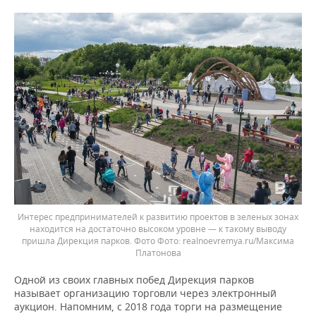
Интерес предпринимателей к развитию проектов в зеленых зонах
находится на достаточно высоком уровне — к такому выводу
пришла Дирекция парков. Фото
realnoevremya.ru/Максима
Платонова
Одной из своих главных побед Дирекция парков
называет организацию торговли через электронный
аукцион. Напомним, с 2018 года торги на размещение