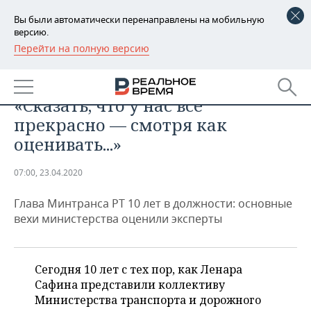
Вы были автоматически перенаправлены на мобильную
версию.
Перейти на полную версию
РЕГИОНЫ
ОБЩЕСТВО
Десятилетка Ленара Сафина:
БАШКОРТОСТАН
НОВОСТИ
«Сказать, что у нас все
ТАТАРСТАН
АНАЛИТИКА
прекрасно — смотря как
оценивать...»
УДМУРТИЯ
НОВОСТИ АНАЛИТИКИ
ЭКОНОМИКА
07:00, 23.04.2020
ДЕКЛАРАЦИИ О ДОХОДАХ
НОВОСТИ ЭКОНОМИКИ
ПРОМЫШЛЕННОСТЬ
Глава Минтранса РТ 10 лет в должности: основные
КОРОЛИ ГОСЗАКАЗА ПФО
ФИНАНСЫ
НОВОСТИ
НЕДВИЖИМОСТЬ
вехи министерства оценили эксперты
ПРОМЫШЛЕННОСТИ
ВУЗЫ ТАТАРСТАНА
БАНКИ
НОВОСТИ НЕДВИЖИМОСТИ
АВТО
АГРОПРОМ
Сегодня 10 лет с тех пор, как Ленара
КОМУ ПРИНАДЛЕЖАТ
БЮДЖЕТ
НОВОСТИ АВТО
БИЗНЕС
ТОРГОВЫЕ ЦЕНТРЫ
МАШИНОСТРОЕНИЕ
Сафина представили коллективу
ТАТАРСТАНА
Министерства транспорта и дорожного
ИНВЕСТИЦИИ
НОВОСТИ БИЗНЕСА
ТЕХНОЛОГИИ