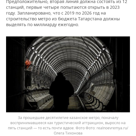
Предположительно, вторая линия должна состоять из 12
станций, первые четыре попытаются открыть в 2023
году. Запланировано, что с 2019 по 2026 год на
строительство метро из бюджета Татарстана должны
выделять по миллиарду ежегодно.
За прошедшее десятилетие казанское метро, поначалу
воспринимавшееся как туристический аттракцион, выросло на
пять станций — то есть почти вдвое. Фото
realnoevremya.ru/
Олега Тихонова