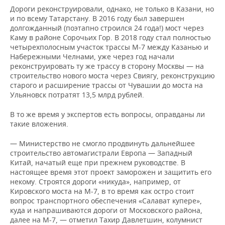
Дороги реконструировали, однако, не только в Казани, но
и по всему Татарстану. В 2016 году был завершен
долгожданный (поэтапно строился 24 года!) мост через
Каму в районе Сорочьих Гор. В 2018 году стал полностью
четырехполосным участок трассы М-7 между Казанью и
Набережными Челнами, уже через год начали
реконструировать ту же трассу в сторону Москвы — на
строительство нового моста через Свиягу, реконструкцию
старого и расширение трассы от Чувашии до моста на
Ульяновск потратят 13,5 млрд рублей.
В то же время у экспертов есть вопросы, оправданы ли
такие вложения.
— Министерство не смогло продвинуть дальнейшее
строительство автомагистрали Европа — Западный
Китай, начатый еще при прежнем руководстве. В
настоящее время этот проект заморожен и защитить его
некому. Строятся дороги «никуда», например, от
Кировского моста на М-7, в то время как остро стоит
вопрос транспортного обеспечения «Салават купере»,
куда и напрашиваются дороги от Московского района,
далее на М-7, — отметил Тахир Давлетшин, колумнист