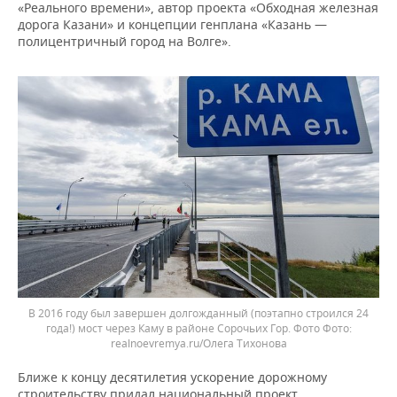
«Реального времени», автор проекта «Обходная железная
дорога Казани» и концепции генплана «Казань —
полицентричный город на Волге».
В 2016 году был завершен долгожданный (поэтапно строился 24
года!) мост через Каму в районе Сорочьих Гор. Фото
realnoevremya.ru/Олега Тихонова
Ближе к концу десятилетия ускорение дорожному
строительству придал национальный проект