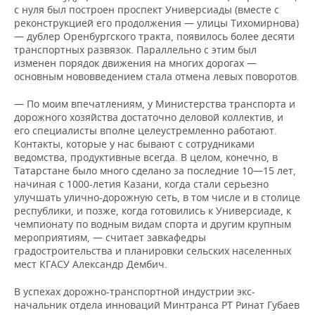
ВОДНЫЕ ВИДЫ СПОРТА
ОБРАЗОВАНИЕ
с нуля был построен проспект Универсиады (вместе с
реконструкцией его продолжения — улицы Тихомирнова)
ХОККЕЙ С МЯЧОМ
ПРОИСШЕСТВИЯ
— дублер Оренбургского тракта, появилось более десяти
транспортных развязок. Параллельно с этим был
изменен порядок движения на многих дорогах —
основным нововведением стала отмена левых поворотов.
— По моим впечатлениям, у Министерства транспорта и
дорожного хозяйства достаточно деловой коллектив, и
его специалисты вполне целеустремленно работают.
Контакты, которые у нас бывают с сотрудниками
ведомства, продуктивные всегда. В целом, конечно, в
Татарстане было много сделано за последние 10—15 лет,
начиная с 1000-летия Казани, когда стали серьезно
улучшать улично-дорожную сеть, в том числе и в столице
республики, и позже, когда готовились к Универсиаде, к
чемпионату по водным видам спорта и другим крупным
мероприятиям, — считает завкафедры
градостроительства и планировки сельских населенных
мест КГАСУ Александр Дембич.
В успехах дорожно-транспортной индустрии экс-
начальник отдела инноваций Минтранса РТ Ринат Губаев