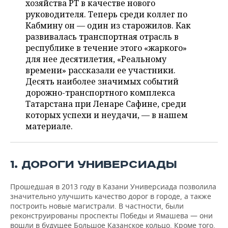
хозяйства РТ в качестве нового
НЕФТЕХИМИЯ
руководителя. Теперь среди коллег по
РОЗНИЧНАЯ ТОРГОВЛЯ
НОВОСТИ ТЕХНОЛОГИЙ
МЕРОПРИЯТИЯ
Кабмину он — один из старожилов. Как
НЕФТЬ
развивалась транспортная отрасль в
ТРАНСПОРТ
IT
НОВОСТИ МЕРОПРИЯТИЙ
СПОРТ
республике в течение этого «жаркого»
ОПК
для нее десятилетия, «Реальному
УСЛУГИ
МЕДИА
ВЫЕЗДНАЯ РЕДАКЦИЯ
НОВОСТИ СПОРТА
ОБЩЕСТВО
времени» рассказали ее участники.
ЭНЕРГЕТИКА
Десять наиболее значимых событий
ТЕЛЕКОММУНИКАЦИИ
БИЗНЕС-БРАНЧИ
ФУТБОЛ
НОВОСТИ ОБЩЕСТВА
ФОТОГАЛЕРЕЯ
дорожно-транспортного комплекса
Татарстана при Ленаре Сафине, среди
ONLINE-КОНФЕРЕНЦИИ
ХОККЕЙ
ВЛАСТЬ
СЮЖЕТЫ
которых успехи и неудачи, — в нашем
материале.
ОТКРЫТАЯ ЛЕКЦИЯ
БАСКЕТБОЛ
ИНФРАСТРУКТУРА
СПРАВОЧНИК
ВОЛЕЙБОЛ
ИСТОРИЯ
СПИСОК ПЕРСОН
ПОЛНАЯ ВЕРСИЯ
1. ДОРОГИ УНИВЕРСИАДЫ
КИБЕРСПОРТ
КУЛЬТУРА
СПИСОК КОМПАНИЙ
Прошедшая в 2013 году в Казани Универсиада позволила
значительно улучшить качество дорог в городе, а также
построить новые магистрали. В частности, были
ФИГУРНОЕ КАТАНИЕ
МЕДИЦИНА
реконструированы проспекты Победы и Ямашева — они
вошли в будущее Большое Казанское кольцо. Кроме того,