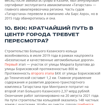
месяц после авиакатастрофы в Казани, был аннулирован
сертификат эксплуатанта авиакомпании «Татарстан» —
главного авиаперевозчика региона. Часть судов
«Татарстана» перевели в компанию «Ак Барс Аэро», но в
2015 году обанкротилась и она.
10. БКК: КРАТЧАЙШИЙ ПУТЬ В
ЦЕНТР ГОРОДА ТРЕБУЕТ
ПЕРЕСМОТРА?
Строительство Большого Казанского кольца
возобновилось в июле 2019 года в рамках нацпроекта
«Безопасные и качественные автомобильные дороги».
Первый
этап — участок от улицы Мидхата Булатова до
улицы Борисковской протяженностью 800 м.
Протяженность
второго этапа
БКК от улицы Борисковской
до Технической составит 1,2 км. Главное управление
содержания и развития дорожно-транспортного
комплекса Татарстана при Минтрансе потратит на
второй этап Большого Казанского 2,37 млрд рублей.
Окончание работ запланировано на 20 августа 2021 года.
На пути строительства кольцевой оказались 148 частных
домов с участками. Чтобы их снести, городу
требуется