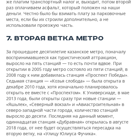
же платим транспортный налог и, выходит, потом второй
раз оплачиваем асфальт, который положен на наши
деньги. Честно было бы взимать плату за парковочные
места, если бы их строили дополнительно, а не
использовали проезжую часть.
7. ВТОРАЯ ВЕТКА МЕТРО
За прошедшее десятилетие казанское метро, поначалу
воспринимавшееся как туристический аттракцион,
выросло на пять станций — то есть почти вдвое. При
открытии в 2005 году метро состояло из пяти станций, в
2008 году к ним добавилась станция «Проспект Победы».
Седьмая станция — «Козья слобода» — была открыта в
декабре 2010 года, хотя изначально планировалось
открыть ее вместе с «Проспектом». К Универсиаде, в мае
2013 года, были открыты сразу три новые станции —
«Яшьлек», «Северный вокзал» и «Авиастроительная» в
северо-западной части города, количество станций
выросло до десяти. Последняя на данный момент,
одиннадцатая станция «Дубравная» открылась в августе
2018 года, от нее будет осуществляться пересадка на
вторую ветку, на «Улицу Юлиуса Фучика».