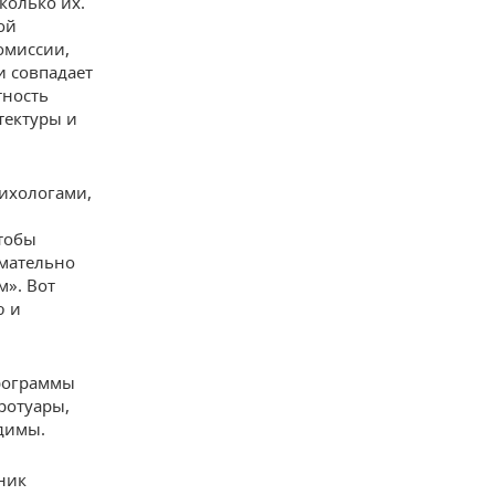
колько их.
ой
омиссии,
и совпадает
тность
тектуры и
сихологами,
чтобы
имательно
». Вот
ю и
рограммы
ротуары,
одимы.
ник