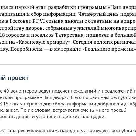
шился первый этап разработки программы «Наш двор
аризация и сбор информации. Четвертый день подря
в в Госсовет РТ VI созыва анкеты с ответами на вопро
стройству дворов, собранные у жителей многокварти
18 городов и поселков Татарстана, привозят в большо
он на «Казанскую ярмарку». Сегодня волонтеры нача
тку. Подробности — в материале «Реального времени»
й проект
не 40 волонтеров ведут подсчет пожеланий и предложений 
нской программе «Наш двор». Всего по районам республики
 К 15 часам первого дня сбора информации добровольцы о
с. анкет. По их словам, встречается очень много просьб
ровать дворы и установить детские площадки.
ект стал республиканским, народным. Президент республик