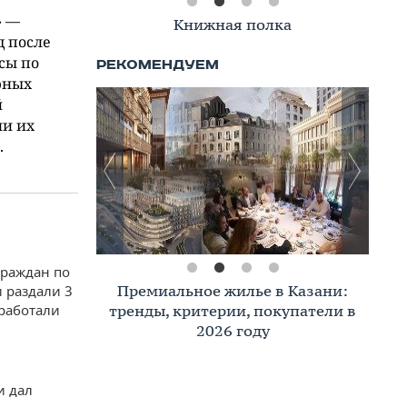
» —
Книжная полка
д после
сы по
рных
й
ли их
.
граждан по
Премиальное жилье в Казани:
 раздали 3
бработали
тренды, критерии, покупатели в
2026 году
и дал