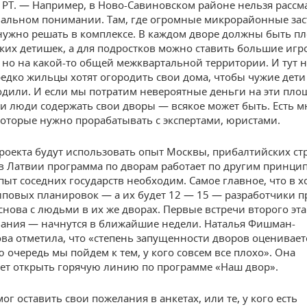
 РТ. — Например, в Ново-Савиновском районе нельзя рассм
вальном понимании. Там, где огромные микрорайонные зас
ужно решать в комплексе. В каждом дворе должны быть п
ких детишек, а для подростков можно ставить большие иг
 но на какой-то общей межквартальной территории. И тут 
редко жильцы хотят огородить свои дома, чтобы чужие дети
одили. И если мы потратим невероятные деньги на эти пло
ли люди содержать свои дворы — всякое может быть. Есть м
которые нужно прорабатывать с экспертами, юристами.
роекта будут использовать опыт Москвы, прибалтийских ст
в Латвии программа по дворам работает по другим принцип
пыт соседних государств необходим. Самое главное, что в х
иповых планировок — а их будет 12 — 15 — разработчики п
 снова с людьми в их же дворах. Первые встречи второго эт
ания — начнутся в ближайшие недели. Наталья Фишман-
ва отметила, что «степень запущенности дворов оценивается
ю очередь мы пойдем к тем, у кого совсем все плохо». Она
ет открыть горячую линию по программе «Наш двор».
смог оставить свои пожелания в анкетах, или те, у кого есть