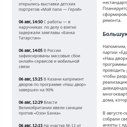
нестандарт
открылись выставки детских
Планируетс
портретов «Мой папа — Герой»
сформирова
ремонта.
С работы — в
06 авг, 14:50
наручниках: по делу о взятке
задержали замглавы «Банка
Большую
Татарстан»
Напомним, 
В России
06 авг, 14:05
партии «Ед
зафиксированы массовые сбои
«Наш двор»
онлайн-сервисов и мобильной
программы.
связи
проводить 
чтобы разр
В Казани капремонт
06 авг, 13:25
реализацию
дворов по программе «Наш двор»
дивидендов
завершен на 90%
многокварт
дома, кото
Власти
06 авг, 12:29
Великобритании ввели санкции
В августе-
против «Озон Банка»
собрали св
анкеты с е
На участке М-12 от
06 авг, 12:15