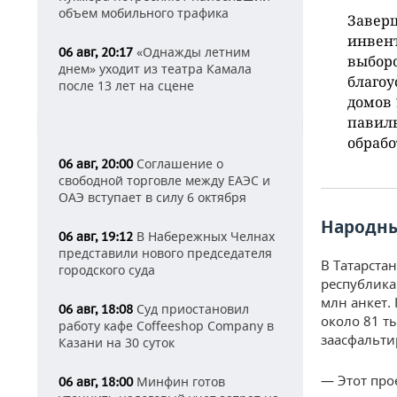
объем мобильного трафика
Завер
инвент
«Однажды летним
06 авг, 20:17
выборо
днем» уходит из театра Камала
благоу
после 13 лет на сцене
домов 
павиль
обрабо
Соглашение о
06 авг, 20:00
свободной торговле между ЕАЭС и
ОАЭ вступает в силу 6 октября
Народны
В Набережных Челнах
06 авг, 19:12
представили нового председателя
В Татарста
городского суда
республика
млн анкет.
Суд приостановил
06 авг, 18:08
около 81 ты
работу кафе Coffeeshop Company в
заасфальти
Казани на 30 суток
— Этот про
Минфин готов
06 авг, 18:00