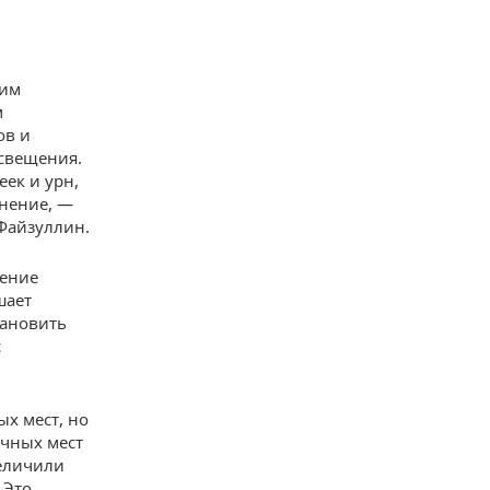
вим
м
ов и
освещения.
еек и урн,
енение, —
Файзуллин.
шение
шает
тановить
с
х мест, но
очных мест
величили
 Это