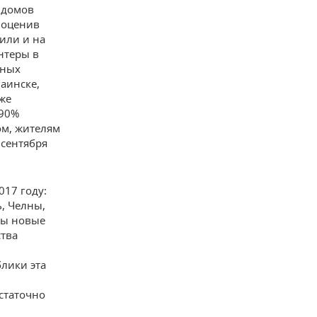
 домов
 оценив
или и на
нтеры в
жных
Заинске,
кже
 90%
ом, жителям
 сентября
017 году:
, Челны,
ны новые
тва
блики эта
статочно