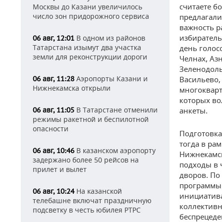
считаете б
Москвы до Казани увеличилось
число зон придорожного сервиса
предлагали
важность р
избиратель
В одном из районов
06 авг, 12:01
Татарстана изымут два участка
день голос
земли для реконструкции дороги
Челнах, Азн
Зеленодоль
Аэропорты Казани и
06 авг, 11:28
Васильево,
Нижнекамска открыли
многокварт
которых во
В Татарстане отменили
06 авг, 11:05
анкеты.
режимы ракетной и беспилотной
опасности
Подготовка
тогда в ра
В казанском аэропорту
06 авг, 10:46
Нижнекамск
задержано более 50 рейсов на
подходы в 
прилет и вылет
дворов. По
программы 
На казанской
06 авг, 10:24
инициатива
телебашне включат праздничную
коллективн
подсветку в честь юбилея РТРС
беспрецеде