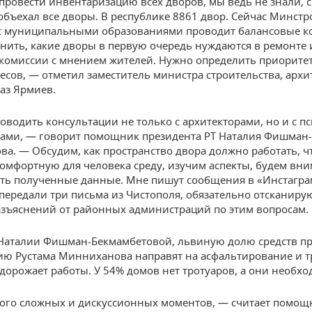
провести инвентаризацию всех дворов, мы ведь не знали, с
объехал все дворы. В республике 8861 двор. Сейчас Минстр
с муниципальными образованиями проводит балансовые к
нить, какие дворы в первую очередь нуждаются в ремонте 
комиссии с мнением жителей. Нужно определить приорите
ресов, — отметил заместитель министра строительства, архи
аз Ярмиев.
оводить консультации не только с архитекторами, но и с п
ами, — говорит помощник президента РТ Наталия Фишман-
ва. — Обсудим, как пространство двора должно работать, 
комфортную для человека среду, изучим аспекты, будем вн
ть полученные данные. Мне пишут сообщения в «Инстаграм
 передали три письма из Чистополя, обязательно отсканиру
зъяснений от районных администраций по этим вопросам.
Наталии Фишман-Бекмамбетовой, львиную долю средств п
ию Рустама Минниханова направят на асфальтирование и т
 удорожает работы. У 54% домов нет тротуаров, а они необх
ого сложных и дискуссионных моментов, — считает помощ