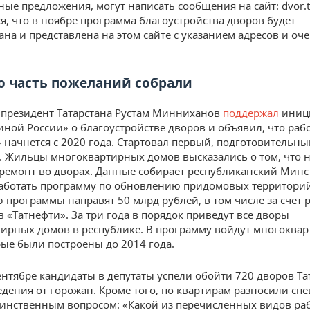
ные предложения, могут написать сообщения на сайт: dvor.ta
я, что в ноябре программа благоустройства дворов будет
на и представлена на этом сайте с указанием адресов и оч
 часть пожеланий собрали
президент Татарстана Рустам Минниханов
поддержал
иниц
иной России» о благоустройстве дворов и объявил, что раб
 начнется с 2020 года. Стартовал первый, подготовительны
 Жильцы многоквартирных домов высказались о том, что 
ремонт во дворах. Данные собирает республиканский Минс
аботать программу по обновлению придомовых территорий
 программы направят 50 млрд рублей, в том числе за счет
 «Татнефти». За три года в порядок приведут все дворы
ирных домов в республике. В программу войдут многоква
рые были построены до 2014 года.
сентябре кандидаты в депутаты успели обойти 720 дворов Та
едения от горожан. Кроме того, по квартирам разносили сп
динственным вопросом: «Какой из перечисленных видов ра