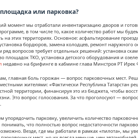
 площадка или парковка?
ий момент мы отработали инвентаризацию дворов и гото
программе, в том числе то, какое количество работ мы буде
ь на этих территориях. Основное: асфальтирование проезд
 установка бордюров, замена колодцев, ремонт наружного 
ем ряд вопросов требует отдельных решений: установка скам
во площадок ТКО, установка детского оборудования и озел
л
недавно на брифинге в кабмине глава Минстроя РТ Ирек 
вам, главная боль горожан — вопрос парковочных мест. Ре
а местными жителями: «Фактически Республика Татарстан ре
стной территории, финансируя это из бюджета, чтобы восс
изни. Это вопрос голосования. За что проголосуют — вопро
.
 упорядочить парковку, увеличить количество парковочны
понимать, что полностью вопрос недостаточности парков
озможно. Везде, где мы работали в рамках «пилота», мы у
 парковочных мест, но их всегда меньше, чем автомобилей.