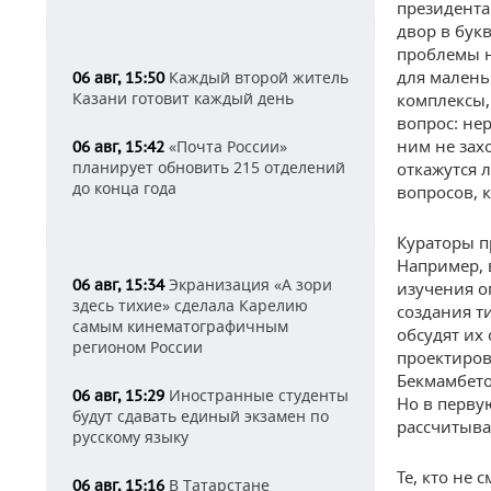
президента
двор в бук
проблемы н
для малень
Каждый второй житель
06 авг, 15:50
Казани готовит каждый день
комплексы,
вопрос: не
ним не зах
«Почта России»
06 авг, 15:42
планирует обновить 215 отделений
откажутся 
до конца года
вопросов, 
Кураторы п
Например, 
Экранизация «А зори
06 авг, 15:34
изучения о
здесь тихие» сделала Карелию
создания т
самым кинематографичным
обсудят их
регионом России
проектиров
Бекмамбето
Иностранные студенты
06 авг, 15:29
Но в перву
будут сдавать единый экзамен по
рассчитыва
русскому языку
Те, кто не 
В Татарстане
06 авг, 15:16