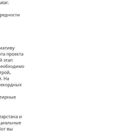
tar.
ередности
иативу
ота проекта
й этап
необходимо
трой,
. На
 рекордных
ртирные
тарстана и
ециальные
бот вы