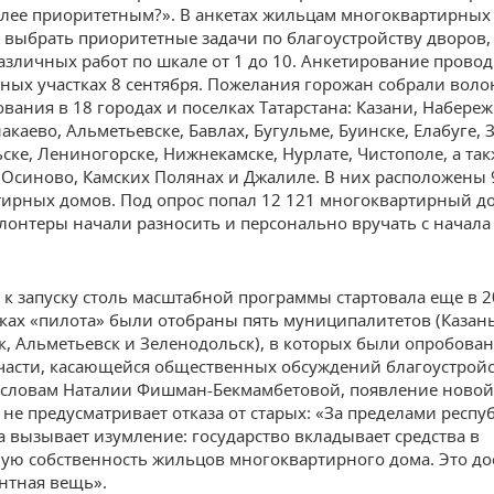
олее приоритетным?». В анкетах жильцам многоквартирных
 выбрать приоритетные задачи по благоустройству дворов,
азличных работ по шкале от 1 до 10. Анкетирование провод
ных участках 8 сентября. Пожелания горожан собрали воло
ования в 18 городах и поселках Татарстана: Казани, Набере
акаево, Альметьевске, Бавлах, Бугульме, Буинске, Елабуге, 
ске, Лениногорске, Нижнекамске, Нурлате, Чистополе, а та
 Осиново, Камских Полянах и Джалиле. В них расположены
ирных домов. Под опрос попал 12 121 многоквартирный д
лонтеры начали разносить и персонально вручать с начала
 к запуску столь масштабной программы стартовала еще в 2
мках «пилота» были отобраны пять муниципалитетов (Казань
, Альметьевск и Зеленодольск), в которых были опробова
части, касающейся общественных обсуждений благоустройс
 словам Наталии Фишман-Бекмамбетовой, появление новой
не предусматривает отказа от старых: «За пределами респу
 вызывает изумление: государство вкладывает средства в
ую собственность жильцов многоквартирного дома. Это до
нтная вещь».