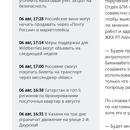
уточнить налоговый учет затрат на
поручение 
безопасность
Отдел БТИ 
совместно 
Российское вино могут
чтобы выяс
06 авг, 17:28
начать продавать через «Почту
ли мнение 
России» и маркетплейсы
работ и ад
ЖКХ РТ Айн
Меры поддержки для
06 авг, 17:14
Wildberries могут объявить на
— Будем пр
следующей неделе
антрополог
Бекмамбето
Россияне смогут
06 авг, 17:00
создавать 
покупать билеты на транспорт
использова
через мессенджер «Макс»
только что
попрошу ра
Татарстан в топ-5
06 авг, 16:38
регионов по бронированиям
По словам 
посуточных квартир в августе
по настоян
хотя это и
В Казани на три дня
06 авг, 16:35
ограничат движение на улице 2-й
Даурской
— Будет мн