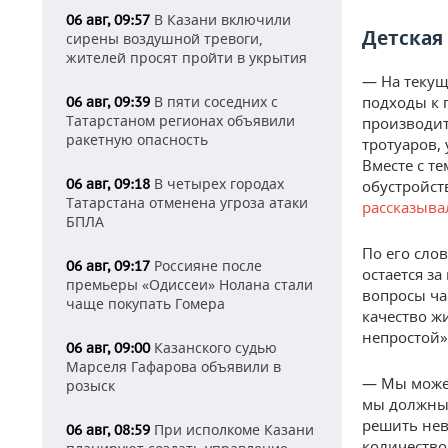
В Казани включили
06 авг, 09:57
Детская
сирены воздушной тревоги,
жителей просят пройти в укрытия
— На текущ
В пяти соседних с
подходы к 
06 авг, 09:39
Татарстаном регионах объявили
производит
ракетную опасность
тротуаров,
Вместе с т
В четырех городах
06 авг, 09:18
обустройст
Татарстана отменена угроза атаки
рассказыва
БПЛА
По его сло
Россияне после
06 авг, 09:17
остается з
премьеры «Одиссеи» Нолана стали
вопросы ча
чаще покупать Гомера
качество ж
непростой»
Казанского судью
06 авг, 09:00
Марселя Гафарова объявили в
— Мы можем
розыск
мы должны 
решить нев
При исполкоме Казани
06 авг, 08:59
количество