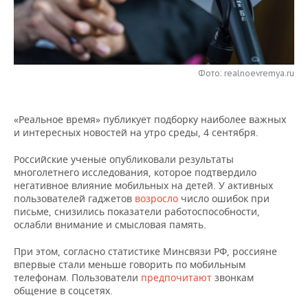
НЕФТЕХИМИЯ
РОЗНИЧНАЯ ТОРГОВЛЯ
НОВОСТИ ТЕХНОЛОГИЙ
МЕРОПРИЯТИЯ
НЕФТЬ
ТРАНСПОРТ
IT
НОВОСТИ МЕРОПРИЯТИЙ
СПОРТ
ОПК
Фото: realnoevremya.ru
УСЛУГИ
МЕДИА
ВЫЕЗДНАЯ РЕДАКЦИЯ
НОВОСТИ СПОРТА
ОБЩЕСТВО
ЭНЕРГЕТИКА
«Реальное время» публикует подборку наиболее важных
ТЕЛЕКОММУНИКАЦИИ
БИЗНЕС-БРАНЧИ
ФУТБОЛ
НОВОСТИ ОБЩЕСТВА
ФОТОГАЛЕРЕЯ
и интересных новостей на утро среды, 4 сентября.
ONLINE-КОНФЕРЕНЦИИ
ХОККЕЙ
ВЛАСТЬ
СЮЖЕТЫ
Российские ученые опубликовали результаты
многолетнего исследования, которое подтвердило
ОТКРЫТАЯ ЛЕКЦИЯ
БАСКЕТБОЛ
ИНФРАСТРУКТУРА
СПРАВОЧНИК
негативное влияние мобильных на детей. У активных
пользователей гаджетов
возросло
число ошибок при
письме, снизились показатели работоспособности,
ВОЛЕЙБОЛ
ИСТОРИЯ
СПИСОК ПЕРСОН
ПОЛНАЯ ВЕРСИЯ
ослабли внимание и смысловая память.
КИБЕРСПОРТ
КУЛЬТУРА
СПИСОК КОМПАНИЙ
При этом, согласно статистике Минсвязи РФ, россияне
впервые стали меньше говорить по мобильным
телефонам. Пользователи
предпочитают
звонкам
ФИГУРНОЕ КАТАНИЕ
МЕДИЦИНА
общение в соцсетях.