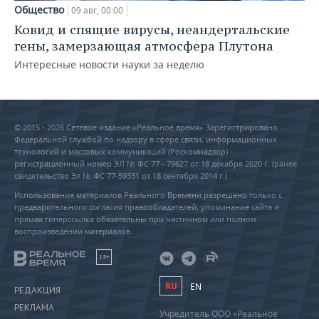
Общество
09 авг, 00:00
Ковид и спящие вирусы, неандертальские
гены, замерзающая атмосфера Плутона
Интересные новости науки за неделю
© 2015 - 2026 Сетевое издание «Реальное время» Зарегистрировано
Федеральной службой по надзору в сфере связи, информационных
технологий и массовых коммуникаций (Роскомнадзор) –
регистрационный номер ЭЛ № ФС 77 - 79627 от 18 декабря 2020 г. (ранее
свидетельство Эл № ФС 77-59331 от 18 сентября 2014 г.)
Использование материалов Реального Времени разрешено только с
предварительного согласия правообладателей, упоминание сайта и
прямая гиперссылка обязательны при частичном или полном
воспроизведении материалов.
18+
RU
EN
РЕДАКЦИЯ
РЕКЛАМА
Учредитель ООО «Реальное