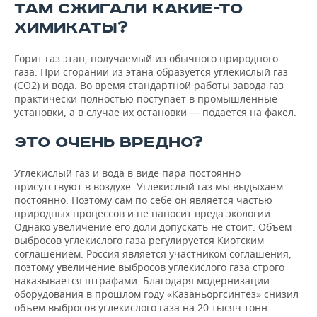
ВОДНЫЕ ВИДЫ СПОРТА
ОБРАЗОВАНИЕ
ТАМ СЖИГАЛИ КАКИЕ-ТО
ХИМИКАТЫ?
ХОККЕЙ С МЯЧОМ
ПРОИСШЕСТВИЯ
Горит газ этан, получаемый из обычного природного
газа. При сгорании из этана образуется углекислый газ
(CO2) и вода. Во время стандартной работы завода газ
практически полностью поступает в промышленные
установки, а в случае их остановки — подается на факел.
ЭТО ОЧЕНЬ ВРЕДНО?
Углекислый газ и вода в виде пара постоянно
присутствуют в воздухе. Углекислый газ мы выдыхаем
постоянно. Поэтому сам по себе он является частью
природных процессов и не наносит вреда экологии.
Однако увеличение его доли допускать не стоит. Объем
выбросов углекислого газа регулируется Киотским
соглашением. Россия является участником соглашения,
поэтому увеличение выбросов углекислого газа строго
наказывается штрафами. Благодаря модернизации
оборудования в прошлом году «Казаньоргсинтез» снизил
объем выбросов углекислого газа на 20 тысяч тонн.