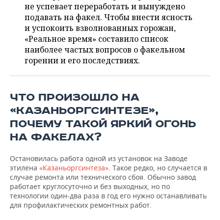
НЕФТЕХИМИЯ
не успевает переработать и вынуждено
подавать на факел. Чтобы внести ясность
РОЗНИЧНАЯ ТОРГОВЛЯ
НОВОСТИ ТЕХНОЛОГИЙ
МЕРОПРИЯТИЯ
НЕФТЬ
и успокоить взволнованных горожан,
«Реальное время» составило список
ТРАНСПОРТ
IT
НОВОСТИ МЕРОПРИЯТИЙ
СПОРТ
ОПК
наиболее частых вопросов о факельном
горении и его последствиях.
УСЛУГИ
МЕДИА
ВЫЕЗДНАЯ РЕДАКЦИЯ
НОВОСТИ СПОРТА
ОБЩЕСТВО
ЭНЕРГЕТИКА
ТЕЛЕКОММУНИКАЦИИ
БИЗНЕС-БРАНЧИ
ФУТБОЛ
НОВОСТИ ОБЩЕСТВА
ФОТОГАЛЕРЕЯ
ЧТО ПРОИЗОШЛО НА
ONLINE-КОНФЕРЕНЦИИ
ХОККЕЙ
ВЛАСТЬ
СЮЖЕТЫ
«КАЗАНЬОРГСИНТЕЗЕ»,
ПОЧЕМУ ТАКОЙ ЯРКИЙ ОГОНЬ
ОТКРЫТАЯ ЛЕКЦИЯ
БАСКЕТБОЛ
ИНФРАСТРУКТУРА
СПРАВОЧНИК
НА ФАКЕЛАХ?
ВОЛЕЙБОЛ
ИСТОРИЯ
СПИСОК ПЕРСОН
ПОЛНАЯ ВЕРСИЯ
Остановилась работа одной из установок на Заводе
этилена
«Казаньоргсинтеза»
. Такое редко, но случается в
КИБЕРСПОРТ
КУЛЬТУРА
СПИСОК КОМПАНИЙ
случае ремонта или технического сбоя. Обычно завод
работает круглосуточно и без выходных, но по
технологии один-два раза в год его нужно останавливать
ФИГУРНОЕ КАТАНИЕ
МЕДИЦИНА
для профилактических ремонтных работ.