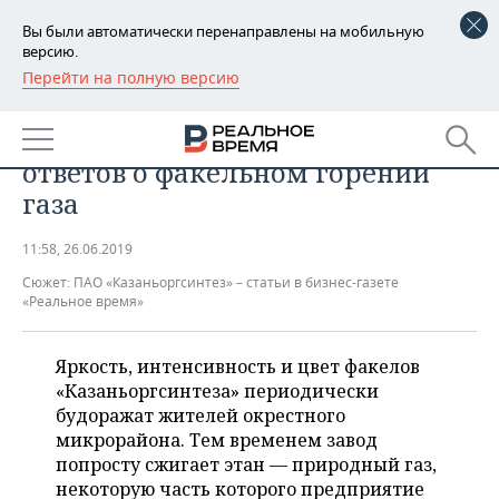
Вы были автоматически перенаправлены на мобильную
версию.
Перейти на полную версию
РЕГИОНЫ
Почему дымит
БАШКОРТОСТАН
НОВОСТИ
«Казаньоргсинтез»: 8 вопросов и
ответов о факельном горении
ТАТАРСТАН
АНАЛИТИКА
газа
УДМУРТИЯ
НОВОСТИ АНАЛИТИКИ
ЭКОНОМИКА
11:58, 26.06.2019
Сюжет:
ДЕКЛАРАЦИИ О ДОХОДАХ
НОВОСТИ ЭКОНОМИКИ
ПАО «Казаньоргсинтез» – статьи в бизнес-газете
ПРОМЫШЛЕННОСТЬ
«Реальное время»
КОРОЛИ ГОСЗАКАЗА ПФО
ФИНАНСЫ
НОВОСТИ
НЕДВИЖИМОСТЬ
ПРОМЫШЛЕННОСТИ
Яркость, интенсивность и цвет факелов
ВУЗЫ ТАТАРСТАНА
БАНКИ
НОВОСТИ НЕДВИЖИМОСТИ
АВТО
«Казаньоргсинтеза» периодически
АГРОПРОМ
будоражат жителей окрестного
КОМУ ПРИНАДЛЕЖАТ
БЮДЖЕТ
НОВОСТИ АВТО
БИЗНЕС
микрорайона. Тем временем завод
ТОРГОВЫЕ ЦЕНТРЫ
МАШИНОСТРОЕНИЕ
попросту сжигает этан — природный газ,
ТАТАРСТАНА
некоторую часть которого предприятие
ИНВЕСТИЦИИ
НОВОСТИ БИЗНЕСА
ТЕХНОЛОГИИ