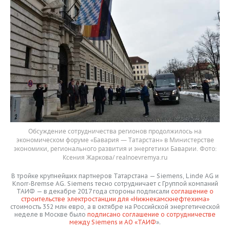
Обсуждение сотрудничества регионов продолжилось на
экономическом форуме «Бавария — Татарстан» в Министерстве
экономики, регионального развития и энергетики Баварии. Фото:
Ксения Жаркова/ realnoevremya.ru
В тройке крупнейших партнеров Татарстана — Siemens, Linde AG и
Knorr-Bremse AG. Siemens тесно сотрудничает с Группой компаний
ТАИФ — в декабре 2017 года стороны подписали
соглашение о
строительстве электростанции для «Нижнекамскнефтехима»
стоимость 352 млн евро, а в октябре на Российской энергетической
неделе в Москве было
подписано соглашение о сотрудничестве
между Siemens и АО «ТАИФ
».