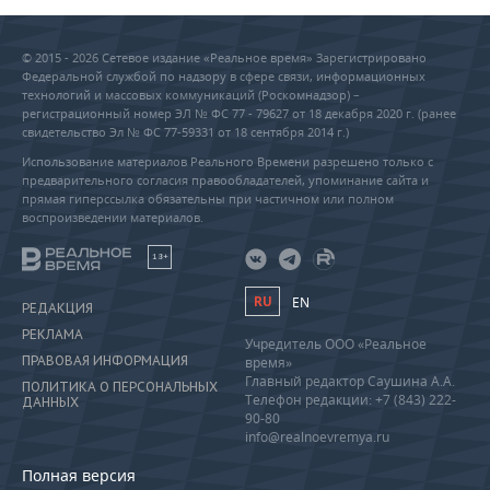
© 2015 - 2026 Сетевое издание «Реальное время» Зарегистрировано
Федеральной службой по надзору в сфере связи, информационных
технологий и массовых коммуникаций (Роскомнадзор) –
регистрационный номер ЭЛ № ФС 77 - 79627 от 18 декабря 2020 г. (ранее
свидетельство Эл № ФС 77-59331 от 18 сентября 2014 г.)
Использование материалов Реального Времени разрешено только с
предварительного согласия правообладателей, упоминание сайта и
прямая гиперссылка обязательны при частичном или полном
воспроизведении материалов.
18+
RU
EN
РЕДАКЦИЯ
РЕКЛАМА
Учредитель ООО «Реальное
ПРАВОВАЯ ИНФОРМАЦИЯ
время»
Главный редактор Саушина А.А.
ПОЛИТИКА О ПЕРСОНАЛЬНЫХ
Телефон редакции: +7 (843) 222-
ДАННЫХ
90-80
info@realnoevremya.ru
Полная версия