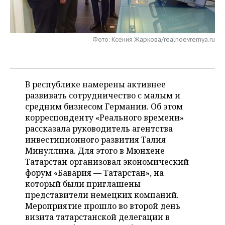
НЕФТЕХИМИЯ
РОЗНИЧНАЯ ТОРГОВЛЯ
НОВОСТИ ТЕХНОЛОГИЙ
МЕРОПРИЯТИЯ
НЕФТЬ
Фото: Ксения Жаркова/realnoevremya.ru
ТРАНСПОРТ
IT
НОВОСТИ МЕРОПРИЯТИЙ
СПОРТ
ОПК
УСЛУГИ
МЕДИА
ВЫЕЗДНАЯ РЕДАКЦИЯ
НОВОСТИ СПОРТА
ОБЩЕСТВО
ЭНЕРГЕТИКА
В республике намерены активнее
ТЕЛЕКОММУНИКАЦИИ
БИЗНЕС-БРАНЧИ
ФУТБОЛ
НОВОСТИ ОБЩЕСТВА
ФОТОГАЛЕРЕЯ
развивать сотрудничество с малым и
средним бизнесом Германии. Об этом
ONLINE-КОНФЕРЕНЦИИ
ХОККЕЙ
ВЛАСТЬ
СЮЖЕТЫ
корреспонденту «Реального времени»
рассказала руководитель агентства
ОТКРЫТАЯ ЛЕКЦИЯ
БАСКЕТБОЛ
ИНФРАСТРУКТУРА
СПРАВОЧНИК
инвестиционного развития Талия
Минуллина. Для этого в Мюнхене
ВОЛЕЙБОЛ
ИСТОРИЯ
СПИСОК ПЕРСОН
ПОЛНАЯ ВЕРСИЯ
Татарстан организовал экономический
форум «Бавария — Татарстан», на
КИБЕРСПОРТ
КУЛЬТУРА
СПИСОК КОМПАНИЙ
который были приглашены
представители немецких компаний.
ФИГУРНОЕ КАТАНИЕ
МЕДИЦИНА
Мероприятие прошло во второй день
визита татарстанской делегации в