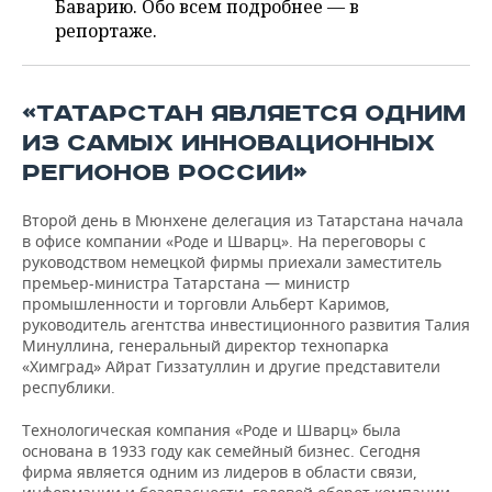
ВОДНЫЕ ВИДЫ СПОРТА
ОБРАЗОВАНИЕ
Баварию. Обо всем подробнее — в
репортаже.
ХОККЕЙ С МЯЧОМ
ПРОИСШЕСТВИЯ
«ТАТАРСТАН ЯВЛЯЕТСЯ ОДНИМ
ИЗ САМЫХ ИННОВАЦИОННЫХ
РЕГИОНОВ РОССИИ»
Второй день в Мюнхене делегация из Татарстана начала
в офисе компании «Роде и Шварц». На переговоры с
руководством немецкой фирмы приехали заместитель
премьер-министра Татарстана — министр
промышленности и торговли Альберт Каримов,
руководитель агентства инвестиционного развития Талия
Минуллина, генеральный директор технопарка
«Химград» Айрат Гиззатуллин и другие представители
республики.
Технологическая компания «Роде и Шварц» была
основана в 1933 году как семейный бизнес. Сегодня
фирма является одним из лидеров в области связи,