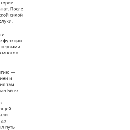
итории
нат. После
ской силой
рлуки.
а и
ые функции
ы первыми
о многом
лигию —
тией и
ия там
пал Бёгю-
в
ующей
были
 до
ыл путь