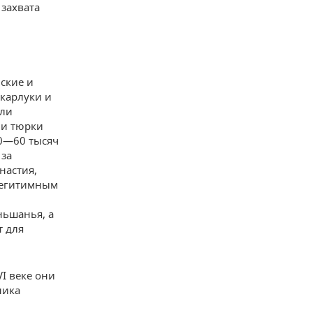
захвата
ские и
 карлуки и
сли
 и тюрки
50—60 тысяч
 за
настия,
легитимным
ьшанья, а
т для
I веке они
ника