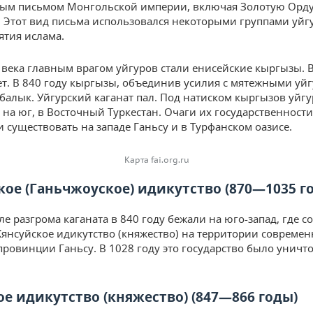
ым письмом Монгольской империи, включая Золотую Орду
 Этот вид письма использовался некоторыми группами уйг
ятия ислама.
X века главным врагом уйгуров стали енисейские кыргызы.
ет. В 840 году кыргызы, объединив усилия с мятежными уй
балык. Уйгурский каганат пал. Под натиском кыргызов уйг
 на юг, в Восточный Туркестан. Очаги их государственности
 существовать на западе Ганьсу и в Турфанском оазисе.
Карта fai.org.ru
кое (Ганьчжоуское) идикутство (870—1035 г
е разгрома каганата в 840 году бежали на юго-запад, где с
Кянсуйское идикутство (княжество) на территории совреме
провинции Ганьсу. В 1028 году это государство было уничт
ое идикутство (княжество) (847—866 годы)