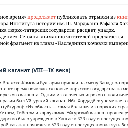
ьное время»
продолжает
публиковать отрывки из
кни
ора Института истории им. Ш. Марджани Рафаэля Ха
ка тюрко-татарских государств: расцвет, упадок,
дение». Сегодня вниманию читателей предлагается
ной фрагмент из главы «Наследники кочевых импери
й каганат (VIII—IX века)
и Волжско-Камская Булгарии пришли на смену Западно-тюр
В это же время появляются новые тюркские государства на ме
юркского каганата. Одним из ключевых игроков в политич
Евразии был Уйгурский каганат. Ибн Хордадбех упоминает о
в (уйгуров): «Их область — самая большая из тюркских стра
 Китаем, Тибетом и карлуками». Уйгурский каганат прошел р
ударство было учреждено в Хангае в 323 году и просуществ
орой каганат появился в 523 году и просуществовал чуть бол