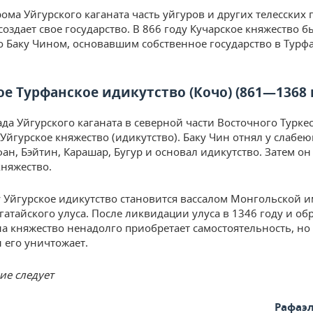
рома Уйгурского каганата часть уйгуров и других телесских 
создает свое государство. В 866 году Кучарское княжество б
 Баку Чином, основавшим собственное государство в Турф
ое Турфанское идикутство (Кочо) (861—1368 
ада Уйгурского каганата в северной части Восточного Турке
 Уйгурское княжество (идикутство). Баку Чин отнял у слабе
фан, Бэйтин, Карашар, Бугур и основал идикутство. Затем о
княжество.
у Уйгурское идикутство становится вассалом Монгольской и
гатайского улуса. После ликвидации улуса в 1346 году и об
а княжество ненадолго приобретает самостоятельность, но 
 его уничтожает.
е следует
Рафаэ