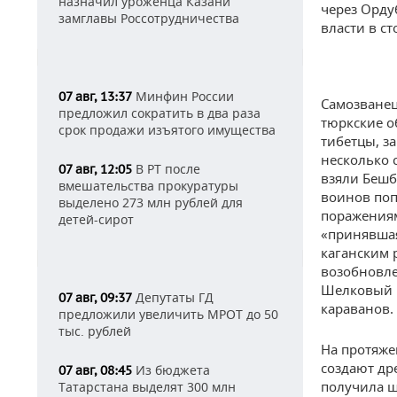
назначил уроженца Казани
через Орду
замглавы Россотрудничества
власти в ст
Минфин России
07 авг, 13:37
Самозванец
предложил сократить в два раза
тюркские о
срок продажи изъятого имущества
тибетцы, з
несколько 
В РТ после
07 авг, 12:05
взяли Бешб
вмешательства прокуратуры
воинов поп
выделено 273 млн рублей для
поражениям
детей-сирот
«принявшая
каганским 
возобновл
Шелковый п
Депутаты ГД
07 авг, 09:37
караванов.
предложили увеличить МРОТ до 50
тыс. рублей
На протяже
создают др
Из бюджета
07 авг, 08:45
получила ш
Татарстана выделят 300 млн