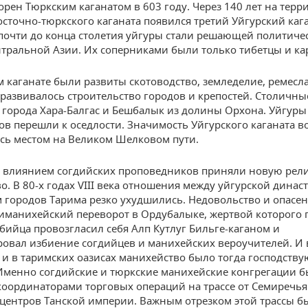
орен Тюркским каганатом в 603 году. Через 140 лет на терр
сточно-тюркского каганата появился третий Уйгурский кага
 почти до конца столетия уйгуры стали решающей политиче
нтральной Азии. Их соперниками были только тибетцы и ка
м каганате были развиты скотоводство, земледелие, ремесл
развивалось строительство городов и крепостей. Столичн
города Хара-Балгас и Бешбалык из долины Орхона. Уйгур
ов перешли к оседлости. Значимость Уйгурского каганата в
сь местом на Великом Шелковом пути.
д влиянием согдийских проповедников приняли новую ре
о. В 80-х годах VIII века отношения между уйгурской динас
 городов Тарима резко ухудшились. Недовольство и опасен
иманихейский переворот в Ордубалыке, жертвой которого 
 убийца провозгласил себя Алп Кутлуг Бильге-каганом и
овал избиение согдийцев и манихейских вероучителей. И 
 и в таримских оазисах манихейство было тогда господств
Именно согдийские и тюркские манихейские конгрегации 
оординаторами торговых операций на трассе от Семиречья
центров Танской империи. Важным отрезком этой трассы б