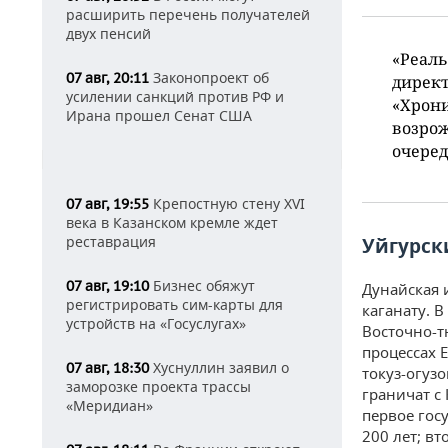
расширить перечень получателей
двух пенсий
«Реал
Законопроект об
07 авг, 20:11
директ
усилении санкций против РФ и
«Хрони
Ирана прошел Сенат США
возрож
очеред
Крепостную стену XVI
07 авг, 19:55
века в Казанском кремле ждет
реставрация
Уйгурски
Бизнес обяжут
07 авг, 19:10
Дунайская 
регистрировать сим-карты для
каганату. 
устройств на «Госуслугах»
Восточно-т
процессах 
Хуснуллин заявил о
07 авг, 18:30
токуз-огузо
заморозке проекта трассы
граничат с
«Меридиан»
первое гос
200 лет; вт