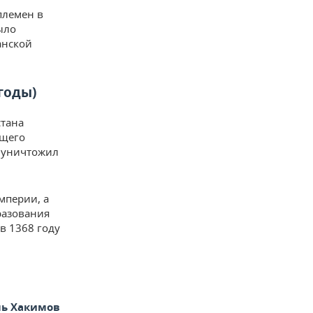
племен в
ыло
анской
годы)
стана
ющего
н уничтожил
мперии, а
разования
в 1368 году
ль Хакимов