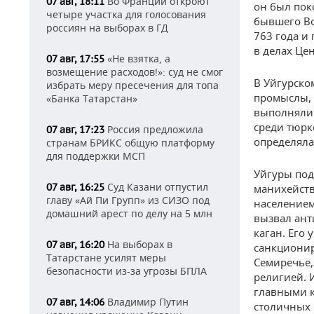
Во Франции откроют
07 авг, 18:11
он был пок
четыре участка для голосования
бывшего Во
россиян на выборах в ГД
763 года и
в делах Це
«Не взятка, а
07 авг, 17:55
возмещение расходов!»: суд не смог
В Уйгурско
избрать меру пресечения для топа
промыслы, 
«Банка Татарстан»
выполняли 
среди тюрк
Россия предложила
07 авг, 17:23
определяла
странам БРИКС общую платформу
для поддержки МСП
Уйгуры по
Суд Казани отпустил
07 авг, 16:25
манихейств
главу «Ай Пи Групп» из СИЗО под
населением
домашний арест по делу на 5 млн
вызвал ант
каган. Его
На выборах в
07 авг, 16:20
санкционир
Татарстане усилят меры
Семиречье,
безопасности из-за угрозы БПЛА
религией. 
главными к
Владимир Путин
07 авг, 14:06
столичных 