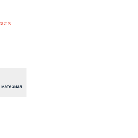
ал в
 материал