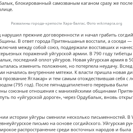
балык, блокированный самозваным каганом сразу же после 
олице.
Развалины города-крепости Хара-Балгас. Фото wikimapia.org
 нарушил прежние договоренности и начал грабить согдий
бщины. В ответ города Притяньшанья восстали, а соседи —
аключив между собой союз, поддержали восставших и нане
серьезных поражений уйгурской армии. В 790 году тибетцы
алык, последний оплот уйгуров. Новая уйгурская армия в 
ыталась изменить положение, но потерпела неудачу. Вслед
и начались внутренние мятежи. К власти пришла новая ди
 прозвание Яглакар» и тем самым отождествившая себя с 
родом (795 год). После пятнадцатилетнего перерыва были
ены союзные отношения с манихейскими общинами Притян
уть по «уйгурской дороге», через Ордубалык, вновь откры
нии истории уйгуры сменили несколько письменностей. В V
евнеуйгурское письмо на основе согдийского. Уйгурская ру
ирокое распространение среди восточных народов и была