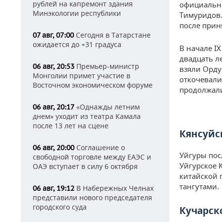
рублей на капремонт здания
официальн
Минэкологии республики
Тимуридов.
после прин
Сегодня в Татарстане
07 авг, 07:00
ожидается до +31 градуса
В начале I
двадцать л
Премьер-министр
06 авг, 20:53
взяли Орду
Монголии примет участие в
откочевали
Восточном экономическом форуме
продолжали
«Однажды летним
06 авг, 20:17
днем» уходит из театра Камала
после 13 лет на сцене
Кянсуйс
Соглашение о
06 авг, 20:00
Уйгуры посл
свободной торговле между ЕАЭС и
Уйгурское 
ОАЭ вступает в силу 6 октября
китайской 
тангутами.
В Набережных Челнах
06 авг, 19:12
представили нового председателя
городского суда
Кучарск