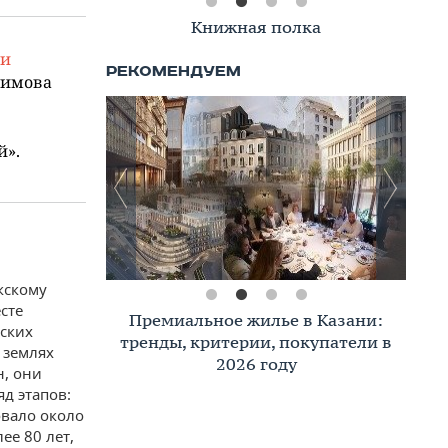
Книжная полка
ги
кимова
й».
кскому
сте
Премиальное жилье в Казани:
еских
тренды, критерии, покупатели в
 землях
2026 году
н, они
яд этапов:
овало около
ее 80 лет,