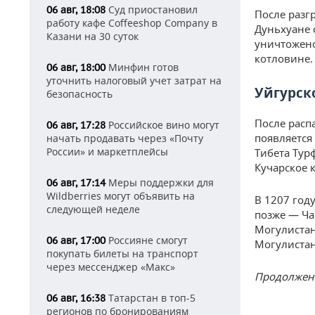
Суд приостановил
06 авг, 18:08
После разг
работу кафе Coffeeshop Company в
Дуньхуане 
Казани на 30 суток
уничтожено
котловине.
Минфин готов
06 авг, 18:00
уточнить налоговый учет затрат на
Уйгурск
безопасность
После расп
Российское вино могут
06 авг, 17:28
появляется
начать продавать через «Почту
России» и маркетплейсы
Тибета Тур
Кучарское 
Меры поддержки для
06 авг, 17:14
Wildberries могут объявить на
В 1207 год
следующей неделе
позже — Ча
Могулистан
Россияне смогут
06 авг, 17:00
Могулистан
покупать билеты на транспорт
через мессенджер «Макс»
Продолжени
Татарстан в топ-5
06 авг, 16:38
регионов по бронированиям