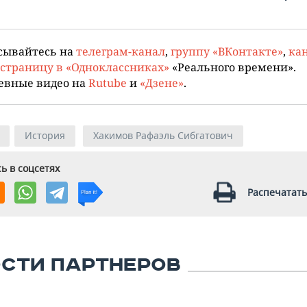
сывайтесь на
телеграм-канал
,
группу «ВКонтакте»
,
кан
страницу в «Одноклассниках»
«Реального времени».
евные видео на
Rutube
и
«Дзене»
.
История
Хакимов Рафаэль Сибгатович
ь в соцсетях
Распечатать
СТИ ПАРТНЕРОВ