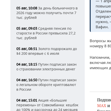
— 1 апр
повышен
За день больничного в
05 авг, 10:08
Отделен
2026 году можно получить почти 7
перерас
тыс. рублей
нужно, 
Вафин.
Средняя пенсия по
05 авг, 09:03
старости в России превысила 27,2
тыс. рублей
Вопросы жи
номеру 8 8
Золото подорожало до
05 авг, 08:51
$4 200 впервые с 6 июля
Напомним, 
включая лю
Путин подписал закон
04 авг, 18:15
имеющих до
о страховании электронных денег
Путин подписал закон
04 авг, 16:50
о легальном обороте криптовалют
в России
Подпи
Акция «Большие
04 авг, 15:01
перемены» от Совкомбанка: кешбэк
MAX
и
до 100% и рассрочка до 24 месяцев