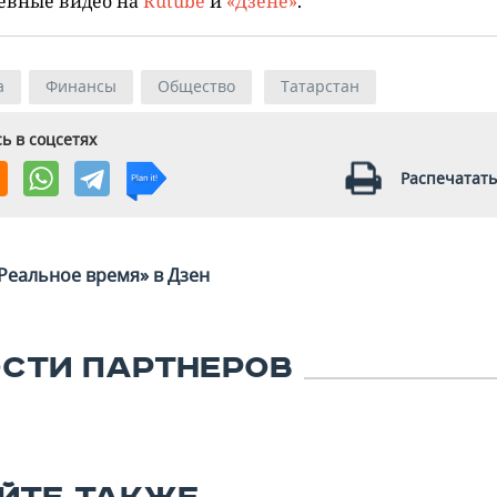
евные видео на
Rutube
и
«Дзене»
.
а
Финансы
Общество
Татарстан
ь в соцсетях
Распечатать
Реальное время» в Дзен
СТИ ПАРТНЕРОВ