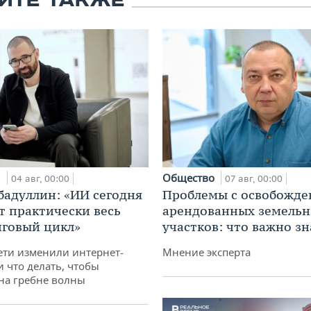
ЙТЕ ТАКЖЕ
и
Общество
04 авг, 00:00
07 авг, 00:00
бадуллин: «ИИ сегодня
Проблемы с освобожд
т практически весь
арендованных земель
говый цикл»
участков: что важно зн
ети изменили интернет-
Мнение эксперта
и что делать, чтобы
 на гребне волны