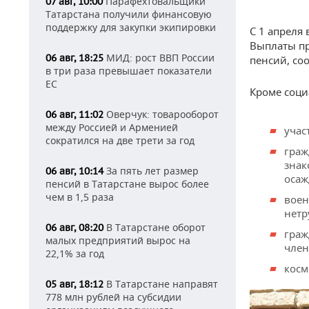
Парафехтовальщики
07 авг, 10:00
Татарстана получили финансовую
поддержку для закупки экипировки
С 1 апреля 
Выплаты пр
МИД: рост ВВП России
06 авг, 18:25
пенсий, со
в три раза превышает показатели
ЕС
Кроме соци
Оверчук: товарооборот
06 авг, 11:02
между Россией и Арменией
учас
сократился на две трети за год
граж
знак
За пять лет размер
06 авг, 10:14
осаж
пенсий в Татарстане вырос более
чем в 1,5 раза
воен
нетр
В Татарстане оборот
06 авг, 08:20
граж
малых предприятий вырос на
член
22,1% за год
косм
В Татарстане направят
05 авг, 18:12
778 млн рублей на субсидии