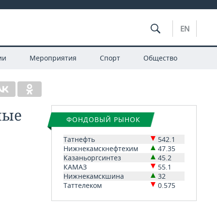
EN
ии
Мероприятия
Спорт
Общество
ные
ФОНДОВЫЙ РЫНОК
Татнефть
542.1
Нижнекамскнефтехим
47.35
Казаньоргсинтез
45.2
КАМАЗ
55.1
Нижнекамскшина
32
Таттелеком
0.575