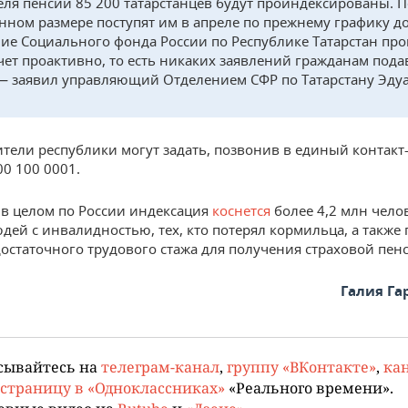
еля пенсии 85 200 татарстанцев будут проиндексированы. 
ном размере поступят им в апреле по прежнему графику до
ие Социального фонда России по Республике Татарстан про
чет проактивно, то есть никаких заявлений гражданам пода
— заявил управляющий Отделением СФР по Татарстану Эду
тели республики могут задать, позвонив в единый контакт
00 100 0001.
в целом по России индексация
коснется
более 4,2 млн чело
дей с инвалидностью, тех, кто потерял кормильца, а также 
статочного трудового стажа для получения страховой пен
Галия Г
сывайтесь на
телеграм-канал
,
группу «ВКонтакте»
,
кан
страницу в «Одноклассниках»
«Реального времени».