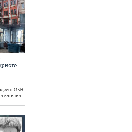
0
урного
адей в ОКН
нимателей