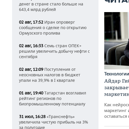
ЧИТА
денег в стране стало больше на
643,4 млрд рублей
Иран опроверг
02 авг, 17:52
сообщения о сделке по открытию
Ормузского пролива
Семь стран ОПЕК+
02 авг, 16:33
решили увеличить добычу нефти с
сентября
Поступления от
02 авг, 12:09
Технологи
неосновных налогов в бюджет
упали на 39,9% в I квартале
Айдар Ги
закрывае
Татарстан возглавил
01 авг, 19:40
маркетин
рейтинг регионов по
биопромышленному потенциалу
Как нейрос
маркетинг 
оставаться
«Транснефть»
31 июл, 16:28
увеличила чистую прибыль на 3%
за полугодие