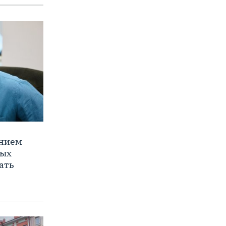
ением
ных
ать