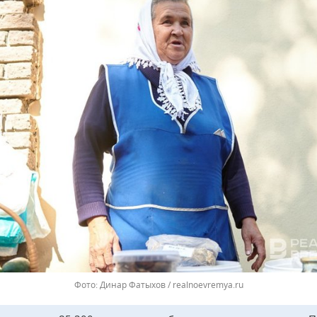
Динар Фатыхов / realnoevremya.ru