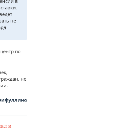
Пенсии в
ставки.
ведет
вать не
ард
-центр по
век,
граждан, не
сии.
арифуллина
ал в