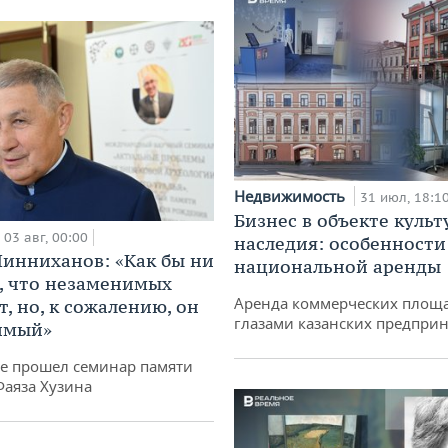
Недвижимость
31 июл, 18:1
Бизнес в объекте культ
03 авг, 00:00
наследия: особенности
инниханов: «Как бы ни
национальной аренды
, что незаменимых
Аренда коммерческих площ
, но, к сожалению, он
глазами казанских предпри
имый»
не прошел семинар памяти
Фаяза Хузина