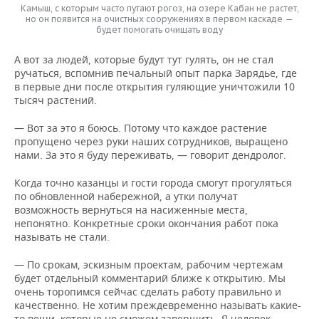
Камыш, с которым часто путают рогоз, на озере Кабан не растет,
но он появится на очистных сооружениях в первом каскаде —
будет помогать очищать воду
А вот за людей, которые будут тут гулять, он не стал
ручаться, вспомнив печальный опыт парка Зарядье, где
в первые дни после открытия гуляющие уничтожили 10
тысяч растений.
— Вот за это я боюсь. Потому что каждое растение
пропущено через руки наших сотрудников, выращено
нами. За это я буду переживать, — говорит дендролог.
Когда точно казанцы и гости города смогут прогуляться
по обновленной набережной, а утки получат
возможность вернуться на насиженные места,
непонятно. Конкретные сроки окончания работ пока
называть не стали.
— По срокам, эскизным проектам, рабочим чертежам
будет отдельный комментарий ближе к открытию. Мы
очень торопимся сейчас сделать работу правильно и
качественно. Не хотим преждевременно называть какие-
то вещи, которые не сможем завершить. Я человек