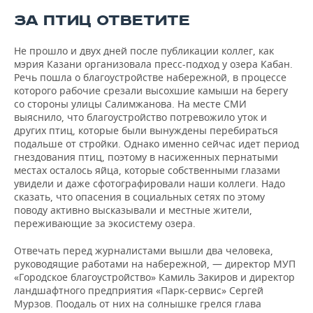
ВОДНЫЕ ВИДЫ СПОРТА
ОБРАЗОВАНИЕ
ЗА ПТИЦ ОТВЕТИТЕ
ХОККЕЙ С МЯЧОМ
ПРОИСШЕСТВИЯ
Не прошло и двух дней после публикации коллег, как
мэрия Казани организовала пресс-подход у озера Кабан.
Речь пошла о благоустройстве набережной, в процессе
которого рабочие срезали высохшие камыши на берегу
со стороны улицы Салимжанова. На месте СМИ
выяснило, что благоустройство потревожило уток и
других птиц, которые были вынуждены перебираться
подальше от стройки. Однако именно сейчас идет период
гнездования птиц, поэтому в насиженных пернатыми
местах осталось яйца, которые собственными глазами
увидели и даже сфотографировали наши коллеги. Надо
сказать, что опасения в социальных сетях по этому
поводу активно высказывали и местные жители,
переживающие за экосистему озера.
Отвечать перед журналистами вышли два человека,
руководящие работами на набережной, — директор МУП
«Городское благоустройство» Камиль Закиров и директор
ландшафтного предприятия «Парк-сервис» Сергей
Мурзов. Поодаль от них на солнышке грелся глава