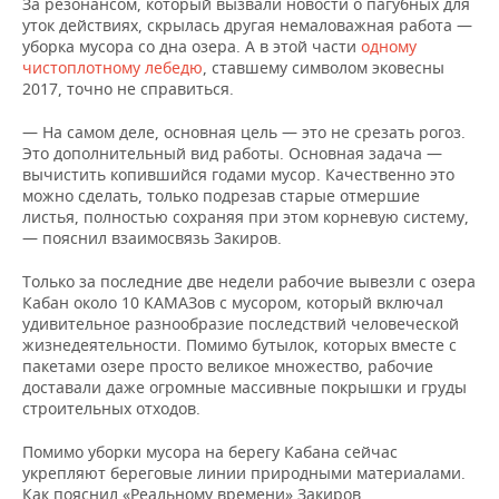
За резонансом, который вызвали новости о пагубных для
уток действиях, скрылась другая немаловажная работа —
уборка мусора со дна озера. А в этой части
одному
чистоплотному лебедю
, ставшему символом эковесны
2017, точно не справиться.
— На самом деле, основная цель — это не срезать рогоз.
Это дополнительный вид работы. Основная задача —
вычистить копившийся годами мусор. Качественно это
можно сделать, только подрезав старые отмершие
листья, полностью сохраняя при этом корневую систему,
— пояснил взаимосвязь Закиров.
Только за последние две недели рабочие вывезли с озера
Кабан около 10 КАМАЗов с мусором, который включал
удивительное разнообразие последствий человеческой
жизнедеятельности. Помимо бутылок, которых вместе с
пакетами озере просто великое множество, рабочие
доставали даже огромные массивные покрышки и груды
строительных отходов.
Помимо уборки мусора на берегу Кабана сейчас
укрепляют береговые линии природными материалами.
Как пояснил «Реальному времени» Закиров,