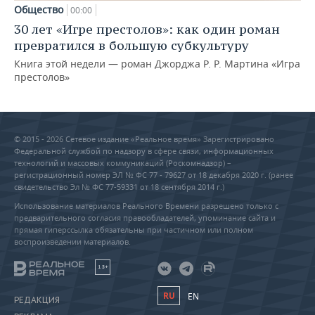
Общество
00:00
30 лет «Игре престолов»: как один роман
превратился в большую субкультуру
Книга этой недели — роман Джорджа Р. Р. Мартина «Игра
престолов»
© 2015 - 2026 Сетевое издание «Реальное время» Зарегистрировано
Федеральной службой по надзору в сфере связи, информационных
технологий и массовых коммуникаций (Роскомнадзор) –
регистрационный номер ЭЛ № ФС 77 - 79627 от 18 декабря 2020 г. (ранее
свидетельство Эл № ФС 77-59331 от 18 сентября 2014 г.)
Использование материалов Реального Времени разрешено только с
предварительного согласия правообладателей, упоминание сайта и
прямая гиперссылка обязательны при частичном или полном
воспроизведении материалов.
18+
RU
EN
РЕДАКЦИЯ