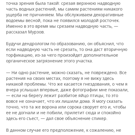
точка зрения была такой: срезая верхнюю надводную
часть водных растений, мы самим растениям никакого
ущерба не причиняем. Мы обслуживаем декоративные
водоемы весной, пока не появился молодой росточек.
Именно в это время мы срезаем надводную часть, —
рассказал Мурзов.
Будучи дендрологом по образованию, он объяснил, что
если надводную часть не срезать, то она даст вторичную
торфикацию, из-за чего произойдет дополнительное
органическое загрязнение этого участка.
— Ни одно растение, можно сказать, не повреждено. Все
растения на своих местах, поэтому я не вижу здесь
никакой проблемы. Что же касается гнездования, о чем я
вчера услышал впервые, даже фотографии мне показали,
— если на берегу лежит разбитое яйцо птицы, то это
вовсе не означает, что их лишили дома. Я могу сказать
точно, что та же ворона или сорока сворует его и, чтобы
ее не догнали и не побили, прилетит сюда и спокойно
здесь его съест, — дал свое объяснение спикер.
В данном случае его предположение, к сожалению, не