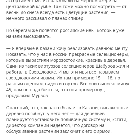
ассортимент мы использовали на Черном озере на
центральной клумбе. Там тоже можно посмотреть — от
весны до снега всегда есть цветущие растения, —
немного рассказал о планах спикер.
По берегам же появятся российские ивы, которые уже
начали высаживать.
— Я впервые в Казани хочу реализовать давнюю мечту.
Показать, что у нас в России прекрасные селекционеры,
которые вырастили морозостойкие, красивые деревья.
Один из таких виртуозов селекционеров Шабуров жил и
работал в Свердловске. И мы эти ивы все называем
свердловскими ивами. Их там примерно 15 — 18, по
разным оценкам, видов и сортов. Все они выносят минус
45, нам не надо бояться, что они промерзнут, —
продолжил Мурзов.
Опасений, что, как часто бывает в Казани, высаженные
деревья погибнут, у него нет — для деревьев
планируется установить поливочную систему и, кстати,
директор компании надеется, что договор на
обслуживание растений заключат с его фирмой.