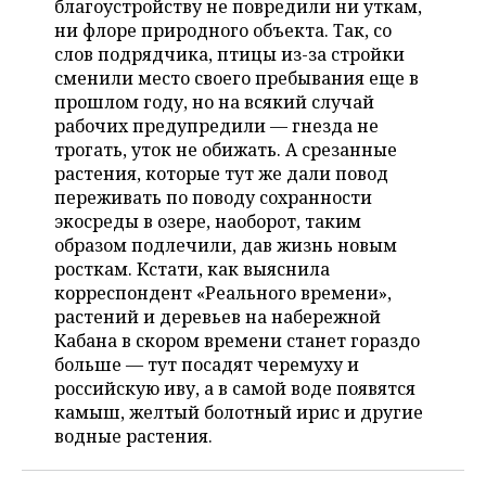
благоустройству не повредили ни уткам,
НЕФТЕХИМИЯ
ни флоре природного объекта. Так, со
РОЗНИЧНАЯ ТОРГОВЛЯ
НОВОСТИ ТЕХНОЛОГИЙ
МЕРОПРИЯТИЯ
слов подрядчика, птицы из-за стройки
НЕФТЬ
сменили место своего пребывания еще в
ТРАНСПОРТ
IT
НОВОСТИ МЕРОПРИЯТИЙ
СПОРТ
прошлом году, но на всякий случай
ОПК
рабочих предупредили — гнезда не
УСЛУГИ
МЕДИА
ВЫЕЗДНАЯ РЕДАКЦИЯ
НОВОСТИ СПОРТА
ОБЩЕСТВО
трогать, уток не обижать. А срезанные
ЭНЕРГЕТИКА
растения, которые тут же дали повод
ТЕЛЕКОММУНИКАЦИИ
БИЗНЕС-БРАНЧИ
ФУТБОЛ
НОВОСТИ ОБЩЕСТВА
ФОТОГАЛЕРЕЯ
переживать по поводу сохранности
экосреды в озере, наоборот, таким
ONLINE-КОНФЕРЕНЦИИ
ХОККЕЙ
ВЛАСТЬ
СЮЖЕТЫ
образом подлечили, дав жизнь новым
росткам. Кстати, как выяснила
ОТКРЫТАЯ ЛЕКЦИЯ
БАСКЕТБОЛ
ИНФРАСТРУКТУРА
СПРАВОЧНИК
корреспондент «Реального времени»,
растений и деревьев на набережной
ВОЛЕЙБОЛ
ИСТОРИЯ
СПИСОК ПЕРСОН
Кабана в скором времени станет гораздо
ПОЛНАЯ ВЕРСИЯ
больше — тут посадят черемуху и
российскую иву, а в самой воде появятся
КИБЕРСПОРТ
КУЛЬТУРА
СПИСОК КОМПАНИЙ
камыш, желтый болотный ирис и другие
водные растения.
ФИГУРНОЕ КАТАНИЕ
МЕДИЦИНА