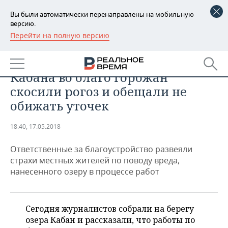
Вы были автоматически перенаправлены на мобильную
версию.
Перейти на полную версию
РЕГИОНЫ
ОБЩЕСТВО
Шумел камыш… На берегах
БАШКОРТОСТАН
НОВОСТИ
Кабана во благо горожан
ТАТАРСТАН
АНАЛИТИКА
скосили рогоз и обещали не
обижать уточек
УДМУРТИЯ
НОВОСТИ АНАЛИТИКИ
ЭКОНОМИКА
18:40, 17.05.2018
ДЕКЛАРАЦИИ О ДОХОДАХ
НОВОСТИ ЭКОНОМИКИ
ПРОМЫШЛЕННОСТЬ
Ответственные за благоустройство развеяли
КОРОЛИ ГОСЗАКАЗА ПФО
ФИНАНСЫ
НОВОСТИ
НЕДВИЖИМОСТЬ
страхи местных жителей по поводу вреда,
ПРОМЫШЛЕННОСТИ
нанесенного озеру в процессе работ
ВУЗЫ ТАТАРСТАНА
БАНКИ
НОВОСТИ НЕДВИЖИМОСТИ
АВТО
АГРОПРОМ
КОМУ ПРИНАДЛЕЖАТ
БЮДЖЕТ
НОВОСТИ АВТО
БИЗНЕС
ТОРГОВЫЕ ЦЕНТРЫ
МАШИНОСТРОЕНИЕ
Сегодня журналистов собрали на берегу
ТАТАРСТАНА
озера Кабан и рассказали, что работы по
ИНВЕСТИЦИИ
НОВОСТИ БИЗНЕСА
ТЕХНОЛОГИИ