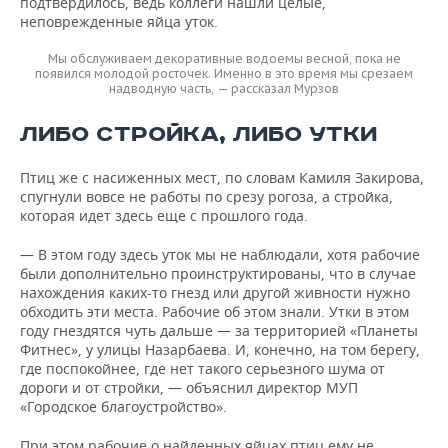
подтвердилось, ведь коллеги нашли целые,
неповрежденные яйца уток.
Мы обслуживаем декоративные водоемы весной, пока не
появился молодой росточек. Именно в это время мы срезаем
надводную часть, — рассказал Мурзов
ЛИБО СТРОЙКА, ЛИБО УТКИ
Птиц же с насиженных мест, по словам Камиля Закирова,
спугнули вовсе не работы по срезу рогоза, а стройка,
которая идет здесь еще с прошлого года.
— В этом году здесь уток мы не наблюдали, хотя рабочие
были дополнительно проинструктированы, что в случае
нахождения каких-то гнезд или другой живности нужно
обходить эти места. Рабочие об этом знали. Утки в этом
году гнездятся чуть дальше — за территорией «Планеты
Фитнес», у улицы Назарбаева. И, конечно, на том берегу,
где поспокойнее, где нет такого серьезного шума от
дороги и от стройки, — объяснил директор МУП
«Городское благоустройство».
При этом рабочие о найденных яйцах птиц ему не