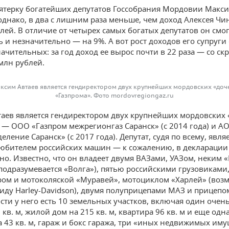
ятерку богатейших депутатов Госсобрания Мордовии Макси
 однако, в два с лишним раза меньше, чем доход Алексея Ч
блей. В отличие от четырех самых богатых депутатов он смо
ь и незначительно — на 9%. А вот рост доходов его супруги
начительных: за год доход ее вырос почти в 22 раза — со с
 млн рублей.
ксим Автаев является гендиректором двух крупнейших мордовских «доч
«Газпрома». Фото mordovregiongaz.ru
аев является гендиректором двух крупнейших мордовских 
 — ООО «Газпром межрегионгаз Саранск» (с 2014 года) и А
еление Саранск» (с 2017 года). Депутат, судя по всему, явля
бителем российских машин — к сожалению, в декларации 
но. Известно, что он владеет двумя ВАЗами, УАЗом, неким 
 подразумевается «Волга»), пятью российскими грузовиками
ом и мотоколяской «Муравей», мотоциклом «Харлей» (воз
виду Harley-Davidson), двумя полуприцепами МАЗ и прицепо
ти у него есть 10 земельных участков, включая один очен
 кв. м, жилой дом на 215 кв. м, квартира 96 кв. м и еще одна
а 43 кв. м, гараж и бокс гаража, три «иных недвижимых иму