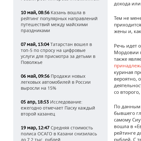
дохода или 
Казань вошла в
10 май, 08:56
Тем не мен
рейтинг популярных направлений
путешествий между майскими
приходится 
праздниками
жены и, ка
Татарстан вошел в
07 май, 13:04
Речь идет 
топ-5 по спросу на цифровые
Мордовии п
услуги для присмотра за детьми в
также явля
Поволжье
принадлеж
куриная пр
Продажи новых
06 май, 09:56
вероятно, о
легковых автомобилей в России
деятельнос
выросли на 15%
со второго
Исследование:
05 апр, 18:53
По данным
ежегодно отмечает Пасху каждый
бывшего гл
второй казанец
самому Сиу
вошла в «Е
Средняя стоимость
19 мар, 12:47
рейтинге д
полиса ОСАГО в Казани снизилась
рублей. С 
до 7,2 тыс. рублей