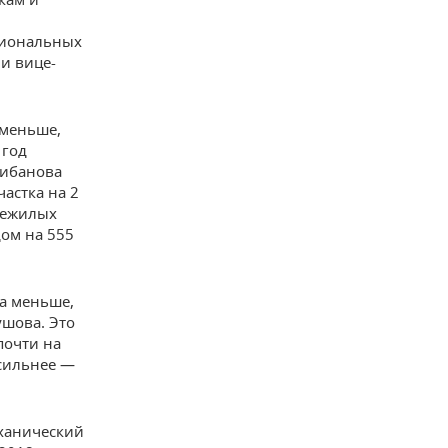
гиональных
и вице-
 меньше,
 год
рибанова
астка на 2
 нежилых
дом на 555
за меньше,
ушова. Это
почти на
 сильнее —
ханический