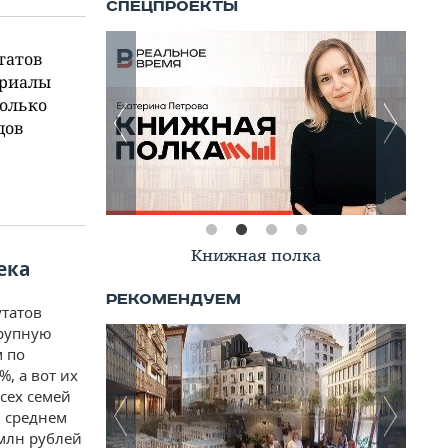
татов
ериалы
колько
дов
Книжная полка
ека
утатов
крупную
м по
, а вот их
сех семей
В среднем
 млн рублей