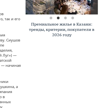
ов
о, так и его
Премиальное жилье в Казани:
тренды, критерии, покупатели в
2026 году
ния
ву. Сиушов
ппе
зделия,
й Луг») —
татской
д — начиная
нники
ушкина, а
мпания
о в
танных
му