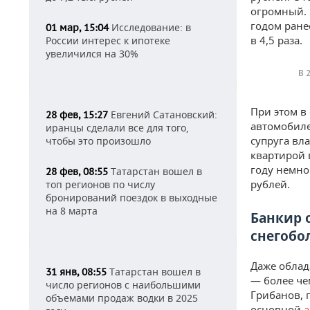
огромный. 
годом ранее
Исследование: в
01 мар, 15:04
в 4,5 раза.
России интерес к ипотеке
увеличился на 30%
В 
При этом в
Евгений Сатановский:
28 фев, 15:27
автомобиле
иранцы сделали все для того,
супруга вла
чтобы это произошло
квартирой в
году немно
Татарстан вошел в
28 фев, 08:55
рублей.
топ регионов по числу
бронирований поездок в выходные
на 8 марта
Банкир 
снегобо
Даже облад
Татарстан вошел в
31 янв, 08:55
— более че
число регионов с наибольшими
Грибанов, 
объемами продаж водки в 2025
основной
а