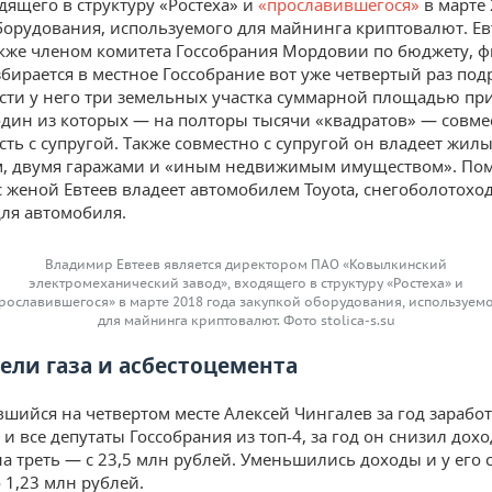
одящего в структуру «Ростеха» и
«прославившегося»
в марте 
борудования, используемого для майнинга криптовалют. Ев
акже членом комитета Госсобрания Мордовии по бюджету, 
збирается в местное Госсобрание вот уже четвертый раз подр
сти у него три земельных участка суммарной площадью пр
, один из которых — на полторы тысячи «квадратов» — совме
сть с супругой. Также совместно с супругой он владеет жи
 м, двумя гаражами и «иным недвижимым имуществом». Пом
с женой Евтеев владеет автомобилем Toyota, снегоболотохо
ля автомобиля.
Владимир Евтеев является директором ПАО «Ковылкинский
электромеханический завод», входящего в структуру «Ростеха» и
рославившегося» в марте 2018 года закупкой оборудования, используем
для майнинга криптовалют. Фото stolica-s.su
ели газа и асбестоцемента
шийся на четвертом месте Алексей Чингалев за год заработ
 и все депутаты Госсобрания из топ-4, за год он снизил дох
а треть — с 23,5 млн рублей. Уменьшились доходы и у его 
 1,23 млн рублей.