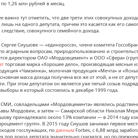
по 1,26 млн рублей в месяц.
ее важно тут отметить, что две трети этих совокупных доход
лишь на одного депутата, причем это касается как его самог
к следствие, совокупного семейного дохода.
о Сергее Сиушове — «единороссе», члене комитета Госсобра
о аграрным вопросам, природопользованию и строительст
ется директором ОАО «Мордовцемент» и ООО «Сфера» (гру
ат
торговая марка «Хорошее дело», производящая мясные и
одукция «Чамзинка», молочная продукция «Мечта» и «Ясны
сновная масса дохода получена все же от этой, а не от депу
ти. При этом депутатом он является уже пятый созыв подря
, выборы в который состоялись в декабре 1999 года.
 СМИ, совладельцами «Мордовцемента» являлись родстве
авы Мордовии, а затем — Самарской области Николая Мерк
шову принадлежало около 13% компании — в 2014 году ко
вроцемент групп». В 2015 году Сиушов занимал первое мест
оходов госслужащих, по
данным
Forbes, с 6,88 млрд зарабо
тех пор доход депутата значительно снизился, но по-прежне