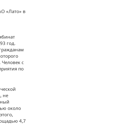
АО «Лато» в
мбинат
93 год.
 гражданам
которого
 Человек с
приятия по
ической
, не
ьный
дью около
этого,
лощадью 4,7