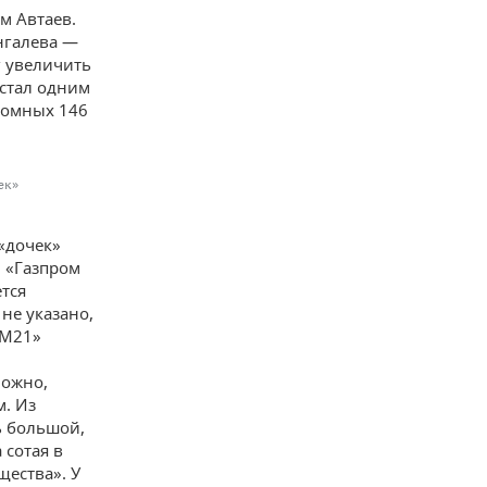
м Автаев.
ингалева —
г увеличить
 стал одним
кромных 146
ек»
«дочек»
О «Газпром
ется
не указано,
«М21»
,
можно,
м. Из
ь большой,
 сотая в
щества». У