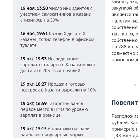
завод», вх
закупкой о
Число инцидентов с
19 ноя, 13:50
участием самокатчиков в Казани
является т
снизилось на 39%
налогам, и
собственно
Каждый десятый
тыс. кв. м
16 ноя, 19:51
казанец топил телефон в офисном
собственно
туалете
на 288 кв.
совместно 
Исследование:
19 окт, 19:53
прицепом д
зарплата столяров в Казани может
достигать 205 тысяч рублей
Продажи готовых
19 окт, 18:27
«п
построек в Казани выросли на 16%
Повелит
Татарстан занял
19 окт, 16:59
первое место в ПФО по уровню
зарплат в рознице
Расположив
рублей. Как
Аналитики назвали
примерно н
19 окт, 15:15
наиболее популярные марки
1,33 млн до