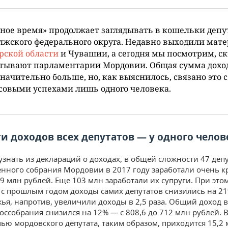
ное время» продолжает заглядывать в кошельки депу
жского федерального округа. Недавно выходили мат
рской области
и Чувашии, а сегодня мы посмотрим, с
атывают парламентарии Мордовии. Общая сумма дохо
значительно больше, но, как выяснилось, связано это с
овыми успехами лишь одного человека.
ти доходов всех депутатов — у одного челов
узнать из деклараций о доходах, в общей сложности 47 деп
енного собрания Мордовии в 2017 году заработали очень 
9 млн рублей. Еще 103 млн заработали их супруги. При это
с прошлым годом доходы самих депутатов снизились на 21%
ья, напротив, увеличили доходы в 2,5 раза. Общий доход в
Госсобрания снизился на 12% — с 808,6 до 712 млн рублей. 
мью мордовского депутата, таким образом, приходится 15,2