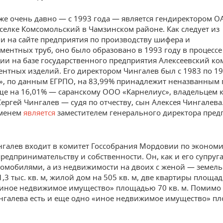
же очень давно — с 1993 года — является гендиректором О
селке Комсомольский в Чамзинском районе. Как следует из
 на сайте предприятия по производству шифера и
ментных труб, оно было образовано в 1993 году в процессе
ии на базе государственного предприятия Алексеевский ко
ентных изделий. Его директором Чингалев был с 1983 по 19
», по данным ЕГРПО, на 83,99% принадлежит неназванным
еще на 16,01% — саранскому ООО «Карнелиус», владельцем 
Сергей Чингалев — судя по отчеству, сын Алексея Чингалева.
именем
является
заместителем генерального директора пред
нгалев входит в комитет Госсобрания Мордовии по эконом
редпринимательству и собственности. Он, как и его супруга
томобилями, а из недвижимости на двоих с женой — земел
1,3 тыс. кв. м, жилой дом на 505 кв. м, две квартиры площа
 «иное недвижимое имущество» площадью 70 кв. м. Помимо 
нгалева есть и еще одно «иное недвижимое имущество» п