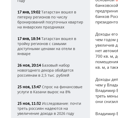
году
банковской
предприним
Татарстан вошел в
17 янв, 19:02
банков Рос
пятерку регионов по числу
президенто
бронирований посуточных квартир
на январских праздниках
Доходы его
Татарстан вошел в
17 янв, 18:34
чем годом р
тройку регионов с самыми
увеличив д
доступными ценами на отели в
нет автомо
январе
700 кв. м, 
помещения.
Базовый набор
26 ноя, 20:14
кв. м, а та
новогоднего декора обойдется
россиянам в 2,5 тыс. рублей
Доходы деп
чем у Влад
Спрос на финансовые
25 ноя, 13:47
Владимир Е
услуги в Казани вырос на 8%
треть мень
они снизили
Исследование: почти
25 ноя, 11:32
треть россиян надеются на
увеличение дохода в 2026 году
Владимир Е