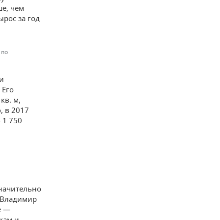
ше, чем
ырос за год
 по
и
 Его
кв. м,
, в 2017
 1 750
значительно
— Владимир
е —
кам и