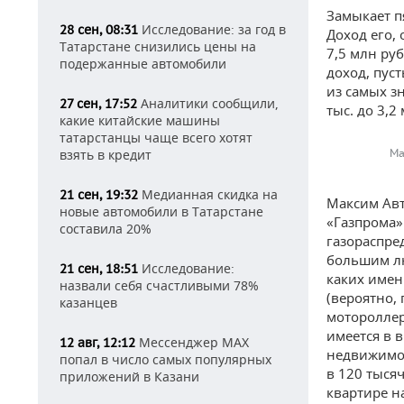
Замыкает п
Исследование: за год в
28 сен, 08:31
Доход его,
Татарстане снизились цены на
7,5 млн ру
подержанные автомобили
доход, пуст
из самых з
Аналитики сообщили,
27 сен, 17:52
тыс. до 3,2
какие китайские машины
татарстанцы чаще всего хотят
взять в кредит
Ма
Медианная скидка на
21 сен, 19:32
Максим Авт
новые автомобили в Татарстане
«Газпрома»
составила 20%
газораспред
большим лю
Исследование:
21 сен, 18:51
каких имен
назвали себя счастливыми 78%
(вероятно,
казанцев
мотороллер
имеется в 
Мессенджер MAX
12 авг, 12:12
недвижимос
попал в число самых популярных
в 120 тысяч
приложений в Казани
квартире н