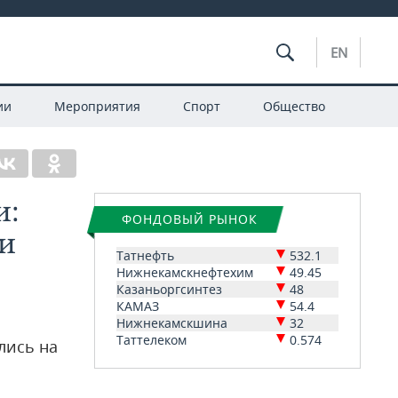
EN
ии
Мероприятия
Спорт
Общество
и:
ФОНДОВЫЙ РЫНОК
 и
Татнефть
532.1
Нижнекамскнефтехим
49.45
Казаньоргсинтез
48
КАМАЗ
54.4
Нижнекамскшина
32
Таттелеком
0.574
лись на