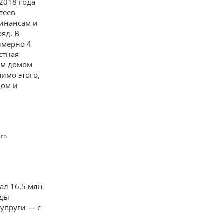
2018 года
теев
финансам и
яд. В
имерно 4
стная
лым домом
имо этого,
дом и
ого
ал 16,5 млн
оды
супруги — с