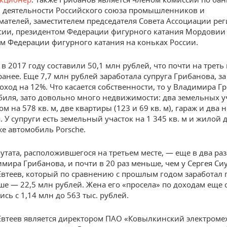
 деятельности Российского союза промышленников и
ателей, заместителем председателя Совета Ассоциации ре
сии, президентом Федерации фигурного катания Мордовии 
м Федерации фигурного катания на коньках России.
 в 2017 году составили 50,1 млн рублей, что почти на треть
анее. Еще 7,7 млн рублей заработала супруга Грибанова, за
оход на 12%. Что касается собственности, то у Владимира Г
биля, зато довольно много недвижимости: два земельных уч
дом на 578 кв. м, две квартиры (123 и 69 кв. м), гараж и два
 У супруги есть земельный участок на 1 345 кв. м и жилой 
кже автомобиль Porsche.
утата, расположившегося на третьем месте, — еще в два ра
имира Грибанова, и почти в 20 раз меньше, чем у Сергея Си
втеев, который по сравнению с прошлым годом заработал 
ше — 22,5 млн рублей. Жена его «просела» по доходам еще
сь с 1,14 млн до 563 тыс. рублей.
втеев является директором ПАО «Ковылкинский электроме