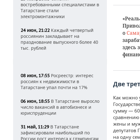
востребованными специалистами в
Татарстане стали
электромонтажники
«Реаль
Привол
Каждый четвертый
24 июн, 21:22
о
Сама
россиянин закладывает на
зараб
празднование выпускного более 40
здесь 
тыс. рублей
финанс
Росреестр: интерес
08 июн, 17:55
россиян к недвижимости в
Две тре
Татарстане упал почти на 17%
Как можно 
В Татарстане выросло
06 июн, 18:55
Государств
число вакансий в автобизнесе и
сумму — 60
юриспруденции
сравнению 
жены и муж
В Татарстане
31 май, 11:29
депутатов 
зафиксировали наибольший по
на одну се
России рост интереса к глэмпингам