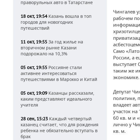
праворульных авто в Татарстане
Чингалев у
Казань вошла в топ
18 окт, 19:54
рабочем по
городов для новогодних
информации
путешествий
хризотилце
приватизац
За год жилье на
11 окт, 19:55
асбестоцем
вторичном рынке Казани
Само «Лато
подорожало на 10,3%
России, а 
выступает 
Россияне стали
05 окт, 19:55
таким же 
активнее интересоваться
экономике.
путешествиями в Марокко и Китай
Депутат Чи
Казанцы рассказали,
05 окт, 19:09
политике, п
каким представляют идеального
владеет ав
учителя
участок на 
60 кв. м и
Каждый четвертый
28 сен, 15:23
лично у Чи
казанец считает, что для рождения
ребенка не обязательно вступать в
кв. м.
брак