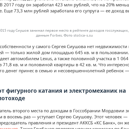
В 2017 году он заработал 423 млн рублей, что на 20% мень
. Еще 73,3 млн рублей заработала его супруга — ее доход в
2015 году Сиушов занимал первое место в рейтинге доходов госслужащих,
данным Forbes. Фото stolica-s.su
 собственности у самого Сергея Сиушова нет недвижимости 
й — только жилой дом площадью 645 кв. м в пользовании.
деет автомобилем Lexus, а также половиной участка в 1 064 
 71,8 кв. м и половиной квартиры в 42 кв. м. Что интересно
го денег принес в семью и несовершеннолетний ребенок —
от фигурного катания и электромеханик на
лотоходе
атель второго места по доходам в Госсобрании Мордовии 
м в восемь раз — уступает Сергею Сиушову. Этот человек 
председатель правления и президент АККСБ «КС Банк», он ж
кционер
. Также Грибанов является членом комиссии по бан