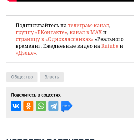
ВОДНЫЕ ВИДЫ СПОРТА
ОБРАЗОВАНИЕ
ХОККЕЙ С МЯЧОМ
ПРОИСШЕСТВИЯ
Подписывайтесь на
телеграм-канал
,
группу «ВКонтакте»
,
канал в MAX
и
страницу в «Одноклассниках»
«Реального
времени». Ежедневные видео на
Rutube
и
«Дзене»
.
Общество
Власть
Поделитесь в соцсетях