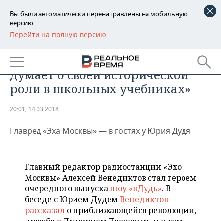
Вы были автоматически перенаправлены на мобильную
версию.
Перейти на полную версию
РЕГИОНЫ
ОБЩЕСТВО
Алексей Венедиктов: «Путин
БАШКОРТОСТАН
НОВОСТИ
думает о своей исторической
ТАТАРСТАН
АНАЛИТИКА
роли в школьных учебниках»
УДМУРТИЯ
НОВОСТИ АНАЛИТИКИ
ЭКОНОМИКА
20:01, 14.03.2018
ДЕКЛАРАЦИИ О ДОХОДАХ
НОВОСТИ ЭКОНОМИКИ
ПРОМЫШЛЕННОСТЬ
Главред «Эха Москвы» — в гостях у Юрия Дудя
КОРОЛИ ГОСЗАКАЗА ПФО
ФИНАНСЫ
НОВОСТИ
НЕДВИЖИМОСТЬ
ПРОМЫШЛЕННОСТИ
Главный редактор радиостанции «Эхо
ВУЗЫ ТАТАРСТАНА
БАНКИ
НОВОСТИ НЕДВИЖИМОСТИ
АВТО
Москвы» Алексей Венедиктов стал героем
АГРОПРОМ
очередного выпуска
шоу «вДудь»
. В
КОМУ ПРИНАДЛЕЖАТ
БЮДЖЕТ
НОВОСТИ АВТО
БИЗНЕС
беседе с Юрием Дудем
Венедиктов
ТОРГОВЫЕ ЦЕНТРЫ
МАШИНОСТРОЕНИЕ
ТАТАРСТАНА
рассказал
о приближающейся революции,
ИНВЕСТИЦИИ
НОВОСТИ БИЗНЕСА
ТЕХНОЛОГИИ