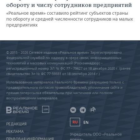
обороту и числу сотрудников предприятий
«Реальное время» составило рейтинг субъектов страны
по обороту и средней численности сотрудников на малых
предприятиях
© 2015 - 2026 Сетевое издание «Реальное время» Зарегистрировано
Федеральной службой по надзору в сфере связи, информационных
технологий и массовых коммуникаций (Роскомнадзор) –
регистрационный номер ЭЛ № ФС 77 - 79627 от 18 декабря 2020 г. (ранее
свидетельство Эл № ФС 77-59331 от 18 сентября 2014 г.)
Использование материалов Реального Времени разрешено только с
предварительного согласия правообладателей, упоминание сайта и
прямая гиперссылка обязательны при частичном или полном
воспроизведении материалов.
18+
RU
EN
РЕДАКЦИЯ
РЕКЛАМА
Учредитель ООО «Реальное
ПРАВОВАЯ ИНФОРМАЦИЯ
время»