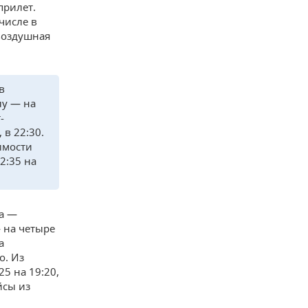
прилет.
числе в
 воздушная
в
лу — на
-
 в 22:30.
имости
2:35 на
га —
— на четыре
а
о. Из
25 на 19:20,
йсы из