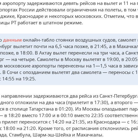
м аэропорту задерживаются девять рейсов на вылет и 11 на 
ропортах России действовали ограничения на полеты, в том 
нджике, Краснодаре и некоторых московских. Отметим, что
лицы РТ работает в штатном режиме.
но
данным
онлайн-табло стоянки воздушных судов, самолет 
бург вылетит почти на 6,5 часа позже, в 21:45, а в Махачка
 позже, в 18:00. В Актау вылет перенесли на три часа, а Санкт
г — на четыре. Самолеты в Москву вылетят в 19:00, в 20:05,
в московские аэропорты перенесены на 1—1,5 часа в завис
а. В Сочи с опозданием вылетят два самолета — переносы с 1
с 14:55 на 19:25.
 направлении задерживаются два рейса из Санкт-Петербур
дного отложили на два часа (прилетит в 17:30), а второго 
ся в столице Татарстана в 01:20). Из Москвы опаздывает пар
 в 18:20 вместо 17:00 и в 00:10 вместо 22:35 соответственн
прилет переносится с 14:20 на 21:35, из Краснодара — с 16:
с 18:00 на 21:20. Кроме того, от расписания отклонились ре
да, Стамбула, Шарм-эш-Шейха и Махачкалы.