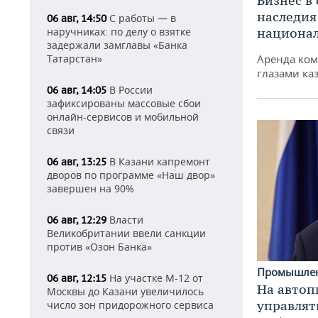
Бизнес в
наследия
С работы — в
06 авг, 14:50
национа
наручниках: по делу о взятке
задержали замглавы «Банка
Аренда ко
Татарстан»
глазами ка
В России
06 авг, 14:05
зафиксированы массовые сбои
онлайн-сервисов и мобильной
связи
В Казани капремонт
06 авг, 13:25
дворов по программе «Наш двор»
завершен на 90%
Власти
06 авг, 12:29
Великобритании ввели санкции
против «Озон Банка»
Промышле
На участке М-12 от
06 авг, 12:15
На автоп
Москвы до Казани увеличилось
управлят
число зон придорожного сервиса