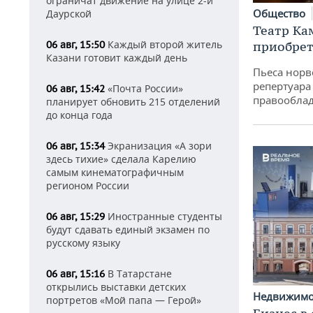
ограничат движение на улице 2-й
Общество
Даурской
Театр Ка
Каждый второй житель
приобрет
06 авг, 15:50
Казани готовит каждый день
Пьеса норв
репертуара
«Почта России»
06 авг, 15:42
правообла
планирует обновить 215 отделений
до конца года
Экранизация «А зори
06 авг, 15:34
здесь тихие» сделала Карелию
самым кинематографичным
регионом России
Иностранные студенты
06 авг, 15:29
будут сдавать единый экзамен по
русскому языку
В Татарстане
06 авг, 15:16
открылись выставки детских
Недвижим
портретов «Мой папа — Герой»