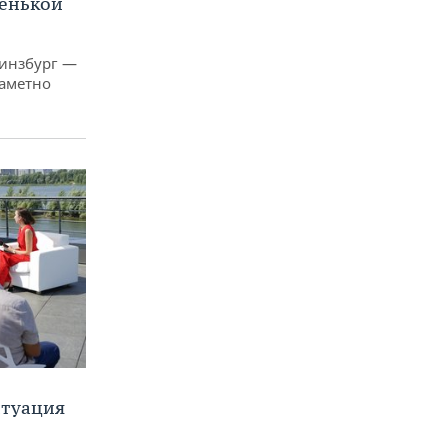
ленькой
Гинзбург —
заметно
итуация