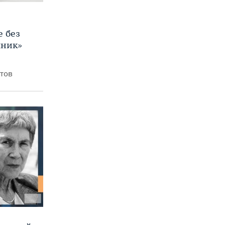
е без
яник»
итов