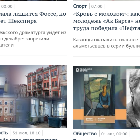
Спорт
00:00
07:00
мала лишится Фоссе, но
«Кровь с молоком»: как
ет Шекспира
молодежь «Ак Барса» н
труда победила «Нефт
ежского драматурга уйдет из
 в декабре: запретили
Казанцы оказались сильнее
датели
альметьевцев в серии булл
ость
31 июл, 18:10
Общество
01 авг, 00:00