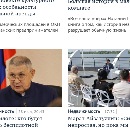
 объекте культурного
Большая история в ма
: особенности
комнате
льной аренды
«Все наши вчера» Наталии 
ммерческих площадей в ОКН
книга о том, как история не
занских предпринимателей
разрушает обычную жизнь
нность
Недвижимость
28 июл, 20:45
17:32
илоте: кто будет
Марат Айзатуллин: «С
ь беспилотной
непростая, но пока мы