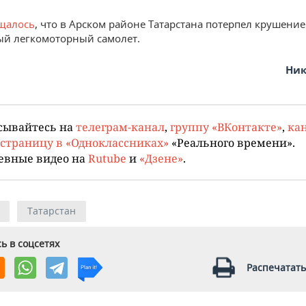
щалось
, что в Арском районе Татарстана потерпел крушение
й легкомоторный самолет.
Ник
сывайтесь на
телеграм-канал
,
группу «ВКонтакте»
,
кан
страницу в «Одноклассниках»
«Реального времени».
евные видео на
Rutube
и
«Дзене»
.
Татарстан
ь в соцсетях
Распечатать