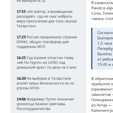
на выборах в ГД
В казанско
Ранее в аэ
«Не взятка, а возмещение
17:55
Сочи, Геле
расходов!»: суд не смог избрать
гавань сто
меру пресечения для топа «Банка
Татарстан»
Соглас
Россия предложила странам
17:23
Екатерин
БРИКС общую платформу для
1,5 часа
поддержки МСП
Петербур
Вылеты 
Суд Казани отпустил главу
16:25
от рейс
«Ай Пи Групп» из СИЗО под
15:45 и 
домашний арест по делу на 5 млн
В обратном
На выборах в Татарстане
16:20
усилят меры безопасности из-за
прибытие о
угрозы БПЛА
(приземлит
самолетов —
Владимир Путин назначил
14:06
Геленджика 
уроженца Казани замглавы
из Актау — 
Россотрудничества
Калинингра