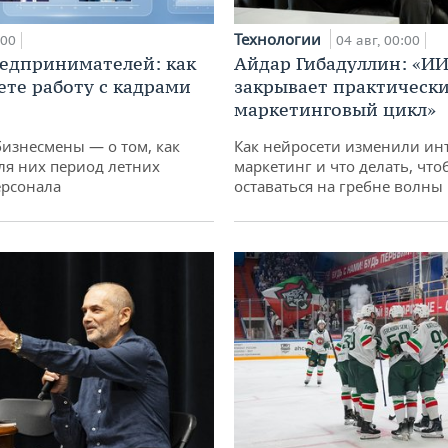
Технологии
:00
04 авг, 00:00
едпринимателей: как
Айдар Гибадуллин: «ИИ
ете работу с кадрами
закрывает практически
маркетинговый цикл»
бизнесмены — о том, как
Как нейросети изменили ин
ля них период летних
маркетинг и что делать, что
ерсонала
оставаться на гребне волны