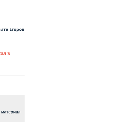
ита Егоров
ал в
 материал