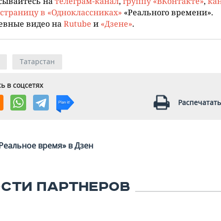
сывайтесь на
телеграм-канал
,
группу «ВКонтакте»
,
кан
страницу в «Одноклассниках»
«Реального времени».
евные видео на
Rutube
и
«Дзене»
.
Татарстан
ь в соцсетях
Распечатать
Реальное время» в Дзен
СТИ ПАРТНЕРОВ