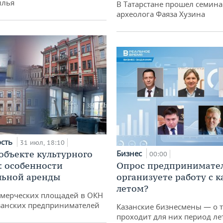
илья
В Татарстане прошел семина
археолога Фаяза Хузина
ость
31 июл, 18:10
 объекте культурного
Бизнес
00:00
: особенности
Опрос предпринимател
льной аренды
организуете работу с 
летом?
ммерческих площадей в ОКН
занских предпринимателей
Казанские бизнесмены — о т
проходит для них период ле