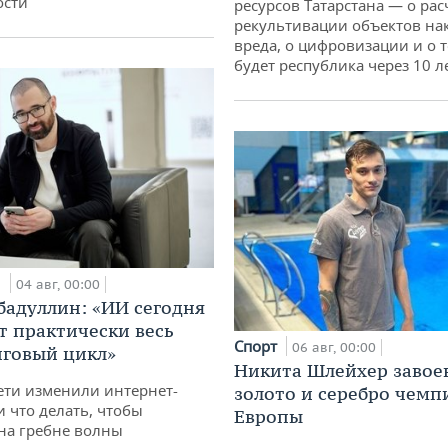
ости
ресурсов Татарстана — о рас
рекультивации объектов на
вреда, о цифровизации и о т
будет республика через 10 л
и
04 авг, 00:00
бадуллин: «ИИ сегодня
т практически весь
Спорт
06 авг, 00:00
говый цикл»
Никита Шлейхер завое
ети изменили интернет-
золото и серебро чемп
и что делать, чтобы
Европы
 на гребне волны