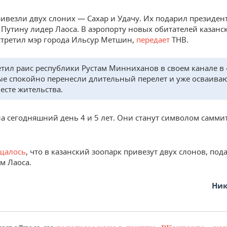
ривезли двух слоних — Сахар и Удачу. Их подарил президен
Путину лидер Лаоса. В аэропорту новых обитателей казанс
стретил мэр города Ильсур Метшин,
передает
ТНВ.
етил раис республики Рустам Минниханов в своем канале в 
е спокойно перенесли длительный перелет и уже осваиваю
есте жительства.
а сегодняшний день 4 и 5 лет. Они станут символом самми
щалось
, что в казанский зоопарк привезут двух слонов, по
м Лаоса.
Ник