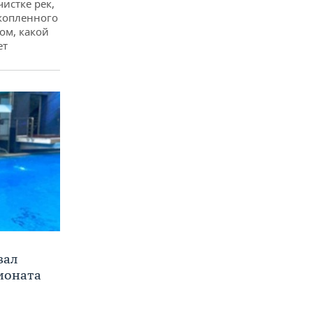
чистке рек,
копленного
ом, какой
ет
вал
ионата