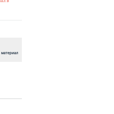
ал в
 материал