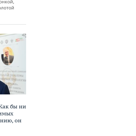
онкой,
олотой
Как бы ни
нимых
ению, он