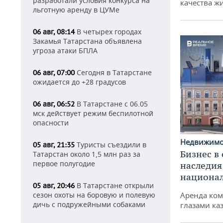
разработали условия конкурса на
качества ж
льготную аренду в ЦУМе
В четырех городах
06 авг, 08:14
Закамья Татарстана объявлена
угроза атаки БПЛА
Сегодня в Татарстане
06 авг, 07:00
ожидается до +28 градусов
В Татарстане с 06.05
06 авг, 06:52
мск действует режим беспилотной
опасности
Недвижим
Туристы съездили в
05 авг, 21:35
Бизнес в
Татарстан около 1,5 млн раз за
первое полугодие
наследия
национа
В Татарстане открыли
05 авг, 20:46
сезон охоты на боровую и полевую
Аренда ко
дичь с подружейными собаками
глазами ка