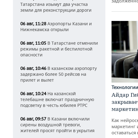
задолженн
Татарстана изымут два участка
земли для реконструкции дороги
Аэропорты Казани и
06 авг, 11:28
Нижнекамска открыли
В Татарстане отменили
06 авг, 11:05
режимы ракетной и беспилотной
опасности
В казанском аэропорту
06 авг, 10:46
задержано более 50 рейсов на
прилет и вылет
Технологи
На казанской
06 авг, 10:24
Айдар Ги
телебашне включат праздничную
закрывае
подсветку в честь юбилея РТРС
маркетин
В Казани включили
06 авг, 09:57
Как нейрос
сирены воздушной тревоги,
маркетинг 
жителей просят пройти в укрытия
оставаться