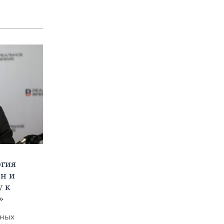
ргия
ан и
у к
»
дных