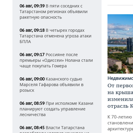
В пяти соседних с
06 авг, 09:39
Татарстаном регионах объявили
ракетную опасность
В четырех городах
06 авг, 09:18
Татарстана отменена угроза атаки
БПЛА
Россияне после
06 авг, 09:17
премьеры «Одиссеи» Нолана стали
чаще покупать Гомера
Недвижим
Казанского судью
06 авг, 09:00
Марселя Гафарова объявили в
От перво
розыск
на крышах
изменила
При исполкоме Казани
06 авг, 08:59
отрасль 
планируют создать управление
лесничества
К 70-летию
становлени
Власти Татарстана
06 авг, 08:45
архитектур