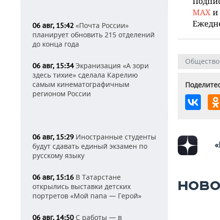
Подпи
MAX
и
Ежедн
«Почта России»
06 авг, 15:42
планирует обновить 215 отделений
до конца года
Общество
Экранизация «А зори
06 авг, 15:34
здесь тихие» сделала Карелию
самым кинематографичным
Поделитес
регионом России
Иностранные студенты
06 авг, 15:29
«
будут сдавать единый экзамен по
русскому языку
В Татарстане
06 авг, 15:16
НОВО
открылись выставки детских
портретов «Мой папа — Герой»
С работы — в
06 авг, 14:50