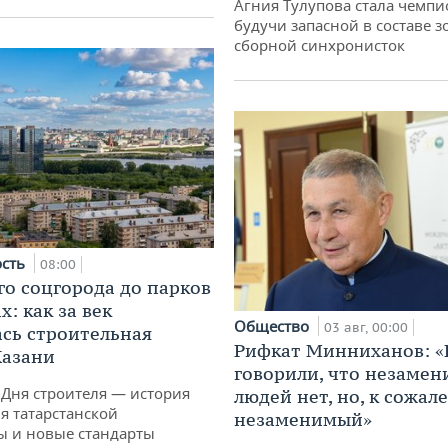
Агния Тулупова стала чемпи
будучи запасной в составе з
сборной синхронисток
ость
08:00
го соцгорода до парков
: как за век
Общество
03 авг, 00:00
сь строительная
Рифкат Минниханов: «
Казани
говорили, что незаме
 Дня строителя — история
людей нет, но, к сожал
я татарстанской
незаменимый»
ы и новые стандарты