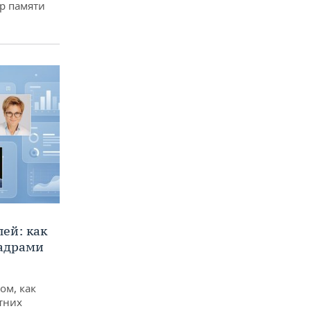
р памяти
ей: как
кадрами
ом, как
тних