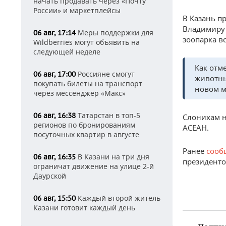
начать продавать через «Почту
России» и маркетплейсы
В Казань п
Владимиру 
Меры поддержки для
06 авг, 17:14
зоопарка в
Wildberries могут объявить на
следующей неделе
Как отм
Россияне смогут
06 авг, 17:00
животны
покупать билеты на транспорт
новом м
через мессенджер «Макс»
Татарстан в топ-5
06 авг, 16:38
Слонихам н
регионов по бронированиям
АСЕАН.
посуточных квартир в августе
Ранее
сооб
В Казани на три дня
06 авг, 16:35
президенто
ограничат движение на улице 2-й
Даурской
Каждый второй житель
06 авг, 15:50
Казани готовит каждый день