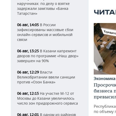
наручниках: по делу о взятке
задержали замглавы «Банка
ЧИТА
Татарстан»
В России
06 авг, 14:05
зафиксированы массовые сбои
онлайн-сервисов и мобильной
связи
В Казани капремонт
06 авг, 13:25
дворов по программе «Наш двор»
завершен на 90%
Власти
06 авг, 12:29
Великобритании ввели санкции
Экономик
против «Озон Банка»
Просрочк
бизнеса 
На участке М-12 от
06 авг, 12:15
превысил
Москвы до Казани увеличилось
число зон придорожного сервиса
Республика 
по объему 
В одном из районов
06 авг, 12:01