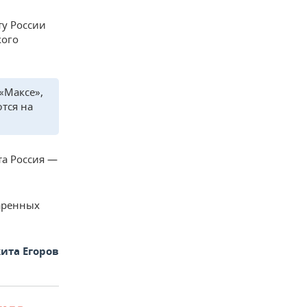
ту России
кого
«Максе»,
тся на
та Россия —
даренных
ита Егоров