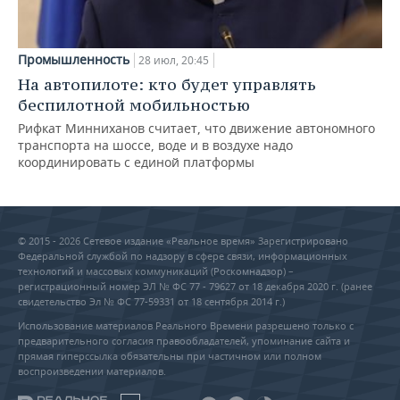
Промышленность
28 июл, 20:45
На автопилоте: кто будет управлять
беспилотной мобильностью
Рифкат Минниханов считает, что движение автономного
транспорта на шоссе, воде и в воздухе надо
координировать с единой платформы
© 2015 - 2026 Сетевое издание «Реальное время» Зарегистрировано
Федеральной службой по надзору в сфере связи, информационных
технологий и массовых коммуникаций (Роскомнадзор) –
регистрационный номер ЭЛ № ФС 77 - 79627 от 18 декабря 2020 г. (ранее
свидетельство Эл № ФС 77-59331 от 18 сентября 2014 г.)
Использование материалов Реального Времени разрешено только с
предварительного согласия правообладателей, упоминание сайта и
прямая гиперссылка обязательны при частичном или полном
воспроизведении материалов.