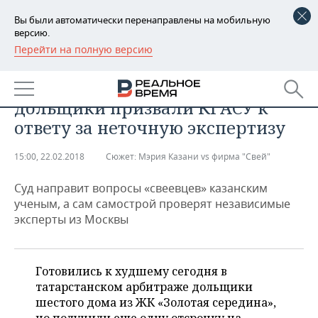
Вы были автоматически перенаправлены на мобильную
версию.
Перейти на полную версию
РЕГИОНЫ
НЕДВИЖИМОСТЬ
Этажи «Золотой середины»:
БАШКОРТОСТАН
НОВОСТИ
дольщики призвали КГАСУ к
ТАТАРСТАН
АНАЛИТИКА
ответу за неточную экспертизу
УДМУРТИЯ
НОВОСТИ АНАЛИТИКИ
ЭКОНОМИКА
15:00, 22.02.2018
Сюжет:
Мэрия Казани vs фирма "Свей"
ДЕКЛАРАЦИИ О ДОХОДАХ
НОВОСТИ ЭКОНОМИКИ
ПРОМЫШЛЕННОСТЬ
Суд направит вопросы «свеевцев» казанским
ученым, а сам самострой проверят независимые
КОРОЛИ ГОСЗАКАЗА ПФО
ФИНАНСЫ
НОВОСТИ
НЕДВИЖИМОСТЬ
эксперты из Москвы
ПРОМЫШЛЕННОСТИ
ВУЗЫ ТАТАРСТАНА
БАНКИ
НОВОСТИ НЕДВИЖИМОСТИ
АВТО
АГРОПРОМ
Готовились к худшему сегодня в
КОМУ ПРИНАДЛЕЖАТ
БЮДЖЕТ
НОВОСТИ АВТО
БИЗНЕС
татарстанском арбитраже дольщики
ТОРГОВЫЕ ЦЕНТРЫ
МАШИНОСТРОЕНИЕ
ТАТАРСТАНА
шестого дома из ЖК «Золотая середина»,
ИНВЕСТИЦИИ
НОВОСТИ БИЗНЕСА
ТЕХНОЛОГИИ