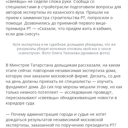
ВОДНЫЕ ВИДЫ СПОРТА
ОБРАЗОВАНИЕ
«свеевцы» не сидели сложа руки. Сообща со
специалистами в стройотрасли подготовили вопросы для
авторов экспертизы из казанского вуза. Пришли на
ХОККЕЙ С МЯЧОМ
ПРОИСШЕСТВИЯ
прием к замминистра строительства РТ, попросили о
помощи. Дозвонились до приемной первого вице-
премьера РТ — «Сказали, что придем жить в кабмин,
если дом снесут».
Хотя экспертиза и не судебная, дольщики убеждены, что ее
результаты убедят исполком отозвать свой иск о сносе
«самостроя». Фото Олега Тихонова (архивное фото)
В Минстрое Татарстана дольщикам рассказали, на каком
этапе сейчас повторная независимая экспертиза дома,
которую они заказали московской фирме. Дескать, со дня
на день должны приехать ее специалисты — изучить
фундамент дома. До сих пор морозы мешали этому, но как
только немного потеплеет — исследование проведут,
пересказывают «свеевцы» обнадеживающие новости в
коридоре суда.
— Почему администрация города и судья не хотят
дождаться результатов независимой московской
экспертизы, заказанной по поручению президента РТ?