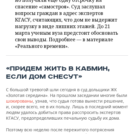
но получили еще одну отсрочку на
НЕФТЕХИМИЯ
спасение «самостроя». Суд заслушал
РОЗНИЧНАЯ ТОРГОВЛЯ
НОВОСТИ ТЕХНОЛОГИЙ
МЕРОПРИЯТИЯ
вопросы граждан в адрес экспертов
НЕФТЬ
КГАСУ, считающих, что дом не выдержит
ТРАНСПОРТ
IT
НОВОСТИ МЕРОПРИЯТИЙ
СПОРТ
нагрузку в виде лишних этажей. До 21
ОПК
марта ученым вуза предстоит обосновать
УСЛУГИ
МЕДИА
ВЫЕЗДНАЯ РЕДАКЦИЯ
НОВОСТИ СПОРТА
ОБЩЕСТВО
свои выводы. Подробнее — в материале
ЭНЕРГЕТИКА
«Реального времени».
ТЕЛЕКОММУНИКАЦИИ
БИЗНЕС-БРАНЧИ
ФУТБОЛ
НОВОСТИ ОБЩЕСТВА
ФОТОГАЛЕРЕЯ
ONLINE-КОНФЕРЕНЦИИ
ХОККЕЙ
ВЛАСТЬ
СЮЖЕТЫ
«ПРИДЕМ ЖИТЬ В КАБМИН,
ЕСЛИ ДОМ СНЕСУТ»
ОТКРЫТАЯ ЛЕКЦИЯ
БАСКЕТБОЛ
ИНФРАСТРУКТУРА
СПРАВОЧНИК
С большой тревогой шли сегодня в суд дольщики ЖК
ВОЛЕЙБОЛ
ИСТОРИЯ
СПИСОК ПЕРСОН
ПОЛНАЯ ВЕРСИЯ
«Золотая середина». На прошлом заседании многие были
шокированы
, узнав, что судья готова вынести решение,
и, скорее всего, не в их пользу. Лишь в последний момент
КИБЕРСПОРТ
КУЛЬТУРА
СПИСОК КОМПАНИЙ
людям удалось добиться права расспросить экспертов
КГАСУ, предопределивших печальную судьбу их дома.
ФИГУРНОЕ КАТАНИЕ
МЕДИЦИНА
Поэтому всю неделю после пережитого потрясения