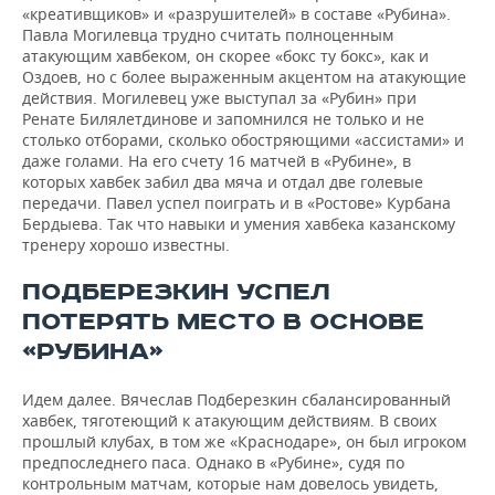
«креативщиков» и «разрушителей» в составе «Рубина».
Павла Могилевца трудно считать полноценным
атакующим хавбеком, он скорее «бокс ту бокс», как и
Оздоев, но с более выраженным акцентом на атакующие
действия. Могилевец уже выступал за «Рубин» при
Ренате Билялетдинове и запомнился не только и не
столько отборами, сколько обостряющими «ассистами» и
даже голами. На его счету 16 матчей в «Рубине», в
которых хавбек забил два мяча и отдал две голевые
передачи. Павел успел поиграть и в «Ростове» Курбана
Бердыева. Так что навыки и умения хавбека казанскому
тренеру хорошо известны.
ПОДБЕРЕЗКИН УСПЕЛ
ПОТЕРЯТЬ МЕСТО В ОСНОВЕ
«РУБИНА»
Идем далее. Вячеслав Подберезкин сбалансированный
хавбек, тяготеющий к атакующим действиям. В своих
прошлый клубах, в том же «Краснодаре», он был игроком
предпоследнего паса. Однако в «Рубине», судя по
контрольным матчам, которые нам довелось увидеть,