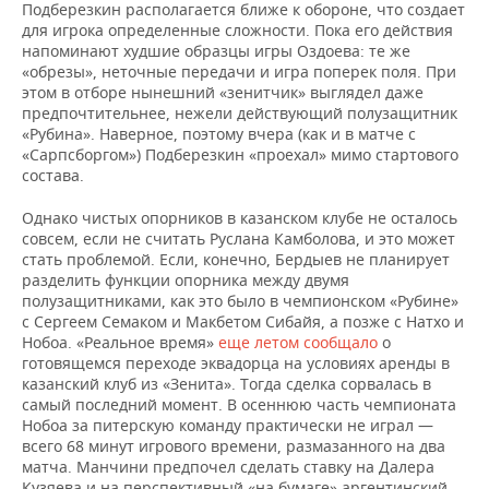
Подберезкин располагается ближе к обороне, что создает
для игрока определенные сложности. Пока его действия
напоминают худшие образцы игры Оздоева: те же
«обрезы», неточные передачи и игра поперек поля. При
этом в отборе нынешний «зенитчик» выглядел даже
предпочтительнее, нежели действующий полузащитник
«Рубина». Наверное, поэтому вчера (как и в матче с
«Сарпсборгом») Подберезкин «проехал» мимо стартового
состава.
Однако чистых опорников в казанском клубе не осталось
совсем, если не считать Руслана Камболова, и это может
стать проблемой. Если, конечно, Бердыев не планирует
разделить функции опорника между двумя
полузащитниками, как это было в чемпионском «Рубине»
с Сергеем Семаком и Макбетом Сибайя, а позже с Натхо и
Нобоа. «Реальное время»
еще летом сообщало
о
готовящемся переходе эквадорца на условиях аренды в
казанский клуб из «Зенита». Тогда сделка сорвалась в
самый последний момент. В осеннюю часть чемпионата
Нобоа за питерскую команду практически не играл —
всего 68 минут игрового времени, размазанного на два
матча. Манчини предпочел сделать ставку на Далера
Кузяева и на перспективный «на бумаге» аргентинский