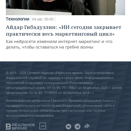
Технологии
04 авг, 00:00
Айдар Гибадуллин: «ИИ сегодня закрывает
практически весь маркетинговый цикл»
Как нейросети изменили интернет-маркетинг и что
делать, чтобы оставаться на гребне волны
© 2015 - 2026 Сетевое издание «Реальное время» Зарегистрировано
Федеральной службой по надзору в сфере связи, информационных
технологий и массовых коммуникаций (Роскомнадзор) –
регистрационный номер ЭЛ № ФС 77 - 79627 от 18 декабря 2020 г. (ранее
свидетельство Эл № ФС 77-59331 от 18 сентября 2014 г.)
Использование материалов Реального Времени разрешено только с
предварительного согласия правообладателей, упоминание сайта и
прямая гиперссылка обязательны при частичном или полном
воспроизведении материалов.
18+