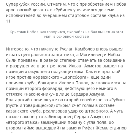
Суперкубок России. Отметим, что с приобретением Нобоа
«ростовский десант» в «Рубине» увеличился до семи
исполнителей во вчерашнем стартовом составе клуба из
11
Кристиан Нобоа, как говорится, с корабля на бал вышел на этот
матч в основном составе
Интересно, что накануне Руслан Камболов вновь вышел
играть центрального защитника, а Могилевец и Нобоа
были призваны в равной степени отвечать за созидание
и разрушение в центре поля. Ильзат Ахметов вышел на
позиции атакующего полузащитника. Как и в прошлой
игре против норвежского «Сарпсборга», еще один
новичок клуба, болгарин Ивелин Попов, расположился на
позиции второго форварда, действующего немного в
оттяжке «наконечнику» в лице Сердара Азмуна.
Болгарский новичок уже во второй своей игре за «Рубин»
(пусть и товарищеской) открыл счет голам в составе
казанского клуба, реализовав удар со штрафного. А чуть
позже наконец-то забил иранец Сердар Азмун, со
«второго этажа» замкнувший подачу с угла поля. Во
втором тайме вышедший на замену Рифат Жемалетдинов