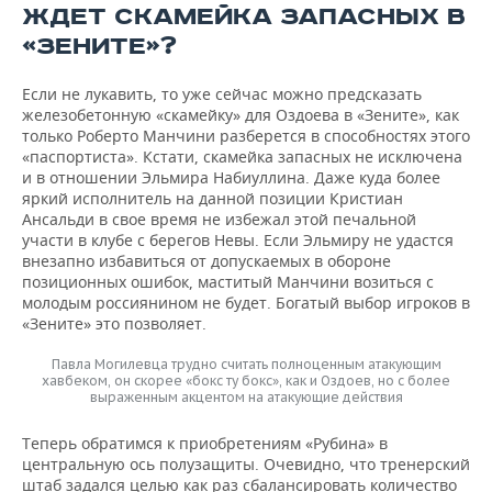
ЖДЕТ СКАМЕЙКА ЗАПАСНЫХ В
«ЗЕНИТЕ»?
Если не лукавить, то уже сейчас можно предсказать
железобетонную «скамейку» для Оздоева в «Зените», как
только Роберто Манчини разберется в способностях этого
«паспортиста». Кстати, скамейка запасных не исключена
и в отношении Эльмира Набиуллина. Даже куда более
яркий исполнитель на данной позиции Кристиан
Ансальди в свое время не избежал этой печальной
участи в клубе с берегов Невы. Если Эльмиру не удастся
внезапно избавиться от допускаемых в обороне
позиционных ошибок, маститый Манчини возиться с
молодым россиянином не будет. Богатый выбор игроков в
«Зените» это позволяет.
Павла Могилевца трудно считать полноценным атакующим
хавбеком, он скорее «бокс ту бокс», как и Оздоев, но с более
выраженным акцентом на атакующие действия
Теперь обратимся к приобретениям «Рубина» в
центральную ось полузащиты. Очевидно, что тренерский
штаб задался целью как раз сбалансировать количество