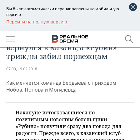
Вы были автоматически перенаправлены на мобильную
версию.
Перейти на полную версию
РЕГИОНЫ
СПОРТ
То пусто, то густо: Нобоа
БАШКОРТОСТАН
НОВОСТИ
вернулся в Казань, а «Рубин»
ТАТАРСТАН
АНАЛИТИКА
трижды забил норвежцам
УДМУРТИЯ
НОВОСТИ АНАЛИТИКИ
ЭКОНОМИКА
07:00, 19.02.2018
ДЕКЛАРАЦИИ О ДОХОДАХ
НОВОСТИ ЭКОНОМИКИ
ПРОМЫШЛЕННОСТЬ
Как меняется команда Бердыева с приходом
Нобоа, Попова и Могилевца
КОРОЛИ ГОСЗАКАЗА ПФО
ФИНАНСЫ
НОВОСТИ
НЕДВИЖИМОСТЬ
ПРОМЫШЛЕННОСТИ
ВУЗЫ ТАТАРСТАНА
БАНКИ
НОВОСТИ НЕДВИЖИМОСТИ
АВТО
Накануне истосковавшиеся по
АГРОПРОМ
позитивным новостям болельщики
КОМУ ПРИНАДЛЕЖАТ
БЮДЖЕТ
НОВОСТИ АВТО
БИЗНЕС
«Рубина» получили сразу два повода для
ТОРГОВЫЕ ЦЕНТРЫ
МАШИНОСТРОЕНИЕ
ТАТАРСТАНА
радости. Прежде всего, в казанский клуб
ИНВЕСТИЦИИ
НОВОСТИ БИЗНЕСА
ТЕХНОЛОГИИ