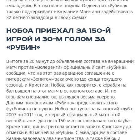
«молодняк». В этом плане покупка Оздоева из «Рубина»
только подчеркивает нежелание Манчини задействовать
32-летнего эквадорца в своих схемах.
НОБОА ПРИЕХАЛ ЗА 150-Й
ИГРОЙ И 30-М ГОЛОМ ЗА
«РУБИН»
В итоге за 20 минут до объявления состава на вчерашний
матч против «Волеренги» официальный сайт «Рубина»
сообщил, что на этот раз арендное соглашение с
питерским «Зенитом» заключено (до конца текущего
сезона), и Кристиан Нобоа, как говорится, с корабля на
бал вышел на этот матч в основном составе. И, по
отзывам специалистов, выглядел весьма уверено.
Давним поклонникам «Рубина» представлять этого
футболиста не нужно. Нобоа выступал за казанский клуб с
2007 по 2011 год, и первый официальный матч этой
весной станет для него 150-м в составе казанского клуба.
Кроме того, лишь три гола остается забить Кристиану до
отметки в 30 мячей за «Рубин». С эквадорцем в составе
Казань завоевала два чемпионства, а также Кубок и