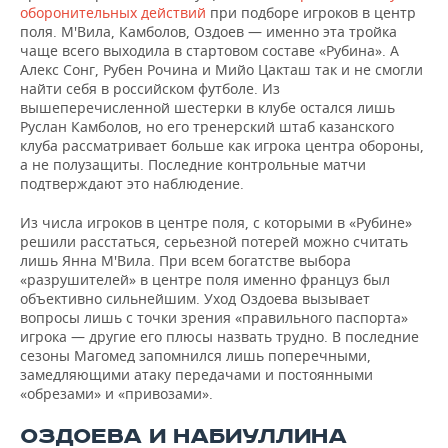
ВОДНЫЕ ВИДЫ СПОРТА
ОБРАЗОВАНИЕ
оборонительных действий
при подборе игроков в центр
поля. М'Вила, Камболов, Оздоев — именно эта тройка
ХОККЕЙ С МЯЧОМ
ПРОИСШЕСТВИЯ
чаще всего выходила в стартовом составе «Рубина». А
Алекс Сонг, Рубен Рочина и Мийо Цакташ так и не смогли
найти себя в российском футболе. Из
вышеперечисленной шестерки в клубе остался лишь
Руслан Камболов, но его тренерский штаб казанского
клуба рассматривает больше как игрока центра обороны,
а не полузащиты. Последние контрольные матчи
подтверждают это наблюдение.
Из числа игроков в центре поля, с которыми в «Рубине»
решили расстаться, серьезной потерей можно считать
лишь Янна М'Вила. При всем богатстве выбора
«разрушителей» в центре поля именно француз был
объективно сильнейшим. Уход Оздоева вызывает
вопросы лишь с точки зрения «правильного паспорта»
игрока — другие его плюсы назвать трудно. В последние
сезоны Магомед запомнился лишь поперечными,
замедляющими атаку передачами и постоянными
«обрезами» и «привозами».
ОЗДОЕВА И НАБИУЛЛИНА