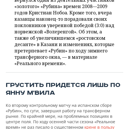
вернулся один из деятельных участников
НЕФТЕХИМИЯ
«золотого» «Рубина» времен 2008—2009
РОЗНИЧНАЯ ТОРГОВЛЯ
НОВОСТИ ТЕХНОЛОГИЙ
МЕРОПРИЯТИЯ
годов Кристиан Нобоа. Кроме того, вчера
НЕФТЬ
казанцы наконец-то порадовали своих
ТРАНСПОРТ
IT
НОВОСТИ МЕРОПРИЯТИЙ
СПОРТ
поклонников уверенной победой (3:0) над
ОПК
норвежской «Волеренгой». Об этом, а
УСЛУГИ
МЕДИА
ВЫЕЗДНАЯ РЕДАКЦИЯ
НОВОСТИ СПОРТА
ОБЩЕСТВО
также об увеличившемся «ростовском
ЭНЕРГЕТИКА
десанте» в Казани и изменениях, которые
ТЕЛЕКОММУНИКАЦИИ
БИЗНЕС-БРАНЧИ
ФУТБОЛ
НОВОСТИ ОБЩЕСТВА
претерпевает «Рубин» по ходу зимнего
ФОТОГАЛЕРЕЯ
трансферного окна, — в материале
«Реального времени».
ONLINE-КОНФЕРЕНЦИИ
ХОККЕЙ
ВЛАСТЬ
СЮЖЕТЫ
ОТКРЫТАЯ ЛЕКЦИЯ
БАСКЕТБОЛ
ИНФРАСТРУКТУРА
СПРАВОЧНИК
ГРУСТИТЬ ПРИДЕТСЯ ЛИШЬ ПО
ВОЛЕЙБОЛ
ИСТОРИЯ
СПИСОК ПЕРСОН
ПОЛНАЯ ВЕРСИЯ
ЯННУ М'ВИЛА
КИБЕРСПОРТ
КУЛЬТУРА
СПИСОК КОМПАНИЙ
Ко второму контрольному матчу на испанском сборе
«Рубин», по сути, завершил работу на трансферном
рынке. По крайней мере, на проблемных позициях в
ФИГУРНОЕ КАТАНИЕ
МЕДИЦИНА
центре поля. По ходу осенней части сезона «Реальное
время» не раз писало о существенном
крене в пользу