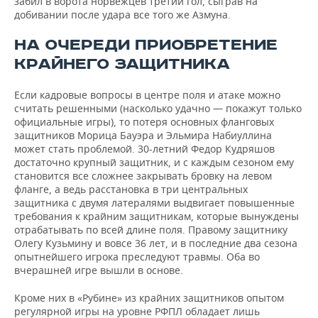
забил в ворота норвежцев третий гол, сыграв на
добивании после удара все того же Азмуна.
НА ОЧЕРЕДИ ПРИОБРЕТЕНИЕ
КРАЙНЕГО ЗАЩИТНИКА
Если кадровые вопросы в центре поля и атаке можно
считать решенными (насколько удачно — покажут только
официальные игры), то потеря основных фланговых
защитников Морица Бауэра и Эльмира Набиуллина
может стать проблемой. 30-летний Федор Кудряшов
достаточно крупный защитник, и с каждым сезоном ему
становится все сложнее закрывать бровку на левом
фланге, а ведь расстановка в три центральных
защитника с двумя латералями выдвигает повышенные
требования к крайним защитникам, которые вынуждены
отрабатывать по всей длине поля. Правому защитнику
Олегу Кузьмину и вовсе 36 лет, и в последние два сезона
опытнейшего игрока преследуют травмы. Оба во
вчерашней игре вышли в основе.
Кроме них в «Рубине» из крайних защитников опытом
регулярной игры на уровне РФПЛ обладает лишь