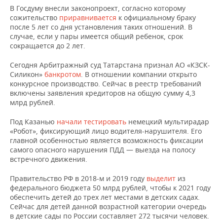
НЕФТЕХИМИЯ
В Госдуму внесли законопроект, согласно которому
сожительство
п
риравнивается
к официальному браку
РОЗНИЧНАЯ ТОРГОВЛЯ
НОВОСТИ ТЕХНОЛОГИЙ
МЕРОПРИЯТИЯ
НЕФТЬ
после 5 лет со дня установления таких отношений. В
случае, если у пары имеется общий ребенок, срок
ТРАНСПОРТ
IT
НОВОСТИ МЕРОПРИЯТИЙ
СПОРТ
сокращается до 2 лет.
ОПК
УСЛУГИ
МЕДИА
ВЫЕЗДНАЯ РЕДАКЦИЯ
НОВОСТИ СПОРТА
ОБЩЕСТВО
Сегодня Арбитражный суд Татарстана признал АО «КЗСК-
ЭНЕРГЕТИКА
Силикон»
банкротом
. В отношении компании открыто
конкурсное производство. Сейчас в реестр требований
ТЕЛЕКОММУНИКАЦИИ
БИЗНЕС-БРАНЧИ
ФУТБОЛ
НОВОСТИ ОБЩЕСТВА
ФОТОГАЛЕРЕЯ
включены заявления кредиторов на общую сумму 4,3
млрд рублей.
ONLINE-КОНФЕРЕНЦИИ
ХОККЕЙ
ВЛАСТЬ
СЮЖЕТЫ
Под Казанью
начали тестировать
немецкий мультирадар
«Робот», фиксирующий лицо водителя-нарушителя. Его
ОТКРЫТАЯ ЛЕКЦИЯ
БАСКЕТБОЛ
ИНФРАСТРУКТУРА
СПРАВОЧНИК
главной особенностью является возможность фиксации
самого опасного нарушения ПДД — выезда на полосу
ВОЛЕЙБОЛ
ИСТОРИЯ
СПИСОК ПЕРСОН
ПОЛНАЯ ВЕРСИЯ
встречного движения.
КИБЕРСПОРТ
КУЛЬТУРА
СПИСОК КОМПАНИЙ
Правительство РФ в 2018-м и 2019 году
выделит
из
федерального бюджета 50 млрд рублей, чтобы к 2021 году
обеспечить детей до трех лет местами в детских садах.
ФИГУРНОЕ КАТАНИЕ
МЕДИЦИНА
Сейчас для детей данной возрастной категории очередь
в детские сады по России составляет 272 тысячи человек.