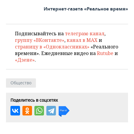
ВОДНЫЕ ВИДЫ СПОРТА
ОБРАЗОВАНИЕ
Интернет-газета «Реальное время»
ХОККЕЙ С МЯЧОМ
ПРОИСШЕСТВИЯ
Подписывайтесь на
телеграм-канал
,
группу «ВКонтакте»
,
канал в MAX
и
страницу в «Одноклассниках»
«Реального
времени». Ежедневные видео на
Rutube
и
«Дзене»
.
Общество
Поделитесь в соцсетях