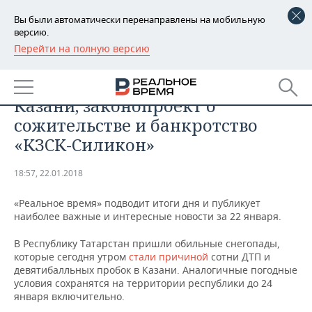
Вы были автоматически перенаправлены на мобильную
версию.
Перейти на полную версию
РЕГИОНЫ
ОБЩЕСТВО
Итоги дня: снежные заносы в
БАШКОРТОСТАН
НОВОСТИ
Казани, законопроект о
ТАТАРСТАН
АНАЛИТИКА
сожительстве и банкротство
«КЗСК-Силикон»
УДМУРТИЯ
НОВОСТИ АНАЛИТИКИ
ЭКОНОМИКА
18:57, 22.01.2018
ДЕКЛАРАЦИИ О ДОХОДАХ
НОВОСТИ ЭКОНОМИКИ
ПРОМЫШЛЕННОСТЬ
«Реальное время» подводит итоги дня и публикует
КОРОЛИ ГОСЗАКАЗА ПФО
ФИНАНСЫ
НОВОСТИ
НЕДВИЖИМОСТЬ
наиболее важные и интересные новости за 22 января.
ПРОМЫШЛЕННОСТИ
ВУЗЫ ТАТАРСТАНА
БАНКИ
НОВОСТИ НЕДВИЖИМОСТИ
АВТО
В Республику Татарстан пришли обильные снегопады,
АГРОПРОМ
которые сегодня утром
стали причиной
сотни ДТП и
девятибалльных пробок в Казани. Аналогичные погодные
КОМУ ПРИНАДЛЕЖАТ
БЮДЖЕТ
НОВОСТИ АВТО
БИЗНЕС
условия сохранятся на территории республики до 24
ТОРГОВЫЕ ЦЕНТРЫ
МАШИНОСТРОЕНИЕ
ТАТАРСТАНА
января включительно.
ИНВЕСТИЦИИ
НОВОСТИ БИЗНЕСА
ТЕХНОЛОГИИ