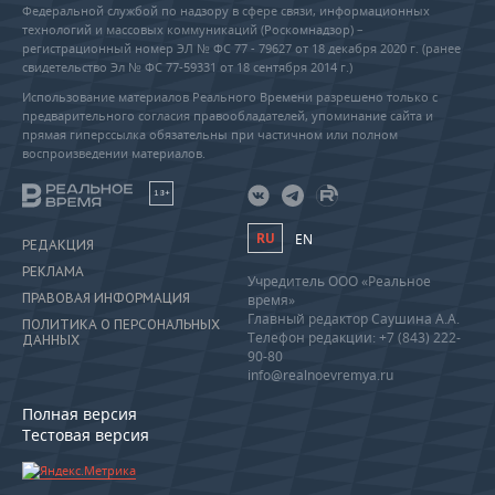
Федеральной службой по надзору в сфере связи, информационных
технологий и массовых коммуникаций (Роскомнадзор) –
регистрационный номер ЭЛ № ФС 77 - 79627 от 18 декабря 2020 г. (ранее
свидетельство Эл № ФС 77-59331 от 18 сентября 2014 г.)
Использование материалов Реального Времени разрешено только с
предварительного согласия правообладателей, упоминание сайта и
прямая гиперссылка обязательны при частичном или полном
воспроизведении материалов.
18+
RU
EN
РЕДАКЦИЯ
РЕКЛАМА
Учредитель ООО «Реальное
ПРАВОВАЯ ИНФОРМАЦИЯ
время»
Главный редактор Саушина А.А.
ПОЛИТИКА О ПЕРСОНАЛЬНЫХ
Телефон редакции: +7 (843) 222-
ДАННЫХ
90-80
info@realnoevremya.ru
Полная версия
Тестовая версия