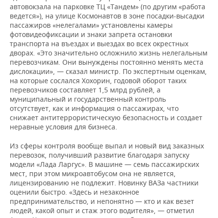
автовокзала на парковке ТЦ «Тандем» (по другим «работа
ведется»), на улице Космонавтов в зоне посадки-высадки
пассажиров «нелегалами» установлены камеры
фотовидеофиксации и знаки запрета остановки
транспорта на въездах и выездах во всех окрестных
дворах. «Это значительно осложнило жизнь нелегальным
перевозчикам. Они вынуждены постоянно менять места
дислокации», — сказал министр. По экспертным оценкам,
на которые сослался Хохорин, годовой оборот таких
перевозчиков составляет 1,5 млрд рублей, а
муниципальный и государственный контроль
отсутствует, как и информация о пассажирах, что
снижает антитеррористическую безопасность и создает
неравные условия для бизнеса.
Из сферы контроля вообще выпал и новый вид заказных
перевозок, получивший развитие благодаря запуску
модели «Лада Ларгус». В машине — семь пассажирских
мест, при этом микроавтобусом она не является,
лицензированию не подлежит. Новинку ВАЗа частники
оценили быстро. «Здесь и незаконное
предпринимательство, и непонятно — кто и как везет
людей, какой опыт и стаж этого водителя», — отметил