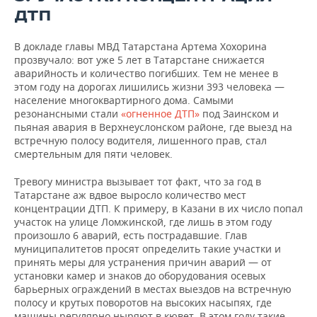
ДТП
В докладе главы МВД Татарстана Артема Хохорина
прозвучало: вот уже 5 лет в Татарстане снижается
аварийность и количество погибших. Тем не менее в
этом году на дорогах лишились жизни 393 человека —
население многоквартирного дома. Самыми
резонансными стали
«огненное ДТП»
под Заинском и
пьяная авария в Верхнеуслонском районе, где выезд на
встречную полосу водителя, лишенного прав, стал
смертельным для пяти человек.
Тревогу министра вызывает тот факт, что за год в
Татарстане аж вдвое выросло количество мест
концентрации ДТП. К примеру, в Казани в их число попал
участок на улице Ломжинской, где лишь в этом году
произошло 6 аварий, есть пострадавшие. Глав
муниципалитетов просят определить такие участки и
принять меры для устранения причин аварий — от
установки камер и знаков до оборудования осевых
барьерных ограждений в местах выездов на встречную
полосу и крутых поворотов на высоких насыпях, где
машины регулярно ныряют в кювет. В этом году такие