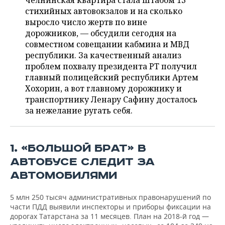
челнинская квартира стала штабом 13
НЕФТЕХИМИЯ
стихийных автовокзалов и на сколько
РОЗНИЧНАЯ ТОРГОВЛЯ
НОВОСТИ ТЕХНОЛОГИЙ
МЕРОПРИЯТИЯ
выросло число жертв по вине
НЕФТЬ
дорожников, — обсудили сегодня на
ТРАНСПОРТ
IT
НОВОСТИ МЕРОПРИЯТИЙ
СПОРТ
совместном совещании кабмина и МВД
ОПК
республики. За качественный анализ
УСЛУГИ
МЕДИА
ВЫЕЗДНАЯ РЕДАКЦИЯ
НОВОСТИ СПОРТА
ОБЩЕСТВО
проблем похвалу президента РТ получил
ЭНЕРГЕТИКА
главный полицейский республики Артем
ТЕЛЕКОММУНИКАЦИИ
БИЗНЕС-БРАНЧИ
ФУТБОЛ
НОВОСТИ ОБЩЕСТВА
Хохорин, а вот главному дорожнику и
ФОТОГАЛЕРЕЯ
транспортнику Ленару Сафину досталось
за нежелание ругать себя.
ONLINE-КОНФЕРЕНЦИИ
ХОККЕЙ
ВЛАСТЬ
СЮЖЕТЫ
ОТКРЫТАЯ ЛЕКЦИЯ
БАСКЕТБОЛ
ИНФРАСТРУКТУРА
СПРАВОЧНИК
1. «БОЛЬШОЙ БРАТ» В
ВОЛЕЙБОЛ
ИСТОРИЯ
СПИСОК ПЕРСОН
ПОЛНАЯ ВЕРСИЯ
АВТОБУСЕ СЛЕДИТ ЗА
АВТОМОБИЛЯМИ
КИБЕРСПОРТ
КУЛЬТУРА
СПИСОК КОМПАНИЙ
5 млн 250 тысяч административных правонарушений по
ФИГУРНОЕ КАТАНИЕ
МЕДИЦИНА
части ПДД выявили инспекторы и приборы фиксации на
дорогах Татарстана за 11 месяцев. План на 2018-й год —