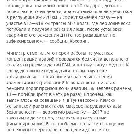
ограждения появились лишь на 20 км дорог, должны
появиться еще на девяти, а всего таких опасных участков
в республике аж 270 км. «Эффект замечен сразу — на
участке 917—918 км трассы М-7 Волга, где периодически
погибали и получали ранения люди, после установки
аварийного ограждения ДТП с пострадавшими не
зафиксировано», — сообщил Хохорин.
Министр отметил, что порой работы на участках
концентрации аварий проводятся без учета детального
анализа и рекомендаций ГАИ, а потому толку не дают. К
слову, дорожные подрядчики в этом году тоже
«отличились» — по их вине из-за невыполнения
элементарных требований безопасности в местах
ремонта дорог произошло 48 аварий, 56 человек ранены,
13 — погибли (рост в четыре раза). Впрочем, как
выяснилось на совещании, в Тукаевском и Камско-
Устьинском районах также массово нарушаются азы
безопасности — дорожную разметку — 2017 не
закончили до сих пор, ссылаясь на отсутствие
финансирования. Есть проблемы по части оснащения
пешеходных переходов, освещения дорог и т.п.