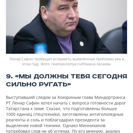
Ленар Сафин пообещал исправить выявленные проблемы уже в
этом году.
realnoevremya.ru/Романа Хасаева
9. «МЫ ДОЛЖНЫ ТЕБЯ СЕГОДНЯ
СИЛЬНО РУГАТЬ»
Выступавший следом за Хохориным глава Миндортранса
РТ Ленар Сафин хотел начать с вопроса готовности дорог
Татарстана к зиме. Сказал, что подготовлены больше
1000 единиц спецтехники, заготовлены антигололедные
реагенты и соль и поблагодарил президента за
выделение новой техники. Однако Минниханов
потребовал слов не об успехах. По его мнению, анализ