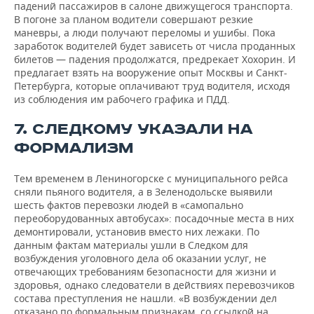
падений пассажиров в салоне движущегося транспорта.
В погоне за планом водители совершают резкие
маневры, а люди получают переломы и ушибы. Пока
заработок водителей будет зависеть от числа проданных
билетов — падения продолжатся, предрекает Хохорин. И
предлагает взять на вооружение опыт Москвы и Санкт-
Петербурга, которые оплачивают труд водителя, исходя
из соблюдения им рабочего графика и ПДД.
7. СЛЕДКОМУ УКАЗАЛИ НА
ФОРМАЛИЗМ
Тем временем в Лениногорске с муниципального рейса
сняли пьяного водителя, а в Зеленодольске выявили
шесть фактов перевозки людей в «самопально
переоборудованных автобусах»: посадочные места в них
демонтировали, установив вместо них лежаки. По
данным фактам материалы ушли в Следком для
возбуждения уголовного дела об оказании услуг, не
отвечающих требованиям безопасности для жизни и
здоровья, однако следователи в действиях перевозчиков
состава преступления не нашли. «В возбуждении дел
отказано по формальным признакам, со ссылкой на