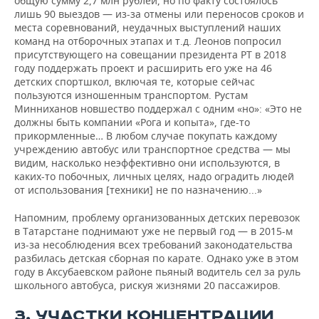
общую сумму 2,7 млн рублей, но по факту состоялось
лишь 90 выездов — из-за отмены или переносов сроков и
места соревнований, неудачных выступлений наших
команд на отборочных этапах и т.д. Леонов попросил
присутствующего на совещании президента РТ в 2018
году поддержать проект и расширить его уже на 46
детских спортшкол, включая те, которые сейчас
пользуются изношенным транспортом. Рустам
Минниханов новшество поддержал с одним «но»: «Это не
должны быть компании «Рога и копыта», где-то
прикормленные… В любом случае покупать каждому
учреждению автобус или транспортное средства — мы
видим, насколько неэффективно они используются, в
каких-то побочных, личных целях, надо оградить людей
от использования [техники] не по назначению...»
Напомним, проблему организованных детских перевозок
в Татарстане поднимают уже не первый год — в 2015-м
из-за несоблюдения всех требований законодательства
разбилась детская сборная по карате. Однако уже в этом
году в Аксубаевском районе пьяный водитель сел за руль
школьного автобуса, рискуя жизнями 20 пассажиров.
3. УЧАСТКИ КОНЦЕНТРАЦИИ