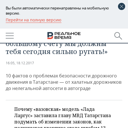
Вы были автоматически перенаправлены на мобильную
версию.
Перейти на полную версию
РЕГИОНЫ
БИЗНЕС
Минниханов — Сафину: «По
БАШКОРТОСТАН
НОВОСТИ
большому счету мы должны
ТАТАРСТАН
АНАЛИТИКА
тебя сегодня сильно ругать!»
УДМУРТИЯ
НОВОСТИ АНАЛИТИКИ
ЭКОНОМИКА
16:05, 18.12.2017
ДЕКЛАРАЦИИ О ДОХОДАХ
НОВОСТИ ЭКОНОМИКИ
ПРОМЫШЛЕННОСТЬ
10 фактов о проблемах безопасности дорожного
движения в Татарстане — от халатных дорожников
КОРОЛИ ГОСЗАКАЗА ПФО
ФИНАНСЫ
НОВОСТИ
НЕДВИЖИМОСТЬ
до нелегальной автосети в автограде
ПРОМЫШЛЕННОСТИ
ВУЗЫ ТАТАРСТАНА
БАНКИ
НОВОСТИ НЕДВИЖИМОСТИ
АВТО
АГРОПРОМ
Почему «вазовская» модель «Лада
КОМУ ПРИНАДЛЕЖАТ
БЮДЖЕТ
НОВОСТИ АВТО
БИЗНЕС
Ларгус» заставила главу МВД Татарстана
ТОРГОВЫЕ ЦЕНТРЫ
МАШИНОСТРОЕНИЕ
ТАТАРСТАНА
подумать об изменении законов, как
ИНВЕСТИЦИИ
НОВОСТИ БИЗНЕСА
ТЕХНОЛОГИИ