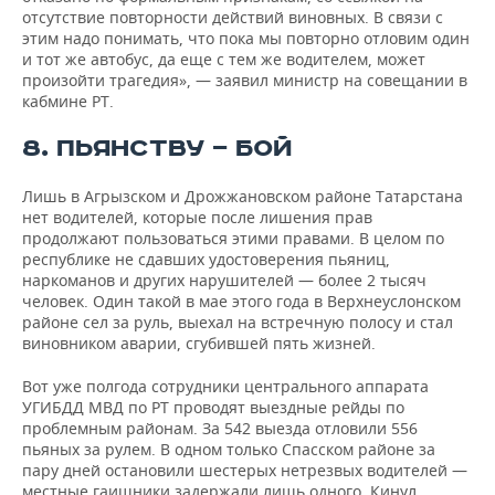
отсутствие повторности действий виновных. В связи с
этим надо понимать, что пока мы повторно отловим один
и тот же автобус, да еще с тем же водителем, может
произойти трагедия», — заявил министр на совещании в
кабмине РТ.
8. ПЬЯНСТВУ — БОЙ
Лишь в Агрызском и Дрожжановском районе Татарстана
нет водителей, которые после лишения прав
продолжают пользоваться этими правами. В целом по
республике не сдавших удостоверения пьяниц,
наркоманов и других нарушителей — более 2 тысяч
человек. Один такой в мае этого года в Верхнеуслонском
районе сел за руль, выехал на встречную полосу и стал
виновником аварии, сгубившей пять жизней.
Вот уже полгода сотрудники центрального аппарата
УГИБДД МВД по РТ проводят выездные рейды по
проблемным районам. За 542 выезда отловили 556
пьяных за рулем. В одном только Спасском районе за
пару дней остановили шестерых нетрезвых водителей —
местные гаишники задержали лишь одного. Кинул