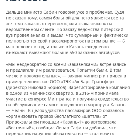
Дальше министр Сафин говорил уже о проблемах. Судя
по сказанному, самой больной для него является все та
же тема заказных перевозок, или «заказняков» на
ведомственном сленге. По заказу ведомства питерский
вуз провел анализ и выдал, что суммарный и фактически
полностью теневой пассажиропоток на этом рынке — 6
млн человек в год, и только в Казань ежедневно
въезжают-выезжают больше 550 заказных автобусов.
«Мы неоднократно со всеми «заказняками» встречались
и предлагали им реализоваться. Попытки были. В том
числе и положительные», — заявил министр и привел в
пример челнинское ООО «ТЭК «Ак Барс Трансфер»
(директор Николай Борисов). Зарегистрирована компания
в одной из челнинских квартир, в 2016-м принимала
участие в конкурсе Минтранса и получила свидетельство
на обслуживание самого популярного маршрута Казань
— Челны. В целях удобства пассажиров ООО обязалось
«организовать провоз бесплатного «шаттла» от
Привокзальной площади «Казань-1» до автовокзала
«Восточный», сообщил Ленар Сафин и добавил, что
перевозчик нарушил обязательство — стал возить