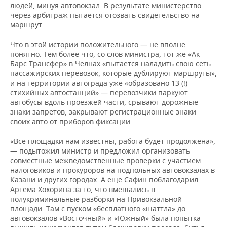
людей, минуя автовокзал. В результате министерство
через арбитраж пытается отозвать свидетельство на
маршрут.
Что в этой истории положительного — не вполне
понятно. Тем более что, со слов министра, тот же «Ак
Барс Трансфер» в Челнах «пытается наладить свою сеть
пассажирских перевозок, которые дублируют маршруты»,
и на территории автограда уже «образовано 13 (!)
стихийных автостанций» — перевозчики паркуют
автобусы вдоль проезжей части, срывают дорожные
знаки запретов, закрывают регистрационные знаки
своих авто от приборов фиксации.
«Все площадки нам известны, работа будет продолжена»,
— подытожил министр и предложил организовать
совместные межведомственные проверки с участием
налоговиков и прокуроров на подпольных автовокзалах в
Казани и других городах. А еще Сафин поблагодарил
Артема Хохорина за то, что вмешались в
полукриминальные разборки на Привокзальной
площади. Там с пуском «бесплатного «шаттла» до
автовокзалов «Восточный» и «Южный» была попытка