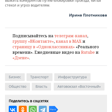
выжить конкурентов путем блокировки проезда, битья
стекол и угроз водителям.
Ирина Плотникова
Подписывайтесь на
телеграм-канал
,
группу «ВКонтакте»
,
канал в MAX
и
страницу в «Одноклассниках»
«Реального
времени». Ежедневные видео на
Rutube
и
«Дзене»
.
Бизнес
Транспорт
Инфраструктура
Общество
Власть
Автовокзал «Восточный»
Поделитесь в соцсетях