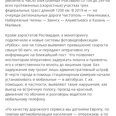
увеличить число электронных «часовых» со 104 до 249 на
ВОДНЫЕ ВИДЫ СПОРТА
ОБРАЗОВАНИЕ
всех протяженных (скоростных) участках трех
федеральных трасс длиной 1200 км. В 2019-м — на
ХОККЕЙ С МЯЧОМ
ПРОИСШЕСТВИЯ
очереди региональные дороги Чистополь — Нижнекамск,
Набережные Челны — Заинск — Альметьевск и Казань —
Малмыж.
Кроме аэростатов Росгвардии, к мониторингу
подключили и новые системы фотовидеофиксации
«Рубеж»: они не только выявляют превышение скорости
свыше 60 км/ч, но и передают оперативно эту
информацию на ближайший пост. Что позволяет
инспекторам оперативно задержать лихача и привлечь
его к ответственности вплоть до лишения прав. Без
задержания ему грозит лишь административный штраф.
В черте города в помощь стационарным камерам начали
устанавливать и мобильные — в автобусах. С их
помощью, в частности, выявляют такие нарушения, как
выезд на встречную полосу, проезд на красный,
движение по обочине и разговоры водителя по
мобильному телефону.
«По качеству дорожного сервиса мы догоняем Европу, по
темпам автомобилизации населения — опережаем, а по