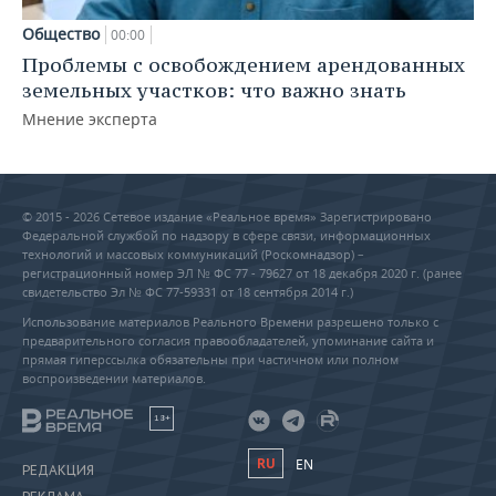
Общество
00:00
Проблемы с освобождением арендованных
земельных участков: что важно знать
Мнение эксперта
© 2015 - 2026 Сетевое издание «Реальное время» Зарегистрировано
Федеральной службой по надзору в сфере связи, информационных
технологий и массовых коммуникаций (Роскомнадзор) –
регистрационный номер ЭЛ № ФС 77 - 79627 от 18 декабря 2020 г. (ранее
свидетельство Эл № ФС 77-59331 от 18 сентября 2014 г.)
Использование материалов Реального Времени разрешено только с
предварительного согласия правообладателей, упоминание сайта и
прямая гиперссылка обязательны при частичном или полном
воспроизведении материалов.
18+
RU
EN
РЕДАКЦИЯ