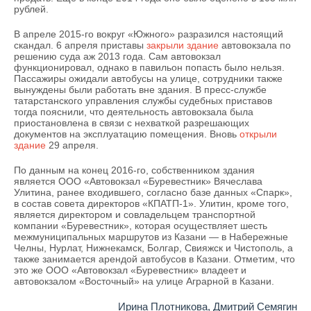
рублей.
В апреле 2015-го вокруг «Южного» разразился настоящий
скандал. 6 апреля приставы
закрыли здание
автовокзала по
решению суда аж 2013 года. Сам автовокзал
функционировал, однако в павильон попасть было нельзя.
Пассажиры ожидали автобусы на улице, сотрудники также
вынуждены были работать вне здания. В пресс-службе
татарстанского управления службы судебных приставов
тогда пояснили, что деятельность автовокзала была
приостановлена в связи с нехваткой разрешающих
документов на эксплуатацию помещения. Вновь
открыли
здание
29 апреля.
По данным на конец 2016-го, собственником здания
является ООО «Автовокзал «Буревестник» Вячеслава
Улитина, ранее входившего, согласно базе данных «Спарк»,
в состав совета директоров «КПАТП-1». Улитин, кроме того,
является директором и совладельцем транспортной
компании «Буревестник», которая осуществляет шесть
межмуниципальных маршрутов из Казани — в Набережные
Челны, Нурлат, Нижнекамск, Болгар, Свияжск и Чистополь, а
также занимается арендой автобусов в Казани. Отметим, что
это же ООО «Автовокзал «Буревестник» владеет и
автовокзалом «Восточный» на улице Аграрной в Казани.
Ирина Плотникова, Дмитрий Семягин