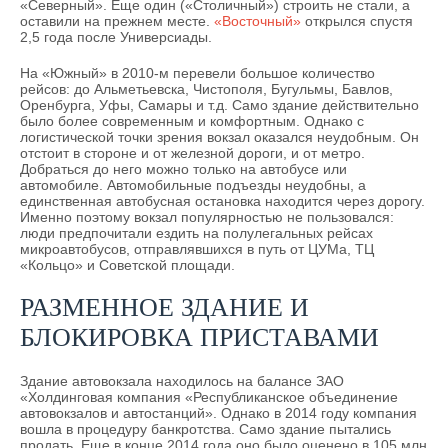
«Северный». Еще один («Столичный») строить не стали, а
оставили на прежнем месте.
«Восточный»
открылся спустя
2,5 года после Универсиады.
На «Южный» в 2010-м перевели большое количество
рейсов: до Альметьевска, Чистополя, Бугульмы, Бавлов,
Оренбурга, Уфы, Самары и т.д. Само здание действительно
было более современным и комфортным. Однако с
логистической точки зрения вокзал оказался неудобным. Он
отстоит в стороне и от железной дороги, и от метро.
Добраться до него можно только на автобусе или
автомобиле. Автомобильные подъезды неудобны, а
единственная автобусная остановка находится через дорогу.
Именно поэтому вокзал популярностью не пользовался:
люди предпочитали ездить на полулегальных рейсах
микроавтобусов, отправлявшихся в путь от ЦУМа, ТЦ
«Кольцо» и Советской площади.
РАЗМЕННОЕ ЗДАНИЕ И
БЛОКИРОВКА ПРИСТАВАМИ
Здание автовокзала находилось на балансе ЗАО
«Холдинговая компания «Республиканское объединение
автовокзалов и автостанций». Однако в 2014 году компания
вошла в процедуру банкротства. Само здание пытались
продать. Еще в конце 2014 года оно было оценено в 105 млн