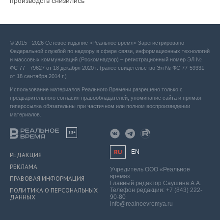
производств снизились
© 2015 - 2026 Сетевое издание «Реальное время» Зарегистрировано
Федеральной службой по надзору в сфере связи, информационных технологий
и массовых коммуникаций (Роскомнадзор) – регистрационный номер ЭЛ №
ФС 77 - 79627 от 18 декабря 2020 г. (ранее свидетельство Эл № ФС 77-59331
от 18 сентября 2014 г.)
Использование материалов Реального Времени разрешено только с
предварительного согласия правообладателей, упоминание сайта и прямая
гиперссылка обязательны при частичном или полном воспроизведении
материалов.
18+
RU
EN
РЕДАКЦИЯ
РЕКЛАМА
Учредитель ООО «Реальное
время»
ПРАВОВАЯ ИНФОРМАЦИЯ
Главный редактор Саушина А.А.
ПОЛИТИКА О ПЕРСОНАЛЬНЫХ
Телефон редакции: +7 (843) 222-
ДАННЫХ
90-80
info@realnoevremya.ru