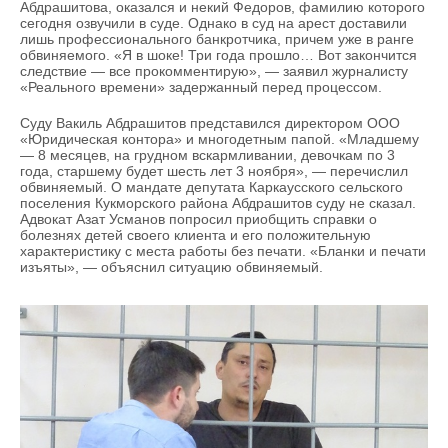
ВОДНЫЕ ВИДЫ СПОРТА
ОБРАЗОВАНИЕ
Абдрашитова, оказался и некий Федоров, фамилию которого
сегодня озвучили в суде. Однако в суд на арест доставили
лишь профессионального банкротчика, причем уже в ранге
ХОККЕЙ С МЯЧОМ
ПРОИСШЕСТВИЯ
обвиняемого. «Я в шоке! Три года прошло… Вот закончится
следствие — все прокомментирую», — заявил журналисту
«Реального времени» задержанный перед процессом.
Суду Вакиль Абдрашитов представился директором ООО
«Юридическая контора» и многодетным папой. «Младшему
— 8 месяцев, на грудном вскармливании, девочкам по 3
года, старшему будет шесть лет 3 ноября», — перечислил
обвиняемый. О мандате депутата Каркаусского сельского
поселения Кукморского района Абдрашитов суду не сказал.
Адвокат Азат Усманов попросил приобщить справки о
болезнях детей своего клиента и его положительную
характеристику с места работы без печати. «Бланки и печати
изъяты», — объяснил ситуацию обвиняемый.