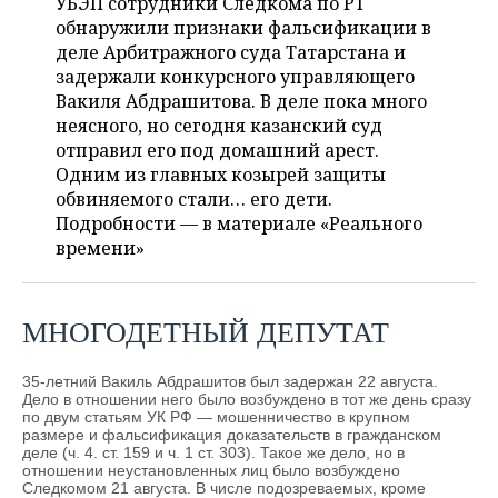
УБЭП сотрудники Следкома по РТ
НЕФТЕХИМИЯ
обнаружили признаки фальсификации в
РОЗНИЧНАЯ ТОРГОВЛЯ
НОВОСТИ ТЕХНОЛОГИЙ
МЕРОПРИЯТИЯ
деле Арбитражного суда Татарстана и
НЕФТЬ
задержали конкурсного управляющего
ТРАНСПОРТ
IT
НОВОСТИ МЕРОПРИЯТИЙ
СПОРТ
Вакиля Абдрашитова. В деле пока много
ОПК
неясного, но сегодня казанский суд
УСЛУГИ
МЕДИА
ВЫЕЗДНАЯ РЕДАКЦИЯ
НОВОСТИ СПОРТА
ОБЩЕСТВО
отправил его под домашний арест.
ЭНЕРГЕТИКА
Одним из главных козырей защиты
ТЕЛЕКОММУНИКАЦИИ
БИЗНЕС-БРАНЧИ
ФУТБОЛ
НОВОСТИ ОБЩЕСТВА
ФОТОГАЛЕРЕЯ
обвиняемого стали… его дети.
Подробности — в материале «Реального
ONLINE-КОНФЕРЕНЦИИ
ХОККЕЙ
ВЛАСТЬ
СЮЖЕТЫ
времени»
ОТКРЫТАЯ ЛЕКЦИЯ
БАСКЕТБОЛ
ИНФРАСТРУКТУРА
СПРАВОЧНИК
МНОГОДЕТНЫЙ ДЕПУТАТ
ВОЛЕЙБОЛ
ИСТОРИЯ
СПИСОК ПЕРСОН
ПОЛНАЯ ВЕРСИЯ
35-летний Вакиль Абдрашитов был задержан 22 августа.
КИБЕРСПОРТ
КУЛЬТУРА
СПИСОК КОМПАНИЙ
Дело в отношении него было возбуждено в тот же день сразу
по двум статьям УК РФ — мошенничество в крупном
размере и фальсификация доказательств в гражданском
ФИГУРНОЕ КАТАНИЕ
МЕДИЦИНА
деле (ч. 4. ст. 159 и ч. 1 ст. 303). Такое же дело, но в
отношении неустановленных лиц было возбуждено
Следкомом 21 августа. В числе подозреваемых, кроме