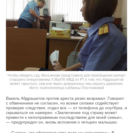
Чтобы убедить суд, Мухъянова представила для приобщения рапорт
старшего оперативника УЭБиПК МВД по РТ о том, что Абдрашитов
может скрыться, сам или через доверенных лиц оказать давление.
realnoevremya.ru/Ирины Плотниковой
Вакиль Абдрашитов против ареста резко возражал. Говорил:
с обвинением не согласен, но всеми силами содействует
проверке следствия, отдал все — от телефона до ноутбука, и
скрываться не намерен. «Заключение под стражу может
привести к непоправимым последствиям для моей семьи»,
— предупредил он, вновь вспомнив о четырех малышах:
— Считаю, что обстоятельства дела не установлены. В