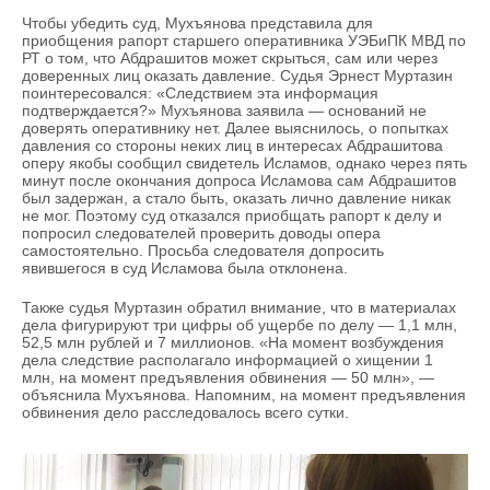
Чтобы убедить суд, Мухъянова представила для
приобщения рапорт старшего оперативника УЭБиПК МВД по
РТ о том, что Абдрашитов может скрыться, сам или через
доверенных лиц оказать давление. Судья Эрнест Муртазин
поинтересовался: «Следствием эта информация
подтверждается?» Мухъянова заявила — оснований не
доверять оперативнику нет. Далее выяснилось, о попытках
давления со стороны неких лиц в интересах Абдрашитова
оперу якобы сообщил свидетель Исламов, однако через пять
минут после окончания допроса Исламова сам Абдрашитов
был задержан, а стало быть, оказать лично давление никак
не мог. Поэтому суд отказался приобщать рапорт к делу и
попросил следователей проверить доводы опера
самостоятельно. Просьба следователя допросить
явившегося в суд Исламова была отклонена.
Также судья Муртазин обратил внимание, что в материалах
дела фигурируют три цифры об ущербе по делу — 1,1 млн,
52,5 млн рублей и 7 миллионов. «На момент возбуждения
дела следствие располагало информацией о хищении 1
млн, на момент предъявления обвинения — 50 млн», —
объяснила Мухъянова. Напомним, на момент предъявления
обвинения дело расследовалось всего сутки.