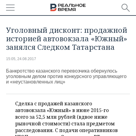
РЕГИОНЫ
Уголовный дисконт: продажной
БАШКОРТОСТАН
НОВОСТИ
историей автовокзала «Южный»
занялся Следком Татарстана
ТАТАРСТАН
АНАЛИТИКА
15:05, 24.08.2017
УДМУРТИЯ
НОВОСТИ АНАЛИТИКИ
ЭКОНОМИКА
Банкротство казанского перевозчика обернулось
уголовным делом против конкурсного управляющего
ДЕКЛАРАЦИИ О ДОХОДАХ
НОВОСТИ ЭКОНОМИКИ
ПРОМЫШЛЕННОСТЬ
и «неустановленных лиц»
КОРОЛИ ГОСЗАКАЗА ПФО
ФИНАНСЫ
НОВОСТИ
НЕДВИЖИМОСТЬ
ПРОМЫШЛЕННОСТИ
Сделка с продажей казанского
ВУЗЫ ТАТАРСТАНА
БАНКИ
НОВОСТИ НЕДВИЖИМОСТИ
АВТО
АГРОПРОМ
автовокзала «Южный» в июне 2015-го
всего за 52,5 млн рублей (вдвое ниже
КОМУ ПРИНАДЛЕЖАТ
БЮДЖЕТ
НОВОСТИ АВТО
БИЗНЕС
рыночной стоимости) стала предметом
ТОРГОВЫЕ ЦЕНТРЫ
МАШИНОСТРОЕНИЕ
ТАТАРСТАНА
расследования. С подачи оперативников
ИНВЕСТИЦИИ
НОВОСТИ БИЗНЕСА
ТЕХНОЛОГИИ