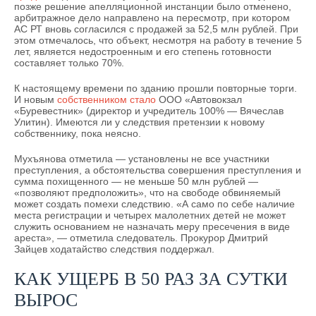
позже решение апелляционной инстанции было отменено,
арбитражное дело направлено на пересмотр, при котором
АС РТ вновь согласился с продажей за 52,5 млн рублей. При
этом отмечалось, что объект, несмотря на работу в течение 5
лет, является недостроенным и его степень готовности
составляет только 70%.
К настоящему времени по зданию прошли повторные торги.
И новым
собственником стало
ООО «Автовокзал
«Буревестник» (директор и учредитель 100% — Вячеслав
Улитин). Имеются ли у следствия претензии к новому
собственнику, пока неясно.
Мухъянова отметила — установлены не все участники
преступления, а обстоятельства совершения преступления и
сумма похищенного — не меньше 50 млн рублей —
«позволяют предположить», что на свободе обвиняемый
может создать помехи следствию. «А само по себе наличие
места регистрации и четырех малолетних детей не может
служить основанием не назначать меру пресечения в виде
ареста», — отметила следователь. Прокурор Дмитрий
Зайцев ходатайство следствия поддержал.
КАК УЩЕРБ В 50 РАЗ ЗА СУТКИ
ВЫРОС