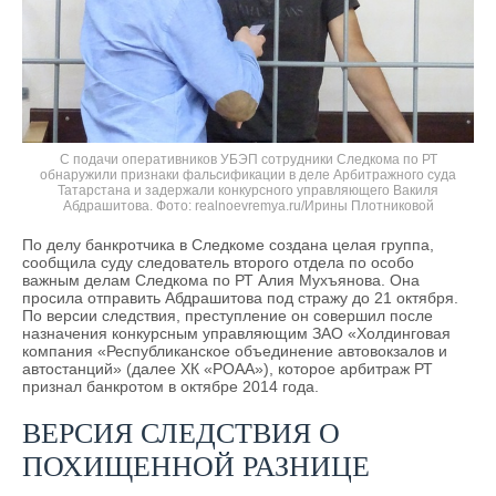
С подачи оперативников УБЭП сотрудники Следкома по РТ
обнаружили признаки фальсификации в деле Арбитражного суда
Татарстана и задержали конкурсного управляющего Вакиля
Абдрашитова.
realnoevremya.ru/Ирины Плотниковой
По делу банкротчика в Следкоме создана целая группа,
сообщила суду следователь второго отдела по особо
важным делам Следкома по РТ Алия Мухъянова. Она
просила отправить Абдрашитова под стражу до 21 октября.
По версии следствия, преступление он совершил после
назначения конкурсным управляющим ЗАО «Холдинговая
компания «Республиканское объединение автовокзалов и
автостанций» (далее ХК «РОАА»), которое арбитраж РТ
признал банкротом в октябре 2014 года.
ВЕРСИЯ СЛЕДСТВИЯ О
ПОХИЩЕННОЙ РАЗНИЦЕ