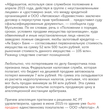
«Абдрашитов, используя свое служебное положение в
апреле 2015 года, действуя в группе с неустановленными
лицами» и «достоверно зная, что между кредитной
организацией и ООО «Автовокзал «Буревестник» заключен
договор о переуступке прав требований… предоставил суду
сфальсифицированные документы», — сообщила суду
Мухъянова. По ее словам, речь о «Положении о порядке,
сроках, условиях продажи имущества организации», куда
обвиняемый и иные неустановленные лица «внесли
заведомо ложные сведения, якобы залоговый кредитор —
«Ак Барс» Банк — согласовывал первоначальную стоимость
имущества на сумму 52 млн 500 тысяч рублей, хотя
рыночная стоимость данного имущества — 105 млн».
Разницу следствие считает похищенной.
Любопытно, что потерпевшим по делу банкротчика пока
признана лишь Федеральная налоговая служба, которая
полагает, что бюджет на дешевой продаже автовокзала
потерял минимум 7 млн рублей. Но сумма эта складывается
из расчета недополученных налогов, учитывая, что вокзал
мог быть продан минимум за 84 млн рублей. Эта сумма
фигурировала при попытке оспорить продажную цену в
апелляционной инстанции арбитража.
Причем апелляция претензии к решению АС РТ
удовлетворила, однако в июне 2015-го здание уже
было
продано
единственному покупателю — ООО «Автотур». А