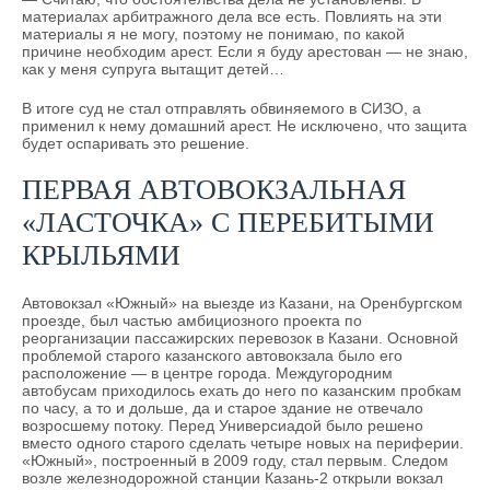
материалах арбитражного дела все есть. Повлиять на эти
материалы я не могу, поэтому не понимаю, по какой
причине необходим арест. Если я буду арестован — не знаю,
как у меня супруга вытащит детей…
В итоге суд не стал отправлять обвиняемого в СИЗО, а
применил к нему домашний арест. Не исключено, что защита
будет оспаривать это решение.
ПЕРВАЯ АВТОВОКЗАЛЬНАЯ
«ЛАСТОЧКА» С ПЕРЕБИТЫМИ
КРЫЛЬЯМИ
Автовокзал «Южный» на выезде из Казани, на Оренбургском
проезде, был частью амбициозного проекта по
реорганизации пассажирских перевозок в Казани. Основной
проблемой старого казанского автовокзала было его
расположение — в центре города. Междугородним
автобусам приходилось ехать до него по казанским пробкам
по часу, а то и дольше, да и старое здание не отвечало
возросшему потоку. Перед Универсиадой было решено
вместо одного старого сделать четыре новых на периферии.
«Южный», построенный в 2009 году, стал первым. Следом
возле железнодорожной станции Казань-2 открыли вокзал