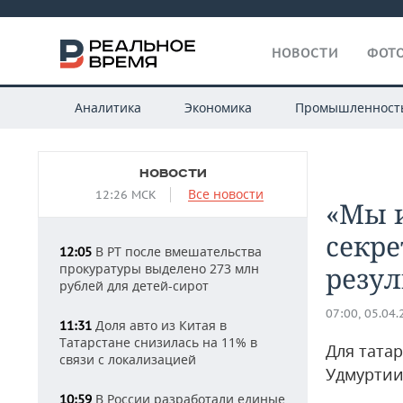
НОВОСТИ
ФОТО
Аналитика
Экономика
Промышленност
НОВОСТИ
Все новости
12:26 МСК
«Мы 
секре
В РТ после вмешательства
12:05
прокуратуры выделено 273 млн
резул
рублей для детей-сирот
07:00, 05.04
Доля авто из Китая в
11:31
Татарстане снизилась на 11% в
Для тата
связи с локализацией
Удмуртии
В России разработали единые
10:59