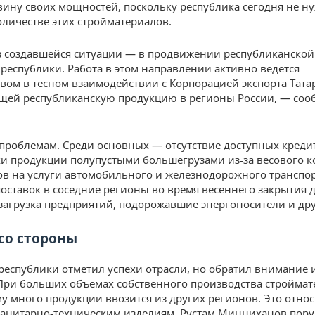
ину своих мощностей, поскольку республика сегодня не ну
личестве этих стройматериалов.
 создавшейся ситуации — в продвижении республиканской
 республики. Работа в этом направлении активно ведется
вом в тесном взаимодействии с Корпорацией экспорта Татар
щей республиканскую продукцию в регионы России, — соо
.
проблемам. Среди основных — отсутствие доступных креди
ки продукции полупустыми большегрузами из-за весового к
ов на услуги автомобильного и железнодорожного транспор
оставок в соседние регионы во время весеннего закрытия д
загрузка предприятий, подорожавшие энергоносители и дру
со стороны
республики отметил успехи отрасли, но обратил внимание 
При больших объемах собственного производства строймат
у много продукции ввозится из других регионов. Это относ
санитарно-техническим изделиям. Рустам Минниханов пор