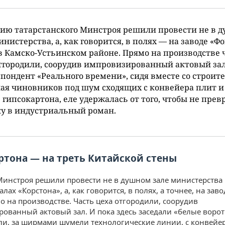
ию татарстанского Минстроя решили провести не в 
инистерства, а, как говорится, в полях — на заводе «Ф
в Камско-Устьинском районе. Прямо на производстве 
тгородили, соорудив импровизированный актовый зал
пондент «Реального времени», сидя вместе со строит
ая чиновников под шум сходящих с конвейера плит и
 гипсокартона, еле удержалась от того, чтобы не прев
у в индустриальный роман.
ртона — на треть Китайской стены
инстроя решили провести не в душном зале министерства 
лах «Корстона», а, как говорится, в полях, а точнее, на зав
мо на производстве. Часть цеха отгородили, соорудив
ованный актовый зал. И пока здесь заседали «белые воро
ли, за ширмами шумели технологические линии, с конвейе