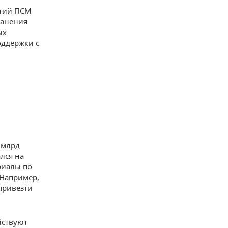
ятий ПСМ
ранения
ых
оддержки с
 млрд
лся на
риалы по
 Например,
привезти
йствуют