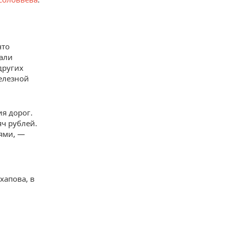
что
али
других
железной
я дорог.
яч рублей.
ями, —
хапова, в