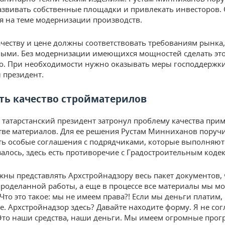
азвивать собственные площадки и привлекать инвесторов.
я на теме модернизации производств.
честву и цене должны соответствовать требованиям рынка,
ыми. Без модернизации имеющихся мощностей сделать эт
. При необходимости нужно оказывать меры господдержк
 президент.
ть качество стройматерилов
, татарстанский президент затронул проблему качества при
тве материалов. Для ее решения Рустам Минниханов поруч
ь особые соглашения с подрядчиками, которые выполняют 
азалось, здесь есть противоречие с Градостроительным коде
ны представлять Архстройнадзору весь пакет документов,
проделанной работы, а еще в процессе все материалы мы м
 Что это такое: мы не имеем права?! Если мы деньги платим
е. Архстройнадзор здесь? Давайте находите форму. Я не сог
Это наши средства, наши деньги. Мы имеем огромные прог