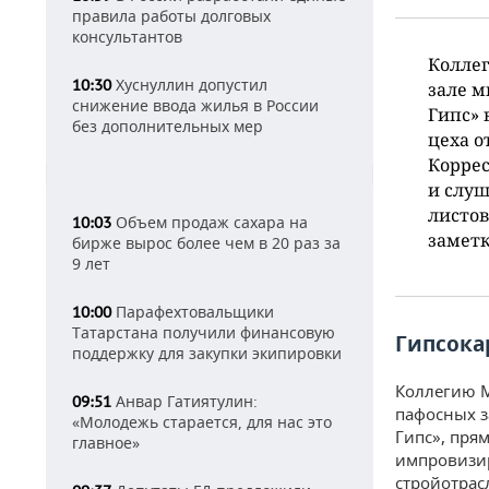
правила работы долговых
консультантов
Коллег
Хуснуллин допустил
10:30
зале м
снижение ввода жилья в России
Гипс» 
без дополнительных мер
цеха о
Коррес
и слуш
листов
Объем продаж сахара на
10:03
заметк
бирже вырос более чем в 20 раз за
9 лет
Парафехтовальщики
10:00
Татарстана получили финансовую
Гипсока
поддержку для закупки экипировки
Коллегию М
Анвар Гатиятулин:
09:51
пафосных за
«Молодежь старается, для нас это
Гипс», пря
главное»
импровизир
стройотрас