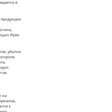
ждается в
 продукции
стана,
бщил Ирек
тов, убытки
онтроля,
та,
орог,
гое.
и на
ериалов,
ится к
учил