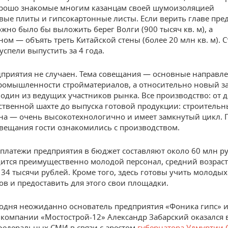
рошо знакомые многим казанцам своей шумоизоляцией
вые плиты и гипсокартонные листы. Если верить главе пре
жно было бы выложить берег Волги (900 тысяч кв. м), а
ном — объять треть Китайской стены (более 20 млн кв. м). 
успели выпустить за 4 года.
приятия не случаен. Тема совещания — основные направл
ромышленности стройматериалов, а относительно новый з
один из ведущих участников рынка. Все производство: от 
бственной шахте до выпуска готовой продукции: строительн
на — очень высокотехнологично и имеет замкнутый цикл. 
вещания гости ознакомились с производством.
платежи предприятия в бюджет составляют около 60 млн ру
дится преимущественно молодой персонал, средний возраст
 34 тысячи рублей. Кроме того, здесь готовы учить молодых
ов и предоставить для этого свои площадки.
годня неожиданно основатель предприятия «Фоника гипс» 
компании «Мостострой-12» Александр Забарский оказался 
едеральных СМИ в связи с арестом
губернатора Удмуртии 