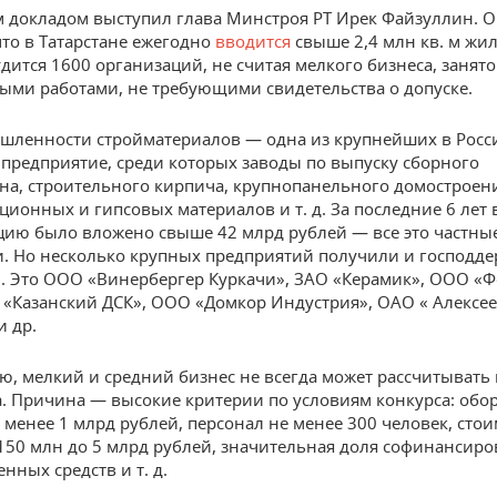
 докладом выступил глава Минстроя РТ Ирек Файзуллин. 
что в Татарстане ежегодно
вводится
свыше 2,4 млн кв. м жил
удится 1600 организаций, не считая мелкого бизнеса, занято
ыми работами, не требующими свидетельства о допуске.
шленности стройматериалов — одна из крупнейших в Росси
 предприятие, среди которых заводы по выпуску сборного
на, строительного кирпича, крупнопанельного домостроен
ционных и гипсовых материалов и т. д. За последние 6 лет 
ию было вложено свыше 42 млрд рублей — все это частны
. Но несколько крупных предприятий получили и господде
. Это ООО «Винербергер Куркачи», ЗАО «Керамик», ООО «
 «Казанский ДСК», ООО «Домкор Индустрия», ОАО « Алексее
и др.
ю, мелкий и средний бизнес не всегда может рассчитывать
а. Причина — высокие критерии по условиям конкурса: обо
е менее 1 млрд рублей, персонал не менее 300 человек, сто
 150 млн до 5 млрд рублей, значительная доля софинансиро
енных средств и т. д.