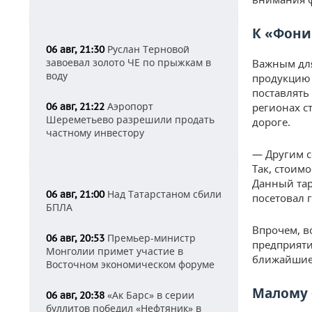
К «Фони
Руслан Терновой
06 авг, 21:30
завоевал золото ЧЕ по прыжкам в
Важным для
воду
продукцию 
поставлять 
Аэропорт
06 авг, 21:22
регионах с
Шереметьево разрешили продать
дороге.
частному инвестору
— Другим с
Так, стоим
Данный тар
Над Татарстаном сбили
06 авг, 21:00
посетовал 
БПЛА
Впрочем, в
Премьер-министр
06 авг, 20:53
предприяти
Монголии примет участие в
ближайшие 
Восточном экономическом форуме
Малому 
«Ак Барс» в серии
06 авг, 20:38
буллитов победил «Нефтяник» в