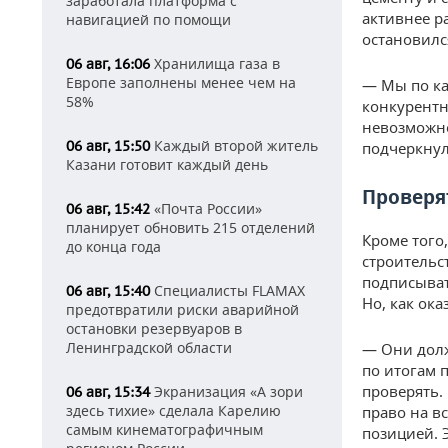
заработала платформа с
активнее р
навигацией по помощи
остановилс
Хранилища газа в
06 авг, 16:06
Европе заполнены менее чем на
— Мы по ка
58%
конкурентн
невозможно
Каждый второй житель
06 авг, 15:50
подчеркнул
Казани готовит каждый день
Проверя
«Почта России»
06 авг, 15:42
планирует обновить 215 отделений
Кроме того
до конца года
строительс
подписыват
Специалисты FLAMAX
06 авг, 15:40
Но, как ок
предотвратили риски аварийной
остановки резервуаров в
Ленинградской области
— Они долж
по итогам 
проверять.
Экранизация «А зори
06 авг, 15:34
здесь тихие» сделала Карелию
право на вс
самым кинематографичным
позицией. 