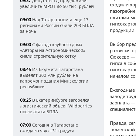
Депутаты ГД предложили
09:37
сходили хо
увеличить МРОТ до 50 тыс. рублей
пазогребне
плитами мо
Над Татарстаном и еще 17
09:00
гипсокарто
регионами России сбили 203 БПЛА
продукции 
за ночь
Выбор пред
С фасада клубного дома
09:00
«Авторы на Астрономической»
развития п
сняли строительную сетку
Сюкеево — 
гипса в со
Из бюджета Татарстана
гипсокарто
08:45
выделят 300 млн рублей на
началом со
капремонт здания Минэкологии
республики
Ежегодные 
заводе тру
В Екатеринбурге загорелся
08:23
зарплата —
логистический объект Wildberries
специалист
после атаки БПЛА
Правда, се
Сегодня в Татарстане
07:00
тюменской 
ожидается до +31 градуса
внимания ф