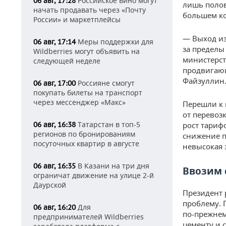
Российское вино могут
06 авг, 17:28
лишь полов
начать продавать через «Почту
большем ко
России» и маркетплейсы
— Выход из
Меры поддержки для
06 авг, 17:14
за пределы
Wildberries могут объявить на
министерст
следующей неделе
продвигаю
Файзуллин
Россияне смогут
06 авг, 17:00
покупать билеты на транспорт
через мессенджер «Макс»
Перешли к 
от перевоз
Татарстан в топ-5
06 авг, 16:38
рост тариф
регионов по бронированиям
снижение п
посуточных квартир в августе
невысокая 
В Казани на три дня
06 авг, 16:35
Ввозим 
ограничат движение на улице 2-й
Даурской
Президент 
проблему. 
Для
06 авг, 16:20
по-прежнем
предпринимателей Wildberries
цементу и 