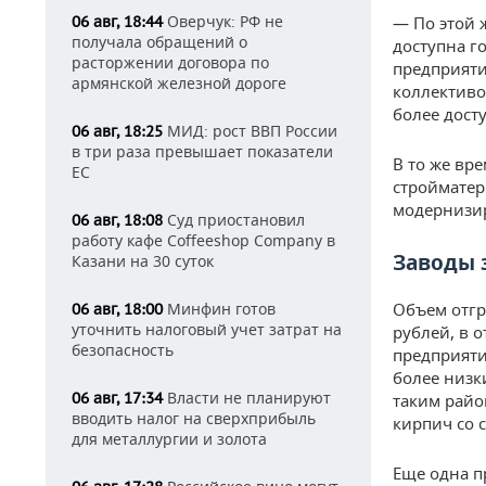
Оверчук: РФ не
06 авг, 18:44
— По этой 
получала обращений о
доступна г
расторжении договора по
предприяти
армянской железной дороге
коллективо
более дост
МИД: рост ВВП России
06 авг, 18:25
в три раза превышает показатели
В то же вр
ЕС
стройматер
модернизир
Суд приостановил
06 авг, 18:08
работу кафе Coffeeshop Company в
Заводы 
Казани на 30 суток
Минфин готов
Объем отгр
06 авг, 18:00
уточнить налоговый учет затрат на
рублей, в 
безопасность
предприяти
более низк
Власти не планируют
06 авг, 17:34
таким райо
вводить налог на сверхприбыль
кирпич со 
для металлургии и золота
Еще одна п