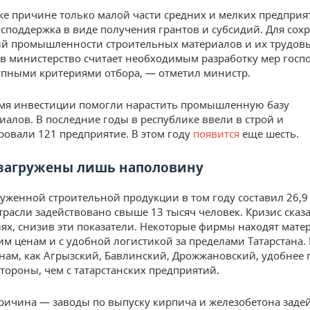
же причине только малой части средних и мелких предпри
осподдержка в виде получения грантов и субсидий. Для сох
й промышленности строительных материалов и их трудов
в министерство считает необходимым разработку мер госп
упными критериями отбора, — отметил министр.
емя инвестиции помогли нарастить промышленную базу
иалов. В последние годы в республике ввели в строй и
овали 121 предприятие. В этом году
появится
еще шесть.
загружены лишь наполовину
уженной строительной продукции в том году составил 26,9
отрасли задействовано свыше 13 тысяч человек. Кризис сказа
ях, снизив эти показатели. Некоторые фирмы находят мате
им ценам и с удобной логистикой за пределами Татарстана.
нам, как Агрызский, Бавлинский, Дрожжановский, удобнее 
стороны, чем с татарстанских предприятий.
ричина — заводы по выпуску кирпича и железобетона заде