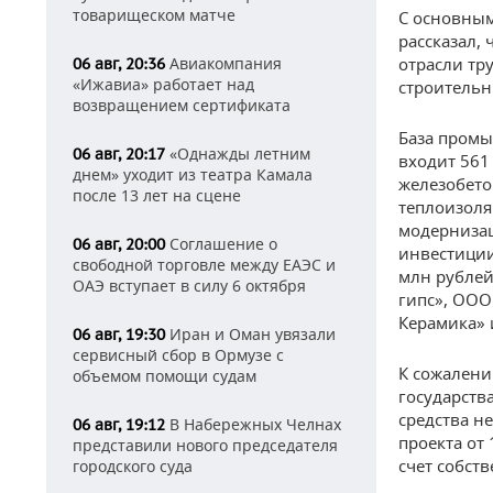
товарищеском матче
С основным
рассказал, 
Авиакомпания
отрасли тр
06 авг, 20:36
«Ижавиа» работает над
строительн
возвращением сертификата
База промы
«Однажды летним
06 авг, 20:17
входит 561
днем» уходит из театра Камала
железобето
после 13 лет на сцене
теплоизоля
модернизац
Соглашение о
06 авг, 20:00
инвестиции
свободной торговле между ЕАЭС и
млн рублей
ОАЭ вступает в силу 6 октября
гипс», ООО
Керамика» 
Иран и Оман увязали
06 авг, 19:30
сервисный сбор в Ормузе с
К сожалени
объемом помощи судам
государств
средства н
В Набережных Челнах
06 авг, 19:12
проекта от
представили нового председателя
счет собств
городского суда