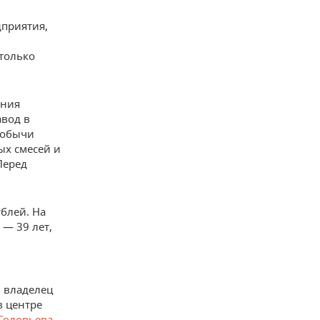
дприятия,
Столько
ения
авод в
добычи
ых смесей и
Перед
блей. На
 — 39 лет,
и владелец
в центре
Соловьева
.