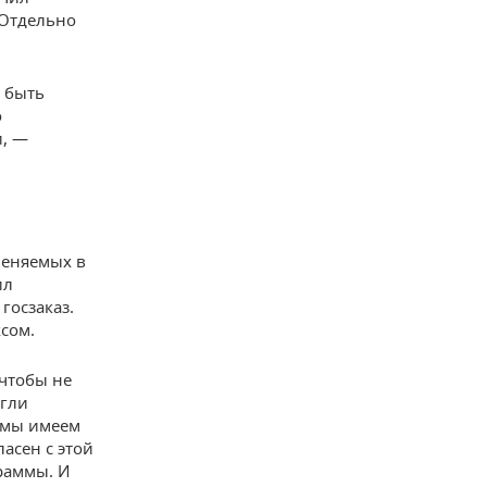
 Отдельно
 быть
о
и, —
меняемых в
ил
госзаказ.
ксом.
 чтобы не
огли
, мы имеем
ласен с этой
раммы. И