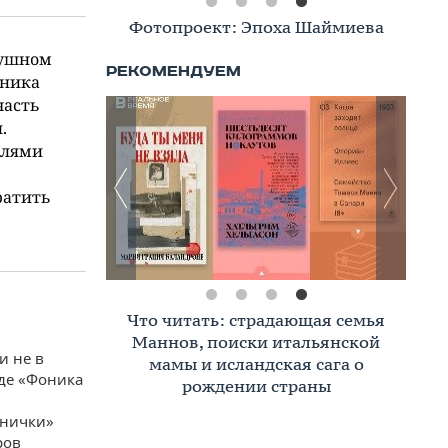
Фотопроект: Эпоха Шаймиева
душном
оника
часть
.
елями
ратить
Что читать: страдающая семья
Маннов, поиски итальянской
и не в
мамы и исландская сага о
оде «Фоника
рождении страны
тнички»
ров