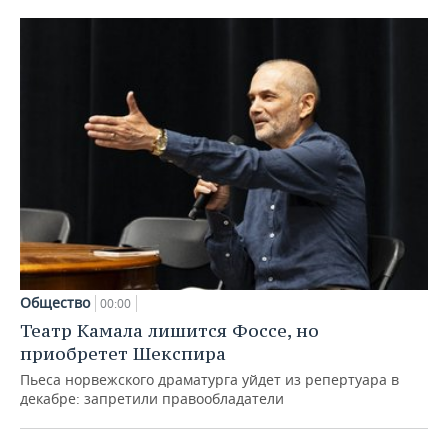
Общество
00:00
Театр Камала лишится Фоссе, но
приобретет Шекспира
Пьеса норвежского драматурга уйдет из репертуара в
декабре: запретили правообладатели