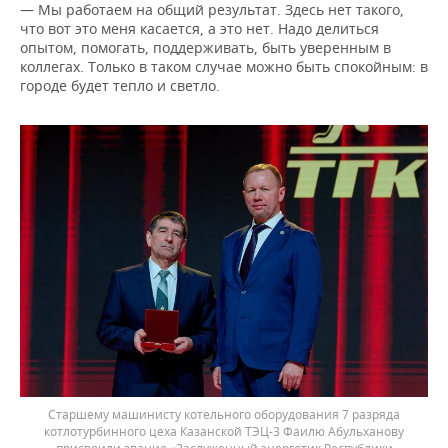
— Мы работаем на общий результат. Здесь нет такого,
что вот это меня касается, а это нет. Надо делиться
опытом, помогать, поддерживать, быть уверенным в
коллегах. Только в таком случае можно быть спокойным: в
городе будет тепло и светло.
Старшему машинисту котельного оборудования 7 разряда
котлотурбинного цеха Казанской ТЭЦ-3 Фаилю Абульханову