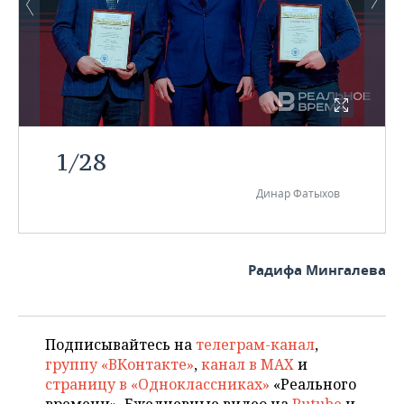
1
/
28
Динар Фатыхов
Радифа Мингалева
Подписывайтесь на
телеграм-канал
,
группу «ВКонтакте»
,
канал в MAX
и
страницу в «Одноклассниках»
«Реального