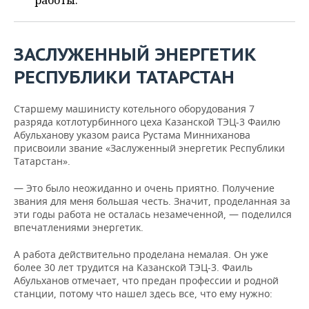
работы.
ВОДНЫЕ ВИДЫ СПОРТА
ОБРАЗОВАНИЕ
ХОККЕЙ С МЯЧОМ
ПРОИСШЕСТВИЯ
ЗАСЛУЖЕННЫЙ ЭНЕРГЕТИК
РЕСПУБЛИКИ ТАТАРСТАН
Старшему машинисту котельного оборудования 7
разряда котлотурбинного цеха Казанской ТЭЦ-3 Фаилю
Абульханову указом раиса Рустама Минниханова
присвоили звание «Заслуженный энергетик Республики
Татарстан».
— Это было неожиданно и очень приятно. Получение
звания для меня большая честь. Значит, проделанная за
эти годы работа не осталась незамеченной, — поделился
впечатлениями энергетик.
А работа действительно проделана немалая. Он уже
более 30 лет трудится на Казанской ТЭЦ-3. Фаиль
Абульханов отмечает, что предан профессии и родной
станции, потому что нашел здесь все, что ему нужно: