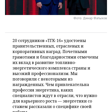
НЕФТЕХИМИЯ
РОЗНИЧНАЯ ТОРГОВЛЯ
НОВОСТИ ТЕХНОЛОГИЙ
МЕРОПРИЯТИЯ
НЕФТЬ
Фото: Динар Фатыхов
ТРАНСПОРТ
IT
НОВОСТИ МЕРОПРИЯТИЙ
СПОРТ
ОПК
УСЛУГИ
МЕДИА
ВЫЕЗДНАЯ РЕДАКЦИЯ
НОВОСТИ СПОРТА
ОБЩЕСТВО
ЭНЕРГЕТИКА
20 сотрудников «ТГК-16» удостоены
ТЕЛЕКОММУНИКАЦИИ
БИЗНЕС-БРАНЧИ
ФУТБОЛ
НОВОСТИ ОБЩЕСТВА
ФОТОГАЛЕРЕЯ
правительственных, отраслевых и
корпоративных наград. Почетными
ONLINE-КОНФЕРЕНЦИИ
ХОККЕЙ
ВЛАСТЬ
СЮЖЕТЫ
грамотами и благодарностями отмечены
их вклад в развитие топливно-
ОТКРЫТАЯ ЛЕКЦИЯ
БАСКЕТБОЛ
ИНФРАСТРУКТУРА
СПРАВОЧНИК
энергетического комплекса страны и
высокий профессионализм. Мы
ВОЛЕЙБОЛ
ИСТОРИЯ
СПИСОК ПЕРСОН
ПОЛНАЯ ВЕРСИЯ
поговорили с некоторыми из
награжденных. Чем привлекательна
КИБЕРСПОРТ
КУЛЬТУРА
СПИСОК КОМПАНИЙ
профессия энергетика, каких
специалистов ждут в отрасли, что нужно
для карьерного роста — энергетики со
ФИГУРНОЕ КАТАНИЕ
МЕДИЦИНА
стажем рассказали о специфике своей