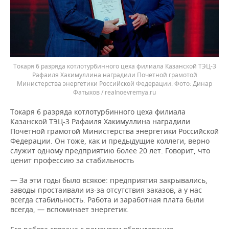
Токаря 6 разряда котлотурбинного цеха филиала Казанской ТЭЦ-3
Рафаиля Хакимуллина наградили Почетной грамотой
Министерства энергетики Российской Федерации.
Динар
Фатыхов / realnoevremya.ru
Токаря 6 разряда котлотурбинного цеха филиала
Казанской ТЭЦ-3 Рафаиля Хакимуллина наградили
Почетной грамотой Министерства энергетики Российской
Федерации. Он тоже, как и предыдущие коллеги, верно
служит одному предприятию более 20 лет. Говорит, что
ценит профессию за стабильность
— За эти годы было всякое: предприятия закрывались,
заводы простаивали из-за отсутствия заказов, а у нас
всегда стабильность. Работа и заработная плата были
всегда, — вспоминает энергетик.