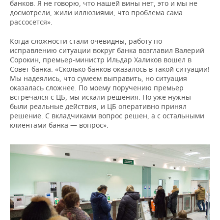
ВОДНЫЕ ВИДЫ СПОРТА
ОБРАЗОВАНИЕ
банков. Я не говорю, что нашей вины нет, это и мы не
досмотрели, жили иллюзиями, что проблема сама
рассосется».
ХОККЕЙ С МЯЧОМ
ПРОИСШЕСТВИЯ
Когда сложности стали очевидны, работу по
исправлению ситуации вокруг банка возглавил Валерий
Сорокин, премьер-министр Ильдар Халиков вошел в
Совет банка. «Сколько банков оказалось в такой ситуации!
Мы надеялись, что сумеем выправить, но ситуация
оказалась сложнее. По моему поручению премьер
встречался с ЦБ, мы искали решения. Но уже нужны
были реальные действия, и ЦБ оперативно принял
решение. С вкладчиками вопрос решен, а с остальными
клиентами банка — вопрос».