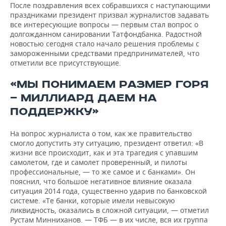
НЕФТЕХИМИЯ
После поздравления всех собравшихся с наступающими
праздниками президент призвал журналистов задавать
РОЗНИЧНАЯ ТОРГОВЛЯ
НОВОСТИ ТЕХНОЛОГИЙ
МЕРОПРИЯТИЯ
все интересующие вопросы — первым стал вопрос о
НЕФТЬ
долгожданном санировании Татфондбанка. Радостной
ТРАНСПОРТ
IT
НОВОСТИ МЕРОПРИЯТИЙ
СПОРТ
новостью сегодня стало начало решения проблемы с
ОПК
замороженными средствами предпринимателей, что
отметили все присутствующие.
УСЛУГИ
МЕДИА
ВЫЕЗДНАЯ РЕДАКЦИЯ
НОВОСТИ СПОРТА
ОБЩЕСТВО
ЭНЕРГЕТИКА
«МЫ ПОНИМАЕМ РАЗМЕР ГОРЯ
ТЕЛЕКОММУНИКАЦИИ
БИЗНЕС-БРАНЧИ
ФУТБОЛ
НОВОСТИ ОБЩЕСТВА
ФОТОГАЛЕРЕЯ
— МИЛЛИАРД ДАЕМ НА
ПОДДЕРЖКУ»
ONLINE-КОНФЕРЕНЦИИ
ХОККЕЙ
ВЛАСТЬ
СЮЖЕТЫ
На вопрос журналиста о том, как же правительство
ОТКРЫТАЯ ЛЕКЦИЯ
БАСКЕТБОЛ
ИНФРАСТРУКТУРА
СПРАВОЧНИК
смогло допустить эту ситуацию, президент ответил: «В
жизни все происходит, как и эта трагедия с упавшим
ВОЛЕЙБОЛ
ИСТОРИЯ
СПИСОК ПЕРСОН
ПОЛНАЯ ВЕРСИЯ
самолетом, где и самолет проверенный, и пилоты
профессиональные, — то же самое и с банками». Он
КИБЕРСПОРТ
КУЛЬТУРА
СПИСОК КОМПАНИЙ
пояснил, что большое негативное влияние оказала
ситуация 2014 года, существенно ударив по банковской
системе. «Те банки, которые имели невысокую
ФИГУРНОЕ КАТАНИЕ
МЕДИЦИНА
ликвидность, оказались в сложной ситуации, — отметил
Рустам Минниханов. — ТФБ — в их числе, вся их группа