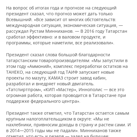
На вопрос об итогах года и прогнозе на следующий
президент сказал, что прогноз может дать только
Всевышний. «Все зависит от многих обстоятельств:
международная ситуация, экономическая ситуация, —
рассуждал Рустам Минниханов. — В 2016 году Татарстан
сработал эффективно: и в валовом продукте, и
программы, которые наметили, все реализовали».
Президент сказал слова большой благодарности
татарстанским товаропроизводителям: «Мы запустили в
этом году «Аммоний», комплекс переработки остатков на
ТАНЕКО, на следующий год ТАИФ запускает новые
проекты по мазуту, КАМАЗ строит завод кабин,
разработал и внедряет новый двигатель.
«Татспиртпром», «КИП «Мастер», Иннополис — все это
огромная работа, которая проводится в Татарстане при
поддержке федерального центра».
Президент также отметил, что Татарстан остается самым
крупным налогоплательщиком в округе: «Мы не
нахлебники, привносим доходы в страну и растем сами. И
в 2014—2015 годы мы не падали». Минниханов также
отметил, что есть и резерв — задел на будущее: