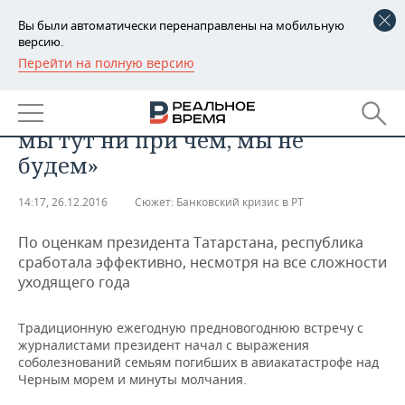
Вы были автоматически перенаправлены на мобильную
версию.
Перейти на полную версию
РЕГИОНЫ
Рустам Минниханов о ТФБ:
БАШКОРТОСТАН
НОВОСТИ
«Оправдываться и говорить, что
мы тут ни при чем, мы не
ТАТАРСТАН
АНАЛИТИКА
будем»
УДМУРТИЯ
НОВОСТИ АНАЛИТИКИ
ЭКОНОМИКА
14:17, 26.12.2016
Сюжет:
Банковский кризис в РТ
ДЕКЛАРАЦИИ О ДОХОДАХ
НОВОСТИ ЭКОНОМИКИ
ПРОМЫШЛЕННОСТЬ
По оценкам президента Татарстана, республика
сработала эффективно, несмотря на все сложности
КОРОЛИ ГОСЗАКАЗА ПФО
ФИНАНСЫ
НОВОСТИ
НЕДВИЖИМОСТЬ
уходящего года
ПРОМЫШЛЕННОСТИ
ВУЗЫ ТАТАРСТАНА
БАНКИ
НОВОСТИ НЕДВИЖИМОСТИ
АВТО
АГРОПРОМ
Традиционную ежегодную предновогоднюю встречу с
журналистами президент начал с выражения
КОМУ ПРИНАДЛЕЖАТ
БЮДЖЕТ
НОВОСТИ АВТО
БИЗНЕС
соболезнований семьям погибших в авиакатастрофе над
ТОРГОВЫЕ ЦЕНТРЫ
МАШИНОСТРОЕНИЕ
Черным морем и минуты молчания.
ТАТАРСТАНА
ИНВЕСТИЦИИ
НОВОСТИ БИЗНЕСА
ТЕХНОЛОГИИ