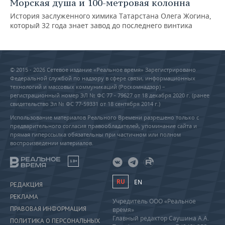
Морская душа и 100-метровая колонна
История заслуженного химика Татарстана Олега Жогина,
который 32 года знает завод до последнего винтика
© 2015 - 2026 Сетевое издание «Реальное время» Зарегистрировано
Федеральной службой по надзору в сфере связи, информационных
технологий и массовых коммуникаций (Роскомнадзор) –
регистрационный номер ЭЛ № ФС 77 - 79627 от 18 декабря 2020 г. (ранее
свидетельство Эл № ФС 77-59331 от 18 сентября 2014 г.)
Использование материалов Реального Времени разрешено только с
предварительного согласия правообладателей, упоминание сайта и
прямая гиперссылка обязательны при частичном или полном
воспроизведении материалов.
18+
RU
EN
РЕДАКЦИЯ
РЕКЛАМА
Учредитель ООО «Реальное
ПРАВОВАЯ ИНФОРМАЦИЯ
время»
Главный редактор Саушина А.А.
ПОЛИТИКА О ПЕРСОНАЛЬНЫХ