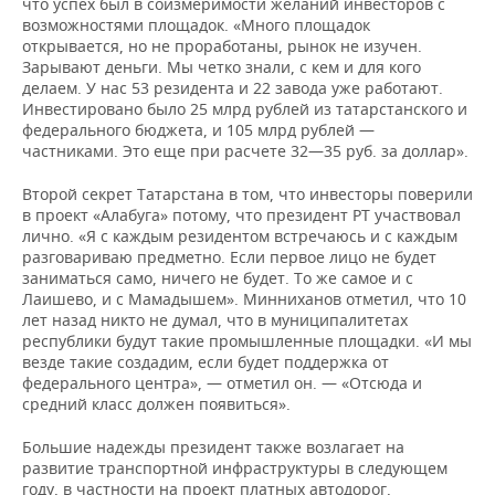
что успех был в соизмеримости желаний инвесторов с
возможностями площадок. «Много площадок
открывается, но не проработаны, рынок не изучен.
Зарывают деньги. Мы четко знали, с кем и для кого
делаем. У нас 53 резидента и 22 завода уже работают.
Инвестировано было 25 млрд рублей из татарстанского и
федерального бюджета, и 105 млрд рублей —
частниками. Это еще при расчете 32—35 руб. за доллар».
Второй секрет Татарстана в том, что инвесторы поверили
в проект «Алабуга» потому, что президент РТ участвовал
лично. «Я с каждым резидентом встречаюсь и с каждым
разговариваю предметно. Если первое лицо не будет
заниматься само, ничего не будет. То же самое и с
Лаишево, и с Мамадышем». Минниханов отметил, что 10
лет назад никто не думал, что в муниципалитетах
республики будут такие промышленные площадки. «И мы
везде такие создадим, если будет поддержка от
федерального центра», — отметил он. — «Отсюда и
средний класс должен появиться».
Большие надежды президент также возлагает на
развитие транспортной инфраструктуры в следующем
году, в частности на проект платных автодорог,