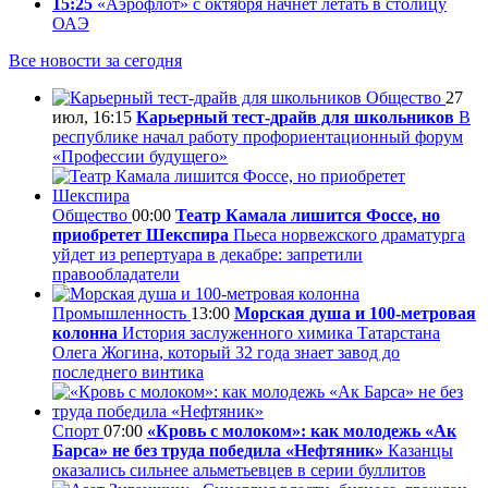
15:25
«Аэрофлот» с октября начнет летать в столицу
ОАЭ
Все новости за сегодня
Общество
27
июл, 16:15
Карьерный тест-драйв для школьников
В
республике начал работу профориентационный форум
«Профессии будущего»
Общество
00:00
Театр Камала лишится Фоссе, но
приобретет Шекспира
Пьеса норвежского драматурга
уйдет из репертуара в декабре: запретили
правообладатели
Промышленность
13:00
Морская душа и 100-метровая
колонна
История заслуженного химика Татарстана
Олега Жогина, который 32 года знает завод до
последнего винтика
Спорт
07:00
«Кровь с молоком»: как молодежь «Ак
Барса» не без труда победила «Нефтяник»
Казанцы
оказались сильнее альметьевцев в серии буллитов