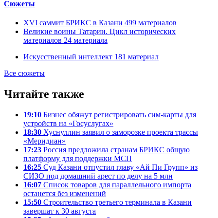
Сюжеты
XVI саммит БРИКС в Казани
499
материалов
Великие воины Татарии. Цикл исторических
материалов
24
материала
Искусственный интеллект
181
материал
Все сюжеты
Читайте также
19:10
Бизнес обяжут регистрировать сим-карты для
устройств на «Госуслугах»
18:30
Хуснуллин заявил о заморозке проекта трассы
«Меридиан»
17:23
Россия предложила странам БРИКС общую
платформу для поддержки МСП
16:25
Суд Казани отпустил главу «Ай Пи Групп» из
СИЗО под домашний арест по делу на 5 млн
16:07
Список товаров для параллельного импорта
останется без изменений
15:50
Строительство третьего терминала в Казани
завершат к 30 августа