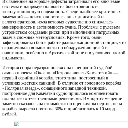
Выявленные на корабле дефекты затрагивали его ключевые
системы и напрямую влияли на боеготовность и
эксплуатационную надежность. Среди наиболее критичных
замечаний — неисправности главных двигателей и
валогенераторов, из‑за которых существенно снижалась
маневренность и автономность судна. Проблемы с рулевым
устройством создавали риски при выполнении патрульных
задач в сложных метеоусловиях. Кроме того, были
зафиксированы сбои в работе радиолокационной станции, что
ограничивало возможности по обнаружению целей и
навигации, особенно в Арктической зоне и в условиях плохой
видимости.
История спора неразрывно связана с непростой судьбой
самого проекта «Океан». «Петропавловск‑Камчатский» —
первый серийный корабль этого типа, построенный в
условиях жестких санкций. В отличие от головного корабля
«Полярная звезда», оснащенного западной техникой,
построенное для Камчатки судно пришлось комплектовать
полностью отечественными решениями. Импортозамещение
заметно сказалось на стоимости: по оценкам экспертов, цена
корабля выросла почти на 30% и приблизилась к 10 млрд
рублей.