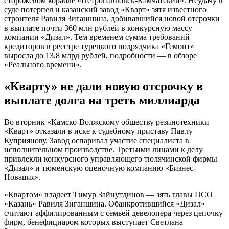
сторожевом корабле «Петропавловск-Камчатский». Неудачу в
суде потерпел и казанский завод «Кварт» зятя известного
строителя Равиля Зиганшина, добивавшийся новой отсрочки
в выплате почти 360 млн рублей в конкурсную массу
компании «Дизал». Тем временем сумма требований
кредиторов в реестре турецкого подрядчика «Гемонт»
выросла до 13,8 млрд рублей, подробности — в обзоре
«Реального времени».
«Кварту» не дали новую отсрочку в
выплате долга на треть миллиарда
Во вторник «Камско-Волжскому обществу резинотехники
«Кварт» отказали в иске к судебному приставу Павлу
Куприянову. Завод оспаривал участие специалиста в
исполнительном производстве. Третьими лицами к делу
привлекли конкурсного управляющего тюлячинской фирмы
«Дизал» и тюменскую оценочную компанию «Бизнес-
Новация».
«Квартом» владеет Тимур Зайнутдинов — зять главы ПСО
«Казань» Равиля Зиганшина. Обанкротившийся «Дизал»
считают аффилированным с семьей девелопера через цепочку
фирм, бенефициаром которых выступает Светлана