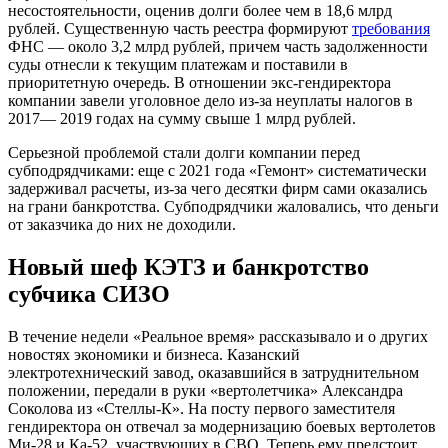
несостоятельности, оценив долги более чем в 18,6 млрд
рублей. Существенную часть реестра формируют
требования
ФНС — около 3,2 млрд рублей, причем часть задолженности
суды отнесли к текущим платежам и поставили в
приоритетную очередь. В отношении экс‑гендиректора
компании завели уголовное дело из‑за неуплаты налогов в
2017— 2019 годах на сумму свыше 1 млрд рублей.
Серьезной проблемой стали долги компании перед
субподрядчиками: еще с 2021 года «Гемонт» систематически
задерживал расчеты, из‑за чего десятки фирм сами оказались
на грани банкротства. Субподрядчики жаловались, что деньги
от заказчика до них не доходили.
Новый шеф КЭТЗ и банкротство
субчика СИЗО
В течение недели «Реальное время» рассказывало и о других
новостях экономики и бизнеса. Казанский
электротехнический завод, оказавшийся в затруднительном
положении, передали в руки «вертолетчика» Александра
Соколова из «Стеллы-К». На посту первого заместителя
гендиректора он отвечал за модернизацию боевых вертолетов
Ми-28 и Ка-52, участвующих в СВО. Теперь ему предстоит