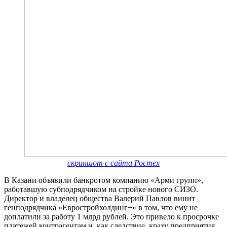
скриншот с сайта Ростех
В Казани объявили банкротом компанию «Арми групп»,
работавшую субподрядчиком на стройке нового СИЗО.
Директор и владелец общества Валерий Павлов винит
генподрядчика «Евростройхолдинг+» в том, что ему не
доплатили за работу 1 млрд рублей. Это привело к просрочке
платежей контрагентам и, как следствие, краху предприятия.