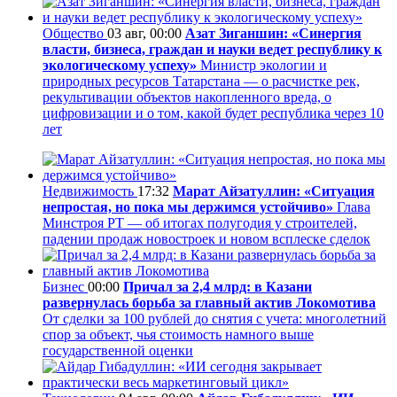
Общество
03 авг, 00:00
Азат Зиганшин: «Синергия
власти, бизнеса, граждан и науки ведет республику к
экологическому успеху»
Министр экологии и
природных ресурсов Татарстана — о расчистке рек,
рекультивации объектов накопленного вреда, о
цифровизации и о том, какой будет республика через 10
лет
Недвижимость
17:32
Марат Айзатуллин: «Ситуация
непростая, но пока мы держимся устойчиво»
Глава
Минстроя РТ — об итогах полугодия у строителей,
падении продаж новостроек и новом всплеске сделок
Бизнес
00:00
Причал за 2,4 млрд: в Казани
развернулась борьба за главный актив Локомотива
От сделки за 100 рублей до снятия с учета: многолетний
спор за объект, чья стоимость намного выше
государственной оценки