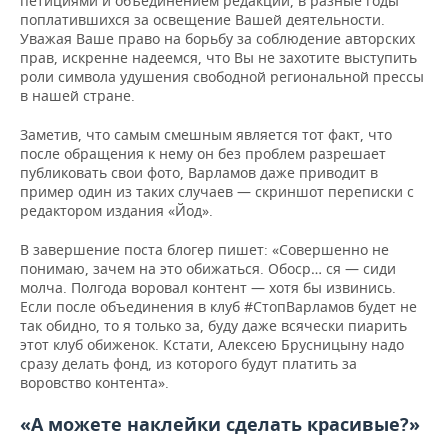
петициями и объединением редакций, в разные годы
поплатившихся за освещение Вашей деятельности.
Уважая Ваше право на борьбу за соблюдение авторских
прав, искренне надеемся, что Вы не захотите выступить
роли символа удушения свободной региональной прессы
в нашей стране.
Заметив, что самым смешным является тот факт, что
после обращения к нему он без проблем разрешает
публиковать свои фото, Варламов даже приводит в
пример один из таких случаев — скриншот переписки с
редактором издания «Йод».
В завершение поста блогер пишет: «Совершенно не
понимаю, зачем на это обижаться. Обоср… ся — сиди
молча. Полгода воровал контент — хотя бы извинись.
Если после объединения в клуб #СтопВарламов будет не
так обидно, то я только за, буду даже всячески пиарить
этот клуб обиженок. Кстати, Алексею Брусницыну надо
сразу делать фонд, из которого будут платить за
воровство контента».
«А можете наклейки сделать красивые?»