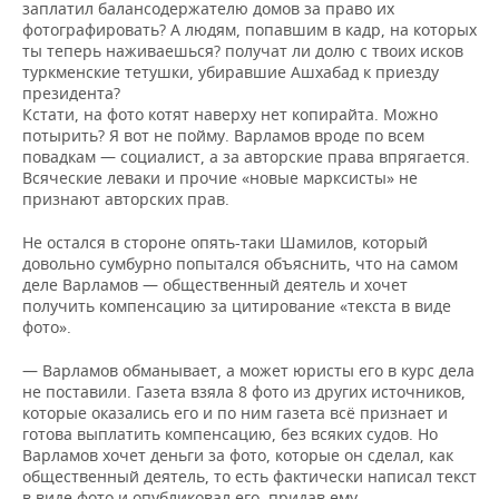
заплатил балансодержателю домов за право их
фотографировать? А людям, попавшим в кадр, на которых
ты теперь наживаешься? получат ли долю с твоих исков
туркменские тетушки, убиравшие Ашхабад к приезду
президента?
Кстати, на фото котят наверху нет копирайта. Можно
потырить? Я вот не пойму. Варламов вроде по всем
повадкам — социалист, а за авторские права впрягается.
Всяческие леваки и прочие «новые марксисты» не
признают авторских прав.
Не остался в стороне опять-таки Шамилов, который
довольно сумбурно попытался объяснить, что на самом
деле Варламов — общественный деятель и хочет
получить компенсацию за цитирование «текста в виде
фото».
— Варламов обманывает, а может юристы его в курс дела
не поставили. Газета взяла 8 фото из других источников,
которые оказались его и по ним газета всё признает и
готова выплатить компенсацию, без всяких судов. Но
Варламов хочет деньги за фото, которые он сделал, как
общественный деятель, то есть фактически написал текст
в виде фото и опубликовал его, придав ему