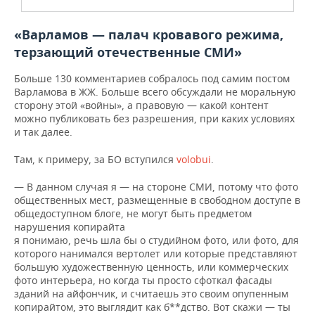
«Варламов — палач кровавого режима,
терзающий отечественные СМИ»
Больше 130 комментариев собралось под самим постом
Варламова в ЖЖ. Больше всего обсуждали не моральную
сторону этой «войны», а правовую — какой контент
можно публиковать без разрешения, при каких условиях
и так далее.
Там, к примеру, за БО вступился
volobui
.
— В данном случая я — на стороне СМИ,
потому что фото
общественных мест, размещенные в свободном доступе в
общедоступном блоге, не могут быть предметом
нарушения копирайта
я понимаю, речь шла бы о студийном фото, или фото, для
которого нанимался вертолет или которые представляют
большую художественную ценность, или коммерческих
фото интерьера, но когда ты просто сфоткал фасады
зданий на айфончик, и считаешь это своим опупенным
копирайтом, это выглядит как б**дство. Вот скажи — ты