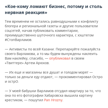
«Кое-кому ломают бизнес, потому и столь
нервная реакция»
Тем временем не остались равнодушными к конфликту
блогера и региональной газеты и другие пользователи
соцсетей, начав публиковать комментарии,
преимущественно шуточного характера, с хэштегом
#СтопВарламов.
— Активисты по всей Казани: Перепаркуйте пожалуйста
своего Варламова, а то мы будем вынуждены наклеить
Вам наклейку, спасибо, —
опубликовал
в своем
«Твиттере» Артем Арюков.
— Их еще и магазины все душат и голодом морят —
только за деньги еду отдают, — прокомментировал Остро
и острО.
— У моей бабушки Варламов отсудил квартиру за то, что
она по его фотографии Хабаровска вышила картину
крестиком, — пошутил
Pan Hrozny
.