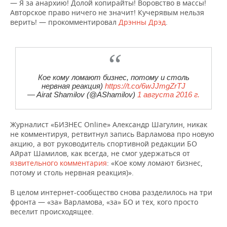
— Я за анархию! Долой копирайты! Воровство в массы!
Авторское право ничего не значит! Кучерявым нельзя
верить! — прокомментировал
Дрэнны Дрэд
.
Кое кому ломают бизнес, потому и столь
нервная реакция)
https://t.co/6wJJmgZrTJ
— Airat Shamilov (@AShamilov)
1 августа 2016 г.
Журналист «БИЗНЕС Online» Александр Шагулин, никак
не комментируя, ретвитнул запись Варламова про новую
акцию, а
вот руководитель спортивной редакции БО
Айрат Шамилов, как всегда, не смог удержаться от
язвительного комментария
: «Кое кому ломают бизнес,
потому и столь нервная реакция)».
В целом интернет-сообщество снова разделилось на три
фронта — «за» Варламова, «за» БО и тех, кого просто
веселит происходящее.