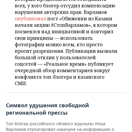
НЕФТЕХИМИЯ
всех, у кого блогер отсудил компенсацию
РОЗНИЧНАЯ ТОРГОВЛЯ
НОВОСТИ ТЕХНОЛОГИЙ
МЕРОПРИЯТИЯ
нарушения авторских прав. Варламов
НЕФТЬ
опубликовал
пост «Обиженки из Казани
ТРАНСПОРТ
IT
НОВОСТИ МЕРОПРИЯТИЙ
СПОРТ
начали акцию #СтопВарламов», в котором
ОПК
посмеялся над инициативой и повторил
свои принципы — использовать
УСЛУГИ
МЕДИА
ВЫЕЗДНАЯ РЕДАКЦИЯ
НОВОСТИ СПОРТА
ОБЩЕСТВО
ЭНЕРГЕТИКА
фотографии можно всем, кто просто
просит разрешения. Публикации вызвали
ТЕЛЕКОММУНИКАЦИИ
БИЗНЕС-БРАНЧИ
ФУТБОЛ
НОВОСТИ ОБЩЕСТВА
ФОТОГАЛЕРЕЯ
большой отклик у пользователей
соцсетей — «Реальное время» публикует
ONLINE-КОНФЕРЕНЦИИ
ХОККЕЙ
ВЛАСТЬ
СЮЖЕТЫ
очередной обзор комментариев вокруг
конфликта топ-блогера и казанского
ОТКРЫТАЯ ЛЕКЦИЯ
БАСКЕТБОЛ
ИНФРАСТРУКТУРА
СПРАВОЧНИК
СМИ.
ВОЛЕЙБОЛ
ИСТОРИЯ
СПИСОК ПЕРСОН
ПОЛНАЯ ВЕРСИЯ
Символ удушения свободной
КИБЕРСПОРТ
КУЛЬТУРА
СПИСОК КОМПАНИЙ
региональной прессы
ФИГУРНОЕ КАТАНИЕ
МЕДИЦИНА
Топ-блогер российского «Живого журнала» Илья
Варламов отреагировал накануне на информацию о