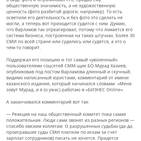
общественную значимость, а не художественную
ценность (фото разбитой дороги, например). То есть
осветили его деятельность и без фото это сделать не
могли, а теперь вот приходится судится с ним. Думаю,
что Варламов так отреагировал, потому что ломается его
система бизнеса, построенная на таких штучках. Более 30
СМИ по всей стране или судились или судятся, а это о
чем-то говорит.
Поддержал его позицию и тот самый «уволенный»
пользователями соцсетей СММ-щик БО Мурад Хазиев,
опубликовав под постом Варламова длинный и скучный,
видимо написанный юристами, комментарий от имени
казанского издания, который начинался словами: «
Меня
зовут Мурад, и я (о ужас) работаю в «БИЗНЕС Online».
А заканчивался комментарий вот так:
— Реакция на наш общественный комитет пока самая
положительная. Люди сами звонят из разных регионов —
спасибо омским коллегам. О разрушенных судьбах (да-да,
проигравшие суды СМИ платили по искам за счет
зарплат сотрудников) писать не хочется. Придется