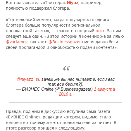
Вот пользователь «Твиттера»
, например,
Niyaz
полностью поддержал блогера.
«Тот неловкий момент, когда популярность одного
блоггера больше популярности региональной
провластной газеты», — гласит его первый
пост
. За ним
следует еще один: «В этой истории я конечно же за Илью
@varlamov
, так как в
@Businessgazeta
меня давно бесит
своей пропагандой и однобокостью подачи контента».
@niyazz_su
зачем же вы нас читаете, если вас
так все бесит?))
— БИЗНЕС Online (@Businessgazeta)
1 августа
2016 г.
Правда, под ним в дискуссию вступила сама газета
«БИЗНЕС Online», редакции которой, видимо, стало
непонятно, почему же этот пользователь их читает. В
итоге разговор пришел к следующему: