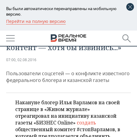
Вы были автоматически перенаправлены на мобильную
версию.
Перейти на полную версию
РЕГИОНЫ
Илья Варламов о «БИЗНЕС
БАШКОРТОСТАН
НОВОСТИ
Online»: «Полгода воровал
контент — хотя бы извинись...»
ТАТАРСТАН
АНАЛИТИКА
07:00, 02.08.2016
УДМУРТИЯ
НОВОСТИ АНАЛИТИКИ
ЭКОНОМИКА
Пользователи соцсетей — о конфликте известного
ДЕКЛАРАЦИИ О ДОХОДАХ
НОВОСТИ ЭКОНОМИКИ
ПРОМЫШЛЕННОСТЬ
федерального блогера и казанской газеты
КОРОЛИ ГОСЗАКАЗА ПФО
ФИНАНСЫ
НОВОСТИ
НЕДВИЖИМОСТЬ
ПРОМЫШЛЕННОСТИ
Накануне блогер Илья Варламов на своей
ВУЗЫ ТАТАРСТАНА
БАНКИ
НОВОСТИ НЕДВИЖИМОСТИ
АВТО
странице в «Живом журнале»
АГРОПРОМ
отреагировал на инициативу казанской
КОМУ ПРИНАДЛЕЖАТ
БЮДЖЕТ
НОВОСТИ АВТО
БИЗНЕС
газеты «БИЗНЕС Online»
создать
ТОРГОВЫЕ ЦЕНТРЫ
МАШИНОСТРОЕНИЕ
общественный комитет #стопВарламов, в
ТАТАРСТАНА
ИНВЕСТИЦИИ
НОВОСТИ БИЗНЕСА
ТЕХНОЛОГИИ
который предполагается объединить