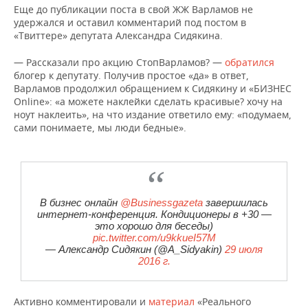
Еще до публикации поста в свой ЖЖ Варламов не
удержался и оставил комментарий под постом в
«Твиттере» депутата Александра Сидякина.
— Рассказали про акцию СтопВарламов? —
обратился
блогер к депутату. Получив простое «да» в ответ,
Варламов продолжил обращением к Сидякину и «БИЗНЕС
Online»: «а можете наклейки сделать красивые? хочу на
ноут наклеить», на что издание ответило ему: «подумаем,
сами понимаете, мы люди бедные».
В бизнес онлайн
@Businessgazeta
завершилась
интернет-конференция. Кондиционеры в +30 —
это хорошо для беседы)
pic.twitter.com/u9kkueI57M
— Александр Сидякин (@A_Sidyakin)
29 июля
2016 г.
Активно комментировали и
материал
«Реального