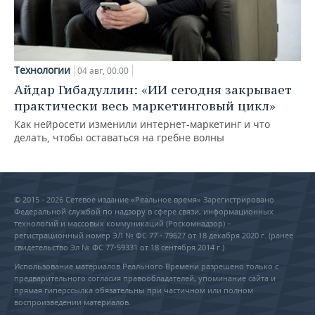
Технологии
04 авг, 00:00
Айдар Гибадуллин: «ИИ сегодня закрывает
практически весь маркетинговый цикл»
Как нейросети изменили интернет-маркетинг и что
делать, чтобы оставаться на гребне волны
© 2015 - 2026 Сетевое издание «Реальное время» Зарегистрировано
Федеральной службой по надзору в сфере связи, информационных
технологий и массовых коммуникаций (Роскомнадзор) –
регистрационный номер ЭЛ № ФС 77 - 79627 от 18 декабря 2020 г. (ранее
свидетельство Эл № ФС 77-59331 от 18 сентября 2014 г.)
Использование материалов Реального Времени разрешено только с
предварительного согласия правообладателей, упоминание сайта и
прямая гиперссылка обязательны при частичном или полном
воспроизведении материалов.