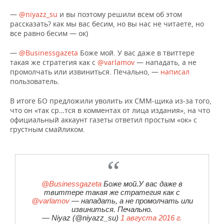
—
@niyazz_su
и вы поэтому решили всем об этом
рассказать? как мы вас бесим, но вы нас не читаете, но
все равно бесим — ок)
—
@Businessgazeta
Боже мой. У вас даже в твиттере
такая же стратегия как с
@varlamov
— нападать, а не
промолчать или извиниться. Печально, —
написал
пользователь.
В итоге БО предложили уволить их СММ-щика из-за того,
что он «так ср…тся в комментах от лица издания», на что
официальный аккаунт газеты ответил простым «ок» с
грустным смайликом.
@Businessgazeta
Боже мой.У вас даже в
твиттере такая же стратегия как с
@varlamov
— нападать, а не промолчать или
извиниться. Печально.
— Niyaz (@niyazz_su)
1 августа 2016 г.