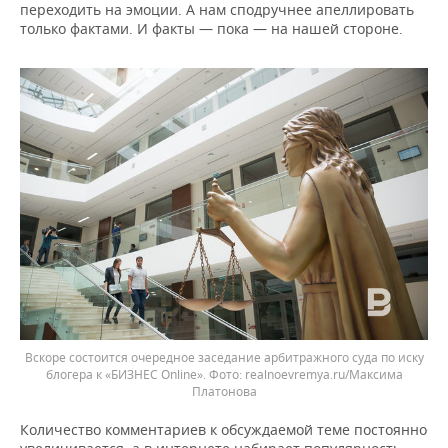
переходить на эмоции. А нам сподручнее апеллировать
только фактами. И факты — пока — на нашей стороне.
Вскоре состоится очередное заседание арбитражного суда по иску
блогера к «БИЗНЕС Online».
realnoevremya.ru/Максима
Платонова
Количество комментариев к обсуждаемой теме постоянно