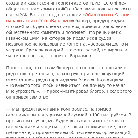
ВОДНЫЕ ВИДЫ СПОРТА
ОБРАЗОВАНИЕ
создании казанской интернет-газетой «БИЗНЕС Online»
общественного комитета #СтопВарламов новым постом в
своем ЖЖ. В статье под названием «
Обиженки из Казани
ХОККЕЙ С МЯЧОМ
ПРОИСШЕСТВИЯ
начали акцию #СтопВарламов
» блогер, предупреждая,
что «сейчас будет очень смешно», приводит заявление
общественного комитета и поясняет, что речь идет о
казанском СМИ, на которое он подал иск в суд за
незаконное использование контента. «Воровали долго и
усердно. Срезали копирайты с фотографий, копировали
частично посты», — написал Варламов.
После этого, по словам блогера, его юристы написали в
редакцию претензию, на которую пришел следующий
ответ от шеф-редактора издания Алексея Брусницына.
«Но вместо того чтобы извиниться, он почему-то начал
мне угрожать!», — прокомментировал блогер. После этого
он привел сам ответ.
— Мы предлагаем найти компромисс, например,
ограничив выплату разумной суммой в 100 тыс. рублей. В
противном случае, мы будем вынуждены использовать
все механизмы защиты — не только юридические, но и
публичные, с привлечением общественных организаций,