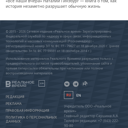
«Все наши вчера» Наталии Гинзбург — книга о том, как
история незаметно разрушает обычную жизнь
© 2015 - 2026 Сетевое издание «Реальное время» Зарегистрировано
Федеральной службой по надзору в сфере связи, информационных
технологий и массовых коммуникаций (Роскомнадзор) –
регистрационный номер ЭЛ № ФС 77 - 79627 от 18 декабря 2020 г. (ранее
свидетельство Эл № ФС 77-59331 от 18 сентября 2014 г.)
Использование материалов Реального Времени разрешено только с
предварительного согласия правообладателей, упоминание сайта и
прямая гиперссылка обязательны при частичном или полном
воспроизведении материалов.
18+
RU
EN
РЕДАКЦИЯ
РЕКЛАМА
Учредитель ООО «Реальное
ПРАВОВАЯ ИНФОРМАЦИЯ
время»
Главный редактор Саушина А.А.
ПОЛИТИКА О ПЕРСОНАЛЬНЫХ
Телефон редакции: +7 (843) 222-
ДАННЫХ
90-80