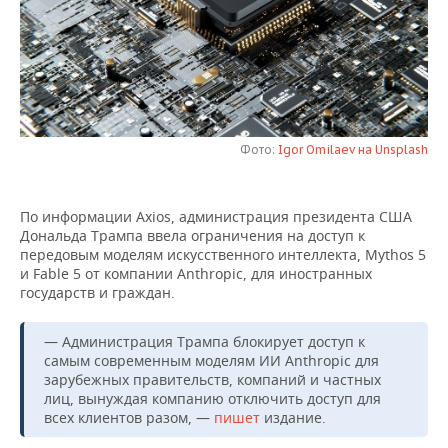
НЕФТЕХИМИЯ
РОЗНИЧНАЯ ТОРГОВЛЯ
НОВОСТИ ТЕХНОЛОГИЙ
МЕРОПРИЯТИЯ
НЕФТЬ
ТРАНСПОРТ
IT
НОВОСТИ МЕРОПРИЯТИЙ
СПОРТ
ОПК
УСЛУГИ
МЕДИА
ВЫЕЗДНАЯ РЕДАКЦИЯ
НОВОСТИ СПОРТА
ОБЩЕСТВО
ЭНЕРГЕТИКА
Фото:
Igor Omilaev на Unsplash
ТЕЛЕКОММУНИКАЦИИ
БИЗНЕС-БРАНЧИ
ФУТБОЛ
НОВОСТИ ОБЩЕСТВА
ФОТОГАЛЕРЕЯ
По информации Axios, администрация президента США
ONLINE-КОНФЕРЕНЦИИ
ХОККЕЙ
ВЛАСТЬ
СЮЖЕТЫ
Дональда Трампа ввела ограничения на доступ к
передовым моделям искусственного интеллекта, Mythos 5
ОТКРЫТАЯ ЛЕКЦИЯ
БАСКЕТБОЛ
ИНФРАСТРУКТУРА
СПРАВОЧНИК
и Fable 5 от компании Anthropic, для иностранных
государств и граждан.
ВОЛЕЙБОЛ
ИСТОРИЯ
СПИСОК ПЕРСОН
ПОЛНАЯ ВЕРСИЯ
— Администрация Трампа блокирует доступ к
КИБЕРСПОРТ
КУЛЬТУРА
СПИСОК КОМПАНИЙ
самым современным моделям ИИ Anthropic для
зарубежных правительств, компаний и частных
лиц, вынуждая компанию отключить доступ для
ФИГУРНОЕ КАТАНИЕ
МЕДИЦИНА
всех клиентов разом, —
пишет
издание.