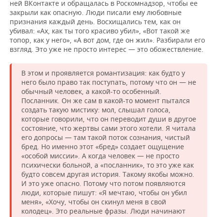
ней ВКонтакте и обращалась в Роскомнадзор, чтобы ее
закрыли как опасную. Люди писали ему любовные
признания каждый день. Восхищались тем, как он
убивал: «Ах, как ты того красиво убил», «Вот такой же
топор, как у него», «А вот дом, где он жил». Разбирали его
взгляд. Это уже не просто интерес — это обожествление.
В этом и проявляется романтизация: как будто у
него было право так поступать, потому что он — не
обычный человек, а какой-то особенный.
Посланник. Он же сам в какой-то момент пытался
создать такую мистику: мол, слышал голоса,
которые говорили, что он переводит души в другое
состояние, что жертвы сами этого хотели. Я читала
его допросы — там такой поток сознания, чистый
бред. Но именно этот «бред» создает ощущение
«особой миссии». А когда человек — не просто
психически больной, а «посланник», то это уже как
будто совсем другая история. Такому якобы можно.
И это уже опасно. Потому что потом появляются
люди, которые пишут: «Я мечтаю, чтобы он убил
меня», «Хочу, чтобы он скинул меня в свой
колодец». Это реальные фразы. Люди начинают