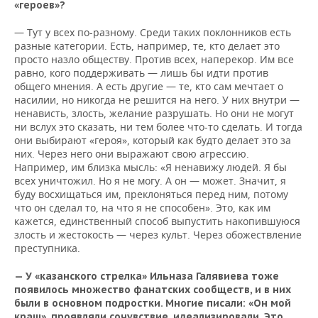
«героев»?
— Тут у всех по-разному. Среди таких поклонников есть
разные категории. Есть, например, те, кто делает это
просто назло обществу. Против всех, наперекор. Им все
равно, кого поддерживать — лишь бы идти против
общего мнения. А есть другие — те, кто сам мечтает о
насилии, но никогда не решится на него. У них внутри —
ненависть, злость, желание разрушать. Но они не могут
ни вслух это сказать, ни тем более что-то сделать. И тогда
они выбирают «героя», который как будто делает это за
них. Через него они выражают свою агрессию.
Например, им близка мысль: «Я ненавижу людей. Я бы
всех уничтожил. Но я не могу. А он — может. Значит, я
буду восхищаться им, преклоняться перед ним, потому
что он сделал то, на что я не способен». Это, как им
кажется, единственный способ выпустить накопившуюся
злость и жестокость — через культ. Через обожествление
преступника.
— У «казанского стрелка» Ильназа Галявиева тоже
появилось множество фанатских сообществ, и в них
были в основном подростки. Многие писали: «Он мой
краш», проявляли сочувствие, идеализировали. Это