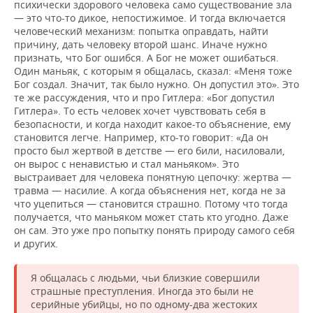
психически здорового человека само существование зла
— это что-то дикое, непостижимое. И тогда включается
человеческий механизм: попытка оправдать, найти
причину, дать человеку второй шанс. Иначе нужно
признать, что Бог ошибся. А Бог не может ошибаться.
Один маньяк, с которым я общалась, сказал: «Меня тоже
Бог создал. Значит, так было нужно. Он допустил это». Это
те же рассуждения, что и про Гитлера: «Бог допустил
Гитлера». То есть человек хочет чувствовать себя в
безопасности, и когда находит какое-то объяснение, ему
становится легче. Например, кто-то говорит: «Да он
просто был жертвой в детстве — его били, насиловали,
он вырос с ненавистью и стал маньяком». Это
выстраивает для человека понятную цепочку: жертва —
травма — насилие. А когда объяснения нет, когда не за
что уцепиться — становится страшно. Потому что тогда
получается, что маньяком может стать кто угодно. Даже
он сам. Это уже про попытку понять природу самого себя
и других.
Я общалась с людьми, чьи близкие совершили
страшные преступления. Иногда это были не
серийные убийцы, но по одному-два жестоких