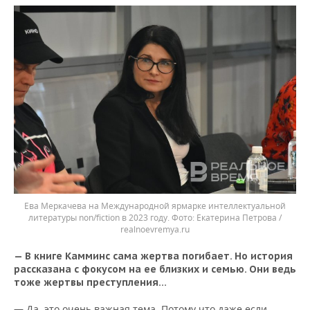
Ева Меркачева на Международной ярмарке интеллектуальной
литературы non/fiction в 2023 году.
Екатерина Петрова /
realnoevremya.ru
— В книге Камминс сама жертва погибает. Но история
рассказана с фокусом на ее близких и семью. Они ведь
тоже жертвы преступления…
— Да, это очень важная тема. Потому что даже если