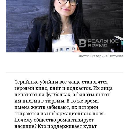
НЕФТЕХИМИЯ
РОЗНИЧНАЯ ТОРГОВЛЯ
НОВОСТИ ТЕХНОЛОГИЙ
МЕРОПРИЯТИЯ
НЕФТЬ
ТРАНСПОРТ
IT
НОВОСТИ МЕРОПРИЯТИЙ
СПОРТ
ОПК
УСЛУГИ
МЕДИА
ВЫЕЗДНАЯ РЕДАКЦИЯ
НОВОСТИ СПОРТА
ОБЩЕСТВО
ЭНЕРГЕТИКА
ТЕЛЕКОММУНИКАЦИИ
БИЗНЕС-БРАНЧИ
ФУТБОЛ
НОВОСТИ ОБЩЕСТВА
ФОТОГАЛЕРЕЯ
Фото: Екатерина Петрова
ONLINE-КОНФЕРЕНЦИИ
ХОККЕЙ
ВЛАСТЬ
СЮЖЕТЫ
ОТКРЫТАЯ ЛЕКЦИЯ
БАСКЕТБОЛ
ИНФРАСТРУКТУРА
СПРАВОЧНИК
Серийные убийцы все чаще становятся
героями кино, книг и подкастов. Их лица
ВОЛЕЙБОЛ
ИСТОРИЯ
СПИСОК ПЕРСОН
ПОЛНАЯ ВЕРСИЯ
печатают на футболках, а фанаты шлют
им письма в тюрьмы. В то же время
КИБЕРСПОРТ
КУЛЬТУРА
СПИСОК КОМПАНИЙ
имена жертв забывают, их истории
стираются из информационного поля.
ФИГУРНОЕ КАТАНИЕ
МЕДИЦИНА
Почему общество романтизирует
насилие? Кто поддерживает культ