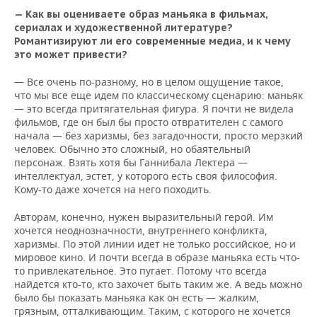
— Как вы оцениваете образ маньяка в фильмах,
сериалах и художественной литературе?
Романтизируют ли его современные медиа, и к чему
это может привести?
— Все очень по-разному, но в целом ощущение такое,
что мы все еще идем по классическому сценарию: маньяк
— это всегда притягательная фигура. Я почти не видела
фильмов, где он был бы просто отвратителен с самого
начала — без харизмы, без загадочности, просто мерзкий
человек. Обычно это сложный, но обаятельный
персонаж. Взять хотя бы Ганнибала Лектера —
интеллектуал, эстет, у которого есть своя философия.
Кому-то даже хочется на него походить.
Авторам, конечно, нужен выразительный герой. Им
хочется неоднозначности, внутреннего конфликта,
харизмы. По этой линии идет не только российское, но и
мировое кино. И почти всегда в образе маньяка есть что-
то привлекательное. Это пугает. Потому что всегда
найдется кто-то, кто захочет быть таким же. А ведь можно
было бы показать маньяка как он есть — жалким,
грязным, отталкивающим. Таким, с которого не хочется