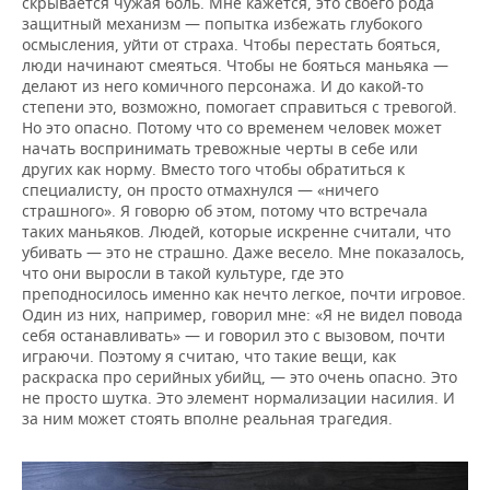
скрывается чужая боль. Мне кажется, это своего рода
защитный механизм — попытка избежать глубокого
осмысления, уйти от страха. Чтобы перестать бояться,
люди начинают смеяться. Чтобы не бояться маньяка —
делают из него комичного персонажа. И до какой-то
степени это, возможно, помогает справиться с тревогой.
Но это опасно. Потому что со временем человек может
начать воспринимать тревожные черты в себе или
других как норму. Вместо того чтобы обратиться к
специалисту, он просто отмахнулся — «ничего
страшного». Я говорю об этом, потому что встречала
таких маньяков. Людей, которые искренне считали, что
убивать — это не страшно. Даже весело. Мне показалось,
что они выросли в такой культуре, где это
преподносилось именно как нечто легкое, почти игровое.
Один из них, например, говорил мне: «Я не видел повода
себя останавливать» — и говорил это с вызовом, почти
играючи. Поэтому я считаю, что такие вещи, как
раскраска про серийных убийц, — это очень опасно. Это
не просто шутка. Это элемент нормализации насилия. И
за ним может стоять вполне реальная трагедия.