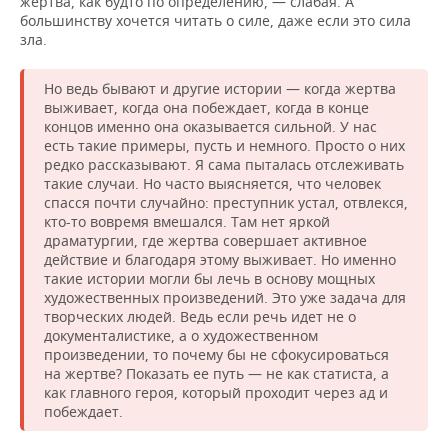
жертва, как будто по определению, — слабая. А
большинству хочется читать о силе, даже если это сила
зла.
Но ведь бывают и другие истории — когда жертва
выживает, когда она побеждает, когда в конце
концов именно она оказывается сильной. У нас
есть такие примеры, пусть и немного. Просто о них
редко рассказывают. Я сама пыталась отслеживать
такие случаи. Но часто выясняется, что человек
спасся почти случайно: преступник устал, отвлекся,
кто-то вовремя вмешался. Там нет яркой
драматургии, где жертва совершает активное
действие и благодаря этому выживает. Но именно
такие истории могли бы лечь в основу мощных
художественных произведений. Это уже задача для
творческих людей. Ведь если речь идет не о
документалистике, а о художественном
произведении, то почему бы не сфокусироваться
на жертве? Показать ее путь — не как статиста, а
как главного героя, который проходит через ад и
побеждает.