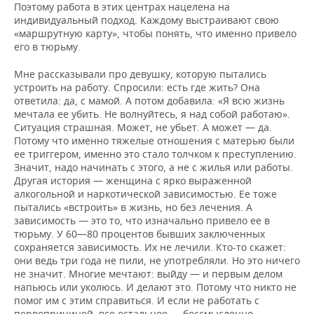
Поэтому работа в этих центрах нацелена на
индивидуальный подход. Каждому выстраивают свою
«маршрутную карту», чтобы понять, что именно привело
его в тюрьму.
Мне рассказывали про девушку, которую пытались
устроить на работу. Спросили: есть где жить? Она
ответила: да, с мамой. А потом добавила: «Я всю жизнь
мечтала ее убить. Не волнуйтесь, я над собой работаю».
Ситуация страшная. Может, не убьет. А может — да.
Потому что именно тяжелые отношения с матерью были
ее триггером, именно это стало толчком к преступлению.
Значит, надо начинать с этого, а не с жилья или работы.
Другая история — женщина с ярко выраженной
алкогольной и наркотической зависимостью. Ее тоже
пытались «встроить» в жизнь, но без лечения. А
зависимость — это то, что изначально привело ее в
тюрьму. У 60—80 процентов бывших заключенных
сохраняется зависимость. Их не лечили. Кто-то скажет:
они ведь три года не пили, не употребляли. Но это ничего
не значит. Многие мечтают: выйду — и первым делом
напьюсь или уколюсь. И делают это. Потому что никто не
помог им с этим справиться. И если не работать с
первопричиной, все остальное — бессмысленно.