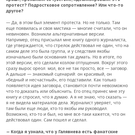
протест? Подростковое сопротивление? Или что-то
другое?
— Да, в этом был элемент протеста. Но не только. Там
еще появилась и своя мистика — многие считали, что он
невиновен. Возникли альтернативные версии.
Например, отец присылал мне книгу одного журналиста,
где утверждается, что стрелок действовал не один, что на
самом деле это была группа, и у следствия якобы
изначально были основания так думать. Но в итоге, по
этой версии, его сделали козлом отпущения. Вокруг этого
сразу вырос ореол: мол, все не так просто, все — заговор.
А дальше — знакомый сценарий: он красивый, он
«бедный и несчастный», его подставили. Как только
появляется идея заговора, становится почти невозможно
что-то доказать или объяснить. Его отец принес мне эту
книгу и спросил, что я думаю. А я не знаю, что сказать —
я не видела материалов дела. Журналист уверяет, что
там были еще люди, кто-то якобы им руководил.
Возможно, кто-то и был, но мне все-таки кажется, что он
действовал один. Сам пошел и сделал.
— Когда я узнала, что у Галявиева есть фанатские