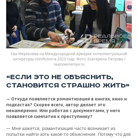
Ева Меркачева на Международной ярмарке интеллектуальной
литературы non/fiction в 2023 году.
Екатерина Петрова /
realnoevremya.ru
«ЕСЛИ ЭТО НЕ ОБЪЯСНИТЬ,
СТАНОВИТСЯ СТРАШНО ЖИТЬ»
— Откуда появляется романтизация в книгах, кино и
подкастах? Скорее всего, автор делает это
ненамеренно. Или работая с документами, у него
появляется симпатия к преступнику?
— Мне кажется, романтизация часто возникает из
попытки найти хоть какое-то объяснение. Потому что для