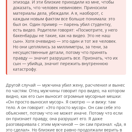
эпизода. И эти близкие приходили ко мне, чтобы
доказать, что человек невиновен. Приносили
материалы дела, убеждали. А я, наоборот, с
каждым новым фактом все больше понимала: это
был он. Один пример — парень убил студентку,
есть видео. Родители говорят: «Посмотрите, у него
бакенбарды не такие, как на видео. Это не наш
сын». Хотя очевидно — это один и тот же человек.
Но они цеплялись за миллиметры, за тени, за
несущественные детали, потому что принять
правду — значит разрушить все. Признать, что их
сын — убийца, значит пережить внутреннюю
катастрофу.
Другой случай — мужчина убил жену, расчленил и вынес
по частям. Отец мужчины говорит про видео, на котором
видно, как его сын выносит огромные мусорные мешки:
«Он просто выносил мусор». Я смотрю — и вижу: там
тело. А он говорит: «Это просто мусор». Он сам себе это
объясняет, потому что не может иначе. Потому что если
он признает правду, она разрушит его. Я даже
разговаривала с этим мужчиной — он сам признал: «Да, я
это сделал». Но близкие все равно продолжали верить в