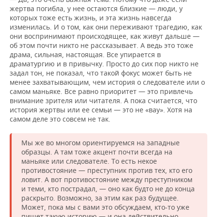
жертва погибла, у нее остаются близкие — люди, у
которых тоже есть жизнь, и эта жизнь навсегда
изменилась. И о том, как они переживают трагедию, как
они воспринимают происходящее, как живут дальше —
об этом почти никто не рассказывает. А ведь это тоже
драма, сильная, настоящая. Все упирается в
драматургию и в привычку. Просто до сих пор никто не
задал тон, не показал, что такой фокус может быть не
менее захватывающим, чем история о следователе или о
самом маньяке. Все равно приоритет — это привлечь
внимание зрителя или читателя. А пока считается, что
история жертвы или ее семьи — это не «вау». Хотя на
самом деле это совсем не так.
Мы же во многом ориентируемся на западные
образцы. А там тоже акцент почти всегда на
маньяке или следователе. То есть некое
противостояние — преступник против тех, кто его
ловит. А вот противостояние между преступником
и теми, кто пострадал, — оно как будто не до конца
раскрыто. Возможно, за этим как раз будущее.
Может, пока мы с вами это обсуждаем, кто-то уже
пишет такую историю — и она действительно