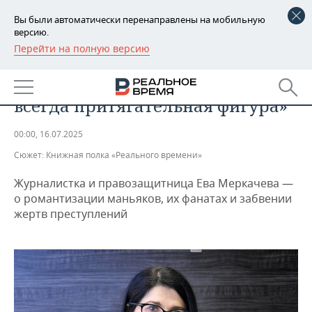
Вы были автоматически перенаправлены на мобильную
версию.
Перейти на полную версию
РЕГИОНЫ
ОБЩЕСТВО
Ева Меркачева: «Маньяк — это
БАШКОРТОСТАН
НОВОСТИ
всегда притягательная фигура»
ТАТАРСТАН
АНАЛИТИКА
00:00, 16.07.2025
УДМУРТИЯ
НОВОСТИ АНАЛИТИКИ
ЭКОНОМИКА
Сюжет:
Книжная полка «Реального времени»
ДЕКЛАРАЦИИ О ДОХОДАХ
НОВОСТИ ЭКОНОМИКИ
ПРОМЫШЛЕННОСТЬ
Журналистка и правозащитница Ева Меркачева —
о романтизации маньяков, их фанатах и забвении
КОРОЛИ ГОСЗАКАЗА ПФО
ФИНАНСЫ
НОВОСТИ
НЕДВИЖИМОСТЬ
жертв преступлений
ПРОМЫШЛЕННОСТИ
ВУЗЫ ТАТАРСТАНА
БАНКИ
НОВОСТИ НЕДВИЖИМОСТИ
АВТО
АГРОПРОМ
КОМУ ПРИНАДЛЕЖАТ
БЮДЖЕТ
НОВОСТИ АВТО
БИЗНЕС
ТОРГОВЫЕ ЦЕНТРЫ
МАШИНОСТРОЕНИЕ
ТАТАРСТАНА
ИНВЕСТИЦИИ
НОВОСТИ БИЗНЕСА
ТЕХНОЛОГИИ