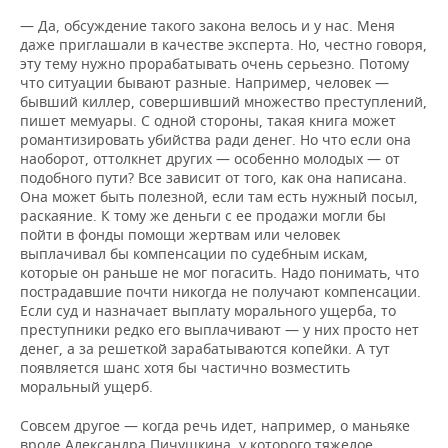
— Да, обсуждение такого закона велось и у нас. Меня
даже приглашали в качестве эксперта. Но, честно говоря,
эту тему нужно прорабатывать очень серьезно. Потому
что ситуации бывают разные. Например, человек —
бывший киллер, совершивший множество преступлений,
пишет мемуары. С одной стороны, такая книга может
романтизировать убийства ради денег. Но что если она
наоборот, оттолкнет других — особенно молодых — от
подобного пути? Все зависит от того, как она написана.
Она может быть полезной, если там есть нужный посыл,
раскаяние. К тому же деньги с ее продажи могли бы
пойти в фонды помощи жертвам или человек
выплачивал бы компенсации по судебным искам,
которые он раньше не мог погасить. Надо понимать, что
пострадавшие почти никогда не получают компенсации.
Если суд и назначает выплату морального ущерба, то
преступники редко его выплачивают — у них просто нет
денег, а за решеткой зарабатываются копейки. А тут
появляется шанс хотя бы частично возместить
моральный ущерб.
Совсем другое — когда речь идет, например, о маньяке
вроде Александра Пичушкина, у которого тяжелое