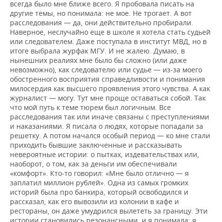
всегда было мне ближе всего. Я пробовала писать на
другие темы, но понимала: не мое. Не трогает. А вот
расследования — да, они действительно пробирали.
Наверное, неслучайно еще в школе я хотела стать судьей
или следователем. Даже поступала в институт МВД, но в
итоге выбрала журфак МГУ. И не жалею. Думаю, в
нынешних реалиях мне было бы сложно (или даже
невозможно), как следователю или судье — из-за моего
обостренного восприятия справедливости и понимания
милосердия как высшего проявления этого чувства. А как
журналист — могу. Тут мне проще оставаться собой. Так
что мой путь к теме тюрем был логичным. Все
расследования так или иначе связаны с преступлениями
и наказаниями. Я писала о людях, которые попадали за
решетку. А потом начался особый период — ко мне стали
приходить бывшие заключенные и рассказывать
невероятные истории: о пытках, издевательствах или,
наоборот, о том, как за деньги им обеспечивали
«комфорт». Кто-то говорил: «Мне было отлично — я
заплатил миллион рублей». Одна из самых громких
историй была про банкира, который освободился и
рассказал, как его вывозили из колонии в кафе и
рестораны, он даже умудрился вылететь за границу. Эти
истории становились резонансными, и я понимала: я