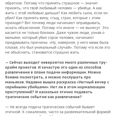
обратное. Потому что принять страшное — значит
принять, что твой любимый человек — убийца. А как
жить с этой любовью дальше? Как любить сына, если он
убил? Как принять вину, стыд, страх, которые с этим
приходят? Вот почему люди начинают оправдывать,
искать объяснения. Потому что иначе — не вынесут. Это
касается не только близких. Даже чужие люди, узнав о
маньяке, который убил сорок человек, начинают
придумывать причины: «Ну, наверное, у него мама была
плохая, это был уникальный случай». Потому что если это
не объяснить, становится страшно жить.
— Сейчас выходит невероятно много различных тру-
крайм проектов. И зачастую это один из способов
развлечения в плане подачи информации. Можно
боевик посмотреть, а можно послушать про
маньяков. Недавно вышла раскраска «Уютный вечер с
серийными убийцами». Нет ли в этом нормализации
преступлений? И насколько этично подавать
трагические события как развлечение?
— Не всегда подача трагических событий бывает
этичной. К сожалению, часто за развлекательной формой