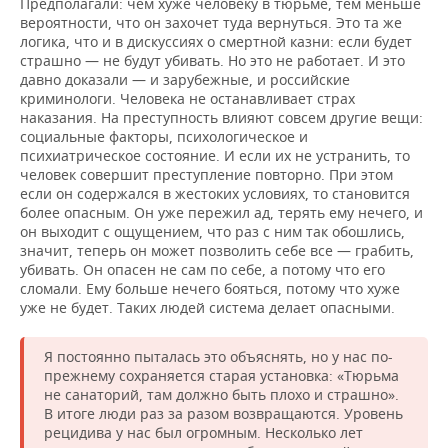
Предполагали: чем хуже человеку в тюрьме, тем меньше
вероятности, что он захочет туда вернуться. Это та же
логика, что и в дискуссиях о смертной казни: если будет
страшно — не будут убивать. Но это не работает. И это
давно доказали — и зарубежные, и российские
криминологи. Человека не останавливает страх
наказания. На преступность влияют совсем другие вещи:
социальные факторы, психологическое и
психиатрическое состояние. И если их не устранить, то
человек совершит преступление повторно. При этом
если он содержался в жестоких условиях, то становится
более опасным. Он уже пережил ад, терять ему нечего, и
он выходит с ощущением, что раз с ним так обошлись,
значит, теперь он может позволить себе все — грабить,
убивать. Он опасен не сам по себе, а потому что его
сломали. Ему больше нечего бояться, потому что хуже
уже не будет. Таких людей система делает опасными.
Я постоянно пыталась это объяснять, но у нас по-
прежнему сохраняется старая установка: «Тюрьма
не санаторий, там должно быть плохо и страшно».
В итоге люди раз за разом возвращаются. Уровень
рецидива у нас был огромным. Несколько лет