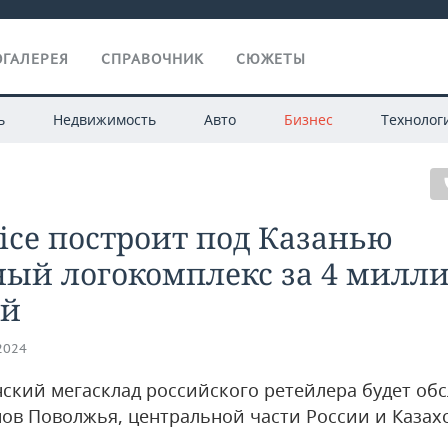
ГАЛЕРЕЯ
СПРАВОЧНИК
СЮЖЕТЫ
ь
Недвижимость
Авто
Бизнес
Технолог
rice построит под Казанью
ный логокомплекс за 4 милл
ей
.2024
нский мегасклад российского ретейлера будет об
нов Поволжья, центральной части России и Казах