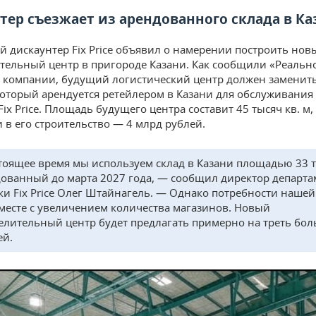
тер съезжает из арендованного склада в Ка
 дискаунтер Fix Price объявил о намерении построить нов
тельный центр в пригороде Казани. Как сообщили «Реальн
 компании, будущий логистический центр должен заменить
который арендуется ретейлером в Казани для обслуживания 
ix Price. Площадь будущего центра составит 45 тысяч кв. м,
 в его строительство — 4 млрд рублей.
тоящее время мы используем склад в Казани площадью 33 т
дованный до марта 2027 года, — сообщил директор департа
ки Fix Price Олег Штайнагель. — Однако потребности нашей
вместе с увеличением количества магазинов. Новый
елительный центр будет предлагать примерно на треть бо
ей.