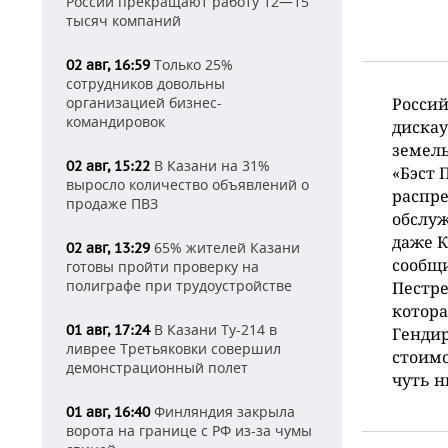
России прекращают работу 12—15
тысяч компаний
Только 25%
02 авг, 16:59
сотрудников довольны
организацией бизнес-
Россий
командировок
дискау
земель
В Казани на 31%
02 авг, 15:22
«Бэст 
выросло количество объявлений о
распре
продаже ПВЗ
обслуж
даже К
65% жителей Казани
02 авг, 13:29
сообщи
готовы пройти проверку на
полиграфе при трудоустройстве
Пестре
котора
В Казани Ту-214 в
01 авг, 17:24
Генди
ливрее Третьяковки совершил
стоимо
демонстрационный полет
чуть н
Финляндия закрыла
01 авг, 16:40
ворота на границе с РФ из-за чумы