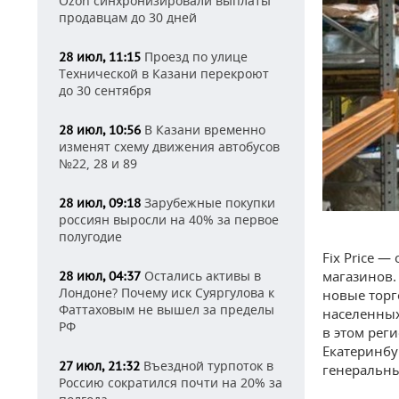
Ozon синхронизировали выплаты
продавцам до 30 дней
Проезд по улице
28 июл, 11:15
Технической в Казани перекроют
до 30 сентября
В Казани временно
28 июл, 10:56
изменят схему движения автобусов
№22, 28 и 89
Зарубежные покупки
28 июл, 09:18
россиян выросли на 40% за первое
полугодие
Fix Price 
магазинов.
Остались активы в
28 июл, 04:37
Лондоне? Почему иск Суяргулова к
новые торг
Фаттаховым не вышел за пределы
населенных
РФ
в этом рег
Екатеринбу
Въездной турпоток в
27 июл, 21:32
генеральны
Россию сократился почти на 20% за