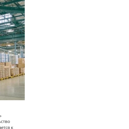
ь
ьство
ется к