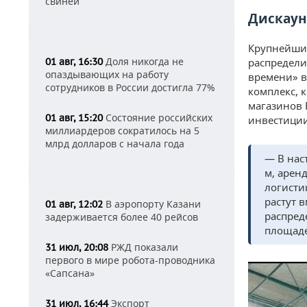
свиней
Дискаун
Крупнейший
Доля никогда не
01 авг, 16:30
распредели
опаздывающих на работу
времени» в
сотрудников в России достигла 77%
комплекс, 
магазинов F
Состояние российских
01 авг, 15:20
инвестиции
миллиардеров сократилось на 5
млрд долларов с начала года
— В нас
м, арен
логисти
растут 
В аэропорту Казани
01 авг, 12:02
распред
задерживается более 40 рейсов
площад
РЖД показали
31 июл, 20:08
первого в мире робота-проводника
«Сапсана»
Экспорт
31 июл, 16:44