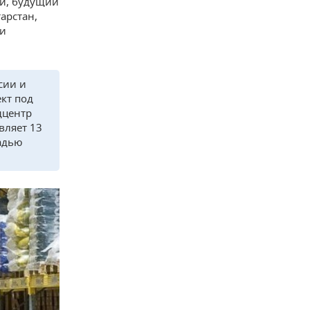
ии, будущий
арстан,
 и
сии и
ект под
дцентр
вляет 13
адью