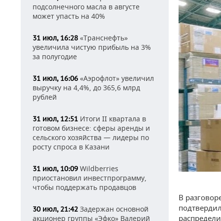
подсолнечного масла в августе
может упасть на 40%
«Транснефть»
31 июл, 16:28
увеличила чистую прибыль на 3%
за полугодие
«Аэрофлот» увеличил
31 июл, 16:06
выручку на 4,4%, до 365,6 млрд
рублей
Итоги II квартала в
31 июл, 12:51
готовом бизнесе: сферы аренды и
сельского хозяйства — лидеры по
росту спроса в Казани
Wildberries
31 июл, 10:09
приостановил инвестпрограмму,
чтобы поддержать продавцов
В разговор
подтвердил
Задержан основной
30 июл, 21:42
распредели
акционер группы «Эфко» Валерий