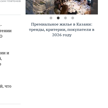
ксим Платонов
Премиальное жилье в Казани:
-
тренды, критерии, покупатели в
етении
2026 году
ОО
сии и
,
р
й, что