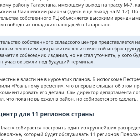
кому району Татарстана, имеющему выход на трассу М-7, ка
ский и Лаишевский районы (здесь еще выход на М-12). По 
тельства собственного РЦ объясняется высокими арендным
м свободных складских площадей в Татарстане.
тельство собственного складского центра представляется н
вным решением для развития логистической инфраструкту
 заметил собеседник издания, но не стал уточнять, у кого бу
н участок земли под будущий терминал.
местные власти не в курсе этих планов. В исполкоме Пестр
вили «Реальному времени», что впервые слышат об этом про
комментировать его детали. Сам директор департамента лог
ил, что пока не выезжал в район, но собирается это сделать.
центр для 11 регионов страны
Пласт» собирается построить один из крупнейших распред
Поволжье, который будет обслуживать 11 регионов Поволжь