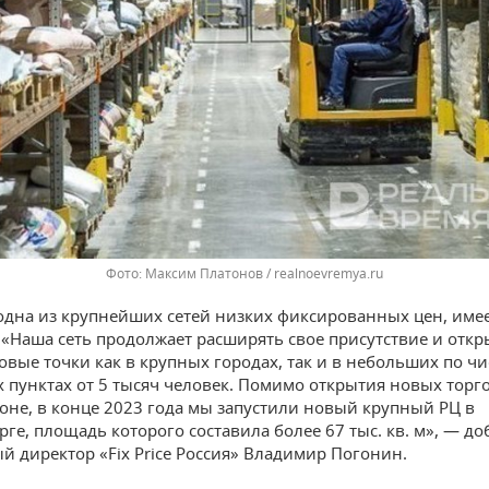
Максим Платонов / realnoevremya.ru
— одна из крупнейших сетей низких фиксированных цен, имее
 «Наша сеть продолжает расширять свое присутствие и откр
овые точки как в крупных городах, так и в небольших по ч
 пунктах от 5 тысяч человек. Помимо открытия новых торг
ионе, в конце 2023 года мы запустили новый крупный РЦ в
рге, площадь которого составила более 67 тыс. кв. м», — д
й директор «Fix Price Россия» Владимир Погонин.