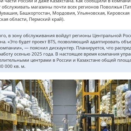
й части России и даже Казахстана. Как сообщили в компан
т обслуживать магазины почти всех регионов Поволжья (Тат
Чувашия, Башкортостан, Мордовия, Ульяновская, Кировская
кая области, Пермский край).
ого, в зону обслуживания войдут регионы Центральной Рос
ана. «Это будет проект BTS, позволяющий адаптировать объ
омпании», — пояснил дискаунтер. Планируется, что распре
работу осенью 2025 года. В настоящее время компания упра
елительными центрами в России и Казахстане общей площ
0 000 кв. м.