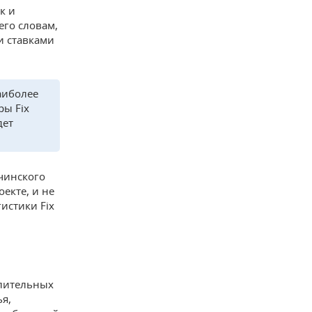
к и
его словам,
и ставками
аиболее
ры Fix
дет
ечинского
екте, и не
истики Fix
елительных
я,