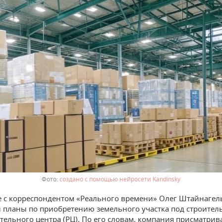
создано с помощью нейросети Kandinsky
е с корреспондентом «Реального времени» Олег Штайнагел
 планы по приобретению земельного участка под строител
тельного центра (РЦ). По его словам, компания присматрива