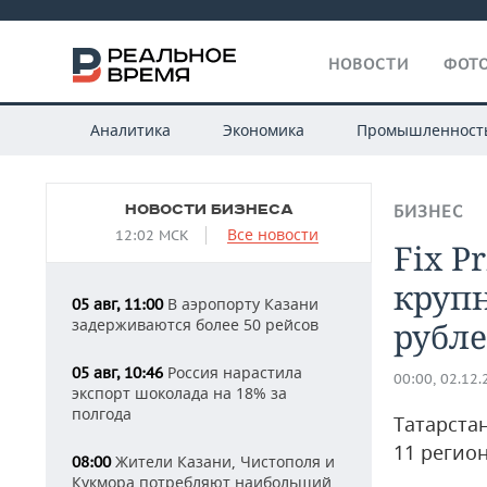
НОВОСТИ
ФОТО
Аналитика
Экономика
Промышленност
НОВОСТИ БИЗНЕСА
БИЗНЕС
Все новости
12:02 МСК
Fix P
круп
В аэропорту Казани
05 авг, 11:00
задерживаются более 50 рейсов
рубл
Россия нарастила
05 авг, 10:46
00:00, 02.12
экспорт шоколада на 18% за
полгода
Татарста
11 регио
Жители Казани, Чистополя и
08:00
Кукмора потребляют наибольший