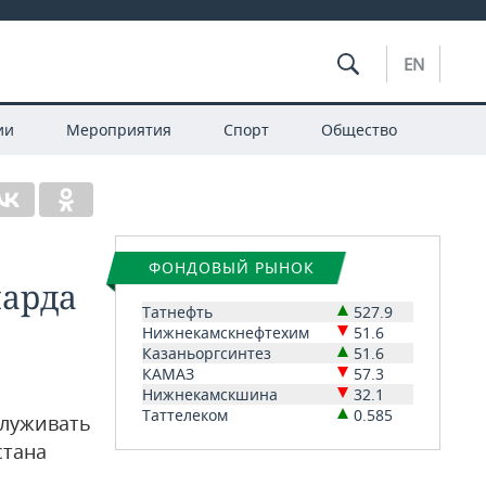
EN
ии
Мероприятия
Спорт
Общество
ФОНДОВЫЙ РЫНОК
иарда
Татнефть
527.9
Нижнекамскнефтехим
51.6
Казаньоргсинтез
51.6
КАМАЗ
57.3
Нижнекамскшина
32.1
Таттелеком
0.585
служивать
стана