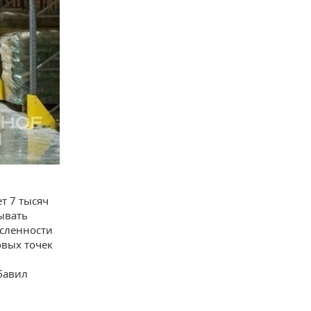
т 7 тысяч
ывать
исленности
овых точек
обавил