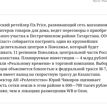
Фото: Ма
ский ретейлер Fix Price, развивающий сеть магазинов
нтеров товаров для дома, ведет переговоры о приобр
ного участка в Пестречинском районе Татарстана. О
Пласт» собирается построить один из крупнейших
делительных центров в Поволжье, который будет
ивать 11 регионов Поволжья, центральной части Рос
азахстана. Планируемые инвестиции — 4 млрд рублей
ли «Реальному времени» в торговой компании. Выбо
цов объясняется близостью к федеральной трассе М-7,
я имеет выход на скоростную трассу до Казахстана.
ректор АН «РеАгентство» Юрий Чикиров оценивает
сть сотки земли в этом районе в 600—700 тысяч рубле
иже, чем в локациях размещения WB и Ozon.