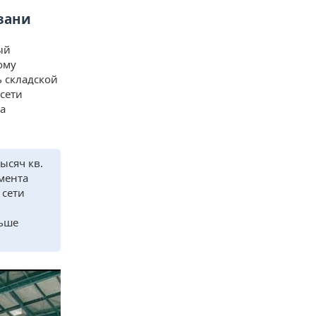
зани
ый
ому
 складской
сети
 а
ысяч кв.
мента
 сети
льше