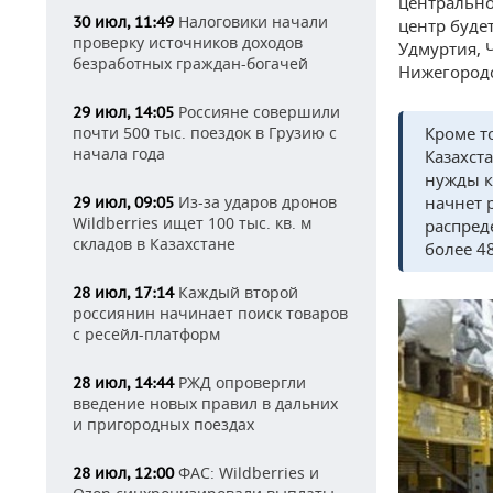
центрально
Налоговики начали
30 июл, 11:49
центр буде
проверку источников доходов
Удмуртия, 
безработных граждан-богачей
Нижегородс
Россияне совершили
29 июл, 14:05
Кроме т
почти 500 тыс. поездок в Грузию с
начала года
Казахст
нужды к
начнет 
Из-за ударов дронов
29 июл, 09:05
Wildberries ищет 100 тыс. кв. м
распред
складов в Казахстане
более 48
Каждый второй
28 июл, 17:14
россиянин начинает поиск товаров
с ресейл-платформ
РЖД опровергли
28 июл, 14:44
введение новых правил в дальних
и пригородных поездах
ФАС: Wildberries и
28 июл, 12:00