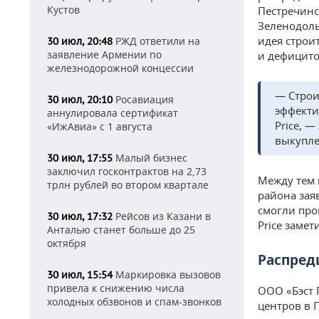
Кустов
Пестречинс
Зеленодоль
идея строи
РЖД ответили на
30 июл, 20:48
заявление Армении по
и дефицито
железнодорожной концессии
— Строи
Росавиация
30 июл, 20:10
эффекти
аннулировала сертификат
Price, —
«ИжАвиа» с 1 августа
выкупле
Малый бизнес
30 июл, 17:55
заключил госконтрактов на 2,73
Между тем 
трлн рублей во втором квартале
района зая
смогли про
Рейсов из Казани в
30 июл, 17:32
Price замет
Анталью станет больше до 25
октября
Распред
Маркировка вызовов
30 июл, 15:54
привела к снижению числа
ООО «Бэст 
холодных обзвонов и спам-звонков
центров в 