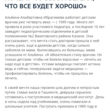
ЧТО ВСЕ БУДЕТ ХОРОШО»
Альбина Альбертовна Ибрагимова работает детским
врачом уже четверть века — с 1999 года. Много лет
провела в роли участкового педиатра, а последние 10 лет
заведует педиатрическим отделением в детской
поликлинике №2 Вахитовского района Казани. Она
рассказывает, что мечта стать доктором пришла к ней
очень рано, еще в далеком детстве, когда сильно
заболела ее мама. Выписавшись из больницы, мама
услышала от Альбины: «Я обязательно стану врачом. Но
только детским: чтобы не болели взрослые — лечить их
надо еще в детстве». Устами младенца глаголет истина:
ведь и сейчас генеральная задача медицины —
профилактировать болезнь, чтобы не пришлось ее
лечить.
К своей мечте наша героиня шла долгим и непростым
путем. Семья жила в Ташкенте, девушка серьезно
готовилась к поступлению в медицинский институт. День
и ночь сидела над учебниками, очень помогали и
школьные учителя. Поступать приехала в 1989 году в