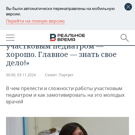
Вы были автоматически перенаправлены на мобильную
версию.
Перейти на полную версию
РЕГИОНЫ
ОБЩЕСТВО
Альбина Ибрагимова: «Работать
БАШКОРТОСТАН
НОВОСТИ
участковым педиатром —
ТАТАРСТАН
АНАЛИТИКА
хорошо. Главное — знать свое
дело!»
УДМУРТИЯ
НОВОСТИ АНАЛИТИКИ
ЭКОНОМИКА
00:00, 03.11.2024
Сюжет:
Портрет
ДЕКЛАРАЦИИ О ДОХОДАХ
НОВОСТИ ЭКОНОМИКИ
ПРОМЫШЛЕННОСТЬ
В чем прелести и сложности работы участковым
КОРОЛИ ГОСЗАКАЗА ПФО
ФИНАНСЫ
НОВОСТИ
НЕДВИЖИМОСТЬ
педиатром и как замотивировать на это молодых
ПРОМЫШЛЕННОСТИ
врачей
ВУЗЫ ТАТАРСТАНА
БАНКИ
НОВОСТИ НЕДВИЖИМОСТИ
АВТО
АГРОПРОМ
КОМУ ПРИНАДЛЕЖАТ
БЮДЖЕТ
НОВОСТИ АВТО
БИЗНЕС
ТОРГОВЫЕ ЦЕНТРЫ
МАШИНОСТРОЕНИЕ
ТАТАРСТАНА
ИНВЕСТИЦИИ
НОВОСТИ БИЗНЕСА
ТЕХНОЛОГИИ