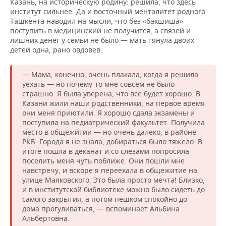
Казань, на историческую родину: решила, что здесь
институт сильнее. Да и восточный менталитет родного
Ташкента наводил на мысли, что без «бакшиша»
поступить в медицинский не получится, а связей и
лишних денег у семьи не было — мать тянула двоих
детей одна, рано овдовев.
— Мама, конечно, очень плакала, когда я решила
уехать — но почему-то мне совсем не было
страшно. Я была уверена, что все будет хорошо. В
Казани жили наши родственники, на первое время
они меня приютили. Я хорошо сдала экзамены и
поступила на педиатрический факультет. Получила
место в общежитии — но очень далеко, в районе
РКБ. Города я не знала, добираться было тяжело. В
итоге пошла в деканат и со слезами попросила
поселить меня чуть поближе. Они пошли мне
навстречу, и вскоре я переехала в общежитие на
улице Маяковского. Это была просто мечта! Близко,
и в институтской библиотеке можно было сидеть до
самого закрытия, а потом пешком спокойно до
дома прогуливаться, — вспоминает Альбина
Альбертовна.