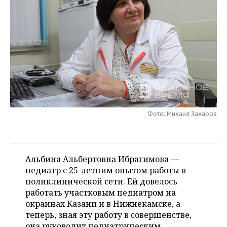
НЕФТЕХИМИЯ
РОЗНИЧНАЯ ТОРГОВЛЯ
НОВОСТИ ТЕХНОЛОГИЙ
МЕРОПРИЯТИЯ
НЕФТЬ
ТРАНСПОРТ
IT
НОВОСТИ МЕРОПРИЯТИЙ
СПОРТ
ОПК
УСЛУГИ
МЕДИА
ВЫЕЗДНАЯ РЕДАКЦИЯ
НОВОСТИ СПОРТА
ОБЩЕСТВО
ЭНЕРГЕТИКА
ТЕЛЕКОММУНИКАЦИИ
БИЗНЕС-БРАНЧИ
ФУТБОЛ
НОВОСТИ ОБЩЕСТВА
ФОТОГАЛЕРЕЯ
ONLINE-КОНФЕРЕНЦИИ
ХОККЕЙ
ВЛАСТЬ
СЮЖЕТЫ
Фото: Михаил Захаров
ОТКРЫТАЯ ЛЕКЦИЯ
БАСКЕТБОЛ
ИНФРАСТРУКТУРА
СПРАВОЧНИК
ВОЛЕЙБОЛ
ИСТОРИЯ
СПИСОК ПЕРСОН
Альбина Альбертовна Ибрагимова —
ПОЛНАЯ ВЕРСИЯ
педиатр с 25-летним опытом работы в
поликлинической сети. Ей довелось
КИБЕРСПОРТ
КУЛЬТУРА
СПИСОК КОМПАНИЙ
работать участковым педиатром на
окраинах Казани и в Нижнекамске, а
ФИГУРНОЕ КАТАНИЕ
МЕДИЦИНА
теперь, зная эту работу в совершенстве,
она руководит педиатрическим