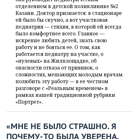
ВОДНЫЕ ВИДЫ СПОРТА
ОБРАЗОВАНИЕ
отделением в детской поликлинике №2
Казани. Доктор признается: в стационаре
ХОККЕЙ С МЯЧОМ
ПРОИСШЕСТВИЯ
ей было бы скучно, а вот участковая
педиатрия — стихия, в которой ей всегда
было комфортнее всего. Главное —
искренне любить детей, знать свою
работу и не бояться ее. О том, как
работается педиатру на участке, о
«нулевых» на Жилплощадке, об
опасности отказа от прививок, о
сложностях, мешающих молодым врачам
полюбить эту работу — в ее честном
разговоре с «Реальным временем» в
рамках нашей традиционной рубрики
«Портрет».
«МНЕ НЕ БЫЛО СТРАШНО. Я
ПОЧЕМУ-ТО БЫЛА УВЕРЕНА,