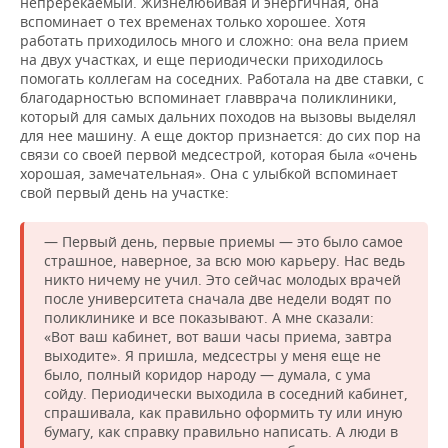
непререкаемый. Жизнелюбивая и энергичная, она
вспоминает о тех временах только хорошее. Хотя
работать приходилось много и сложно: она вела прием
на двух участках, и еще периодически приходилось
помогать коллегам на соседних. Работала на две ставки, с
благодарностью вспоминает главврача поликлиники,
который для самых дальних походов на вызовы выделял
для нее машину. А еще доктор признается: до сих пор на
связи со своей первой медсестрой, которая была «очень
хорошая, замечательная». Она с улыбкой вспоминает
свой первый день на участке:
— Первый день, первые приемы — это было самое
страшное, наверное, за всю мою карьеру. Нас ведь
никто ничему не учил. Это сейчас молодых врачей
после университета сначала две недели водят по
поликлинике и все показывают. А мне сказали:
«Вот ваш кабинет, вот ваши часы приема, завтра
выходите». Я пришла, медсестры у меня еще не
было, полный коридор народу — думала, с ума
сойду. Периодически выходила в соседний кабинет,
спрашивала, как правильно оформить ту или иную
бумагу, как справку правильно написать. А люди в