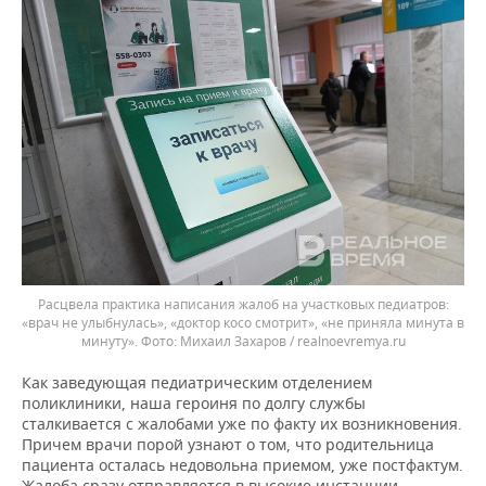
Расцвела практика написания жалоб на участковых педиатров:
«врач не улыбнулась», «доктор косо смотрит», «не приняла минута в
минуту».
Михаил Захаров / realnoevremya.ru
Как заведующая педиатрическим отделением
поликлиники, наша героиня по долгу службы
сталкивается с жалобами уже по факту их возникновения.
Причем врачи порой узнают о том, что родительница
пациента осталась недовольна приемом, уже постфактум.
Жалоба сразу отправляется в высокие инстанции.