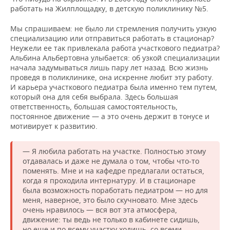
работать на Жилплощадку, в детскую поликлинику №5.
Мы спрашиваем: не было ли стремления получить узкую
специализацию или отправиться работать в стационар?
Неужели ее так привлекала работа участкового педиатра?
Альбина Альбертовна улыбается: об узкой специализации
начала задумываться лишь пару лет назад. Всю жизнь
проведя в поликлинике, она искренне любит эту работу.
И карьера участкового педиатра была именно тем путем,
который она для себя выбрала. Здесь большая
ответственность, большая самостоятельность,
постоянное движение — а это очень держит в тонусе и
мотивирует к развитию.
— Я любила работать на участке. Полностью этому
отдавалась и даже не думала о том, чтобы что-то
поменять. Мне и на кафедре предлагали остаться,
когда я проходила интернатуру. И в стационаре
была возможность поработать педиатром — но для
меня, наверное, это было скучновато. Мне здесь
очень нравилось — вся вот эта атмосфера,
движение: ты ведь не только в кабинете сидишь,
но еще и по всему участку ходишь, со всеми