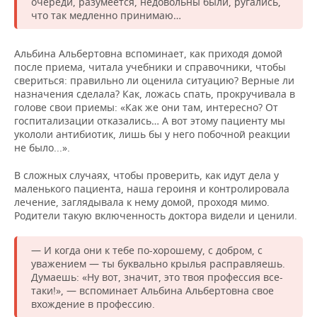
очереди, разумеется, недовольны были, ругались,
что так медленно принимаю…
Альбина Альбертовна вспоминает, как приходя домой
после приема, читала учебники и справочники, чтобы
свериться: правильно ли оценила ситуацию? Верные ли
назначения сделала? Как, ложась спать, прокручивала в
голове свои приемы: «Как же они там, интересно? От
госпитализации отказались… А вот этому пациенту мы
укололи антибиотик, лишь бы у него побочной реакции
не было...».
В сложных случаях, чтобы проверить, как идут дела у
маленького пациента, наша героиня и контролировала
лечение, заглядывала к нему домой, проходя мимо.
Родители такую включенность доктора видели и ценили.
— И когда они к тебе по-хорошему, с добром, с
уважением — ты буквально крылья расправляешь.
Думаешь: «Ну вот, значит, это твоя профессия все-
таки!», — вспоминает Альбина Альбертовна свое
вхождение в профессию.