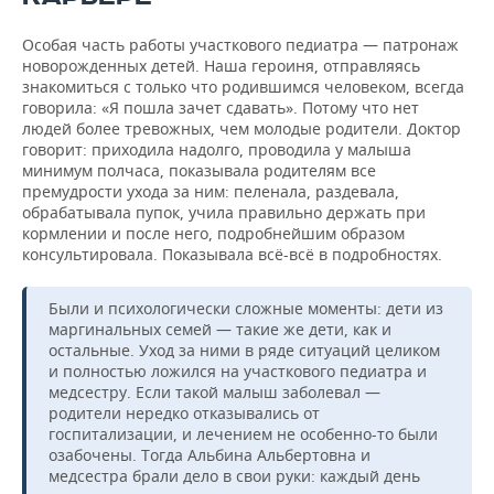
Особая часть работы участкового педиатра — патронаж
новорожденных детей. Наша героиня, отправляясь
знакомиться с только что родившимся человеком, всегда
говорила: «Я пошла зачет сдавать». Потому что нет
людей более тревожных, чем молодые родители. Доктор
говорит: приходила надолго, проводила у малыша
минимум полчаса, показывала родителям все
премудрости ухода за ним: пеленала, раздевала,
обрабатывала пупок, учила правильно держать при
кормлении и после него, подробнейшим образом
консультировала. Показывала всё-всё в подробностях.
Были и психологически сложные моменты: дети из
маргинальных семей — такие же дети, как и
остальные. Уход за ними в ряде ситуаций целиком
и полностью ложился на участкового педиатра и
медсестру. Если такой малыш заболевал —
родители нередко отказывались от
госпитализации, и лечением не особенно-то были
озабочены. Тогда Альбина Альбертовна и
медсестра брали дело в свои руки: каждый день