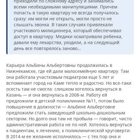
приходили по сложному адресу и занимались
всеми необходимыми манипуляциями. Причем
попасть в такую квартиру не всегда получалось
сразу: им могли не открыть, могли просто не
слышать звонка. В таких случаях привлекали
участкового милиционера, который обеспечивал
доступ в квартиру. Медики осматривали ребенка,
давали ему лекарства, уходили, а на следующий
день все повторялось заново…
Карьера Альбины Альбертовны продолжилась в
Нижнекамске, где ей дали малосемейную квартиру. Там
она работала участковым педиатром еще 5 лет и
вспоминает город на Каме тепло и радостно. Но все-таки
осесть там не смогла: слишком хотелось вернуться в
Казань — и она вернулась в 2008-м. Работу ей
предложили в детской поликлинике №11, потом было
повышение в должности — Альбине Альбертовне
предложили стать заведующей школьно-дошкольным
сектором. Но долго она там не пробыла — говорит, чисто
административная работа не по ней. Хотелось вернуться
к пациентам, к лечению, к поликлинической круговерти.
В 2014-м ее желание исполнилось — с тех пор она и