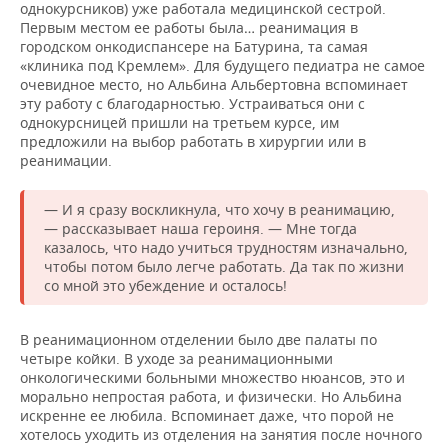
однокурсников) уже работала медицинской сестрой.
Первым местом ее работы была… реанимация в
городском онкодиспансере на Батурина, та самая
«клиника под Кремлем». Для будущего педиатра не самое
очевидное место, но Альбина Альбертовна вспоминает
эту работу с благодарностью. Устраиваться они с
однокурсницей пришли на третьем курсе, им
предложили на выбор работать в хирургии или в
реанимации.
— И я сразу воскликнула, что хочу в реанимацию,
— рассказывает наша героиня. — Мне тогда
казалось, что надо учиться трудностям изначально,
чтобы потом было легче работать. Да так по жизни
со мной это убеждение и осталось!
В реанимационном отделении было две палаты по
четыре койки. В уходе за реанимационными
онкологическими больными множество нюансов, это и
морально непростая работа, и физически. Но Альбина
искренне ее любила. Вспоминает даже, что порой не
хотелось уходить из отделения на занятия после ночного