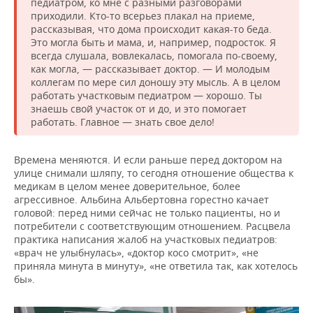
педиатром, ко мне с разными разговорами
приходили. Кто-то всерьез плакал на приеме,
рассказывая, что дома происходит какая-то беда.
Это могла быть и мама, и, например, подросток. Я
всегда слушала, вовлекалась, помогала по-своему,
как могла, — рассказывает доктор. — И молодым
коллегам по мере сил доношу эту мысль. А в целом
работать участковым педиатром — хорошо. Ты
знаешь свой участок от и до, и это помогает
работать. Главное — знать свое дело!
Времена меняются. И если раньше перед доктором на
улице снимали шляпу, то сегодня отношение общества к
медикам в целом менее доверительное, более
агрессивное. Альбина Альбертовна горестно качает
головой: перед ними сейчас не только пациенты, но и
потребители с соответствующим отношением. Расцвела
практика написания жалоб на участковых педиатров:
«врач не улыбнулась», «доктор косо смотрит», «не
приняла минута в минуту», «не ответила так, как хотелось
бы».