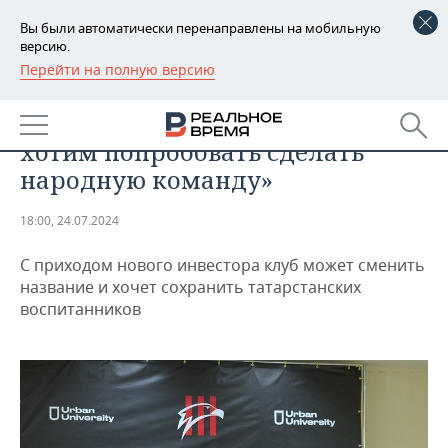
Вы были автоматически перенаправлены на мобильную
версию.
Перейти на полную версию
РЕГИОНЫ
СПОРТ
Ильгиз Гараев, ФК «Сокол»: «Мы
БАШКОРТОСТАН
НОВОСТИ
хотим попробовать сделать
ТАТАРСТАН
АНАЛИТИКА
народную команду»
УДМУРТИЯ
НОВОСТИ АНАЛИТИКИ
ЭКОНОМИКА
18:00, 24.07.2024
ДЕКЛАРАЦИИ О ДОХОДАХ
НОВОСТИ ЭКОНОМИКИ
ПРОМЫШЛЕННОСТЬ
С приходом нового инвестора клуб может сменить
название и хочет сохранить татарстанских
КОРОЛИ ГОСЗАКАЗА ПФО
ФИНАНСЫ
НОВОСТИ
НЕДВИЖИМОСТЬ
воспитанников
ПРОМЫШЛЕННОСТИ
ВУЗЫ ТАТАРСТАНА
БАНКИ
НОВОСТИ НЕДВИЖИМОСТИ
АВТО
АГРОПРОМ
КОМУ ПРИНАДЛЕЖАТ
БЮДЖЕТ
НОВОСТИ АВТО
БИЗНЕС
ТОРГОВЫЕ ЦЕНТРЫ
МАШИНОСТРОЕНИЕ
ТАТАРСТАНА
ИНВЕСТИЦИИ
НОВОСТИ БИЗНЕСА
ТЕХНОЛОГИИ