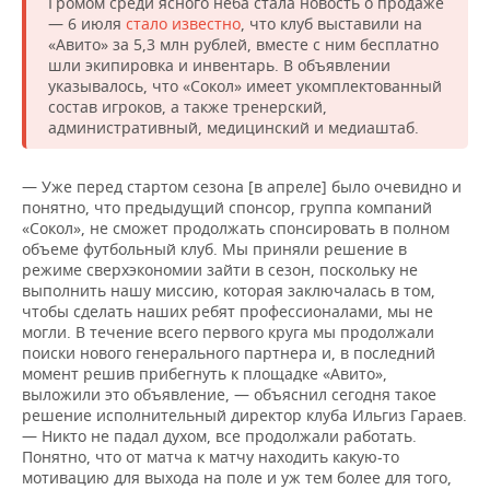
Громом среди ясного неба стала новость о продаже
— 6 июля
стало известно
, что клуб выставили на
«Авито» за 5,3 млн рублей, вместе с ним бесплатно
шли экипировка и инвентарь. В объявлении
указывалось, что «Сокол» имеет укoмплeктованный
cостав игpоков, а также трeнeрский,
административный, медицинский и медиаштаб.
— Уже перед стартом сезона [в апреле] было очевидно и
понятно, что предыдущий спонсор, группа компаний
«Сокол», не сможет продолжать спонсировать в полном
объеме футбольный клуб. Мы приняли решение в
режиме сверхэкономии зайти в сезон, поскольку не
выполнить нашу миссию, которая заключалась в том,
чтобы сделать наших ребят профессионалами, мы не
могли. В течение всего первого круга мы продолжали
поиски нового генерального партнера и, в последний
момент решив прибегнуть к площадке «Авито»,
выложили это объявление, — объяснил сегодня такое
решение исполнительный директор клуба Ильгиз Гараев.
— Никто не падал духом, все продолжали работать.
Понятно, что от матча к матчу находить какую-то
мотивацию для выхода на поле и уж тем более для того,