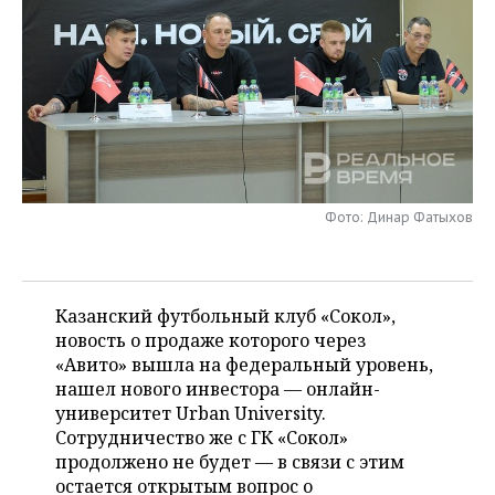
НЕФТЕХИМИЯ
РОЗНИЧНАЯ ТОРГОВЛЯ
НОВОСТИ ТЕХНОЛОГИЙ
МЕРОПРИЯТИЯ
НЕФТЬ
ТРАНСПОРТ
IT
НОВОСТИ МЕРОПРИЯТИЙ
СПОРТ
ОПК
УСЛУГИ
МЕДИА
ВЫЕЗДНАЯ РЕДАКЦИЯ
НОВОСТИ СПОРТА
ОБЩЕСТВО
ЭНЕРГЕТИКА
ТЕЛЕКОММУНИКАЦИИ
БИЗНЕС-БРАНЧИ
ФУТБОЛ
НОВОСТИ ОБЩЕСТВА
ФОТОГАЛЕРЕЯ
Фото: Динар Фатыхов
ONLINE-КОНФЕРЕНЦИИ
ХОККЕЙ
ВЛАСТЬ
СЮЖЕТЫ
ОТКРЫТАЯ ЛЕКЦИЯ
БАСКЕТБОЛ
ИНФРАСТРУКТУРА
СПРАВОЧНИК
Казанский футбольный клуб «Сокол»,
новость о продаже которого через
ВОЛЕЙБОЛ
ИСТОРИЯ
СПИСОК ПЕРСОН
ПОЛНАЯ ВЕРСИЯ
«Авито» вышла на федеральный уровень,
нашел нового инвестора — онлайн-
КИБЕРСПОРТ
КУЛЬТУРА
СПИСОК КОМПАНИЙ
университет Urban University.
Сотрудничество же с ГК «Сокол»
ФИГУРНОЕ КАТАНИЕ
МЕДИЦИНА
продолжено не будет — в связи с этим
остается открытым вопрос о