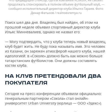
что предыдущий спонсор, группа компаний «Сокол», не сможет
продолжать спонсировать в полном объеме футбольный клуб, —
сообщил исполнительный директор клуба Ильгиз Гараев.
Динар Фатыхов / realnoevremya.ru
Поиск шел два дня. Владелец был найден, об этом на
прошлой неделе объявил спортивный директор клуба
Ильяс Минневалиев, однако не назвал его:
— Могу подтвердить, что у клуба теперь новый владелец,
клуб будет жить. Не буду пока называть имя. Это человек
из Казани, он заряжен атмосферой нашего клуба, нашей
идеологией: в «Соколе» должно быть как можно больше
татарстанских футболистов. Они должны составлять
костяк клуба.
НА КЛУБ ПРЕТЕНДОВАЛИ ДВА
ПОКУПАТЕЛЯ
Сегодня на пресс-конференции объявили официально:
генеральным партнером «Сокола» стал онлайн-
университет Urban University (юрлицо — ООО «Эдекс»).