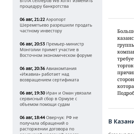
БПЛА селлеров WB хотят изменить
процедуру банкротства
Аэропорт
06 авг, 21:22
Шереметьево разрешили продать
частному инвестору
Больше
казан
Премьер-министр
06 авг, 20:53
группы
Монголии примет участие в
компа
Восточном экономическом форуме
требуе
торгов
Авиакомпания
06 авг, 20:36
причи
«Ижавиа» работает над
сторон
возвращением сертификата
котора
Подроб
Иран и Оман увязали
06 авг, 19:30
сервисный сбор в Ормузе с
объемом помощи судам
Оверчук: РФ не
06 авг, 18:44
В Казан
получала обращений о
расторжении договора по