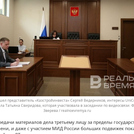
шел представитель «Казстройинвеста» Сергей Ведерников, интересы UniCre
ла Татьяна Свиридова, которая участвовала в заседании по видеосвязи.
Зверева / realnoevremya.ru
редачи материалов дела третьему лицу за пределы государс
ени, и даже с участием МИД России больших подвижек пока