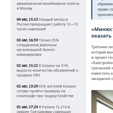
авиакомпания возобновила полеты
обремен
в Москву
праве с
произво
Каждый месяц в
04 авг, 15:13
России прекращают работу 12—15
«Минюст
тысяч компаний
оказать
Только 25%
02 авг, 16:59
сотрудников довольны
Третьим ли
организацией бизнес-
которая вы
командировок
в проект п
«Казстройи
В Казани на 31%
02 авг, 15:22
греческий 
выросло количество объявлений о
известить 
продаже ПВЗ
заседание 
65% жителей Казани
02 авг, 13:29
готовы пройти проверку на
полиграфе при трудоустройстве
В Казани Ту-214 в
01 авг, 17:24
ливрее Третьяковки совершил