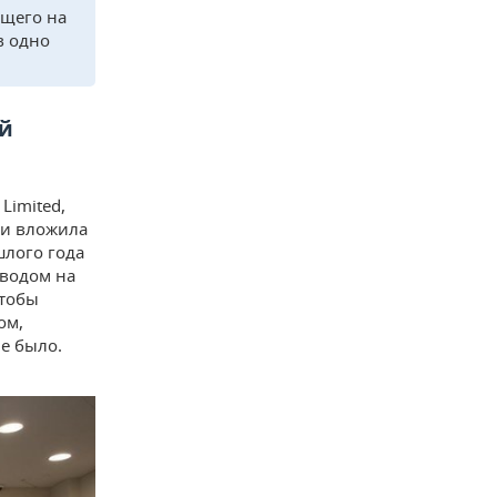
ащего на
в одно
ой
Limited,
 и вложила
шлого года
еводом на
чтобы
ом,
е было.