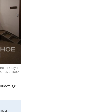
ия по делу о
«Южный».
ышает 3,8
щими