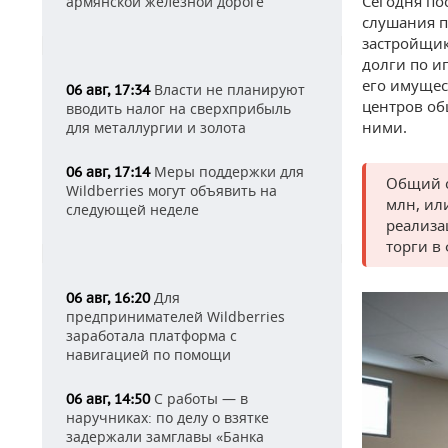
Сегодня по
армянской железной дороге
слушания п
застройщик
долги по и
его имущес
Власти не планируют
06 авг, 17:34
центров об
вводить налог на сверхприбыль
ними.
для металлургии и золота
Меры поддержки для
06 авг, 17:14
Общий о
Wildberries могут объявить на
млн, ил
следующей неделе
реализа
торги в
Для
06 авг, 16:20
предпринимателей Wildberries
заработала платформа с
навигацией по помощи
С работы — в
06 авг, 14:50
наручниках: по делу о взятке
задержали замглавы «Банка