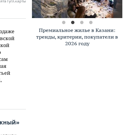
йта Гугл.карты
Премиальное жилье в Казани:
родаже
тренды, критерии, покупатели в
овской
2026 году
ской
р
сам
ная
тьей
,
Южный»