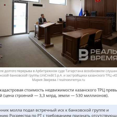
ле долгого перерыва в Арбитражном суде Татарстана возобновили слушан
нской банковской группы UniCredit S.p.A. и застройщика казанского ТРЦ 
Мария Зверева / realnoevremya.ru
 кадастровая стоимость недвижимости казанского ТРЦ прев
й (цена строений — 3,3 млрд, земли — 530 миллионов).
нник молла подал встречный иск к банковской группе и
нию Росреестра по РТ с требованием признать отсутствую