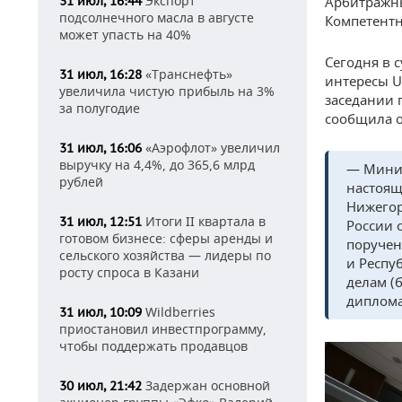
Экспорт
Арбитражны
31 июл, 16:44
подсолнечного масла в августе
Компетентн
может упасть на 40%
Сегодня в 
«Транснефть»
31 июл, 16:28
интересы Un
увеличила чистую прибыль на 3%
заседании 
за полугодие
сообщила о 
«Аэрофлот» увеличил
31 июл, 16:06
выручку на 4,4%, до 365,6 млрд
— Минис
рублей
настоящ
Нижегор
Итоги II квартала в
31 июл, 12:51
России 
готовом бизнесе: сферы аренды и
поручен
сельского хозяйства — лидеры по
и Респу
росту спроса в Казани
делам (
диплома
Wildberries
31 июл, 10:09
приостановил инвестпрограмму,
чтобы поддержать продавцов
Задержан основной
30 июл, 21:42