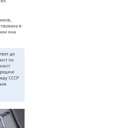
 из
иков,
ствовала в
нии она
твет до
юст по
инюст
ередаче
жду СССР
ным