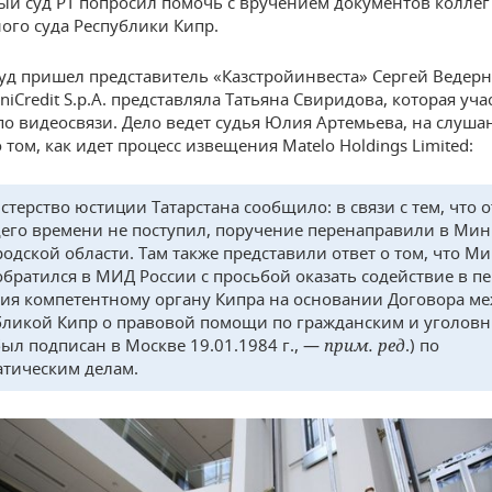
й суд РТ попросил помочь с вручением документов коллег
ого суда Республики Кипр.
суд пришел представитель «Казстройинвеста» Сергей Ведерн
iCredit S.p.A. представляла Татьяна Свиридова, которая уча
по видеосвязи. Дело ведет судья Юлия Артемьева, на слуша
том, как идет процесс извещения Matelo Holdings Limited:
терство юстиции Татарстана сообщило: в связи с тем, что о
его времени не поступил, поручение перенаправили в Мин
одской области. Там также представили ответ о том, что М
обратился в МИД России с просьбой оказать содействие в п
ия компетентному органу Кипра на основании Договора ме
бликой Кипр о правовой помощи по гражданским и уголов
был подписан в Москве 19.01.1984 г., —
прим. ред
.) по
тическим делам.