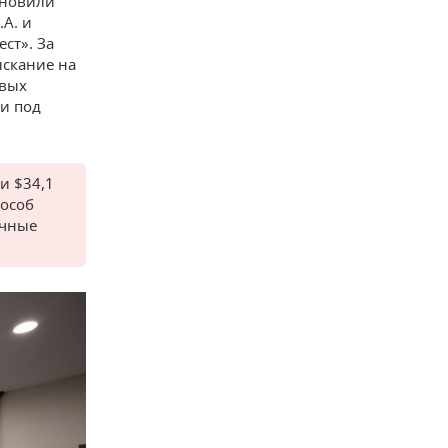
бновили
.A. и
ст». За
ыскание на
овых
ли под
и $34,1
пособ
ичные