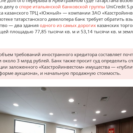
сле долгого перерыва в Арбитражном суде Татарстана возо
о делу о
споре итальянской банковской группы
UniCredit S.p
а казанского ТРЦ «Южный» — компании ЗАО «Казстройинве
потеке татарстанского девелопера банк требует обратить вз
тво — два здания
одного из самых дорогих
казанских торг
щей площадью 77,85 тысячи кв. м и 53,14 тысячи кв. м зем
бъем требований иностранного кредитора составляет почт
и около 3 млрд рублей. Банк также просит суд определить с
ции заложенного «Казстройинвестом» имущества — «публ
 форме аукциона», и начальную продажную стоимость.