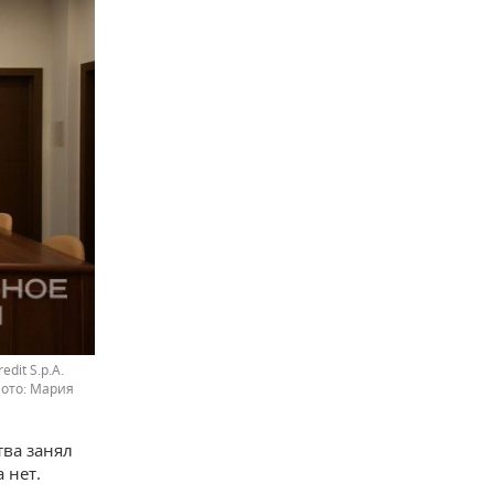
dit S.p.A.
Мария
тва занял
 нет.