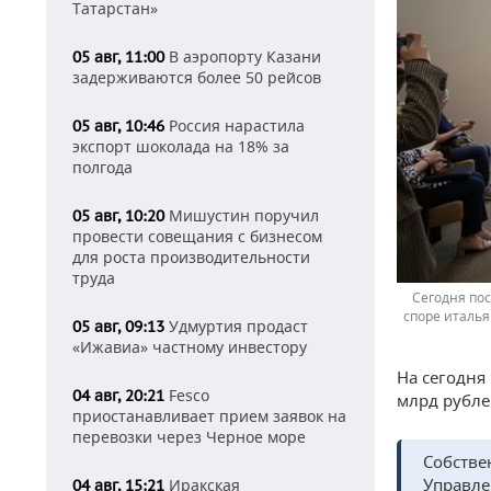
Татарстан»
В аэропорту Казани
05 авг, 11:00
задерживаются более 50 рейсов
Россия нарастила
05 авг, 10:46
экспорт шоколада на 18% за
полгода
Мишустин поручил
05 авг, 10:20
провести совещания с бизнесом
для роста производительности
труда
Сегодня пос
споре италья
Удмуртия продаст
05 авг, 09:13
«Ижавиа» частному инвестору
На сегодня
Fesco
04 авг, 20:21
млрд рубле
приостанавливает прием заявок на
перевозки через Черное море
Собстве
Управле
Иракская
04 авг, 15:21