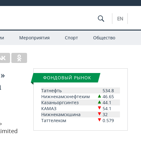
EN
ии
Мероприятия
Спорт
Общество
»
ФОНДОВЫЙ РЫНОК
а
Татнефть
534.8
Нижнекамскнефтехим
46.65
Казаньоргсинтез
44.1
КАМАЗ
54.1
Нижнекамскшина
32
Таттелеком
0.579
ь
imited