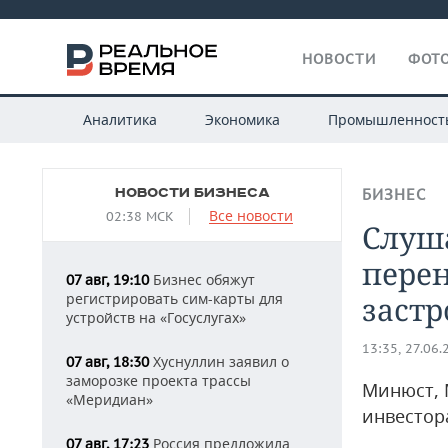
НОВОСТИ
ФОТО
Аналитика
Экономика
Промышленност
НОВОСТИ БИЗНЕСА
БИЗНЕС
Все новости
02:38 МСК
Слуш
перен
Бизнес обяжут
07 авг, 19:10
регистрировать сим-карты для
заст
устройств на «Госуслугах»
13:35, 27.06.
Хуснуллин заявил о
07 авг, 18:30
заморозке проекта трассы
Минюст, 
«Меридиан»
инвестор
Россия предложила
07 авг, 17:23