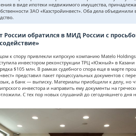
ения в виде ипотеки недвижимого имущества, принадлеж
обственности ЗАО «Казстройинвест». Оба дела объединили 
дство.
 России обратился в МИД России с просьб
 содействие»
цом к спору привлекли кипрскую компанию Matelo Holdings 
ступила инвестором реконструкции ТРЦ «Южный» в Казани
орядка $105 млн. В рамках судебного спора еще в марте про
нвест» представил пакет процессуальных документов с пер
язык, а банк — выписку. Материалы приобщили к делу, но 
кипрского инвестора и направить ему документы на греческ
отложили. С тех пор новых слушаний до сегодняшнего дня н