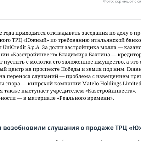
Фото: скриншот с са
 года приходится откладывать заседания по делу о п
ского ТРЦ «Южный» по требованию итальянской банк
 UniCredit S.p.A. За долги застройщика молла — казан
нии «Казстройинвест» Владимира Бахтина — кредито
т пустить с молотка его заложенное имущество, а это 
ый центр на проспекте Победы и земля под ним. Глав
на переноса слушаний — проблема с извещением тре
ы спора — кипрской компании Matelo Holdings Limited
я также выступает учредителем «Казстройинвеста».
ности — в материале «Реального времени».
и возобновили слушания о продаже ТРЦ «