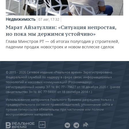
Недвижимость
07 авг, 17:32
Марат Айзатуллин: «Ситуация непростая,
но пока мы держимся устойчиво»
Глава Минстроя РТ — об итогах полугодия у строителей,
падении продаж новостроек и новом всплеске сделок
© 2015 - 2026 Сетевое издание «Реальное время» Зарегистрировано
Федеральной службой по надзору в сфере связи, информационных
технологий и массовых коммуникаций (Роскомнадзор) –
регистрационный номер ЭЛ № ФС 77 - 79627 от 18 декабря 2020 г. (ранее
свидетельство Эл № ФС 77-59331 от 18 сентября 2014 г.)
Использование материалов Реального Времени разрешено только с
предварительного согласия правообладателей, упоминание сайта и
прямая гиперссылка обязательны при частичном или полном
воспроизведении материалов.
18+