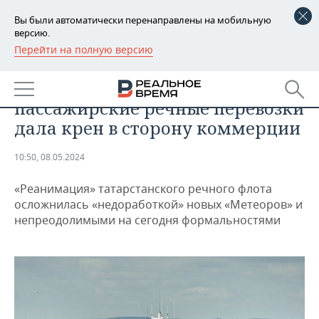
Вы были автоматически перенаправлены на мобильную
версию.
Перейти на полную версию
РЕГИОНЫ
БИЗНЕС
Попытка возродить регулярные
БАШКОРТОСТАН
НОВОСТИ
пассажирские речные перевозки
ТАТАРСТАН
АНАЛИТИКА
дала крен в сторону коммерции
УДМУРТИЯ
НОВОСТИ АНАЛИТИКИ
ЭКОНОМИКА
10:50, 08.05.2024
ДЕКЛАРАЦИИ О ДОХОДАХ
НОВОСТИ ЭКОНОМИКИ
ПРОМЫШЛЕННОСТЬ
«Реанимация» татарстанского речного флота
осложнилась «недоработкой» новых «Метеоров» и
КОРОЛИ ГОСЗАКАЗА ПФО
ФИНАНСЫ
НОВОСТИ
НЕДВИЖИМОСТЬ
непреодолимыми на сегодня формальностями
ПРОМЫШЛЕННОСТИ
ВУЗЫ ТАТАРСТАНА
БАНКИ
НОВОСТИ НЕДВИЖИМОСТИ
АВТО
АГРОПРОМ
КОМУ ПРИНАДЛЕЖАТ
БЮДЖЕТ
НОВОСТИ АВТО
БИЗНЕС
ТОРГОВЫЕ ЦЕНТРЫ
МАШИНОСТРОЕНИЕ
ТАТАРСТАНА
ИНВЕСТИЦИИ
НОВОСТИ БИЗНЕСА
ТЕХНОЛОГИИ