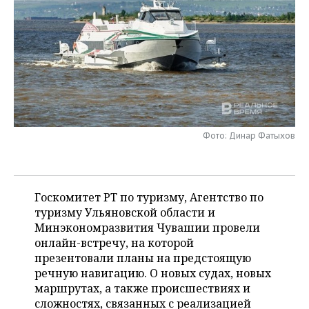
НЕФТЕХИМИЯ
РОЗНИЧНАЯ ТОРГОВЛЯ
НОВОСТИ ТЕХНОЛОГИЙ
МЕРОПРИЯТИЯ
НЕФТЬ
ТРАНСПОРТ
IT
НОВОСТИ МЕРОПРИЯТИЙ
СПОРТ
ОПК
УСЛУГИ
МЕДИА
ВЫЕЗДНАЯ РЕДАКЦИЯ
НОВОСТИ СПОРТА
ОБЩЕСТВО
ЭНЕРГЕТИКА
ТЕЛЕКОММУНИКАЦИИ
БИЗНЕС-БРАНЧИ
ФУТБОЛ
НОВОСТИ ОБЩЕСТВА
ФОТОГАЛЕРЕЯ
Фото: Динар Фатыхов
ONLINE-КОНФЕРЕНЦИИ
ХОККЕЙ
ВЛАСТЬ
СЮЖЕТЫ
ОТКРЫТАЯ ЛЕКЦИЯ
БАСКЕТБОЛ
ИНФРАСТРУКТУРА
СПРАВОЧНИК
Госкомитет РТ по туризму, Агентство по
туризму Ульяновской области и
ВОЛЕЙБОЛ
ИСТОРИЯ
СПИСОК ПЕРСОН
ПОЛНАЯ ВЕРСИЯ
Минэкономразвития Чувашии провели
онлайн-встречу, на которой
КИБЕРСПОРТ
КУЛЬТУРА
СПИСОК КОМПАНИЙ
презентовали планы на предстоящую
речную навигацию. О новых судах, новых
ФИГУРНОЕ КАТАНИЕ
МЕДИЦИНА
маршрутах, а также происшествиях и
сложностях, связанных с реализацией