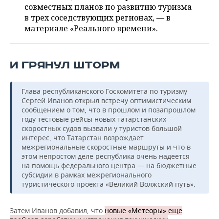
ВОДНЫЕ ВИДЫ СПОРТА
ОБРАЗОВАНИЕ
совместных планов по развитию туризма
в трех соседствующих регионах, — в
ХОККЕЙ С МЯЧОМ
ПРОИСШЕСТВИЯ
материале «Реального времени».
И ГРЯНУЛ ШТОРМ
Глава республиканского Госкомитета по туризму
Сергей Иванов открыл встречу оптимистическим
сообщением о том, что в прошлом и позапрошлом
году тестовые рейсы новых татарстанских
скоростных судов вызвали у туристов большой
интерес, что Татарстан возрождает
межрегиональные скоростные маршруты и что в
этом непростом деле республика очень надеется
на помощь федерального центра — на бюджетные
субсидии в рамках межрегионального
туристического проекта «Великий Волжский путь».
Затем Иванов добавил, что
новые «Метеоры» еще