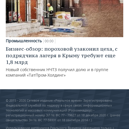
Промышленность
00:00
Бизнес-обзор: пороховой узаконил цеха, с
подрядчика лагеря в Крыму требуют еще
1,8 млрд
Новый собственник НЧТЗ получил долю и в группе
компаний «ТатПром-Холдинг»
© 2015 - 2026 Сетевое издание «Реальное время» Зарегистрировано
Федеральной службой по надзору в сфере связи, информационных
технологий и массовых коммуникаций (Роскомнадзор) –
регистрационный номер ЭЛ № ФС 77 - 79627 от 18 декабря 2020 г. (ранее
свидетельство Эл № ФС 77-59331 от 18 сентября 2014 г.)
Использование материалов Реального Времени разрешено только с