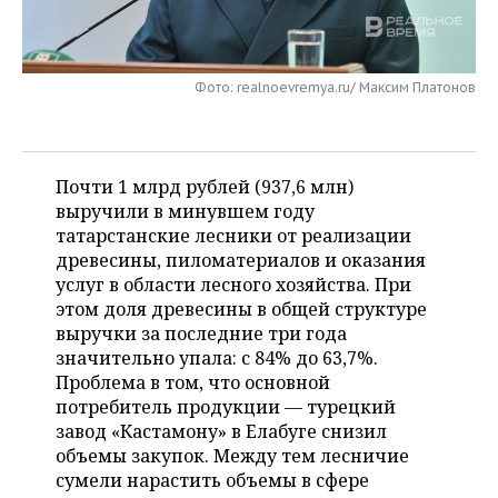
НЕФТЕХИМИЯ
РОЗНИЧНАЯ ТОРГОВЛЯ
НОВОСТИ ТЕХНОЛОГИЙ
МЕРОПРИЯТИЯ
НЕФТЬ
Фото: realnoevremya.ru/ Максим Платонов
ТРАНСПОРТ
IT
НОВОСТИ МЕРОПРИЯТИЙ
СПОРТ
ОПК
УСЛУГИ
МЕДИА
ВЫЕЗДНАЯ РЕДАКЦИЯ
НОВОСТИ СПОРТА
ОБЩЕСТВО
ЭНЕРГЕТИКА
Почти 1 млрд рублей (937,6 млн)
ТЕЛЕКОММУНИКАЦИИ
БИЗНЕС-БРАНЧИ
ФУТБОЛ
НОВОСТИ ОБЩЕСТВА
ФОТОГАЛЕРЕЯ
выручили в минувшем году
татарстанские лесники от реализации
ONLINE-КОНФЕРЕНЦИИ
ХОККЕЙ
ВЛАСТЬ
СЮЖЕТЫ
древесины, пиломатериалов и оказания
услуг в области лесного хозяйства. При
ОТКРЫТАЯ ЛЕКЦИЯ
БАСКЕТБОЛ
ИНФРАСТРУКТУРА
СПРАВОЧНИК
этом доля древесины в общей структуре
выручки за последние три года
ВОЛЕЙБОЛ
ИСТОРИЯ
СПИСОК ПЕРСОН
ПОЛНАЯ ВЕРСИЯ
значительно упала: с 84% до 63,7%.
Проблема в том, что основной
КИБЕРСПОРТ
КУЛЬТУРА
СПИСОК КОМПАНИЙ
потребитель продукции — турецкий
завод «Кастамону» в Елабуге снизил
ФИГУРНОЕ КАТАНИЕ
МЕДИЦИНА
объемы закупок. Между тем лесничие
сумели нарастить объемы в сфере