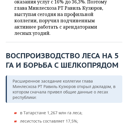
ВОДНЫЕ ВИДЫ СПОРТА
ОБРАЗОВАНИЕ
оказания услуг с 16% до 36,3%. Поэтому
глава Минлесхоза РТ Равиль Кузюров,
ХОККЕЙ С МЯЧОМ
ПРОИСШЕСТВИЯ
выступая сегодня на профильной
коллегии, поручил подчиненным
активнее работать с арендаторами
лесных угодий.
ВОСПРОИЗВОДСТВО ЛЕСА НА 5
ГА И БОРЬБА С ШЕЛКОПРЯДОМ
Расширенное заседание коллегии глава
Минлесхоза РТ Равиль Кузюров открыл докладом, в
котором сначала привел общие данные о лесах
республики:
в Татарстане 1,267 млн га леса;
лесистость составляет 17,5%;