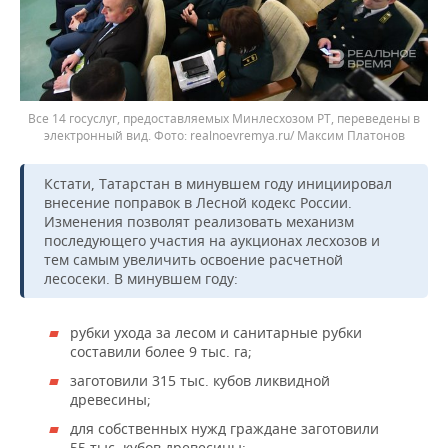
Все 14 госуслуг, предоставляемых Минлесхозом РТ, переведены в
электронный вид.
realnoevremya.ru/ Максим Платонов
Кстати, Татарстан в минувшем году инициировал
внесение поправок в Лесной кодекс России.
Изменения позволят реализовать механизм
последующего участия на аукционах лесхозов и
тем самым увеличить освоение расчетной
лесосеки. В минувшем году:
рубки ухода за лесом и санитарные рубки
составили более 9 тыс. га;
заготовили 315 тыс. кубов ликвидной
древесины;
для собственных нужд граждане заготовили
55 тыс. кубов древесины;