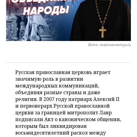
НЕФТЕХИМИЯ
РОЗНИЧНАЯ ТОРГОВЛЯ
НОВОСТИ ТЕХНОЛОГИЙ
МЕРОПРИЯТИЯ
НЕФТЬ
ТРАНСПОРТ
IT
НОВОСТИ МЕРОПРИЯТИЙ
СПОРТ
ОПК
УСЛУГИ
МЕДИА
ВЫЕЗДНАЯ РЕДАКЦИЯ
НОВОСТИ СПОРТА
ОБЩЕСТВО
ЭНЕРГЕТИКА
Фото: realnoevremya.ru
ТЕЛЕКОММУНИКАЦИИ
БИЗНЕС-БРАНЧИ
ФУТБОЛ
НОВОСТИ ОБЩЕСТВА
ФОТОГАЛЕРЕЯ
ONLINE-КОНФЕРЕНЦИИ
ХОККЕЙ
ВЛАСТЬ
СЮЖЕТЫ
Русская православная церковь играет
значимую роль в развитии
ОТКРЫТАЯ ЛЕКЦИЯ
БАСКЕТБОЛ
ИНФРАСТРУКТУРА
СПРАВОЧНИК
международных коммуникаций,
объединяя разные страны и даже
ВОЛЕЙБОЛ
ИСТОРИЯ
СПИСОК ПЕРСОН
ПОЛНАЯ ВЕРСИЯ
религии. В 2007 году патриарх Алексий II
и первоиерарх Русской православной
КИБЕРСПОРТ
КУЛЬТУРА
СПИСОК КОМПАНИЙ
церкви за границей митрополит Лавр
подписали Акт о каноническом общении,
ФИГУРНОЕ КАТАНИЕ
МЕДИЦИНА
которым был ликвидирован
восьмидесятилетний раскол между