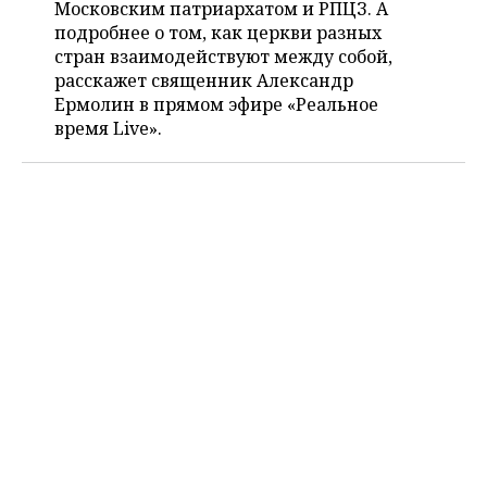
ВОДНЫЕ ВИДЫ СПОРТА
ОБРАЗОВАНИЕ
Московским патриархатом и РПЦЗ. А
подробнее о том, как церкви разных
ХОККЕЙ С МЯЧОМ
ПРОИСШЕСТВИЯ
стран взаимодействуют между собой,
расскажет священник Александр
Ермолин в прямом эфире «Реальное
время Live».