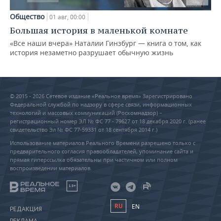
Общество
01 авг, 00:00
Большая история в маленькой комнате
«Все наши вчера» Наталии Гинзбург — книга о том, как
история незаметно разрушает обычную жизнь
© 2015 - 2026 Сетевое издание «Реальное время» Зарегистрировано
Федеральной службой по надзору в сфере связи, информационных
технологий и массовых коммуникаций (Роскомнадзор) –
регистрационный номер ЭЛ № ФС 77 - 79627 от 18 декабря 2020 г. (ранее
свидетельство Эл № ФС 77-59331 от 18 сентября 2014 г.)
Использование материалов Реального Времени разрешено только с
предварительного согласия правообладателей, упоминание сайта и
прямая гиперссылка обязательны при частичном или полном
воспроизведении материалов.
18+
RU
EN
РЕДАКЦИЯ
РЕКЛАМА