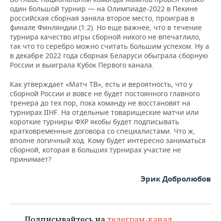
один большой турнир — на Олимпиаде-2022 в Пекине
российская сборная заняла второе место, проиграв в
финале Финляндии (1:2). Но еще важнее, что в течение
турнира качество игры сборной никого не впечатлило,
так что то серебро можно считать большим успехом. Ну а
в декабре 2022 года сборная Беларуси обыграла сборную
России и выиграла Кубок Первого канала.
Как утверждает «Матч ТВ», есть и вероятность, что у
сборной России и вовсе не будет постоянного главного
тренера до тех пор, пока команду не восстановят на
турнирах IIHF. На отдельные товарищеские матчи или
короткие турниры ФХР якобы будет подписывать
кратковременные договора со специалистами. Что ж,
вполне логичный ход. Кому будет интересно заниматься
сборной, которая в больших турнирах участие не
принимает?
Эрик Добролюбов
Подписывайтесь на
телеграм-канал
,