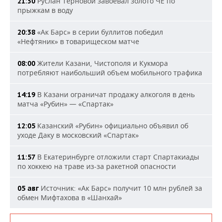
Руслан Терновой завоевал золото ЧЕ по
21:30
прыжкам в воду
«Ак Барс» в серии буллитов победил
20:38
«Нефтяник» в товарищеском матче
Жители Казани, Чистополя и Кукмора
08:00
потребляют наибольший объем мобильного трафика
В Казани ограничат продажу алкоголя в день
14:19
матча «Рубин» — «Спартак»
Казанский «Рубин» официально объявил об
12:05
уходе Даку в московский «Спартак»
В Екатеринбурге отложили старт Спартакиады
11:57
по хоккею на траве из-за ракетной опасности
Источник: «Ак Барс» получит 10 млн рублей за
05 авг
обмен Мифтахова в «Шанхай»