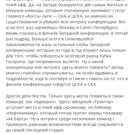
плей-офф. Да, на Западе базируются две самые богатые и
мощные команды, которые поочередно занимают статус
главного «босса» лиги — СКА и ЦСКА, но именно их
существование и убивает всю интригу конференции. Вот
и на этот раз «армейцы» Москвы и Санкт-Петербурга
вновь сошлись в финале Западной конференции, в пятый
раз подряд. Больше всего в сложившейся
закономерности жаль остальные клубы Западной
конференции, которые из года в год играют лишь только
для того, чтобы побороться за второй раунд Кубка
Гагарина, где непременно вылетят. Ну о какой
конкуренции или интриге здесь можно говорить? Запад
можно спокойно «проматывать», не особо вдаваясь в
подробности, еще в сентябре и смело ставить на то, что в
финале конференции сойдутся ЦСКА и СКА.
Другое дело Восток. Только здесь могла появиться такая
команда, как «Адмирал». Здесь звездный «Трактор»
уступает место в плей-офф скромному, но бойкому
«Нефтехимику», который потом трепет нервы топовому
«Ак Барсу». Ну а интрига среди нескольких команд с
примерно равными возможностями всегда сохраняется
до самой последней стадии.