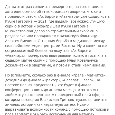
Да, на этот раз сошлись примерно те, на кого ставили,
хотя еще осенью об этих командах говорили, что они
провалили сезон. «Ак Барс» и «Авангард» уже сходились в
Кубке Гагарина — 2021, где выдали, возможно, лучшую
серию в истории розыгрышей Кубка Гагарина.
Множество скандалов со строительными скобами в
раздевалке или попаданием в казанскую больницу
Алексея Емелина. Огненная борьба в медиаполе между
сильнейшими медиацентрами Востока. Ну и конечно же,
остросюжетный боевик на льду, где «Ак Барс» и
«Авангард» поочередно выигрывали только в гостях, а в
седьмом матче омичи с помощью Ильи Ковальчука
дожали-таки в овертайме, а потом и стали чемпионами.
Но вспомните, сколько раз в финале играла «Магнитка»,
доходили до финала «Трактор», «Салават Юлаев». На
Востоке нельзя предсказать, кто будет в финале
конференции вплоть до апреля месяца, и за это мы
любим эту конференцию. А перекрестный плей-офф, о
котором заговорил Владислав Третьяк, нужно оставить в
анналах истории как неудачную затею. Нужно
выравнивать возможности команд с помощью потолков и
пола зарплат и убирать исключения для четырех