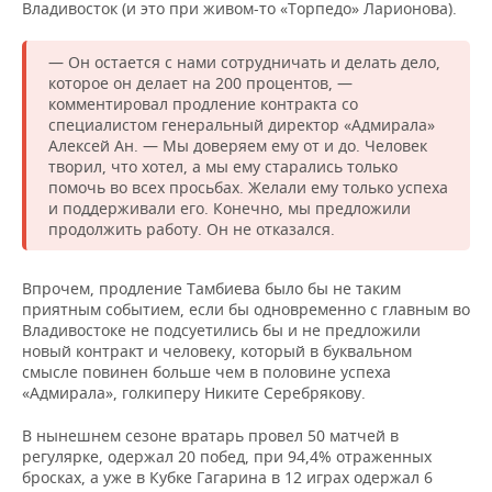
Владивосток (и это при живом-то «Торпедо» Ларионова).
— Он остается с нами сотрудничать и делать дело,
которое он делает на 200 процентов, —
комментировал продление контракта со
специалистом генеральный директор «Адмирала»
Алексей Ан. — Мы доверяем ему от и до. Человек
творил, что хотел, а мы ему старались только
помочь во всех просьбах. Желали ему только успеха
и поддерживали его. Конечно, мы предложили
продолжить работу. Он не отказался.
Впрочем, продление Тамбиева было бы не таким
приятным событием, если бы одновременно с главным во
Владивостоке не подсуетились бы и не предложили
новый контракт и человеку, который в буквальном
смысле повинен больше чем в половине успеха
«Адмирала», голкиперу Никите Серебрякову.
В нынешнем сезоне вратарь провел 50 матчей в
регулярке, одержал 20 побед, при 94,4% отраженных
бросках, а уже в Кубке Гагарина в 12 играх одержал 6