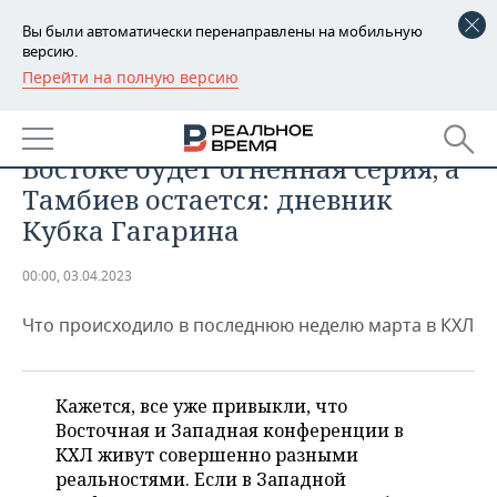
Вы были автоматически перенаправлены на мобильную
версию.
Перейти на полную версию
РЕГИОНЫ
СПОРТ
На Западе вновь без интриг, на
БАШКОРТОСТАН
НОВОСТИ
Востоке будет огненная серия, а
ТАТАРСТАН
АНАЛИТИКА
Тамбиев остается: дневник
Кубка Гагарина
УДМУРТИЯ
НОВОСТИ АНАЛИТИКИ
ЭКОНОМИКА
00:00, 03.04.2023
ДЕКЛАРАЦИИ О ДОХОДАХ
НОВОСТИ ЭКОНОМИКИ
ПРОМЫШЛЕННОСТЬ
Что происходило в последнюю неделю марта в КХЛ
КОРОЛИ ГОСЗАКАЗА ПФО
ФИНАНСЫ
НОВОСТИ
НЕДВИЖИМОСТЬ
ПРОМЫШЛЕННОСТИ
ВУЗЫ ТАТАРСТАНА
БАНКИ
НОВОСТИ НЕДВИЖИМОСТИ
АВТО
АГРОПРОМ
Кажется, все уже привыкли, что
Восточная и Западная конференции в
КОМУ ПРИНАДЛЕЖАТ
БЮДЖЕТ
НОВОСТИ АВТО
БИЗНЕС
ТОРГОВЫЕ ЦЕНТРЫ
МАШИНОСТРОЕНИЕ
КХЛ живут совершенно разными
ТАТАРСТАНА
реальностями. Если в Западной
ИНВЕСТИЦИИ
НОВОСТИ БИЗНЕСА
ТЕХНОЛОГИИ