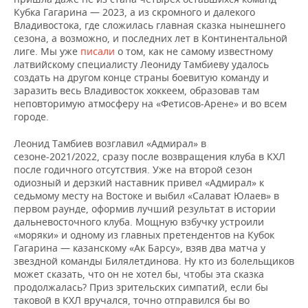
ВОДНЫЕ ВИДЫ СПОРТА
ОБРАЗОВАНИЕ
Кубка Гагарина — 2023, а из скромного и далекого
Владивостока, где сложилась главная сказка нынешнего
ХОККЕЙ С МЯЧОМ
ПРОИСШЕСТВИЯ
сезона, а возможно, и последних лет в Континентальной
лиге. Мы уже
писали
о том, как не самому известному
латвийскому специалисту Леониду Тамбиеву удалось
создать на другом конце страны боевитую команду и
заразить весь Владивосток хоккеем, образовав там
неповторимую атмосферу на «Фетисов-Арене» и во всем
городе.
Леонид Тамбиев возглавил «Адмирал» в
сезоне-2021/2022, сразу после возвращения клуба в КХЛ
после годичного отсутствия. Уже на второй сезон
одиозный и дерзкий наставник привел «Адмирал» к
седьмому месту на Востоке и выбил «Салават Юлаев» в
первом раунде, оформив лучший результат в истории
дальневосточного клуба. Мощную взбучку устроили
«моряки» и одному из главных претендентов на Кубок
Гагарина — казанскому «Ак Барсу», взяв два матча у
звездной команды Билялетдинова. Ну кто из болельщиков
может сказать, что он не хотел бы, чтобы эта сказка
продолжалась? Приз зрительских симпатий, если бы
таковой в КХЛ вручался, точно отправился бы во