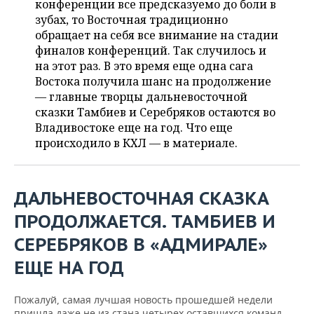
конференции все предсказуемо до боли в
НЕФТЕХИМИЯ
зубах, то Восточная традиционно
РОЗНИЧНАЯ ТОРГОВЛЯ
НОВОСТИ ТЕХНОЛОГИЙ
МЕРОПРИЯТИЯ
обращает на себя все внимание на стадии
НЕФТЬ
финалов конференций. Так случилось и
ТРАНСПОРТ
IT
НОВОСТИ МЕРОПРИЯТИЙ
СПОРТ
на этот раз. В это время еще одна сага
ОПК
Востока получила шанс на продолжение
УСЛУГИ
МЕДИА
ВЫЕЗДНАЯ РЕДАКЦИЯ
НОВОСТИ СПОРТА
ОБЩЕСТВО
— главные творцы дальневосточной
ЭНЕРГЕТИКА
сказки Тамбиев и Серебряков остаются во
ТЕЛЕКОММУНИКАЦИИ
БИЗНЕС-БРАНЧИ
ФУТБОЛ
НОВОСТИ ОБЩЕСТВА
ФОТОГАЛЕРЕЯ
Владивостоке еще на год. Что еще
происходило в КХЛ — в материале.
ONLINE-КОНФЕРЕНЦИИ
ХОККЕЙ
ВЛАСТЬ
СЮЖЕТЫ
ОТКРЫТАЯ ЛЕКЦИЯ
БАСКЕТБОЛ
ИНФРАСТРУКТУРА
СПРАВОЧНИК
ДАЛЬНЕВОСТОЧНАЯ СКАЗКА
ПРОДОЛЖАЕТСЯ. ТАМБИЕВ И
ВОЛЕЙБОЛ
ИСТОРИЯ
СПИСОК ПЕРСОН
ПОЛНАЯ ВЕРСИЯ
СЕРЕБРЯКОВ В «АДМИРАЛЕ»
КИБЕРСПОРТ
КУЛЬТУРА
СПИСОК КОМПАНИЙ
ЕЩЕ НА ГОД
ФИГУРНОЕ КАТАНИЕ
МЕДИЦИНА
Пожалуй, самая лучшая новость прошедшей недели
пришла даже не из стана четырех оставшихся команд