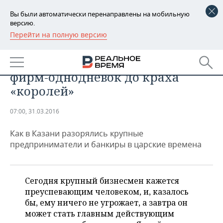
Вы были автоматически перенаправлены на мобильную
версию.
Перейти на полную версию
РЕГИОНЫ
Банкротства в
БАШКОРТОСТАН
НОВОСТИ
дореволюционной Казани: от
фирм-однодневок до краха
ТАТАРСТАН
АНАЛИТИКА
«королей»
УДМУРТИЯ
НОВОСТИ АНАЛИТИКИ
ЭКОНОМИКА
07:00, 31.03.2016
ДЕКЛАРАЦИИ О ДОХОДАХ
НОВОСТИ ЭКОНОМИКИ
ПРОМЫШЛЕННОСТЬ
Как в Казани разорялись крупные
предприниматели и банкиры в царские времена
КОРОЛИ ГОСЗАКАЗА ПФО
ФИНАНСЫ
НОВОСТИ
НЕДВИЖИМОСТЬ
ПРОМЫШЛЕННОСТИ
ВУЗЫ ТАТАРСТАНА
БАНКИ
НОВОСТИ НЕДВИЖИМОСТИ
АВТО
АГРОПРОМ
Сегодня крупный бизнесмен кажется
преуспевающим человеком, и, казалось
КОМУ ПРИНАДЛЕЖАТ
БЮДЖЕТ
НОВОСТИ АВТО
БИЗНЕС
бы, ему ничего не угрожает, а завтра он
ТОРГОВЫЕ ЦЕНТРЫ
МАШИНОСТРОЕНИЕ
ТАТАРСТАНА
может стать главным действующим
ИНВЕСТИЦИИ
НОВОСТИ БИЗНЕСА
ТЕХНОЛОГИИ