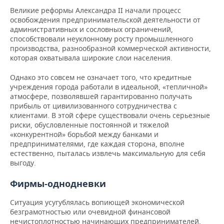
ВОДНЫЕ ВИДЫ СПОРТА
ОБРАЗОВАНИЕ
Великие реформы Александра II начали процесс
освобождения предпринимательской деятельности от
ХОККЕЙ С МЯЧОМ
ПРОИСШЕСТВИЯ
административных и сословных ограничений,
способствовали неуклонному росту промышленного
производства, разнообразной коммерческой активности,
которая охватывала широкие слои населения.
Однако это совсем не означает того, что кредитные
учреждения города работали в идеальной, «тепличной»
атмосфере, позволявшей гарантированно получать
прибыль от цивилизованного сотрудничества с
клиентами. В этой сфере существовали очень серьезные
риски, обусловленные постоянной и тяжелой
«конкурентной» борьбой между банками и
предпринимателями, где каждая сторона, вполне
естественно, пыталась извлечь максимальную для себя
выгоду.
Фирмы-однодневки
Ситуация усугублялась вопиющей экономической
безграмотностью или очевидной финансовой
нечистоплотностью начинающих предпринимателей,