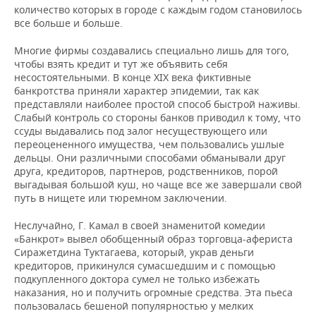
количество которых в городе с каждым годом становилось
все больше и больше.
Многие фирмы создавались специально лишь для того,
чтобы взять кредит и тут же объявить себя
несостоятельными. В конце XIX века фиктивные
банкротства приняли характер эпидемии, так как
представляли наиболее простой способ быстрой наживы.
Слабый контроль со стороны банков приводил к тому, что
ссуды выдавались под залог несуществующего или
переоцененного имущества, чем пользовались ушлые
дельцы. Они различными способами обманывали друг
друга, кредиторов, партнеров, родственников, порой
выгадывая большой куш, но чаще все же завершали свой
путь в нищете или тюремном заключении.
Неслучайно, Г. Камал в своей знаменитой комедии
«Банкрот» вывел обобщенный образ торговца-афериста
Сиражетдина Туктагаева, который, украв деньги
кредиторов, прикинулся сумасшедшим и с помощью
подкупленного доктора сумел не только избежать
наказания, но и получить огромные средства. Эта пьеса
пользовалась бешеной популярностью у мелких