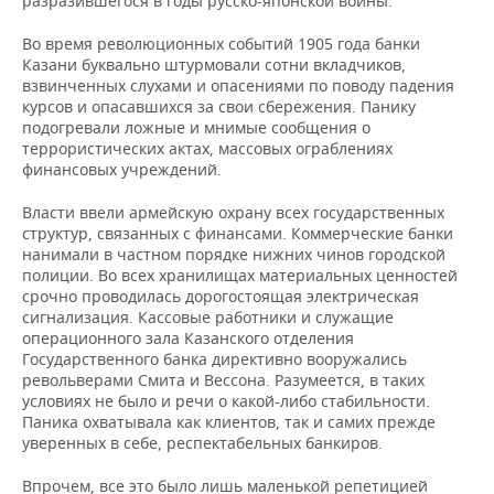
разразившегося в годы русско-японской войны.
Во время революционных событий 1905 года банки
Казани буквально штурмовали сотни вкладчиков,
взвинченных слухами и опасениями по поводу падения
курсов и опасавшихся за свои сбережения. Панику
подогревали ложные и мнимые сообщения о
террористических актах, массовых ограблениях
финансовых учреждений.
Власти ввели армейскую охрану всех государственных
структур, связанных с финансами. Коммерческие банки
нанимали в частном порядке нижних чинов городской
полиции. Во всех хранилищах материальных ценностей
срочно проводилась дорогостоящая электрическая
сигнализация. Кассовые работники и служащие
операционного зала Казанского отделения
Государственного банка директивно вооружались
револьверами Смита и Вессона. Разумеется, в таких
условиях не было и речи о какой-либо стабильности.
Паника охватывала как клиентов, так и самих прежде
уверенных в себе, респектабельных банкиров.
Впрочем, все это было лишь маленькой репетицией