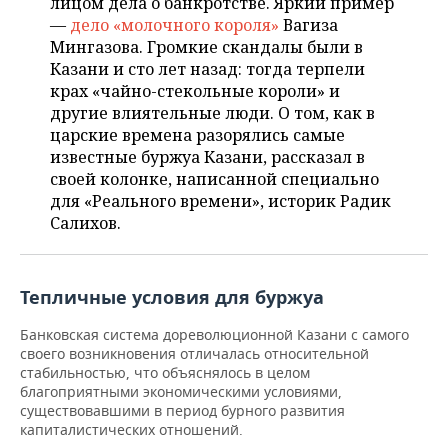
лицом дела о банкротстве. Яркий пример
НЕФТЕХИМИЯ
—
дело «молочного короля»
Вагиза
РОЗНИЧНАЯ ТОРГОВЛЯ
НОВОСТИ ТЕХНОЛОГИЙ
МЕРОПРИЯТИЯ
Мингазова. Громкие скандалы были в
НЕФТЬ
Казани и сто лет назад: тогда терпели
ТРАНСПОРТ
IT
НОВОСТИ МЕРОПРИЯТИЙ
СПОРТ
крах «чайно-стекольные короли» и
ОПК
другие влиятельные люди. О том, как в
УСЛУГИ
МЕДИА
ВЫЕЗДНАЯ РЕДАКЦИЯ
НОВОСТИ СПОРТА
ОБЩЕСТВО
царские времена разорялись самые
ЭНЕРГЕТИКА
известные буржуа Казани, рассказал в
ТЕЛЕКОММУНИКАЦИИ
БИЗНЕС-БРАНЧИ
ФУТБОЛ
НОВОСТИ ОБЩЕСТВА
ФОТОГАЛЕРЕЯ
своей колонке, написанной специально
для «Реального времени», историк Радик
ONLINE-КОНФЕРЕНЦИИ
ХОККЕЙ
ВЛАСТЬ
СЮЖЕТЫ
Салихов.
ОТКРЫТАЯ ЛЕКЦИЯ
БАСКЕТБОЛ
ИНФРАСТРУКТУРА
СПРАВОЧНИК
Тепличные условия для буржуа
ВОЛЕЙБОЛ
ИСТОРИЯ
СПИСОК ПЕРСОН
ПОЛНАЯ ВЕРСИЯ
Банковская система дореволюционной Казани с самого
своего возникновения отличалась относительной
КИБЕРСПОРТ
КУЛЬТУРА
СПИСОК КОМПАНИЙ
стабильностью, что объяснялось в целом
благоприятными экономическими условиями,
ФИГУРНОЕ КАТАНИЕ
МЕДИЦИНА
существовавшими в период бурного развития
капиталистических отношений.