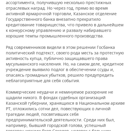
ассортимента, получившую несколько престижных
отраслевых наград. Но через год, прямо во время
активной ярмарочной торговли, Казанское отделение
Государственного банка внезапно прекратило
кредитование товарищества, что привело в дальнейшем
к конкурсному управлению и развалу набиравшего
хорошие темпы промышленного производства.
Ряд современников видели в этом решении Госбанка
политический подтекст, своего рода месть за протестную
активность купца, публично защищавшего права
мусульманского населения. Но, на самом деле, кредитное
учреждение выявило подлог в обеспечении ссуды и,
опасаясь громадных убытков, решило предупредить
неблагоприятные для себя события.
Коммерческие неудачи и неминуемое разорение не
щадили никого. В фондах судебных организаций
Казанской губернии, хранящихся в Национальном архиве
РТ, отложились сотни дел, повествующих о личной
трагедии людей, посвятивших себя
предпринимательской деятельности. Среди них был,
например, бывший городской голова, успешный
торговец мехами Яков Соколов, человек с большим