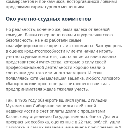
коммерсантов и приказчиков, восторгавшихся ловкими
проделками карикатурного мошенника.
Око учетно-ссудных комитетов
Но реальность, конечно же, была далека от веселой
комедии. Банки совершенствовали и укрепляли свою
безопасность, на них работали самые
квалифицированные юристы и экономисты. Важную роль
в оценке кредитоспособности клиента начали играть
учетно-ссудные комитеты, состоявшие из влиятельных
представителей купечества, которые в силу своей
профессиональной деятельности хорошо знали о
состоянии дел того или иного заемщика. И если
появлялась хотя бы малейшая зацепка, любого липового
«банкрота» или просто не рассчитавшего свои силы
предпринимателя ждала тяжелая участь.
Так, в 1905 году обанкротившийся купец 2 гильдии
Мухаметгали Сибиряков лишился всей своей
недвижимости в счет оплаты долга с процентами
Казанскому отделению Государственного банка. Два его
прекрасных особняка, оцененные в 22 тыс. рублей, ушли
с молотка, а сам их владелец, еще вчера преуспевающий