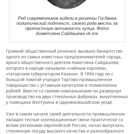
Ряд современников видели в решении Госбанка
политический подтекст, своего рода месть за
протестную активность купца. Фото
Ахметзяна Сайдашева vk.me
Громкий общественный резонанс вызвало банкротство
одного из самых известных предпринимателей города,
яркого общественного деятеля Ахметзяна Сайдашева,
которого в народе называли «чайным королем»,
«татарским губернатором Казани». В 1894 году он с
большой помпой учредил Торгово-промышленное
товарищество с уставным капиталом в полмиллиона
рублей. Вместе со своими компаньонами он развернул
производство на двух стекольных фабриках, выкупленных
у помещика Желтухина в Царевококшайском уезде.
Уже в самом начале своей деятельности промышленник
наладил тесные кооперационные связи практически со
всеми регионами европейской России, начал выпускать
стеклянную посуду высокого качества и разнообразного