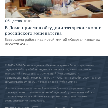
Общество
00:00
В Доме приемов обсудили татарские корни
российского меценатства
Завершена работа над новой книгой «Квартал изящных
искусств ASG»
© 2015 - 2026 Сетевое издание «Реальное время» Зарегистрировано
Федеральной службой по надзору в сфере связи, информационных
технологий и массовых коммуникаций (Роскомнадзор) –
регистрационный номер ЭЛ № ФС 77 - 79627 от 18 декабря 2020 г. (ранее
свидетельство Эл № ФС 77-59331 от 18 сентября 2014 г.)
Использование материалов Реального Времени разрешено только с
предварительного согласия правообладателей, упоминание сайта и
прямая гиперссылка обязательны при частичном или полном
воспроизведении материалов.