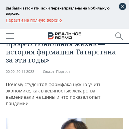
Вы были автоматически перенаправлены на мобильную
версию.
Перейти на полную версию
РЕГИОНЫ
ОБЩЕСТВО
Гульнар Миронова: «Моя
БАШКОРТОСТАН
НОВОСТИ
профессиональная жизнь —
ТАТАРСТАН
АНАЛИТИКА
история фармации Татарстана
за эти годы»
УДМУРТИЯ
НОВОСТИ АНАЛИТИКИ
ЭКОНОМИКА
00:00, 20.11.2022
Сюжет:
Портрет
ДЕКЛАРАЦИИ О ДОХОДАХ
НОВОСТИ ЭКОНОМИКИ
ПРОМЫШЛЕННОСТЬ
Почему студентов фармфака нужно учить
КОРОЛИ ГОСЗАКАЗА ПФО
ФИНАНСЫ
НОВОСТИ
НЕДВИЖИМОСТЬ
экономике, как в девяностые лекарства
ПРОМЫШЛЕННОСТИ
выменивали на шины и что показал опыт
ВУЗЫ ТАТАРСТАНА
БАНКИ
НОВОСТИ НЕДВИЖИМОСТИ
АВТО
пандемии
АГРОПРОМ
КОМУ ПРИНАДЛЕЖАТ
БЮДЖЕТ
НОВОСТИ АВТО
БИЗНЕС
ТОРГОВЫЕ ЦЕНТРЫ
МАШИНОСТРОЕНИЕ
ТАТАРСТАНА
ИНВЕСТИЦИИ
НОВОСТИ БИЗНЕСА
ТЕХНОЛОГИИ