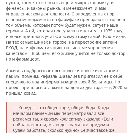
нужно, кроме этого, знать еще и микроэкономику, и
финансы, и законы рынка, и менеджмент, и азы
управленческой деятельности. С определенных пор
основы менеджмента на фармфаке преподаются, но не в
том объеме, который потом будет нужен, сетует наша
героиня. А ей, которая поступала в институт в 1975 году,
и вовсе пришлось учиться всему этому самой. Всю жизнь.
На тех самых шинах и горохе, на перестройке аптеки
РКОД, на информатизации, на системе управления
качеством… В общем, всю жизнь учится не только доктор,
но и фармацевт.
А жизнь подбрасывает все новые и новые испытания.
Как мы помним, Рафаэль Шавалиев пригласил ее к себе
специально под информатизацию своей больницы. Но
проект пришлось отложить на долгих два года — в 2020-м
пришел ковид.
— Ковид — это общее горе, общая беда. Когда с
началом пандемии мы пересматривали все
регламенты, я своему коллективу сказала: «Если
война начнется, мы ведь с вами все придем и
будем работать, сколько нужно? Сейчас такое же