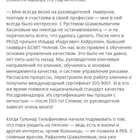
— Мне всегда везло на руководителей. Наверное,
поэтому я счастлива в своей профессии — мне в ней
всегда было интересно. С Рустемом Шамильевичем
Хасановым мы никогда не останавливались — и не
перечислить всего, что удалось сделать. После него в
РКОД пришел Ильдар Индусович Хайруллин, бывший
главврач БСМП Челнов. Он нас всех привлек к обучению
основам управления качеством. Это было не так давно,
лет пять-шесть назад. Мы, руководители ключевых
направлений по клинике, обучились и основам
менеджмента качества, и системе управления рисками.
Расписали процессы, перестроили всю работу клиники и
получили международный сертификат ISO 9001. И в это
же время появился национальный стандарт качества
Росздравнадзора. Их сертификацию мы прошли с
легкостью — после ISO-то! Словом, от руководителя
зависит очень много!
Когда Гульнар Гильфановна начала подумывать о том,
что пора уходить на пенсию — ведь есть в жизни и
другие интересы, кроме больницы, — ее позвали в РКБ. С
главным врачом, Рафаэлем Шавалиевым, она уже