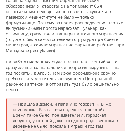
Голод на кадры с высшим фармацевтическим
образованием в Татарстане на тот момент был
колоссальным, ведь до сих пор своего факультета в
Казанском мединституте не было — только
фармучилище. Поэтому во время распределения первые
выпускники были просто нарасхват. Гульнар, как
отличницу, сразу взяли в аппарат аптечного управления
(тогда это была самостоятельная структура при Совете
министров, а сейчас управление фармации работает при
Минздраве республики).
На работу вчерашняя студентка вышла 1 сентября. Ее
сразу же вызвал начальник и попросил выручить — на
год поехать… в Агрыз. Там из-за форс-мажора срочно
требовался заместитель заведующего Центральной
районной аптекой, а отправить туда было решительно
некого.
— Пришла я домой, и папа мне говорит: «Ты же
комсомолка. Раз на тебя надеются, поезжай».
Время такое было, понимаете? И я, городская
девушка, у которой даже ни одного родственника в
деревне не было, поехала в Агрыз и год там