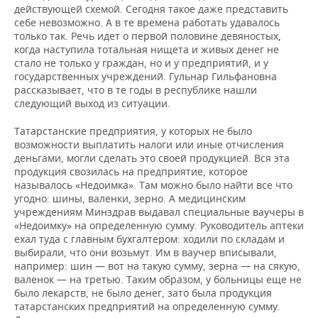
действующей схемой. Сегодня такое даже представить
себе невозможно. А в те времена работать удавалось
только так. Речь идет о первой половине девяностых,
когда наступила тотальная нищета и живых денег не
стало не только у граждан, но и у предприятий, и у
государственных учреждений. Гульнар Гильфановна
рассказывает, что в те годы в республике нашли
следующий выход из ситуации.
Татарстанские предприятия, у которых не было
возможности выплатить налоги или иные отчисления
деньгами, могли сделать это своей продукцией. Вся эта
продукция свозилась на предприятие, которое
называлось «Недоимка». Там можно было найти все что
угодно: шины, валенки, зерно. А медицинским
учреждениям Минздрав выдавал специальные ваучеры в
«Недоимку» на определенную сумму. Руководитель аптеки
ехал туда с главным бухгалтером: ходили по складам и
выбирали, что они возьмут. Им в ваучер вписывали,
например: шин — вот на такую сумму, зерна — на сякую,
валенок — на третью. Таким образом, у больницы еще не
было лекарств, не было денег, зато была продукция
татарстанских предприятий на определенную сумму.