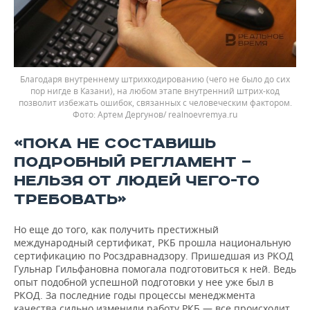
Благодаря внутреннему штрихкодированию (чего не было до сих
пор нигде в Казани), на любом этапе внутренний штрих-код
позволит избежать ошибок, связанных с человеческим фактором.
Фото: Артем Дергунов/ realnoevremya.ru
«ПОКА НЕ СОСТАВИШЬ
ПОДРОБНЫЙ РЕГЛАМЕНТ —
НЕЛЬЗЯ ОТ ЛЮДЕЙ ЧЕГО-ТО
ТРЕБОВАТЬ»
Но еще до того, как получить престижный
международный сертификат, РКБ прошла национальную
сертификацию по Росздравнадзору. Пришедшая из РКОД
Гульнар Гильфановна помогала подготовиться к ней. Ведь
опыт подобной успешной подготовки у нее уже был в
РКОД. За последние годы процессы менеджмента
качества сильно изменили работу РКБ — все происходит