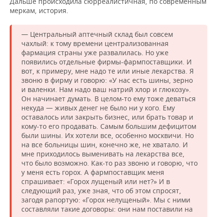
Дальше происходила сюрреалистичная, по современным
меркам, история.
— Центральный аптечный склад был совсем
чахлый: к тому времени централизованная
фармация страны уже развалилась. Но уже
появились отдельные фирмы-фармпоставщики. И
вот, к примеру, мне надо те или иные лекарства. Я
звоню в фирму и говорю: «У нас есть шины, зерно
и валенки. Нам надо ваш натрий хлор и глюкозу».
Он начинает думать. В целом-то ему тоже деваться
некуда — живых денег не было ни у кого. Ему
оставалось или закрыть бизнес, или брать товар и
кому-то его продавать. Самым большим дефицитом
были шины. Их хотели все, особенно москвичи. Но
на все больницы шин, конечно же, не хватало. И
мне приходилось выменивать на лекарства все,
что было возможно. Как-то раз звоню и говорю, что
у меня есть горох. А фармпоставщик меня
спрашивает: «Горох лущеный или нет?» И в
следующий раз, уже зная, что об этом спросят,
загодя рапортую: «Горох нелущеный». Мы с ними
составляли такие договоры: они нам поставили на