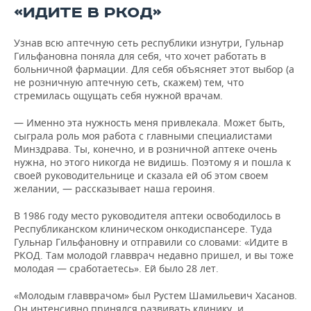
«ИДИТЕ В РКОД»
Узнав всю аптечную сеть республики изнутри, Гульнар
Гильфановна поняла для себя, что хочет работать в
больничной фармации. Для себя объясняет этот выбор (а
не розничную аптечную сеть, скажем) тем, что
стремилась ощущать себя нужной врачам.
— Именно эта нужность меня привлекала. Может быть,
сыграла роль моя работа с главными специалистами
Минздрава. Ты, конечно, и в розничной аптеке очень
нужна, но этого никогда не видишь. Поэтому я и пошла к
своей руководительнице и сказала ей об этом своем
желании, — рассказывает наша героиня.
В 1986 году место руководителя аптеки освободилось в
Республиканском клиническом онкодиспансере. Туда
Гульнар Гильфановну и отправили со словами: «Идите в
РКОД. Там молодой главврач недавно пришел, и вы тоже
молодая — сработаетесь». Ей было 28 лет.
«Молодым главврачом» был Рустем Шамильевич Хасанов.
Он интенсивно принялся развивать клинику, и