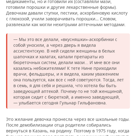
медикаменты, но и готовили их (составляли мази,
готовили порошки и другие лекарственные формы).
Девочкам давали ступки, пестики, аскорбиновую кислоту
с глюкозой, учили заворачивать порошки… Словом,
развлекали как могли нехитрыми аптечными методами.
— Мы это все делали, «вкусняшки»-аскорбинки с
собой уносили, а через дверь я видела
ассистентскую. В ней сидели женщины в белых
шапочках и халатах, капали препараты из
бюреточных систем, делали мази... И мне все они
казались небожителями! К тете Нине приходили
врачи, фельдшеры, и я видела, каким уважением
она пользуется, как все с ней советуются. Тогда, лет
в семь, я для себя и решила, что хотела бы быть
заведующей аптекой. Почему-то не той женщиной,
которая сидит с бюреткой, а именно заведующей,
— улыбается сегодня Гульнар Гильфановна.
Это желание девочка пронесла через все школьные годы.
После демобилизации отца родители собирались
вернуться в Казань, на родину. Поэтому в 1975 году, когда