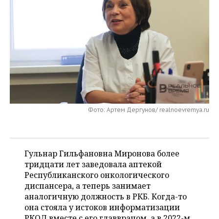
НЕФТЕХИМИЯ
РОЗНИЧНАЯ ТОРГОВЛЯ
НОВОСТИ ТЕХНОЛОГИЙ
МЕРОПРИЯТИЯ
НЕФТЬ
ТРАНСПОРТ
IT
НОВОСТИ МЕРОПРИЯТИЙ
СПОРТ
ОПК
УСЛУГИ
МЕДИА
ВЫЕЗДНАЯ РЕДАКЦИЯ
НОВОСТИ СПОРТА
ОБЩЕСТВО
ЭНЕРГЕТИКА
ТЕЛЕКОММУНИКАЦИИ
БИЗНЕС-БРАНЧИ
ФУТБОЛ
НОВОСТИ ОБЩЕСТВА
ФОТОГАЛЕРЕЯ
ONLINE-КОНФЕРЕНЦИИ
ХОККЕЙ
ВЛАСТЬ
СЮЖЕТЫ
Фото: Артем Дергунов/ realnoevremya.ru
ОТКРЫТАЯ ЛЕКЦИЯ
БАСКЕТБОЛ
ИНФРАСТРУКТУРА
СПРАВОЧНИК
ВОЛЕЙБОЛ
ИСТОРИЯ
СПИСОК ПЕРСОН
Гульнар Гильфановна Миронова более
ПОЛНАЯ ВЕРСИЯ
тридцати лет заведовала аптекой
Республиканского онкологического
КИБЕРСПОРТ
КУЛЬТУРА
СПИСОК КОМПАНИЙ
диспансера, а теперь занимает
аналогичную должность в РКБ. Когда-то
ФИГУРНОЕ КАТАНИЕ
МЕДИЦИНА
она стояла у истоков информатизации
РКОД вместе с его главврачом, а в 2022-м