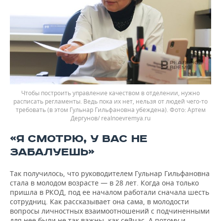
Чтобы построить управление качеством в отделении, нужно
расписать регламенты. Ведь пока их нет, нельзя от людей чего-то
требовать (в этом Гульнар Гильфановна убеждена). Фото: Артем
Дергунов/ realnoevremya.ru
«Я СМОТРЮ, У ВАС НЕ
ЗАБАЛУЕШЬ»
Так получилось, что руководителем Гульнар Гильфановна
стала в молодом возрасте — в 28 лет. Когда она только
пришла в РКОД, под ее началом работали сначала шесть
сотрудниц. Как рассказывает она сама, в молодости
вопросы личностных взаимоотношений с подчиненными
для нее были не так важны, как сейчас. А потому и