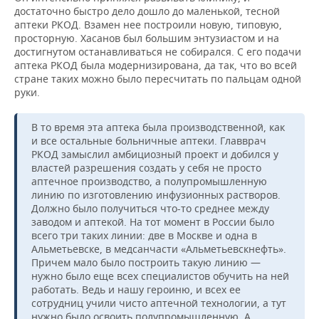
достаточно быстро дело дошло до маленькой, тесной
аптеки РКОД. Взамен нее построили новую, типовую,
просторную. Хасанов был большим энтузиастом и на
достигнутом останавливаться не собирался. С его подачи
аптека РКОД была модернизирована, да так, что во всей
стране таких можно было пересчитать по пальцам одной
руки.
В то время эта аптека была производственной, как
и все остальные больничные аптеки. Главврач
РКОД замыслил амбициозный проект и добился у
властей разрешения создать у себя не просто
аптечное производство, а полупромышленную
линию по изготовлению инфузионных растворов.
Должно было получиться что-то среднее между
заводом и аптекой. На тот момент в России было
всего три таких линии: две в Москве и одна в
Альметьевске, в медсанчасти «Альметьевскнефть».
Причем мало было построить такую линию —
нужно было еще всех специалистов обучить на ней
работать. Ведь и нашу героиню, и всех ее
сотрудниц учили чисто аптечной технологии, а тут
нужно было освоить полупромышленную. А