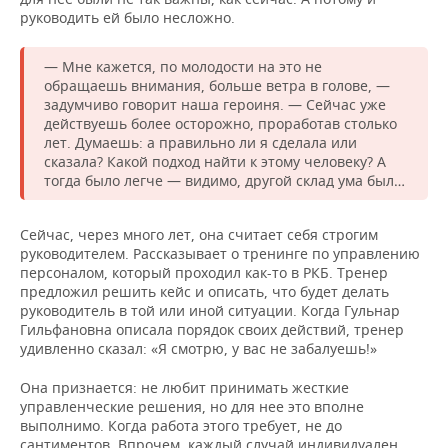
руководить ей было несложно.
— Мне кажется, по молодости на это не
обращаешь внимания, больше ветра в голове, —
задумчиво говорит наша героиня. — Сейчас уже
действуешь более осторожно, проработав столько
лет. Думаешь: а правильно ли я сделала или
сказала? Какой подход найти к этому человеку? А
тогда было легче — видимо, другой склад ума был…
Сейчас, через много лет, она считает себя строгим
руководителем. Рассказывает о тренинге по управлению
персоналом, который проходил как-то в РКБ. Тренер
предложил решить кейс и описать, что будет делать
руководитель в той или иной ситуации. Когда Гульнар
Гильфановна описала порядок своих действий, тренер
удивленно сказал: «Я смотрю, у вас не забалуешь!»
Она признается: не любит принимать жесткие
управленческие решения, но для нее это вполне
выполнимо. Когда работа этого требует, не до
сантиментов. Впрочем, каждый случай индивидуален,