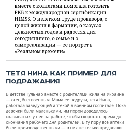
ВОДНЫЕ ВИДЫ СПОРТА
ОБРАЗОВАНИЕ
вместе с коллегами помогала готовить
РКБ к международной сертификации
ХОККЕЙ С МЯЧОМ
ПРОИСШЕСТВИЯ
HIMSS. О нелегком труде провизора, о
целой жизни в фармации, о казусах
девяностых годов и радостях дня
сегодняшнего, о семье и о
самореализации — ее портрет в
«Реальном времени».
ТЕТЯ НИНА КАК ПРИМЕР ДЛЯ
ПОДРАЖАНИЯ
В детстве Гульнар вместе с родителями жила на Украине
— отец был военным. Мама ее подруги, тетя Нина,
работала заведующей аптекой в военном госпитале. Пока
девочки были маленькими, им порой доводилось
оказываться у нее на работе, чтобы скоротать время до
окончания рабочего дня родителей. В ту пору все аптеки
были производственными — в них не только продавали