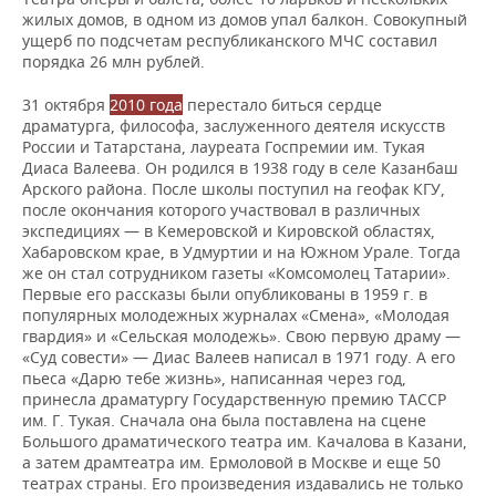
жилых домов, в одном из домов упал балкон. Совокупный
ущерб по подсчетам республиканского МЧС составил
порядка 26 млн рублей.
31 октября
2010 года
перестало биться сердце
драматурга, философа, заслуженного деятеля искусств
России и Татарстана, лауреата Госпремии им. Тукая
Диаса Валеева. Он родился в 1938 году в селе Казанбаш
Арского района. После школы поступил на геофак КГУ,
после окончания которого участвовал в различных
экспедициях — в Кемеровской и Кировской областях,
Хабаровском крае, в Удмуртии и на Южном Урале. Тогда
же он стал сотрудником газеты «Комсомолец Татарии».
Первые его рассказы были опубликованы в 1959 г. в
популярных молодежных журналах «Смена», «Молодая
гвардия» и «Сельская молодежь». Свою первую драму —
«Суд совести» — Диас Валеев написал в 1971 году. А его
пьеса «Дарю тебе жизнь», написанная через год,
принесла драматургу Государственную премию ТАССР
им. Г. Тукая. Сначала она была поставлена на сцене
Большого драматического театра им. Качалова в Казани,
а затем драмтеатра им. Ермоловой в Москве и еще 50
театрах страны. Его произведения издавались не только