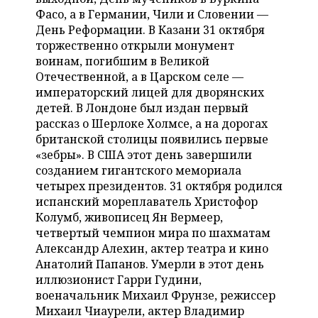
ВОДНЫЕ ВИДЫ СПОРТА
ОБРАЗОВАНИЕ
Фасо, а в Германии, Чили и Словении —
День Реформации. В Казани 31 октября
ХОККЕЙ С МЯЧОМ
ПРОИСШЕСТВИЯ
торжественно открыли монумент
воинам, погибшим в Великой
Отечественной, а в Царском селе —
императорский лицей для дворянских
детей. В Лондоне был издан первый
рассказ о Шерлоке Холмсе, а на дорогах
британской столицы появились первые
«зебры». В США этот день завершили
созданием гигантского мемориала
четырех президентов. 31 октября родился
испанский мореплаватель Христофор
Колумб, живописец Ян Вермеер,
четвертый чемпион мира по шахматам
Александр Алехин, актер театра и кино
Анатолий Папанов. Умерли в этот день
иллюзионист Гарри Гудини,
военачальник Михаил Фрунзе, режиссер
Михаил Чиаурели, актер Владимир