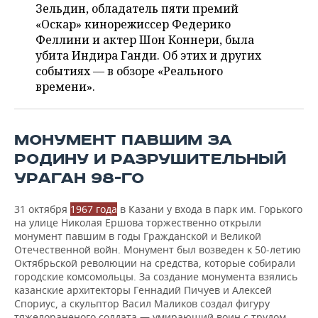
Зельдин, обладатель пяти премий
«Оскар» кинорежиссер Федерико
Феллини и актер Шон Коннери, была
убита Индира Ганди. Об этих и других
событиях — в обзоре «Реального
времени».
МОНУМЕНТ ПАВШИМ ЗА
РОДИНУ И РАЗРУШИТЕЛЬНЫЙ
УРАГАН 98-ГО
31 октября
1967 года
в Казани у входа в парк им. Горького
на улице Николая Ершова торжественно открыли
монумент павшим в годы Гражданской и Великой
Отечественной войн. Монумент был возведен к 50-летию
Октябрьской революции на средства, которые собирали
городские комсомольцы. За создание монумента взялись
казанские архитекторы Геннадий Пичуев и Алексей
Спориус, а скульптор Васил Маликов создал фигуру
тяжелораненого солдата — умирающий воин с трудом