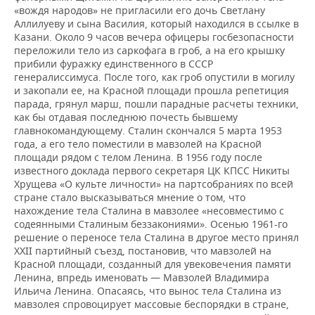
«вождя народов» не пригласили его дочь Светлану
Аллилуеву и сына Василия, который находился в ссылке в
Казани. Около 9 часов вечера офицеры госбезопасности
переложили тело из саркофага в гроб, а на его крышку
прибили фуражку единственного в СССР
генералиссимуса. После того, как гроб опустили в могилу
и закопали ее, на Красной площади прошла репетиция
парада, грянул марш, пошли парадные расчеты техники,
как бы отдавая последнюю почесть бывшему
главнокомандующему. Сталин скончался 5 марта 1953
года, а его тело поместили в мавзолей на Красной
площади рядом с телом Ленина. В 1956 году после
известного доклада первого секретаря ЦК КПСС Никиты
Хрущева «О культе личности» на партсобраниях по всей
стране стало высказываться мнение о том, что
нахождение тела Сталина в мавзолее «несовместимо с
содеянными Сталиным беззакониями». Осенью 1961-го
решение о переносе тела Сталина в другое место принял
XXII партийный съезд, постановив, что мавзолей на
Красной площади, созданный для увековечения памяти
Ленина, впредь именовать — Мавзолей Владимира
Ильича Ленина. Опасаясь, что вынос тела Сталина из
мавзолея спровоцирует массовые беспорядки в стране,