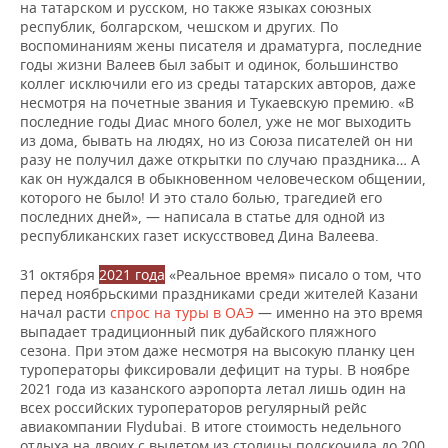
на татарском и русском, но также языках союзных
республик, болгарском, чешском и других. По
воспоминаниям жены писателя и драматурга, последние
годы жизни Валеев был забыт и одинок, большинство
коллег исключили его из среды татарских авторов, даже
несмотря на почетные звания и Тукаевскую премию. «В
последние годы Диас много болел, уже не мог выходить
из дома, бывать на людях, но из Союза писателей он ни
разу не получил даже открытки по случаю праздника… А
как он нуждался в обыкновенном человеческом общении,
которого не было! И это стало болью, трагедией его
последних дней», — написала в статье для одной из
республиканских газет искусствовед Дина Валеева.
31 октября
2021 года
«Реальное время» писало о том, что
перед ноябрьскими праздниками среди жителей Казани
начал расти
спрос на туры в ОАЭ
— именно на это время
выпадает традиционный пик дубайского пляжного
сезона. При этом даже несмотря на высокую планку цен
туроператоры фиксировали дефицит на туры. В ноябре
2021 года из казанского аэропорта летал лишь один на
всех российских туроператоров регулярный рейс
авиакомпании Flydubai. В итоге стоимость недельного
отдыха на двоих с вылетом из столицы подскочила до 200