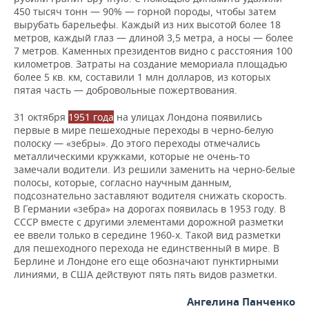
450 тысяч тонн — 90% — горной породы, чтобы затем
вырубать барельефы. Каждый из них высотой более 18
метров, каждый глаз — длиной 3,5 метра, а носы — более
7 метров. Каменных президентов видно с расстояния 100
километров. Затраты на создание мемориала площадью
более 5 кв. км, составили 1 млн долларов, из которых
пятая часть — добровольные пожертвования.
31 октября
1951 года
на улицах Лондона появились
первые в мире пешеходные переходы в черно-белую
полоску — «зебры». До этого переходы отмечались
металлическими кружками, которые не очень-то
замечали водители. Из решили заменить на черно-белые
полосы, которые, согласно научным данным,
подсознательно заставляют водителя снижать скорость.
В Германии «зебра» на дорогах появилась в 1953 году. В
СССР вместе с другими элементами дорожной разметки
ее ввели только в середине 1960-х. Такой вид разметки
для пешеходного перехода не единственный в мире. В
Берлине и Лондоне его еще обозначают пунктирными
линиями, в США действуют пять пять видов разметки.
Ангелина Панченко