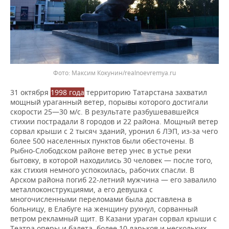
Максим Кокунин/realnoevremya.ru
31 октября
1998 года
территорию Татарстана захватил
мощный ураганный ветер, порывы которого достигали
скорости 25—30 м/с. В результате разбушевавшейся
стихии пострадали 8 городов и 22 района. Мощный ветер
сорвал крыши с 2 тысяч зданий, уронил 6 ЛЭП, из-за чего
более 500 населенных пунктов были обесточены. В
Рыбно-Слободском районе ветер унес в устье реки
бытовку, в которой находились 30 человек — после того,
как стихия немного успокоилась, рабочих спасли. В
Арском района погиб 22-летний мужчина — его завалило
металлоконструкциями, а его девушка с
многочисленными переломами была доставлена в
больницу, в Елабуге на женщину рухнул, сорванный
ветром рекламный щит. В Казани ураган сорвал крыши с
Театра оперы и балета, более 10 ларьков и нескольких