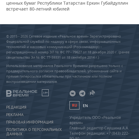
ценных бумаг Республики Татарстан Еркин Губайдуллин
встречает 80-летний юбилей
© 2015 - 2026 Сетевое издание «Реальное время» Зарегистрировано
Федеральной службой по надзору в сфере связи, информационных
технологий и массовых коммуникаций (Роскомнадзор) –
регистрационный номер ЭЛ № ФС 77 - 79627 от 18 декабря 2020 г. (ранее
свидетельство Эл № ФС 77-59331 от 18 сентября 2014 г.)
Использование материалов Реального Времени разрешено только с
предварительного согласия правообладателей, упоминание сайта и
прямая гиперссылка обязательны при частичном или полном
воспроизведении материалов.
18+
RU
EN
РЕДАКЦИЯ
РЕКЛАМА
Учредитель ООО «Реальное
ПРАВОВАЯ ИНФОРМАЦИЯ
время»
Главный редактор Саушина А.А.
ПОЛИТИКА О ПЕРСОНАЛЬНЫХ
Телефон редакции: +7 (843) 222-
ДАННЫХ
90-80