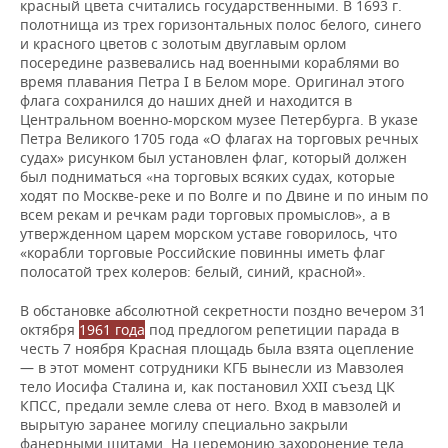
красный цвета считались государственными. В 1693 г.
полотнища из трех горизонтальных полос белого, синего
и красного цветов с золотым двуглавым орлом
посередине развевались над военными кораблями во
время плавания Петра I в Белом море. Оригинал этого
флага сохранился до наших дней и находится в
Центральном военно-морском музее Петербурга. В указе
Петра Великого 1705 года «О флагах на торговых речных
судах» рисунком был установлен флаг, который должен
был подниматься
на торговых всяких судах, которые
«
ходят по Москве-реке и по Волге и по Двине и по иным по
всем рекам и речкам ради торговых промыслов
а в
»,
утвержденном царем морском уставе говорилось, что
«корабли торговые Российские повинны иметь флаг
полосатой трех колеров: белый, синий, красной».
В обстановке абсолютной секретности поздно вечером 31
октября
1961 года
под предлогом репетиции парада в
честь 7 ноября Красная площадь была взята оцепление
— в этот момент сотрудники КГБ вынесли из Мавзолея
тело Иосифа Сталина и, как постановил XXII съезд ЦК
КПСС, предали земле слева от него. Вход в мавзолей и
вырытую заранее могилу специально закрыли
фанерными щитами. На церемонию захоронение тела