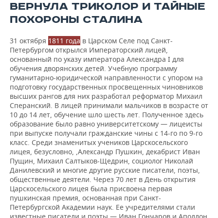
ВЕРНУЛА ТРИКОЛОР И ТАЙНЫЕ
ПОХОРОНЫ СТАЛИНА
31 октября
1811 года
в Царском Селе под Санкт-
Петербургом открылся Императорский лицей,
основанный по указу императора Александра I для
обучения дворянских детей. Учебную программу
гуманитарно-юридической направленности с упором на
подготовку государственных просвещенных чиновников
высших рангов для них разработал реформатор Михаил
Сперанский. В лицей принимали мальчиков в возрасте от
10 до 14 лет, обучение шло шесть лет. Полученное здесь
образование было равно университетскому — лицеисты
при выпуске получали гражданские чины с 14-го по 9-го
класс. Среди знаменитых учеников Царскосельского
лицея, безусловно, ,Александр Пушкин, декабрист Иван
Пущин, Михаил Салтыков-Щедрин, социолог Николай
Данилевский и многие другие русские писатели, поэты,
общественные деятели. Через 70 лет в День открытия
Царскосельского лицея была присвоена первая
пушкинская премия, основанная при Санкт-
Петербургской Академии наук. Ее учредителями стали
известные писатели и поэты — Иван Гончаров и Аполлон