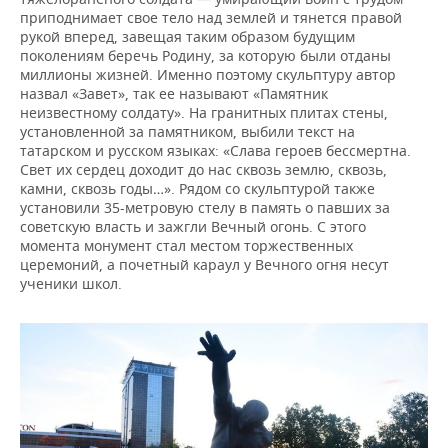
приподнимает свое тело над землей и тянется правой
рукой вперед, завещая таким образом будущим
поколениям беречь Родину, за которую были отданы
миллионы жизней. Именно поэтому скульптуру автор
назвал «Завет», так ее называют «Памятник
неизвестному солдату». На гранитных плитах стены,
установленной за памятником, выбили текст на
татарском и русском языках: «Слава героев бессмертна.
Свет их сердец доходит до нас сквозь землю, сквозь,
камни, сквозь годы…». Рядом со скульптурой также
установили 35-метровую стелу в память о павших за
советскую власть и зажгли Вечный огонь. С этого
момента монумент стал местом торжественных
церемоний, а почетный караул у Вечного огня несут
ученики школ.