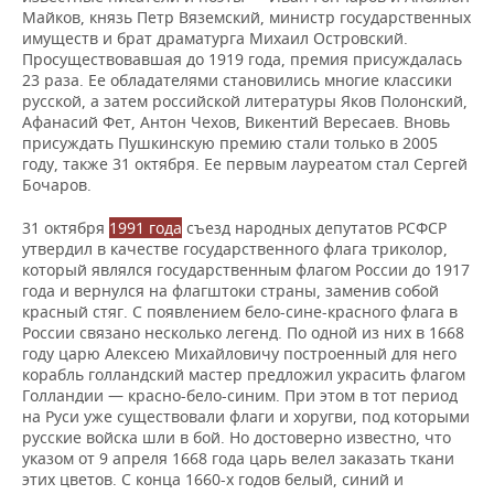
Майков, князь Петр Вяземский, министр государственных
имуществ и брат драматурга Михаил Островский.
Просуществовавшая до 1919 года, премия присуждалась
23 раза. Ее обладателями становились многие классики
русской, а затем российской литературы Яков Полонский,
Афанасий Фет, Антон Чехов, Викентий Вересаев. Вновь
присуждать Пушкинскую премию стали только в 2005
году, также 31 октября. Ее первым лауреатом стал Сергей
Бочаров.
31 октября
1991 года
съезд народных депутатов РСФСР
утвердил в качестве государственного флага триколор,
который являлся государственным флагом России до 1917
года и вернулся на флагштоки страны, заменив собой
красный стяг. С появлением бело-сине-красного флага в
России связано несколько легенд. По одной из них в 1668
году царю Алексею Михайловичу построенный для него
корабль голландский мастер предложил украсить флагом
Голландии — красно-бело-синим. При этом в тот период
на Руси уже существовали флаги и хоругви, под которыми
русские войска шли в бой. Но достоверно известно, что
указом от 9 апреля 1668 года царь велел заказать ткани
этих цветов. С конца 1660-х годов белый, синий и