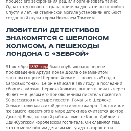
процесс его захоронения решили организовать тайно.
Однако эту новость страна приняла достаточно спокойно.
Спустя 9 лет, на сталинской могиле установили его бюст,
созданный скульптором Николаем Томским.
ЛЮБИТЕЛИ ДЕТЕКТИВОВ
ЗНАКОМЯТСЯ С ШЕРЛОКОМ
ХОЛМСОМ, А ПЕШЕХОДЫ
ЛОНДОНА С «ЗЕБРОЙ»
31 октября
1892 года
было опубликовано первое
произведение Артура Конан Дойла о знаменитом
частном сыщике Шерлоке Холмсе — повесть «Этюд в
багровых тонах». Ее он написал в 1887 году, а последний
сборник, «Архив Шерлока Холмса», вышел в печать через
40 лет — в целом его приключениям писатель посвятил
56 рассказов и четыре повести. Романы о Шерлоке
Холмсе стали классикой детективного жанра. Прототипом
же самого известного в мире детектива считается доктор
Джозеф Белл, который работал вместе Конан Дойлом в
Эдинбургском королевском госпитале. Он славился тем,
что по мельчайшим деталям мог угадать характер и