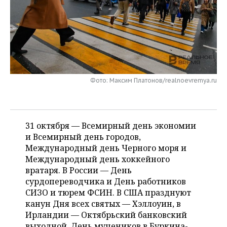
НЕФТЕХИМИЯ
РОЗНИЧНАЯ ТОРГОВЛЯ
НОВОСТИ ТЕХНОЛОГИЙ
МЕРОПРИЯТИЯ
НЕФТЬ
ТРАНСПОРТ
IT
НОВОСТИ МЕРОПРИЯТИЙ
СПОРТ
ОПК
УСЛУГИ
МЕДИА
ВЫЕЗДНАЯ РЕДАКЦИЯ
НОВОСТИ СПОРТА
ОБЩЕСТВО
ЭНЕРГЕТИКА
Фото: Максим Платонов/realnoevremya.ru
ТЕЛЕКОММУНИКАЦИИ
БИЗНЕС-БРАНЧИ
ФУТБОЛ
НОВОСТИ ОБЩЕСТВА
ФОТОГАЛЕРЕЯ
ONLINE-КОНФЕРЕНЦИИ
ХОККЕЙ
ВЛАСТЬ
СЮЖЕТЫ
31 октября — Всемирный день экономии
ОТКРЫТАЯ ЛЕКЦИЯ
БАСКЕТБОЛ
ИНФРАСТРУКТУРА
СПРАВОЧНИК
и Всемирный день городов,
Международный день Черного моря и
ВОЛЕЙБОЛ
ИСТОРИЯ
СПИСОК ПЕРСОН
Международный день хоккейного
ПОЛНАЯ ВЕРСИЯ
вратаря. В России — День
сурдопереводчика и День работников
КИБЕРСПОРТ
КУЛЬТУРА
СПИСОК КОМПАНИЙ
СИЗО и тюрем ФСИН. В США празднуют
канун Дня всех святых — Хэллоуин, в
ФИГУРНОЕ КАТАНИЕ
МЕДИЦИНА
Ирландии — Октябрьский банковский
выходной, День мучеников в Буркина-