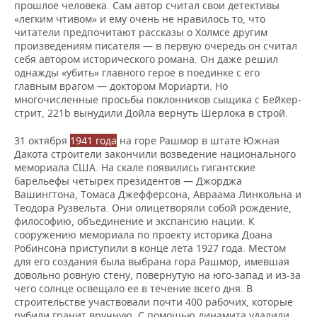
прошлое человека. Сам автор считал свои детективы
«легким чтивом» и ему очень не нравилось то, что
читатели предпочитают рассказы о Холмсе другим
произведениям писателя — в первую очередь он считал
себя автором исторического романа. Он даже решил
однажды «убить» главного герое в поединке с его
главным врагом — доктором Мориарти. Но
многочисленные просьбы поклонников сыщика с Бейкер-
стрит, 221b вынудили Дойла вернуть Шерлока в строй.
31 октября
1941 года
на горе Рашмор в штате Южная
Дакота строители закончили возведение национального
мемориала США. На скале появились гигантские
барельефы четырех президентов — Джорджа
Вашингтона, Томаса Джефферсона, Авраама Линкольна и
Теодора Рузвельта. Они олицетворяли собой рождение,
философию, объединение и экспансию нации. К
сооружению мемориала по проекту историка Доана
Робинсона приступили в конце лета 1927 года. Местом
для его создания была выбрана гора Рашмор, имевшая
довольно ровную стену, повернутую на юго-запад и из-за
чего солнце освещало ее в течение всего дня. В
строительстве участвовали почти 400 рабочих, которые
рубили гранит вручную. С помощью динамита удалили