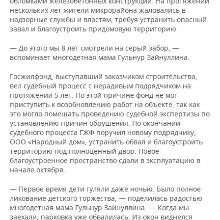
обломками железобетонных конструкций. На протяжении
нескольких лет жители микрорайона жаловались в
надзорные службы и властям, требуя устранить опасный
завал и благоустроить придомовую территорию.
— До этого мы 8 лет смотрели на серый забор, —
вспоминает многодетная мама Гульнур Зайнуллина.
Госжилфонд, выступавший заказчиком строительства,
вел судебный процесс с нерадивым подрядчиком на
протяжении 5 лет. По этой причине фонд не мог
приступить к возобновлению работ на объекте, так как
это могло помешать проведению судебной экспертизы по
установлению причин обрушения. По окончании
судебного процесса ГЖФ поручил новому подрядчику,
ООО «Народный дом», устранить обвал и благоустроить
территорию под полноценный двор. Новое
благоустроенное пространство сдали в эксплуатацию в
начале октября.
— Первое время дети гуляли даже ночью. Было полное
ликование детского торжества, — поделилась радостью
многодетная мама Гульнур Зайнуллина. — Когда мы
заехали, парковка уже обвалилась. Из окон виднелся