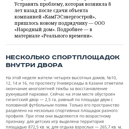
НЕФТЕХИМИЯ
Устранять проблему, которая возникла 8
лет назад после сдачи объекта
РОЗНИЧНАЯ ТОРГОВЛЯ
НОВОСТИ ТЕХНОЛОГИЙ
МЕРОПРИЯТИЯ
НЕФТЬ
компанией «КамГЭСэнергострой»,
пришлось новому подрядчику — ООО
ТРАНСПОРТ
IT
НОВОСТИ МЕРОПРИЯТИЙ
СПОРТ
ОПК
«Народный дом». Подробнее — в
материале «Реального времени».
УСЛУГИ
МЕДИА
ВЫЕЗДНАЯ РЕДАКЦИЯ
НОВОСТИ СПОРТА
ОБЩЕСТВО
ЭНЕРГЕТИКА
ТЕЛЕКОММУНИКАЦИИ
БИЗНЕС-БРАНЧИ
ФУТБОЛ
НОВОСТИ ОБЩЕСТВА
ФОТОГАЛЕРЕЯ
НЕСКОЛЬКО СПОРТПЛОЩАДОК
ONLINE-КОНФЕРЕНЦИИ
ХОККЕЙ
ВЛАСТЬ
СЮЖЕТЫ
ВНУТРИ ДВОРА
ОТКРЫТАЯ ЛЕКЦИЯ
БАСКЕТБОЛ
ИНФРАСТРУКТУРА
СПРАВОЧНИК
На этой неделе жители четырех высотных домов, №10,
12, 14 и 16, по проспекту Универсиады в Казани отметили
окончание многолетней тяжбы за восстановление
ВОЛЕЙБОЛ
ИСТОРИЯ
СПИСОК ПЕРСОН
ПОЛНАЯ ВЕРСИЯ
рухнувшей парковки. Сейчас на этом месте обустроен
гигантский двор — 2,5 га, равный по площади двум с
КИБЕРСПОРТ
КУЛЬТУРА
СПИСОК КОМПАНИЙ
половиной футбольным полям. Только его пространство
разделено на несколько спортивных площадок разного
профиля. При этом они выделяются по возрастному
ФИГУРНОЕ КАТАНИЕ
МЕДИЦИНА
признаку: для детских игр выделена территория
площадью 872,5 кв. м, для отдыха взрослых — 265,7 кв. м,