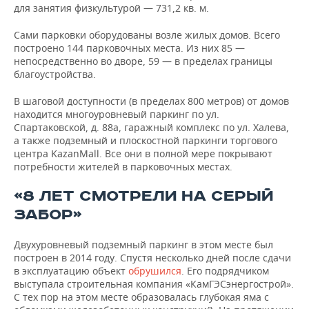
ВОДНЫЕ ВИДЫ СПОРТА
ОБРАЗОВАНИЕ
для занятия физкультурой — 731,2 кв. м.
ХОККЕЙ С МЯЧОМ
ПРОИСШЕСТВИЯ
Сами парковки оборудованы возле жилых домов. Всего
построено 144 парковочных места. Из них 85 —
непосредственно во дворе, 59 — в пределах границы
благоустройства.
В шаговой доступности (в пределах 800 метров) от домов
находится многоуровневый паркинг по ул.
Спартаковской, д. 88а, гаражный комплекс по ул. Халева,
а также подземный и плоскостной паркинги торгового
центра KazanMall. Все они в полной мере покрывают
потребности жителей в парковочных местах.
«8 ЛЕТ СМОТРЕЛИ НА СЕРЫЙ
ЗАБОР»
Двухуровневый подземный паркинг в этом месте был
построен в 2014 году. Спустя несколько дней после сдачи
в эксплуатацию объект
обрушился
. Его подрядчиком
выступала строительная компания «КамГЭСэнергострой».
С тех пор на этом месте образовалась глубокая яма с