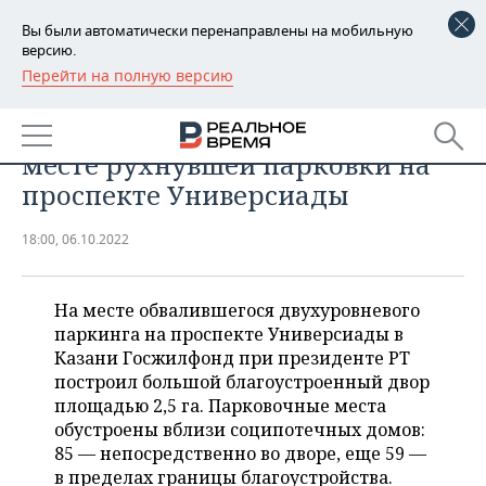
Вы были автоматически перенаправлены на мобильную
версию.
Перейти на полную версию
РЕГИОНЫ
НЕДВИЖИМОСТЬ
В Казани благоустроили двор на
БАШКОРТОСТАН
НОВОСТИ
месте рухнувшей парковки на
ТАТАРСТАН
АНАЛИТИКА
проспекте Универсиады
УДМУРТИЯ
НОВОСТИ АНАЛИТИКИ
ЭКОНОМИКА
18:00, 06.10.2022
ДЕКЛАРАЦИИ О ДОХОДАХ
НОВОСТИ ЭКОНОМИКИ
ПРОМЫШЛЕННОСТЬ
На месте обвалившегося двухуровневого
КОРОЛИ ГОСЗАКАЗА ПФО
ФИНАНСЫ
НОВОСТИ
НЕДВИЖИМОСТЬ
паркинга на проспекте Универсиады в
ПРОМЫШЛЕННОСТИ
Казани Госжилфонд при президенте РТ
ВУЗЫ ТАТАРСТАНА
БАНКИ
НОВОСТИ НЕДВИЖИМОСТИ
АВТО
построил большой благоустроенный двор
АГРОПРОМ
площадью 2,5 га. Парковочные места
КОМУ ПРИНАДЛЕЖАТ
БЮДЖЕТ
НОВОСТИ АВТО
БИЗНЕС
обустроены вблизи соципотечных домов:
ТОРГОВЫЕ ЦЕНТРЫ
МАШИНОСТРОЕНИЕ
85 — непосредственно во дворе, еще 59 —
ТАТАРСТАНА
ИНВЕСТИЦИИ
НОВОСТИ БИЗНЕСА
в пределах границы благоустройства.
ТЕХНОЛОГИИ