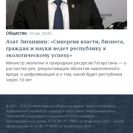
Общество
03 авг, 00:00
Азат Зиганшин: «Синергия власти, бизнеса,
граждан и науки ведет республику к
экологическому успеху»
Министр экологии и природных ресурсов Татарстана — о
расчистке рек, рекультивации объектов накопленного
вреда, о цифровизации и о том, какой будет республика
через 10 лет
© 2015 - 2026 Сетевое издание «Реальное время» Зарегистрировано
Федеральной службой по надзору в сфере связи, информационных
технологий и массовых коммуникаций (Роскомнадзор) –
регистрационный номер ЭЛ № ФС 77 - 79627 от 18 декабря 2020 г. (ранее
свидетельство Эл № ФС 77-59331 от 18 сентября 2014 г.)