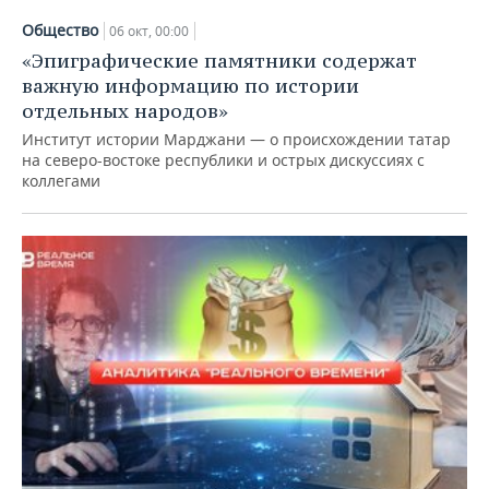
ВОДНЫЕ ВИДЫ СПОРТА
ОБРАЗОВАНИЕ
Общество
06 окт, 00:00
ХОККЕЙ С МЯЧОМ
ПРОИСШЕСТВИЯ
«Эпиграфические памятники содержат
важную информацию по истории
отдельных народов»
Институт истории Марджани — о происхождении татар
на северо-востоке республики и острых дискуссиях с
коллегами