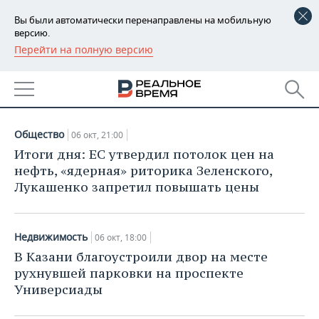
Вы были автоматически перенаправлены на мобильную
версию.
Перейти на полную версию
РЕГИОНЫ
АРХИВ СТАТЕЙ ЗА
БАШКОРТОСТАН
НОВОСТИ
06.10.2022
ТАТАРСТАН
АНАЛИТИКА
Общество
06 окт, 21:00
УДМУРТИЯ
НОВОСТИ АНАЛИТИКИ
ЭКОНОМИКА
Итоги дня: ЕС утвердил потолок цен на
нефть, «ядерная» риторика Зеленского,
ДЕКЛАРАЦИИ О ДОХОДАХ
НОВОСТИ ЭКОНОМИКИ
ПРОМЫШЛЕННОСТЬ
Лукашенко запретил повышать цены
КОРОЛИ ГОСЗАКАЗА ПФО
ФИНАНСЫ
НОВОСТИ
НЕДВИЖИМОСТЬ
ПРОМЫШЛЕННОСТИ
Недвижимость
06 окт, 18:00
ВУЗЫ ТАТАРСТАНА
БАНКИ
НОВОСТИ НЕДВИЖИМОСТИ
АВТО
В Казани благоустроили двор на месте
АГРОПРОМ
рухнувшей парковки на проспекте
КОМУ ПРИНАДЛЕЖАТ
БЮДЖЕТ
НОВОСТИ АВТО
БИЗНЕС
Универсиады
ТОРГОВЫЕ ЦЕНТРЫ
МАШИНОСТРОЕНИЕ
ТАТАРСТАНА
ИНВЕСТИЦИИ
НОВОСТИ БИЗНЕСА
ТЕХНОЛОГИИ