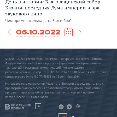
День в истории: Благовещенский собор
Казани, последняя Дума империи и эра
звукового кино
Чем примечательна дата 6 октября?
06.10.2022
© 2015 - 2026 Сетевое издание «Реальное время» Зарегистрировано
Федеральной службой по надзору в сфере связи, информационных
технологий и массовых коммуникаций (Роскомнадзор) –
регистрационный номер ЭЛ № ФС 77 - 79627 от 18 декабря 2020 г. (ранее
свидетельство Эл № ФС 77-59331 от 18 сентября 2014 г.)
Использование материалов Реального Времени разрешено только с
предварительного согласия правообладателей, упоминание сайта и
прямая гиперссылка обязательны при частичном или полном
воспроизведении материалов.
18+
RU