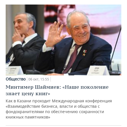
НЕФТЕХИМИЯ
РОЗНИЧНАЯ ТОРГОВЛЯ
НОВОСТИ ТЕХНОЛОГИЙ
МЕРОПРИЯТИЯ
НЕФТЬ
ТРАНСПОРТ
IT
НОВОСТИ МЕРОПРИЯТИЙ
СПОРТ
ОПК
УСЛУГИ
МЕДИА
ВЫЕЗДНАЯ РЕДАКЦИЯ
НОВОСТИ СПОРТА
ОБЩЕСТВО
ЭНЕРГЕТИКА
ТЕЛЕКОММУНИКАЦИИ
БИЗНЕС-БРАНЧИ
ФУТБОЛ
НОВОСТИ ОБЩЕСТВА
ФОТОГАЛЕРЕЯ
ONLINE-КОНФЕРЕНЦИИ
ХОККЕЙ
ВЛАСТЬ
СЮЖЕТЫ
ОТКРЫТАЯ ЛЕКЦИЯ
БАСКЕТБОЛ
ИНФРАСТРУКТУРА
СПРАВОЧНИК
Общество
06 окт, 15:55
Минтимер Шаймиев: «Наше поколение
ВОЛЕЙБОЛ
ИСТОРИЯ
СПИСОК ПЕРСОН
ПОЛНАЯ ВЕРСИЯ
знает цену книг»
Как в Казани проходит Международная конференция
КИБЕРСПОРТ
КУЛЬТУРА
СПИСОК КОМПАНИЙ
«Взаимодействие бизнеса, власти и общества с
фондохранителями по обеспечению сохранности
ФИГУРНОЕ КАТАНИЕ
МЕДИЦИНА
книжных памятников»