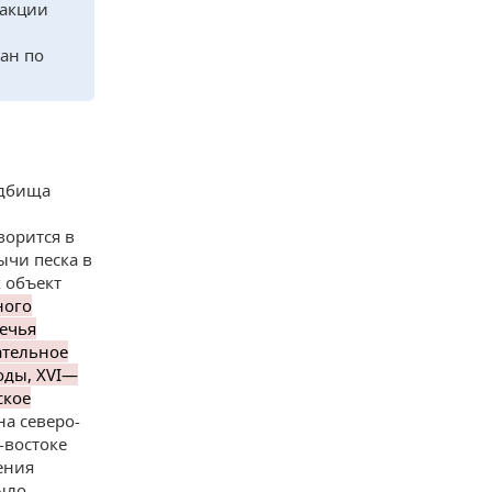
дакции
ан по
адбища
ворится в
ычи песка в
 объект
ного
ечья
ательное
оды, XVI—
ское
на северо-
-востоке
ения
ыло