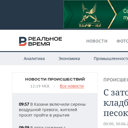
НОВОСТИ
ФОТО
Аналитика
Экономика
Промышленност
НОВОСТИ ПРОИСШЕСТВИЙ
ПРОИСШЕ
Все новости
12:19 МСК
С зат
клад
В Казани включили сирены
09:57
воздушной тревоги, жителей
песок
просят пройти в укрытия
00:00, 30.06
В пяти соседних с
09:39