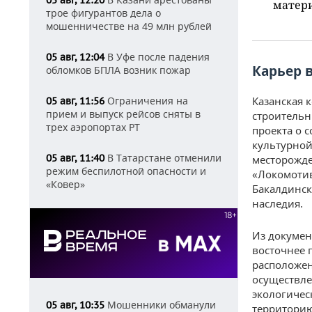
05 авг, 12:20
матери
трое фигурантов дела о
мошенничестве на 49 млн рублей
В Уфе после падения
05 авг, 12:04
Карьер в
обломков БПЛА возник пожар
Ограничения на
Казанская 
05 авг, 11:56
прием и выпуск рейсов сняты в
строительн
трех аэропортах РТ
проекта о 
культурной
В Татарстане отменили
05 авг, 11:40
месторожде
режим беспилотной опасности и
«Локомотив
«Ковер»
Бакалдинск
наследия.
Из докумен
восточнее 
расположен
осуществл
экологичес
Мошенники обманули
05 авг, 10:35
территорию