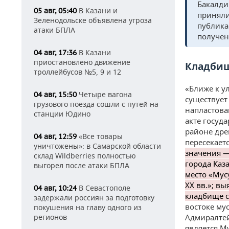
Бакалди
В Казани и
05 авг, 05:40
приняли
Зеленодольске объявлена угроза
публика
атаки БПЛА
получен
В Казани
04 авг, 17:36
приостановлено движение
Кладбищ
троллейбусов №5, 9 и 12
«Ближе к у
Четыре вагона
04 авг, 15:50
существует
грузового поезда сошли с путей на
напластова
станции Юдино
акте госуд
районе дре
«Все товары
04 авг, 12:59
пересекает
уничтожены»: в Самарской области
значения —
склад Wildberries полностью
города Каз
выгорел после атаки БПЛА
место «Мус
XX вв.»; в
В Севастополе
04 авг, 10:24
кладбище 
задержали россиян за подготовку
востоке му
покушения на главу одного из
Адмиралтей
регионов
является М