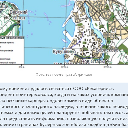
realnoevremya.ru/скриншот
ому времени» удалось связаться с ООО «Рекасервис».
ондент поинтересовался, когда и на каких условиях компан
ла песчаные карьеры с «довесками» в виде объектов
гического и культурного наследия, в течение какого период
бъемах и для каких целей планируется добывать там песок, а
ла предоставить информацию, позволяющую получить виз
вление о границах буферных зон вблизи кладбища «Бишбал