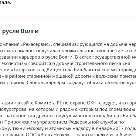
але.
 русле Волги
компания «Рекасервис», специализирующаяся на добыче не
ых материалов, получила положительное заключение экспе
создании карьеров в русле Волги. В актах государственной и
 экспертизы говорится о добыче строительного песка «на
нии «Татарское кладбище» села Бишбалта и «на месторож
» в районе старинной мощеной дороги к волжским приста
их стоянок. Словом, карьеры создадут вблизи объектов кул
тации на сайте Комитета РТ по охране ОКН, следует, что го
полуострова, на котором и рядом с которым под слоем воды
ы захоронения древнего мусульманского кладбища «Бишба
ен Приволжским управлением Федеральной службы по
кому, техническому и атомному надзору в январе 2017 года.
 получило ООО «ВолгаНеруд» — «для разведки и добычи