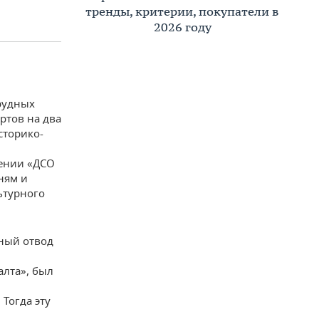
тренды, критерии, покупатели в
2026 году
рудных
ртов на два
сторико-
дении «ДСО
ням и
ьтурного
рный отвод
лта», был
 Тогда эту