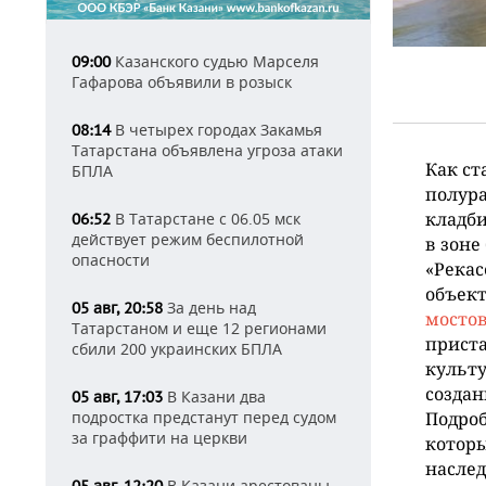
Казанского судью Марселя
09:00
Гафарова объявили в розыск
В четырех городах Закамья
08:14
Татарстана объявлена угроза атаки
Как ст
БПЛА
полура
кладби
В Татарстане с 06.05 мск
06:52
действует режим беспилотной
в зоне
опасности
«Рекас
объект
За день над
05 авг, 20:58
мосто
Татарстаном и еще 12 регионами
приста
сбили 200 украинских БПЛА
культу
создан
В Казани два
05 авг, 17:03
подростка предстанут перед судом
Подроб
за граффити на церкви
которы
наслед
В Казани арестованы