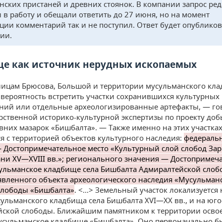
нских пристаней и древних стоянок. В компании запрос ре
 в работу и обещали ответить до 27 июня, но на момент
ции комментарий так и не поступил. Ответ будет опубликов
ии.
е как источник нерудных ископаемых
лицам Брюсова, Большой и территории мусульманского кл
 вероятность встретить участки сохранившихся культурных
ний или отдельные археологизированные артефакты, — го
арственной историко-культурной экспертизы по проекту доб
вних мазарок «Бишбалта». — Также именно на этих участках
ся с территорией объектов культурного наследия:
федераль
 Достопримечательное место «Культурный слой слобод Зар
ани XV—XVIII вв.»; регионального значения — Достопримеч
ульманское кладбище села Бишбалта Адмиралтейской слоб
ыявленного объекта археологического наследия «Мусульман
слободы «Бишбалта»
. <…> Земельный участок локализуется 
сульманского кладбища села Бишбалта XVI—XX вв., и на юго
ской слободы. Ближайшим памятником к территории осво
усульманское кладбище «Бишбалта». Оно первоначально б