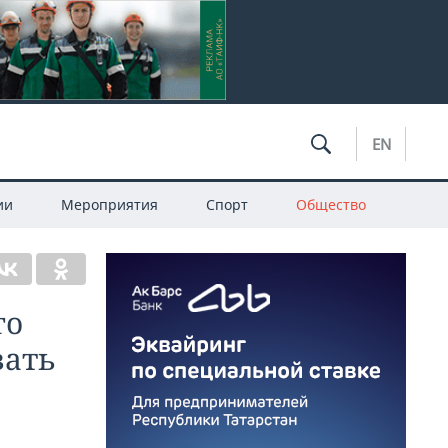
EN
ии
Мероприятия
Спорт
Общество
го
вать