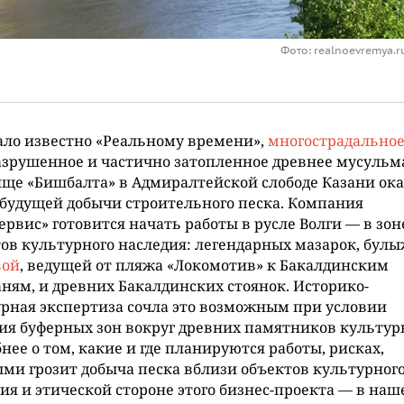
Фото: realnoevremya.
ало известно «Реальному времени»,
многострадально
зрушенное и частично затопленное древнее мусульм
ще «Бишбалта» в Адмиралтейской слободе Казани ока
 будущей добычи строительного песка. Компания
ервис» готовится начать работы в русле Волги — в зон
ов культурного наследия: легендарных мазарок, бул
вой
, ведущей от пляжа «Локомотив» к Бакалдинским
ням, и древних Бакалдинских стоянок. Историко-
рная экспертиза сочла это возможным при условии
ия буферных зон вокруг древних памятников культур
нее о том, какие и где планируются работы, рисках,
ми грозит добыча песка вблизи объектов культурног
ия и этической стороне этого бизнес-проекта — в на