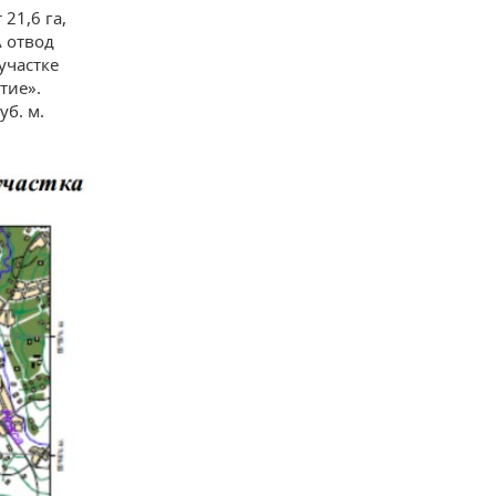
21,6 га,
А отвод
участке
тие».
уб. м.