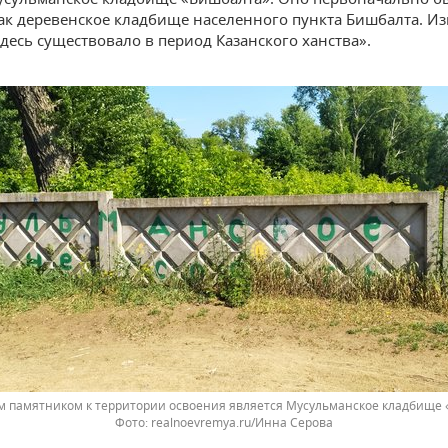
ак деревенское кладбище населенного пункта Бишбалта. Из
десь существовало в период Казанского ханства».
 памятником к территории освоения является Мусульманское кладбище 
realnoevremya.ru/Инна Серова