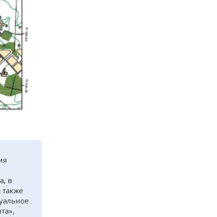
ия
а, в
 также
уальное
та»,