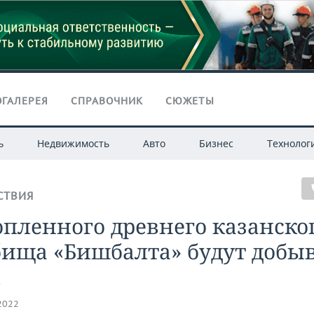
ГАЛЕРЕЯ
СПРАВОЧНИК
СЮЖЕТЫ
ь
Недвижимость
Авто
Бизнес
Технолог
СТВИЯ
опленного древнего казанско
бища «Бишбалта» будут добы
.2022