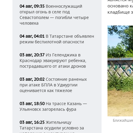
основано к
Военнослужащий
04 авг, 09:35
кладбище з
открыл огонь в селе под
Севастополем — погибли четыре
человека
В Татарстане объявлен
04 авг, 04:01
режим беспилотной опасности
Из Геленджика в
03 авг, 20:37
Краснодар эвакуируют ребенка,
пострадавшего от атаки дронов
Состояние раненых
03 авг, 20:02
при атаке БПЛА в Удмуртии
оценивается как тяжелое
На трассе Казань —
03 авг, 18:50
Ульяновск загорелась фура
Ближайшим
Жительницу
03 авг, 16:25
Татарстана осудили условно за