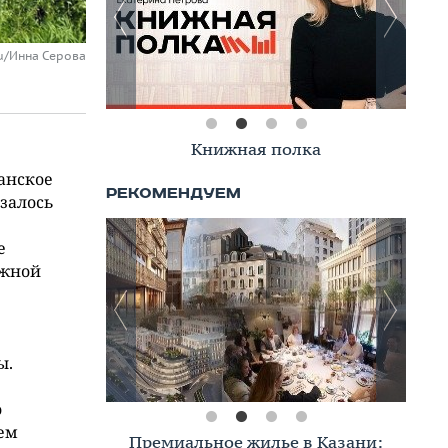
ru/Инна Серова
Книжная полка
е
анское
залось
е
ыжной
ы.
о
шем
Премиальное жилье в Казани: