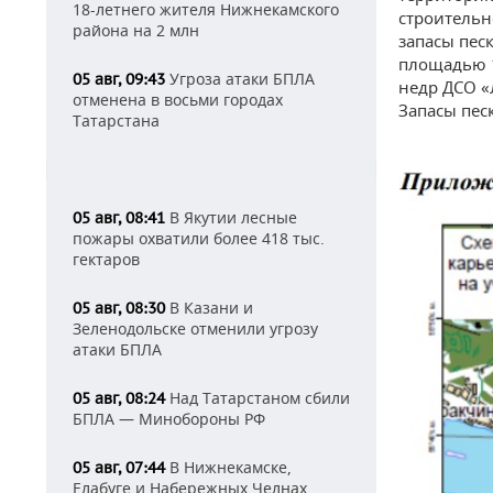
18-летнего жителя Нижнекамского
строительно
района на 2 млн
запасы песк
площадью 1
Угроза атаки БПЛА
05 авг, 09:43
недр ДСО «
отменена в восьми городах
Запасы пес
Татарстана
В Якутии лесные
05 авг, 08:41
пожары охватили более 418 тыс.
гектаров
В Казани и
05 авг, 08:30
Зеленодольске отменили угрозу
атаки БПЛА
Над Татарстаном сбили
05 авг, 08:24
БПЛА — Минобороны РФ
В Нижнекамске,
05 авг, 07:44
Елабуге и Набережных Челнах