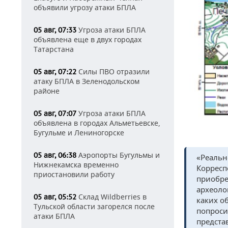
объявили угрозу атаки БПЛА
Угроза атаки БПЛА
05 авг, 07:33
объявлена еще в двух городах
Татарстана
Силы ПВО отразили
05 авг, 07:22
атаку БПЛА в Зеленодольском
районе
Угроза атаки БПЛА
05 авг, 07:07
объявлена в городах Альметьевске,
Бугульме и Лениногорске
Аэропорты Бугульмы и
05 авг, 06:38
«Реальн
Нижнекамска временно
Корресп
приостановили работу
приобре
археоло
Склад Wildberries в
05 авг, 05:52
каких о
Тульской области загорелся после
попроси
атаки БПЛА
предста