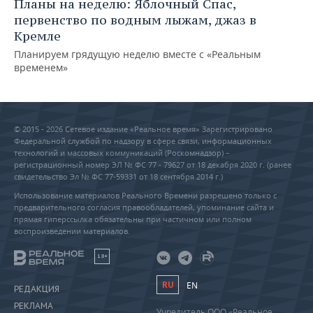
Планы на неделю: Яблочный Спас,
первенство по водным лыжам, джаз в
Кремле
Планируем грядущую неделю вместе с «Реальным
временем»
© 2015 - 2026 Сетевое издание «Реальное время» Зарегистрировано
Федеральной службой по надзору в сфере связи, информационных
технологий и массовых коммуникаций (Роскомнадзор) –
регистрационный номер ЭЛ № ФС 77 - 79627 от 18 декабря 2020 г. (ранее
свидетельство Эл № ФС 77-59331 от 18 сентября 2014 г.)
Использование материалов Реального Времени разрешено только с
предварительного согласия правообладателей, упоминание сайта и
прямая гиперссылка обязательны при частичном или полном
воспроизведении материалов.
18+
RU
EN
РЕДАКЦИЯ
РЕКЛАМА
Учредитель ООО «Реальное