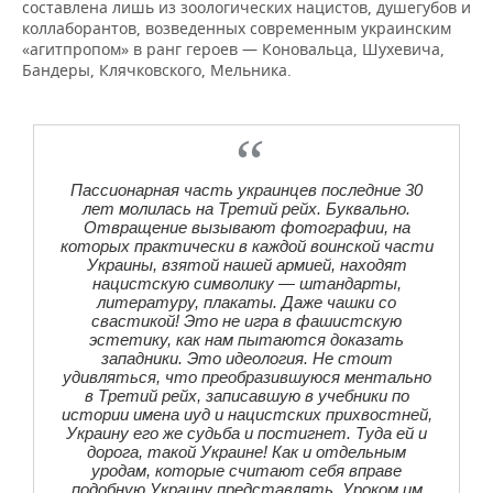
составлена лишь из зоологических нацистов, душегубов и
коллаборантов, возведенных современным украинским
«агитпропом» в ранг героев — Коновальца, Шухевича,
Бандеры, Клячковского, Мельника.
Пассионарная часть украинцев последние 30
лет молилась на Третий рейх. Буквально.
Отвращение вызывают фотографии, на
которых практически в каждой воинской части
Украины, взятой нашей армией, находят
нацистскую символику — штандарты,
литературу, плакаты. Даже чашки со
свастикой! Это не игра в фашистскую
эстетику, как нам пытаются доказать
западники. Это идеология. Не стоит
удивляться, что преобразившуюся ментально
в Третий рейх, записавшую в учебники по
истории имена иуд и нацистских прихвостней,
Украину его же судьба и постигнет. Туда ей и
дорога, такой Украине! Как и отдельным
уродам, которые считают себя вправе
подобную Украину представлять. Уроком им