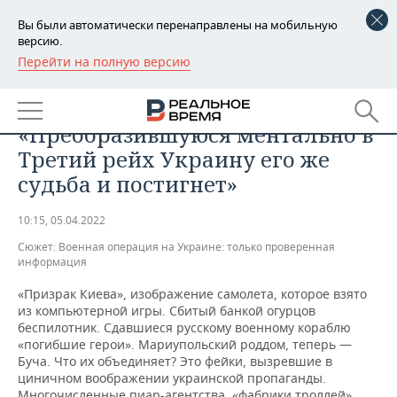
Вы были автоматически перенаправлены на мобильную
версию.
Перейти на полную версию
РЕГИОНЫ
ОБЩЕСТВО
Дмитрий Медведев:
БАШКОРТОСТАН
НОВОСТИ
«Преобразившуюся ментально в
ТАТАРСТАН
АНАЛИТИКА
Третий рейх Украину его же
судьба и постигнет»
УДМУРТИЯ
НОВОСТИ АНАЛИТИКИ
ЭКОНОМИКА
10:15, 05.04.2022
ДЕКЛАРАЦИИ О ДОХОДАХ
НОВОСТИ ЭКОНОМИКИ
ПРОМЫШЛЕННОСТЬ
Сюжет:
Военная операция на Украине: только проверенная
информация
КОРОЛИ ГОСЗАКАЗА ПФО
ФИНАНСЫ
НОВОСТИ
НЕДВИЖИМОСТЬ
ПРОМЫШЛЕННОСТИ
«Призрак Киева», изображение самолета, которое взято
ВУЗЫ ТАТАРСТАНА
БАНКИ
НОВОСТИ НЕДВИЖИМОСТИ
АВТО
из компьютерной игры. Сбитый банкой огурцов
АГРОПРОМ
беспилотник. Сдавшиеся русскому военному кораблю
«погибшие герои». Мариупольский роддом, теперь —
КОМУ ПРИНАДЛЕЖАТ
БЮДЖЕТ
НОВОСТИ АВТО
БИЗНЕС
Буча. Что их объединяет? Это фейки, вызревшие в
ТОРГОВЫЕ ЦЕНТРЫ
МАШИНОСТРОЕНИЕ
ТАТАРСТАНА
циничном воображении украинской пропаганды.
ИНВЕСТИЦИИ
НОВОСТИ БИЗНЕСА
ТЕХНОЛОГИИ
Многочисленные пиар-агентства, «фабрики троллей»,