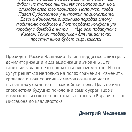
будет не только нынешняя спецоперация, но и
эпизоды славного прошлого. Например, когда
Павел Судоплатов уничтожил националиста
Евгена Коновальца, вежливо передав этому
любителю сладкого в Роттердаме конфетную
коробку с бомбой внутри — «Це вам подарунок з
Києва». Таких «подарункiв» для нацистских
преступников будет еще немало!
Президент России Владимир Путин твердо поставил цель
демилитаризации и денацификации Украины. Эти
сложные задачи не исполняются одномоментно. И они
будут решаться не только на полях сражений. Изменить
кровавое и полное лживых мифов сознание части
нынешних украинцев — важнейшая цель. Цель во имя
спокойствия будущих поколений самих украинцев и
возможности наконец построить открытую Евразию — от
Лиссабона до Владивостока.
Дмитрий Медведев