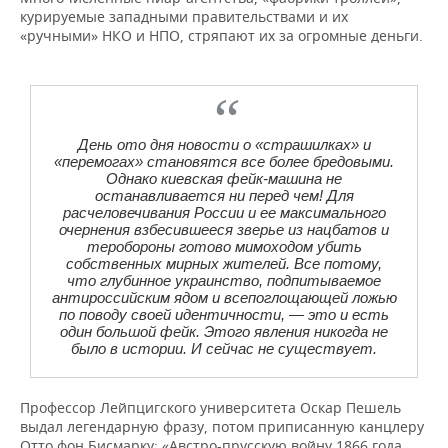
НЕФТЕХИМИЯ
курируемые западными правительствами и их
«ручными» НКО и НПО, стряпают их за огромные деньги.
РОЗНИЧНАЯ ТОРГОВЛЯ
НОВОСТИ ТЕХНОЛОГИЙ
МЕРОПРИЯТИЯ
НЕФТЬ
ТРАНСПОРТ
IT
НОВОСТИ МЕРОПРИЯТИЙ
СПОРТ
ОПК
УСЛУГИ
МЕДИА
ВЫЕЗДНАЯ РЕДАКЦИЯ
НОВОСТИ СПОРТА
ОБЩЕСТВО
ЭНЕРГЕТИКА
День ото дня новости о «страшилках» и
«перемогах» становятся все более бредовыми.
ТЕЛЕКОММУНИКАЦИИ
БИЗНЕС-БРАНЧИ
ФУТБОЛ
НОВОСТИ ОБЩЕСТВА
ФОТОГАЛЕРЕЯ
Однако киевская фейк-машина не
останавливается ни перед чем! Для
расчеловечивания России и ее максимального
ONLINE-КОНФЕРЕНЦИИ
ХОККЕЙ
ВЛАСТЬ
СЮЖЕТЫ
очернения взбесившееся зверье из нацбатов и
теробороны готово мимоходом убить
собственных мирных жителей. Все потому,
ОТКРЫТАЯ ЛЕКЦИЯ
БАСКЕТБОЛ
ИНФРАСТРУКТУРА
СПРАВОЧНИК
что глубинное украинство, подпитываемое
антироссийским ядом и всепоглощающей ложью
ВОЛЕЙБОЛ
ИСТОРИЯ
СПИСОК ПЕРСОН
ПОЛНАЯ ВЕРСИЯ
по поводу своей идентичности, — это и есть
один большой фейк. Этого явления никогда не
было в истории. И сейчас не существует.
КИБЕРСПОРТ
КУЛЬТУРА
СПИСОК КОМПАНИЙ
ФИГУРНОЕ КАТАНИЕ
МЕДИЦИНА
Профессор Лейпцигского университета Оскар Пешель
выдал легендарную фразу, потом приписанную канцлеру
Отто фон Бисмарку: «Австро-прусскую войну 1866 года