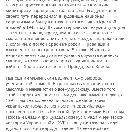
ВОДНЫЕ ВИДЫ СПОРТА
ОБРАЗОВАНИЕ
выиграл прусский школьный учитель». Немецкий
милитаризм взращивался за партами. Его дух в конце
ХОККЕЙ С МЯЧОМ
ПРОИСШЕСТВИЯ
своего пути переродился в чудовище национал-
социализма и был уничтожен в итоге только Красной
армией в 1945 году. Высокая германская наука и культура
— Рентген, Планк, Фрейд, Манн, Гессе — ничего не
смогла противопоставить тем, кто жаждал сначала крови
и колоний, а после Первой мировой — реванша и
«жизненного пространства» на Востоке. И уж если
великим немецким умам не удалось обуздать военную
машину, что уж говорить про сегодняшний Киев —
«эйнштейнов» там точно нет. Правда, есть Кличко.
Нынешний украинский радикал тоже вырос за
ученической скамьей. В красивых вышиваночках и с
мыслями о ненависти ко всему русскому. Вместо того
чтобы гордиться совместными достижениями предков, с
1991 года «на коленке» писалась псевдоистория
украинской государственности: «перерубалась»
поколенческая связь Киевской Руси с землями Новгорода,
Пскова и Владимиро-Суздальской Руси. Ради мифической
«истории Украины» XIV—XVII веков уничтожалась идея
единого русского народа. Галерея XX века вообще