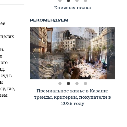
Книжная полка
нее
 целях
и.
о
кого
д,
суд в
ти
у, где,
Премиальное жилье в Казани:
ашем
тренды, критерии, покупатели в
2026 году