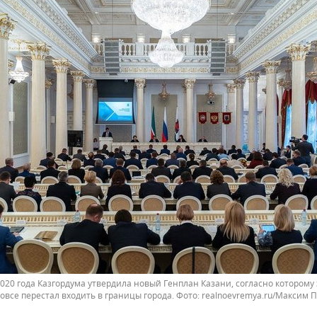
020 года Казгордума утвердила новый Генплан Казани, согласно которому 
вовсе перестал входить в границы города.
realnoevremya.ru/Максим 