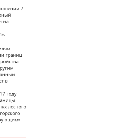
ношении 7
орный
н на
я».
емлям
ии границ
тройства
другим
данный
ет в
17 году
раницы
лях лесного
огорского
ствующим»