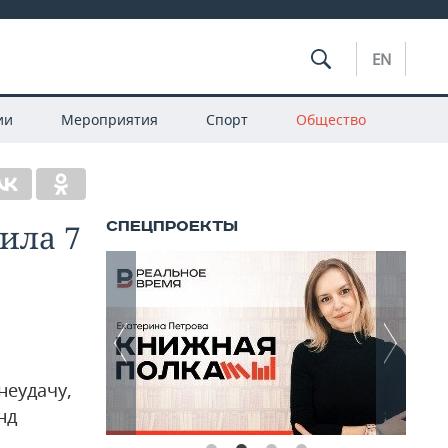
EN
ии
Мероприятия
Спорт
Общество
тила 7
неудачу,
нд