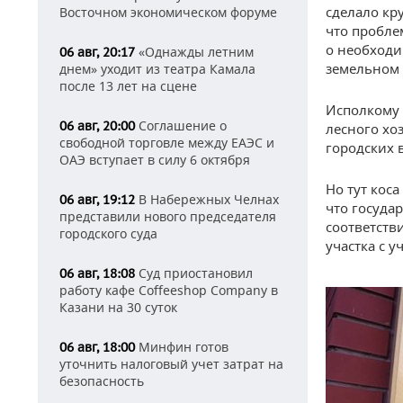
сделало кр
Восточном экономическом форуме
что пробле
о необходи
«Однажды летним
06 авг, 20:17
земельном 
днем» уходит из театра Камала
после 13 лет на сцене
Исполкому 
Соглашение о
06 авг, 20:00
лесного хо
свободной торговле между ЕАЭС и
городских 
ОАЭ вступает в силу 6 октября
Но тут коса
В Набережных Челнах
06 авг, 19:12
что госуда
представили нового председателя
соответств
городского суда
участка с у
Суд приостановил
06 авг, 18:08
работу кафе Coffeeshop Company в
Казани на 30 суток
Минфин готов
06 авг, 18:00
уточнить налоговый учет затрат на
безопасность