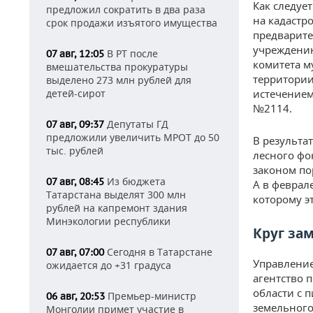
Как следуе
предложил сократить в два раза
на кадастр
срок продажи изъятого имущества
предварите
учреждению
В РТ после
07 авг, 12:05
комитета м
вмешательства прокуратуры
территории 
выделено 273 млн рублей для
детей-сирот
истечением
№2114.
Депутаты ГД
07 авг, 09:37
предложили увеличить МРОТ до 50
В результа
тыс. рублей
лесного фон
законом по
Из бюджета
07 авг, 08:45
А в феврал
Татарстана выделят 300 млн
которому эт
рублей на капремонт здания
Минэкологии республики
Круг зам
Сегодня в Татарстане
07 авг, 07:00
Управление
ожидается до +31 градуса
агентство 
области с 
Премьер-министр
06 авг, 20:53
земельного
Монголии примет участие в