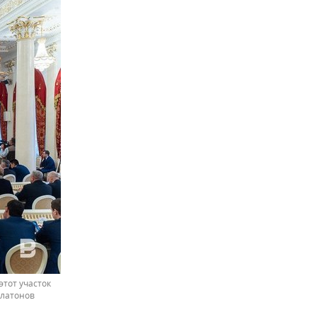
этот участок
Платонов