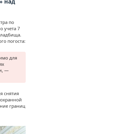
» над
тра по
о учета 7
кладбища.
го погоста:
имо для
ях
и, —
я снятия
доохранной
ение границ