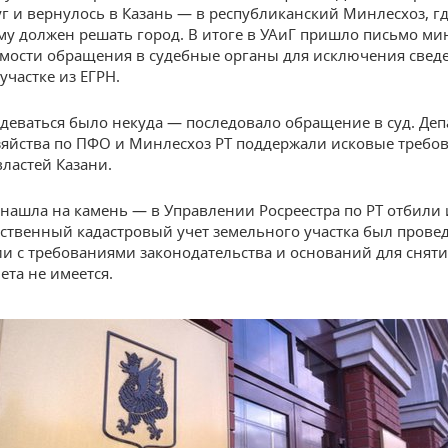
уг и вернулось в Казань — в республиканский Минлесхоз, гд
му должен решать город. В итоге в УАиГ пришло письмо ми
мости обращения в судебные органы для исключения свед
участке из ЕГРН.
деваться было некуда — последовало обращение в суд. Де
зяйства по ПФО и Минлесхоз РТ поддержали исковые требо
властей Казани.
 нашла на камень — в Управлении Росреестра по РТ отбили и
рственный кадастровый учет земельного участка был прове
ии с требованиями законодательства и оснований для снят
чета не имеется.