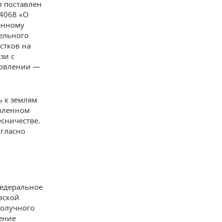
л поставлен
4068 «О
енному
ельного
стков на
зи с
новлении —
ь к землям
овленном
сничестве.
огласно
.
Федеральное
вской
получного
ение