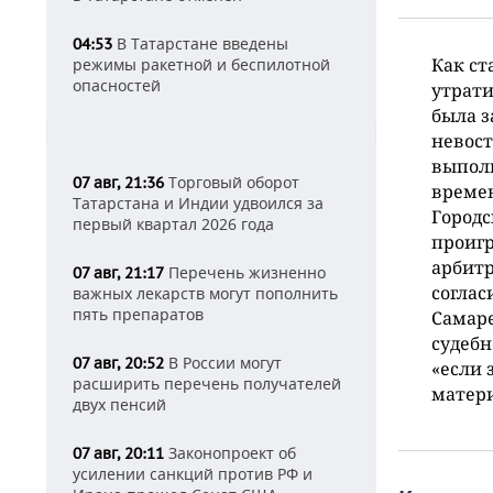
В Татарстане введены
04:53
Как ст
режимы ракетной и беспилотной
опасностей
утрати
была з
невост
выпол
Торговый оборот
07 авг, 21:36
времен
Татарстана и Индии удвоился за
Городс
первый квартал 2026 года
проигр
арбитр
Перечень жизненно
07 авг, 21:17
согла
важных лекарств могут пополнить
пять препаратов
Самаре
судебн
В России могут
07 авг, 20:52
«если 
расширить перечень получателей
матери
двух пенсий
Законопроект об
07 авг, 20:11
усилении санкций против РФ и