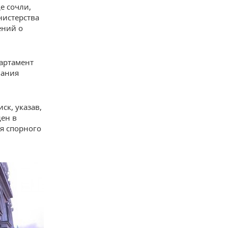
е сочли,
нистерства
ений о
партамент
вания
ск, указав,
ден в
ия спорного