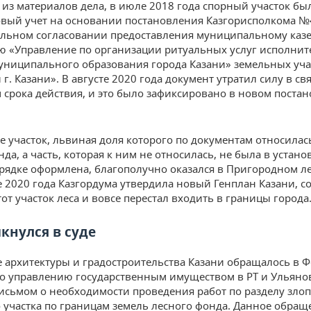
т из материалов дела, в июле 2018 года спорный участок бы
овый учет на основании постановления Казгорисполкома №
льном согласовании предоставления муниципальному каз
 «Управление по организации ритуальных услуг исполнит
униципального образования города Казани» земельных уча
г. Казани». В августе 2020 года документ утратил силу в свя
 срока действия, и это было зафиксировано в новом поста
те участок, львиная доля которого по документам относилас
да, а часть, которая к ним не относилась, не была в устан
рядке оформлена, благополучно оказался в Пригородном ле
е 2020 года Казгордума утвердила новый Генплан Казани, с
от участок леса и вовсе перестал входить в границы города
кнулся в суде
 архитектуры и градостроительства Казани обращалось в 
по управлению государственным имуществом в РТ и Ульяно
письмом о необходимости проведения работ по разделу зло
 участка по границам земель лесного фонда. Данное обращ