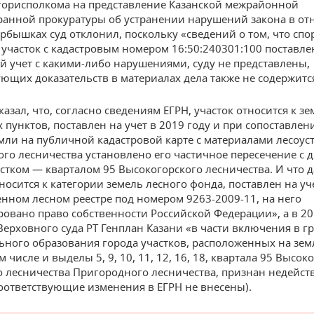
горисполкома на представление Казанской межрайонной
анной прокуратуры об устранении нарушений закона в от
Дербышках суд отклонил, поскольку «сведений о том, что сп
участок с кадастровым номером 16:50:240301:100 поставле
й учет с какими-либо нарушениями, суду не представлены,
ующих доказательств в материалах дела также не содержитс
казал, что, согласно сведениям ЕГРН, участок относится к з
 пунктов, поставлен на учет в 2019 году и при сопоставлен
мли на публичной кадастровой карте с материалами лесоус
го лесничества установлено его частичное пересечение с 
стком — кварталом 95 Высокогорского лесничества. И что 
носится к категории земель лесного фонда, поставлен на уч
енном лесном реестре под номером 9263-2009-11, на него
ровано право собственности Российской Федерации», а в 20
ерховного суда РТ Генплан Казани «в части включения в г
ного образования города участков, расположенных на зем
м числе и выделы 5, 9, 10, 11, 12, 16, 18, квартала 95 Высок
о лесничества Пригородного лесничества, признан недей
соответствующие изменения в ЕГРН не внесены).