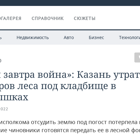
ГАЛЕРЕЯ
СПРАВОЧНИК
СЮЖЕТЫ
ь
Недвижимость
Авто
Бизнес
Технолог
О
 завтра война»: Казань утра
ров леса под кладбище в
ышках
2022
исполкома отсудить землю под погост потерпела 
кие чиновники готовятся передать ее в лесной фо