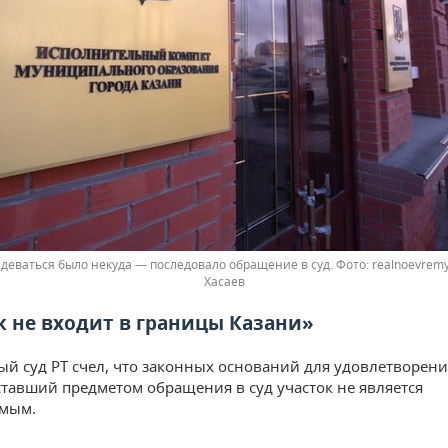
деваться было некуда — последовало обращение в суд.
realnoevrem
Хасаев
к не входит в границы Казани»
й суд РТ счел, что законных оснований для удовлетворения
ставший предметом обращения в суд участок не является
емым.