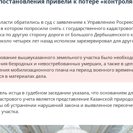
 постановления привели к потере «контроля
власти обратились в суд с заявлением к Управлению Росреес
 в котором попросили снять с государственного кадастровог
еса по другую сторону дороги от Большого Дербышенского 
около четырех лет назад исполком зарезервировал для друго
ование вышеуказанного земельного участка было необход
ния безродных и невостребованных умерших, а также в цел
ния мобилизационного плана на период военного времен
ся в материалах дела.
ель истца в судебном заседании указала, что основанием дл
дастрового учета является представление Казанской приро
ы об устранении нарушений закона и выявленное пересеч
 участка.