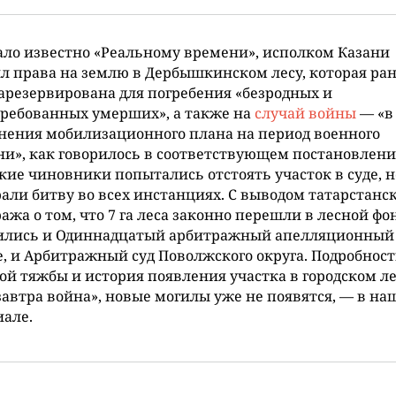
ало известно «Реальному времени», исполком Казани
л права на землю в Дербышкинском лесу, которая ра
арезервирована для погребения «безродных и
ребованных умерших», а также на
случай войны
— «в
нения мобилизационного плана на период военного
и», как говорилось в соответствующем постановлени
кие чиновники попытались отстоять участок в суде, н
али битву во всех инстанциях. С выводом татарстанс
ажа о том, что 7 га леса законно перешли в лесной фон
сились и Одиннадцатый арбитражный апелляционный 
, и Арбитражный суд Поволжского округа. Подробнос
ой тяжбы и история появления участка в городском лес
завтра война», новые могилы уже не появятся, — в н
але.