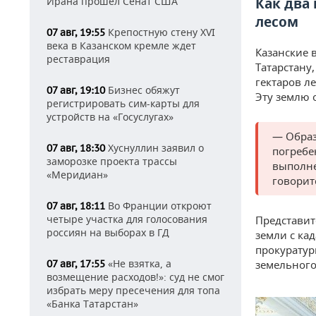
Ирана прошел Сенат США
Как два
лесом
Крепостную стену XVI
07 авг, 19:55
века в Казанском кремле ждет
Казанские 
реставрация
Татарстану,
гектаров л
Бизнес обяжут
07 авг, 19:10
Эту землю 
регистрировать сим-карты для
устройств на «Госуслугах»
— Образ
Хуснуллин заявил о
07 авг, 18:30
погребе
заморозке проекта трассы
выполне
«Меридиан»
говорит
Во Франции откроют
07 авг, 18:11
четыре участка для голосования
Представит
россиян на выборах в ГД
земли с ка
прокуратур
«Не взятка, а
07 авг, 17:55
земельного
возмещение расходов!»: суд не смог
избрать меру пресечения для топа
«Банка Татарстан»