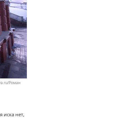
ya.ru/Роман
 иска нет,