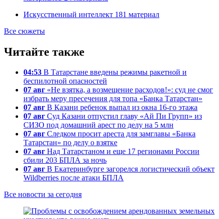
Искусственный интеллект
181
материал
Все сюжеты
Читайте также
04:53
В Татарстане введены режимы ракетной и
беспилотной опасностей
07 авг
«Не взятка, а возмещение расходов!»: суд не смог
избрать меру пресечения для топа «Банка Татарстан»
07 авг
В Казани ребенок выпал из окна 16-го этажа
07 авг
Суд Казани отпустил главу «Ай Пи Групп» из
СИЗО под домашний арест по делу на 5 млн
07 авг
Следком просит ареста для замглавы «Банка
Татарстан» по делу о взятке
07 авг
Над Татарстаном и еще 17 регионами России
сбили 203 БПЛА за ночь
07 авг
В Екатеринбурге загорелся логистический объект
Wildberries после атаки БПЛА
Все новости за сегодня