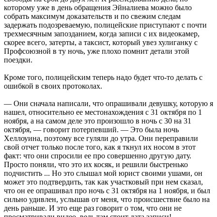
которому уже в день обращения Эйналиева можно было
собрать максимум доказательств и по свежим следам
задержать подозреваемую, полицейские приступают с почти
трехмесячным запозданием, когда записи с их видеокамер,
скорее всего, затерты, а таксист, который увез хулиганку с
Профсоюзной в ту ночь, уже плохо помнит детали этой
поездки.
Кроме того, полицейским теперь надо будет что-то делать с
ошибкой в своих протоколах.
— Они сначала написали, что опрашивали девушку, которую я
нашел, относительно ее местонахождения с 31 октября по 1
ноября, а на самом деле это произошло в ночь с 30 на 31
октября, — говорит потерпевший. — Это была ночь
Хеллоуина, поэтому все гуляли до утра. Они переправили
свой отчет только после того, как я ткнул их носом в этот
факт: что они спросили ее про совершенно другую дату.
Просто поняли, что это их косяк, и решили быстренько
подчистить ... Но это слышал мой юрист своими ушами, он
может это подтвердить, так как участковый при нем сказал,
что он ее опрашивал про ночь с 31 октября на 1 ноября, и был
сильно удивлен, услышав от меня, что происшествие было на
день раньше. И это еще раз говорит о том, что они не
просматривали видео, ведь там стоит дата записи!