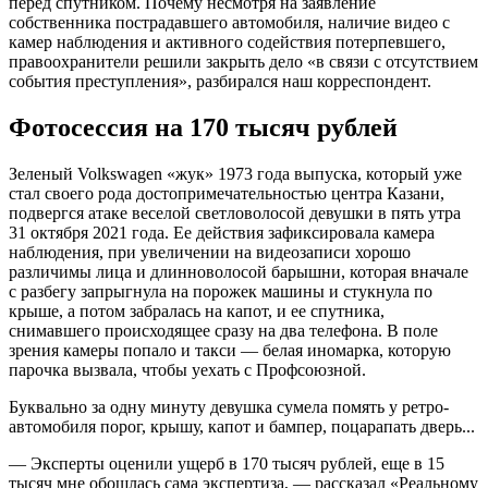
перед спутником. Почему несмотря на заявление
собственника пострадавшего автомобиля, наличие видео с
камер наблюдения и активного содействия потерпевшего,
правоохранители решили закрыть дело «в связи с отсутствием
события преступления», разбирался наш корреспондент.
Фотосессия на 170 тысяч рублей
Зеленый Volkswagen «жук» 1973 года выпуска, который уже
стал своего рода достопримечательностью центра Казани,
подвергся атаке веселой светловолосой девушки в пять утра
31 октября 2021 года. Ее действия зафиксировала камера
наблюдения, при увеличении на видеозаписи хорошо
различимы лица и длинноволосой барышни, которая вначале
с разбегу запрыгнула на порожек машины и стукнула по
крыше, а потом забралась на капот, и ее спутника,
снимавшего происходящее сразу на два телефона. В поле
зрения камеры попало и такси — белая иномарка, которую
парочка вызвала, чтобы уехать с Профсоюзной.
Буквально за одну минуту девушка сумела помять у ретро-
автомобиля порог, крышу, капот и бампер, поцарапать дверь...
— Эксперты оценили ущерб в 170 тысяч рублей, еще в 15
тысяч мне обошлась сама экспертиза, — рассказал «Реальному