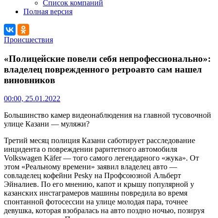
Список компаний
Полная версия
Происшествия
«Полицейские повели себя непрофессионально»:
владелец поврежденного ретроавто сам нашел
виновников
00:00, 25.01.2022
Большинство камер видеонаблюдения на главной тусовочной
улице Казани — муляжи?
Третий месяц полиция Казани саботирует расследование
инцидента о повреждении раритетного автомобиля
Volkswagen Käfer — того самого легендарного «жука». От
этом «Реальному времени» заявил владелец авто —
совладелец кофейни Peskу на Профсоюзной Альберт
Эйналиев. По его мнению, капот и крышу популярной у
казанских инстаграмеров машины повредила во время
спонтанной фотосессии на улице молодая пара, точнее
девушка, которая взобралась на авто поздно ночью, позируя