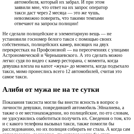
автомобиля, который их забрал. И при этом
заявили мне, что ответ на их запрос оператор
такси даст через 2 месяца — это же чушь,
невозможно поверить, что такими темпами
отвечают на запросы полиции!
Не сделали полицейские и элементарную вещь — не
установили госномер белого такси с помощью своих
собственных, полицейских камер, висящих на двух
перекрестках на Профсоюзной — на пересечениях с улицами
Астрономической и Чернышевского. А это сделать можно
легко: судя по видео с камер ресторана, с момента, когда
девушка влезла на капот «жука» до момента, когда подъехало
такси, мимо пронеслись всего 12 автомобилей, считая это
самое такси.
Алиби от мужа не на те сутки
Показания таксиста могли бы внести ясность в вопрос о
личности девушки, повредившей автомобиль Эйналиева, а
также о ее местонахождении, но полицейские, по его словам,
не удосужились озаботиться получить их. Сведения о том, кто
и с какого телефона вызывал такси, также помогли бы
расследованию, но их полиция собирать не стала. А когда сам