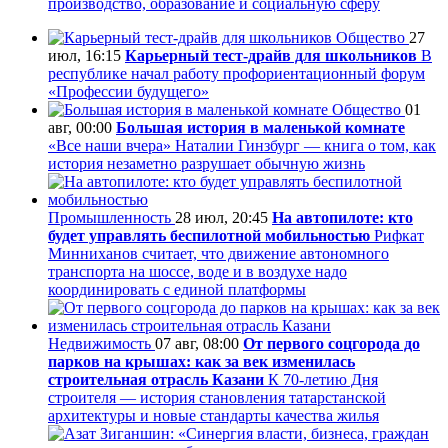
производство, образование и социальную сферу
Общество
27
июл, 16:15
Карьерный тест-драйв для школьников
В
республике начал работу профориентационный форум
«Профессии будущего»
Общество
01
авг, 00:00
Большая история в маленькой комнате
«Все наши вчера» Наталии Гинзбург — книга о том, как
история незаметно разрушает обычную жизнь
Промышленность
28 июл, 20:45
На автопилоте: кто
будет управлять беспилотной мобильностью
Рифкат
Минниханов считает, что движение автономного
транспорта на шоссе, воде и в воздухе надо
координировать с единой платформы
Недвижимость
07 авг, 08:00
От первого соцгорода до
парков на крышах: как за век изменилась
строительная отрасль Казани
К 70-летию Дня
строителя — история становления татарстанской
архитектуры и новые стандарты качества жилья