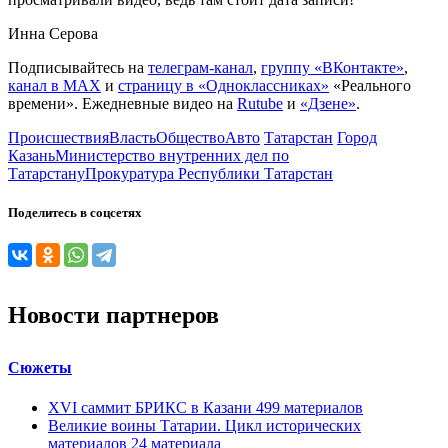
Инна Серова
Подписывайтесь на
телеграм-канал
,
группу «ВКонтакте»
,
канал в MAX
и
страницу в «Одноклассниках»
«Реального
времени». Ежедневные видео на
Rutube
и
«Дзене»
.
Происшествия
Власть
Общество
Авто
Татарстан
Город
Казань
Министерство внутренних дел по
Татарстану
Прокуратура Республики Татарстан
Поделитесь в соцсетях
Новости партнеров
Сюжеты
XVI саммит БРИКС в Казани
499
материалов
Великие воины Татарии. Цикл исторических
материалов
24
материала