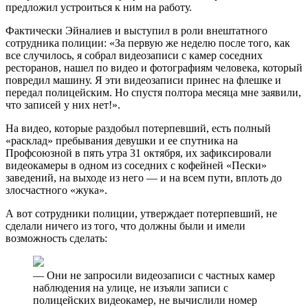
предложил устроиться к ним на работу.
Фактически Эйналиев и выступил в роли внештатного
сотрудника полиции: «За первую же неделю после того, как
все случилось, я собрал видеозаписи с камер соседних
ресторанов, нашел по видео и фотографиям человека, который
повредил машину. Я эти видеозаписи принес на флешке и
передал полицейским. Но спустя полтора месяца мне заявили,
что записей у них нет!».
На видео, которые раздобыл потерпевший, есть полный
«расклад» пребывания девушки и ее спутника на
Профсоюзной в пять утра 31 октября, их зафиксировали
видеокамеры в одном из соседних с кофейней «Пески»
заведений, на выходе из него — и на всем пути, вплоть до
злосчастного «жука».
А вот сотрудники полиции, утверждает потерпевший, не
сделали ничего из того, что должны были и имели
возможность сделать:
— Они не запросили видеозаписи с частных камер
наблюдения на улице, не изъяли записи с
полицейских видеокамер, не вычислили номер