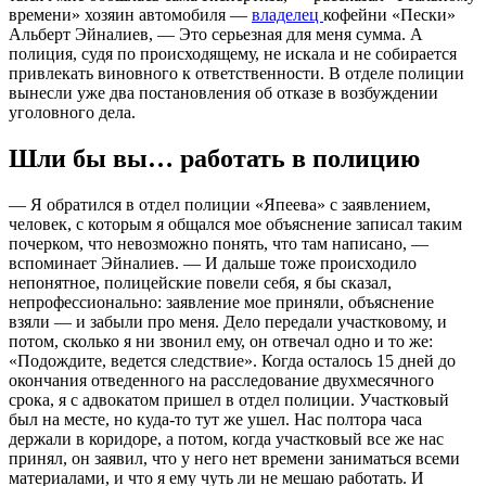
времени» хозяин автомобиля —
владелец
кофейни «Пески»
Альберт Эйналиев, — Это серьезная для меня сумма. А
полиция, судя по происходящему, не искала и не собирается
привлекать виновного к ответственности. В отделе полиции
вынесли уже два постановления об отказе в возбуждении
уголовного дела.
Шли бы вы… работать в полицию
— Я обратился в отдел полиции «Япеева» с заявлением,
человек, с которым я общался мое объяснение записал таким
почерком, что невозможно понять, что там написано, —
вспоминает Эйналиев. — И дальше тоже происходило
непонятное, полицейские повели себя, я бы сказал,
непрофессионально: заявление мое приняли, объяснение
взяли — и забыли про меня. Дело передали участковому, и
потом, сколько я ни звонил ему, он отвечал одно и то же:
«Подождите, ведется следствие». Когда осталось 15 дней до
окончания отведенного на расследование двухмесячного
срока, я с адвокатом пришел в отдел полиции. Участковый
был на месте, но куда-то тут же ушел. Нас полтора часа
держали в коридоре, а потом, когда участковый все же нас
принял, он заявил, что у него нет времени заниматься всеми
материалами, и что я ему чуть ли не мешаю работать. И