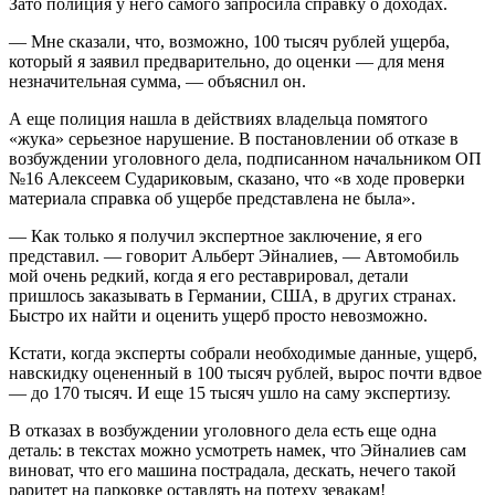
Зато полиция у него самого запросила справку о доходах.
— Мне сказали, что, возможно, 100 тысяч рублей ущерба,
который я заявил предварительно, до оценки — для меня
незначительная сумма, — объяснил он.
А еще полиция нашла в действиях владельца помятого
«жука» серьезное нарушение. В постановлении об отказе в
возбуждении уголовного дела, подписанном начальником ОП
№16 Алексеем Судариковым, сказано, что «в ходе проверки
материала справка об ущербе представлена не была».
— Как только я получил экспертное заключение, я его
представил. — говорит Альберт Эйналиев, — Автомобиль
мой очень редкий, когда я его реставрировал, детали
пришлось заказывать в Германии, CША, в других странах.
Быстро их найти и оценить ущерб просто невозможно.
Кстати, когда эксперты собрали необходимые данные, ущерб,
навскидку оцененный в 100 тысяч рублей, вырос почти вдвое
— до 170 тысяч. И еще 15 тысяч ушло на саму экспертизу.
В отказах в возбуждении уголовного дела есть еще одна
деталь: в текстах можно усмотреть намек, что Эйналиев сам
виноват, что его машина пострадала, дескать, нечего такой
раритет на парковке оставлять на потеху зевакам!