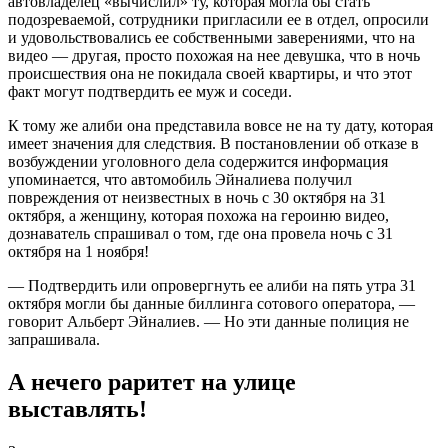
автовладелец «вычислил» ту, которая могла бы стать
подозреваемой, сотрудники пригласили ее в отдел, опросили
и удовольствовались ее собственными заверениями, что на
видео — другая, просто похожая на нее девушка, что в ночь
происшествия она не покидала своей квартиры, и что этот
факт могут подтвердить ее муж и соседи.
К тому же алиби она представила вовсе не на ту дату, которая
имеет значения для следствия. В постановлении об отказе в
возбуждении уголовного дела содержится информация
упоминается, что автомобиль Эйналиева получил
повреждения от неизвестных в ночь с 30 октября на 31
октября, а женщину, которая похожа на героиню видео,
дознаватель спрашивал о том, где она провела ночь с 31
октября на 1 ноября!
— Подтвердить или опровергнуть ее алиби на пять утра 31
октября могли бы данные биллинга сотового оператора, —
говорит Альберт Эйналиев. — Но эти данные полиция не
запрашивала.
А нечего раритет на улице
выставлять!