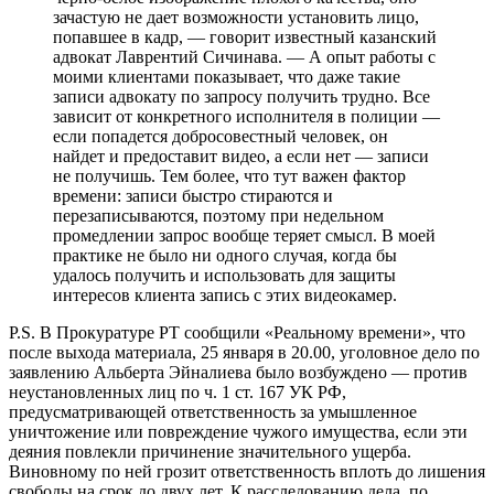
зачастую не дает возможности установить лицо,
попавшее в кадр, — говорит известный казанский
адвокат Лаврентий Сичинава. — А опыт работы с
моими клиентами показывает, что даже такие
записи адвокату по запросу получить трудно. Все
зависит от конкретного исполнителя в полиции —
если попадется добросовестный человек, он
найдет и предоставит видео, а если нет — записи
не получишь. Тем более, что тут важен фактор
времени: записи быстро стираются и
перезаписываются, поэтому при недельном
промедлении запрос вообще теряет смысл. В моей
практике не было ни одного случая, когда бы
удалось получить и использовать для защиты
интересов клиента запись с этих видеокамер.
P.S. В Прокуратуре РТ сообщили «Реальному времени», что
после выхода материала, 25 января в 20.00, уголовное дело по
заявлению Альберта Эйналиева было возбуждено — против
неустановленных лиц по ч. 1 ст. 167 УК РФ,
предусматривающей ответственность за умышленное
уничтожение или повреждение чужого имущества, если эти
деяния повлекли причинение значительного ущерба.
Виновному по ней грозит ответственность вплоть до лишения
свободы на срок до двух лет. К расследованию дела, по