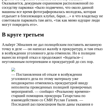
Оказывается, дежурным охранником расположенной по
соседству парковки «было подмечено, что около данной
машины все время фотографировалась молодежь, которая
отдыхает в близлежащих клубах, барах…» и что владельцу не
советовали парковать там авто, «так как мимо идущие люди
могут повредить его».
В круге третьем
Альберт Эйналиев не дал полицейским поставить желанную
точку в деле — он написал жалобу в прокуратуру, и там отказ
в возбуждении уголовного дела отменили. Но в полиции
вынесли второй отказ и продолжают «бодаться» с
неугомонным потерпевшим и прокуратурой до сих пор.
— Постановления об отказе в возбуждении
уголовного дела по этому материалу уже
неоднократно отменялись прокуратурой ввиду
неполноты проведенных полицией проверочных
мероприятий. — сообщил «Реальному времени»
старший помощник прокурора Татарстана по
взаимодействию со СМИ Руслан Галиев. —
Последний раз прокурором были даны указания о