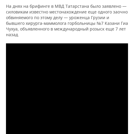
На днях на брифинге в МВД Татарстана было заявлено —
силовикам известно местонахождение еще одного заочно
обвиняемого по этому делу — уроженца Грузии и
бывшего хирурга-маммолога горбольницы №7 Казани Гиа
Чухуа, объявленного в международный розыск еще 7 лет
назад.