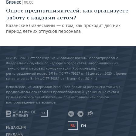
Бизнес
00:00
Опрос предпринимателей: как организуете
работу с кадрами летом?
Казанские бизнесмены — о том, как проходит для них
период летних отпусков персонала
© 2015 - 2026 Сетевое издание «Реальное время» Зарегистрировано
Федеральной службой по надзору в сфере связи, информационных
технологий и массовых коммуникаций (Роскомнадзор) –
регистрационный номер ЭЛ № ФС 77 - 79627 от 18 декабря 2020 г. (ранее
свидетельство Эл № ФС 77-59331 от 18 сентября 2014 г.)
Использование материалов Реального Времени разрешено только с
предварительного согласия правообладателей, упоминание сайта и
прямая гиперссылка обязательны при частичном или полном
воспроизведении материалов.
18+
RU
EN
РЕДАКЦИЯ
РЕКЛАМА