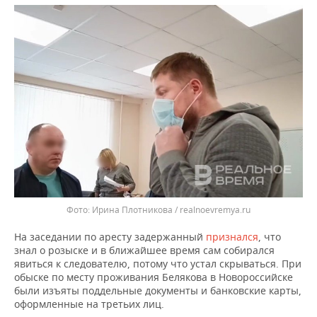
ВОДНЫЕ ВИДЫ СПОРТА
ОБРАЗОВАНИЕ
ХОККЕЙ С МЯЧОМ
ПРОИСШЕСТВИЯ
Ирина Плотникова / realnoevremya.ru
На заседании по аресту задержанный
признался
, что
знал о розыске и в ближайшее время сам собирался
явиться к следователю, потому что устал скрываться. При
обыске по месту проживания Белякова в Новороссийске
были изъяты поддельные документы и банковские карты,
оформленные на третьих лиц.