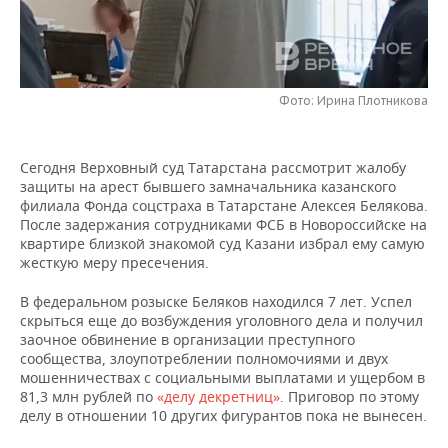
НЕФТЕХИМИЯ
РОЗНИЧНАЯ ТОРГОВЛЯ
НОВОСТИ ТЕХНОЛОГИЙ
МЕРОПРИЯТИЯ
НЕФТЬ
ТРАНСПОРТ
IT
НОВОСТИ МЕРОПРИЯТИЙ
СПОРТ
ОПК
Фото: Ирина Плотникова
УСЛУГИ
МЕДИА
ВЫЕЗДНАЯ РЕДАКЦИЯ
НОВОСТИ СПОРТА
ОБЩЕСТВО
ЭНЕРГЕТИКА
Сегодня Верховный суд Татарстана рассмотрит жалобу
ТЕЛЕКОММУНИКАЦИИ
БИЗНЕС-БРАНЧИ
ФУТБОЛ
НОВОСТИ ОБЩЕСТВА
ФОТОГАЛЕРЕЯ
защиты на арест бывшего замначальника казанского
филиала Фонда соцстраха в Татарстане Алексея Белякова.
ONLINE-КОНФЕРЕНЦИИ
ХОККЕЙ
ВЛАСТЬ
СЮЖЕТЫ
После задержания сотрудниками ФСБ в Новороссийске на
квартире близкой знакомой суд Казани избрал ему самую
жесткую меру пресечения.
ОТКРЫТАЯ ЛЕКЦИЯ
БАСКЕТБОЛ
ИНФРАСТРУКТУРА
СПРАВОЧНИК
В федеральном розыске Беляков находился 7 лет. Успел
ВОЛЕЙБОЛ
ИСТОРИЯ
СПИСОК ПЕРСОН
ПОЛНАЯ ВЕРСИЯ
скрыться еще до возбуждения уголовного дела и получил
заочное обвинение в организации преступного
сообщества, злоупотреблении полномочиями и двух
КИБЕРСПОРТ
КУЛЬТУРА
СПИСОК КОМПАНИЙ
мошенничествах с социальными выплатами и ущербом в
81,3 млн рублей по
«делу декретниц»
. Приговор по этому
ФИГУРНОЕ КАТАНИЕ
МЕДИЦИНА
делу в отношении 10 других фигурантов пока не вынесен.