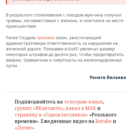
ВОДНЫЕ ВИДЫ СПОРТА
ОБРАЗОВАНИЕ
ХОККЕЙ С МЯЧОМ
ПРОИСШЕСТВИЯ
В результате столкновения с поездом мужчина получил
травмы, несовместимые с жизнью, и скончался на месте
происшествия.
Ранее Госдума
приняла
закон, ужесточающий
административную ответственность за нарушения на
железной дороге. Поправки в КоАП увеличат размер
некоторых штрафов до десяти раз, чтобы предотвратить
аварии, травматизм и смертность на железнодорожных
путях.
Рената Валеева
Подписывайтесь на
телеграм-канал
,
группу «ВКонтакте»
,
канал в MAX
и
страницу в «Одноклассниках»
«Реального
времени». Ежедневные видео на
Rutube
и
«Дзене»
.