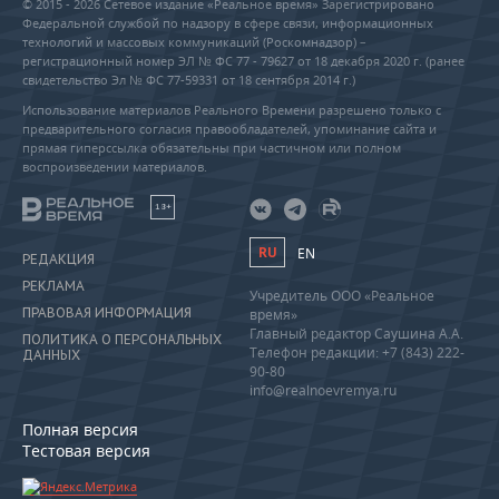
© 2015 - 2026 Сетевое издание «Реальное время» Зарегистрировано
Федеральной службой по надзору в сфере связи, информационных
технологий и массовых коммуникаций (Роскомнадзор) –
регистрационный номер ЭЛ № ФС 77 - 79627 от 18 декабря 2020 г. (ранее
свидетельство Эл № ФС 77-59331 от 18 сентября 2014 г.)
Использование материалов Реального Времени разрешено только с
предварительного согласия правообладателей, упоминание сайта и
прямая гиперссылка обязательны при частичном или полном
воспроизведении материалов.
18+
RU
EN
РЕДАКЦИЯ
РЕКЛАМА
Учредитель ООО «Реальное
ПРАВОВАЯ ИНФОРМАЦИЯ
время»
Главный редактор Саушина А.А.
ПОЛИТИКА О ПЕРСОНАЛЬНЫХ
Телефон редакции: +7 (843) 222-
ДАННЫХ
90-80
info@realnoevremya.ru
Полная версия
Тестовая версия