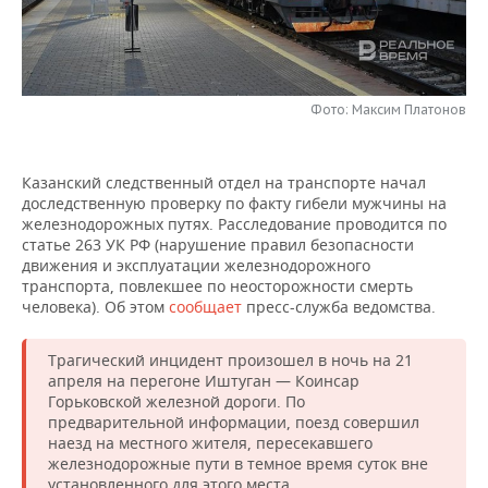
НЕФТЕХИМИЯ
РОЗНИЧНАЯ ТОРГОВЛЯ
НОВОСТИ ТЕХНОЛОГИЙ
МЕРОПРИЯТИЯ
НЕФТЬ
ТРАНСПОРТ
IT
НОВОСТИ МЕРОПРИЯТИЙ
СПОРТ
ОПК
Фото: Максим Платонов
УСЛУГИ
МЕДИА
ВЫЕЗДНАЯ РЕДАКЦИЯ
НОВОСТИ СПОРТА
ОБЩЕСТВО
ЭНЕРГЕТИКА
Казанский следственный отдел на транспорте начал
ТЕЛЕКОММУНИКАЦИИ
БИЗНЕС-БРАНЧИ
ФУТБОЛ
НОВОСТИ ОБЩЕСТВА
ФОТОГАЛЕРЕЯ
доследственную проверку по факту гибели мужчины на
железнодорожных путях. Расследование проводится по
ONLINE-КОНФЕРЕНЦИИ
ХОККЕЙ
ВЛАСТЬ
СЮЖЕТЫ
статье 263 УК РФ (нарушение правил безопасности
движения и эксплуатации железнодорожного
транспорта, повлекшее по неосторожности смерть
ОТКРЫТАЯ ЛЕКЦИЯ
БАСКЕТБОЛ
ИНФРАСТРУКТУРА
СПРАВОЧНИК
человека). Об этом
сообщает
пресс-служба ведомства.
ВОЛЕЙБОЛ
ИСТОРИЯ
СПИСОК ПЕРСОН
ПОЛНАЯ ВЕРСИЯ
Трагический инцидент произошел в ночь на 21
апреля на перегоне Иштуган — Коинсар
КИБЕРСПОРТ
КУЛЬТУРА
СПИСОК КОМПАНИЙ
Горьковской железной дороги. По
предварительной информации, поезд совершил
ФИГУРНОЕ КАТАНИЕ
МЕДИЦИНА
наезд на местного жителя, пересекавшего
железнодорожные пути в темное время суток вне
установленного для этого места.