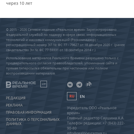
через 10 лет
© 2015 - 2026 Сетевое издание «Реальное время» Зарегистрировано
Федеральной службой по надзору в сфере связи, информационных
технологий и массовых коммуникаций (Роскомнадзор) –
регистрационный номер ЭЛ № ФС 77 - 79627 от 18 декабря 2020 г. (ранее
свидетельство Эл № ФС 77-59331 от 18 сентября 2014 г.)
Использование материалов Реального Времени разрешено только с
предварительного согласия правообладателей, упоминание сайта и
прямая гиперссылка обязательны при частичном или полном
воспроизведении материалов.
18+
RU
EN
РЕДАКЦИЯ
РЕКЛАМА
Учредитель ООО «Реальное
ПРАВОВАЯ ИНФОРМАЦИЯ
время»
Главный редактор Саушина А.А.
ПОЛИТИКА О ПЕРСОНАЛЬНЫХ
Телефон редакции: +7 (843) 222-
ДАННЫХ
90-80
info@realnoevremya.ru