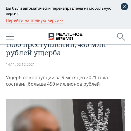
Вы были автоматически перенаправлены на мобильную
версию.
Перейти на полную версию
РЕГИОНЫ
ЭКОНОМИКА
Коррупция в Татарстане: более
БАШКОРТОСТАН
НОВОСТИ
1000 преступлений, 450 млн
ТАТАРСТАН
АНАЛИТИКА
рублей ущерба
УДМУРТИЯ
НОВОСТИ АНАЛИТИКИ
ЭКОНОМИКА
14:11, 02.12.2021
ДЕКЛАРАЦИИ О ДОХОДАХ
НОВОСТИ ЭКОНОМИКИ
ПРОМЫШЛЕННОСТЬ
Ущерб от коррупции за 9 месяцев 2021 года
составил больше 450 миллионов рублей
КОРОЛИ ГОСЗАКАЗА ПФО
ФИНАНСЫ
НОВОСТИ
НЕДВИЖИМОСТЬ
ПРОМЫШЛЕННОСТИ
ВУЗЫ ТАТАРСТАНА
БАНКИ
НОВОСТИ НЕДВИЖИМОСТИ
АВТО
АГРОПРОМ
КОМУ ПРИНАДЛЕЖАТ
БЮДЖЕТ
НОВОСТИ АВТО
БИЗНЕС
ТОРГОВЫЕ ЦЕНТРЫ
МАШИНОСТРОЕНИЕ
ТАТАРСТАНА
ИНВЕСТИЦИИ
НОВОСТИ БИЗНЕСА
ТЕХНОЛОГИИ