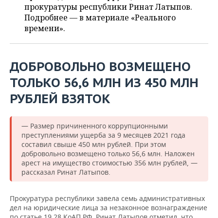
ВОДНЫЕ ВИДЫ СПОРТА
ОБРАЗОВАНИЕ
прокуратуры республики Ринат Латыпов.
Подробнее — в материале «Реального
ХОККЕЙ С МЯЧОМ
ПРОИСШЕСТВИЯ
времени».
ДОБРОВОЛЬНО ВОЗМЕЩЕНО
ТОЛЬКО 56,6 МЛН ИЗ 450 МЛН
РУБЛЕЙ ВЗЯТОК
— Размер причиненного коррупционными
преступлениями ущерба за 9 месяцев 2021 года
составил свыше 450 млн рублей. При этом
добровольно возмещено только 56,6 млн. Наложен
арест на имущество стоимостью 356 млн рублей, —
рассказал Ринат Латыпов.
Прокуратура республики завела семь административных
дел на юридические лица за незаконное вознаграждение
по статье 19.28 КоАП РФ. Ринат Латыпов отметил, что