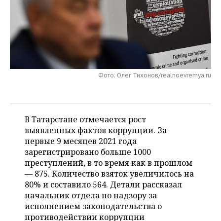
НЕФТЕХИМИЯ
РОЗНИЧНАЯ ТОРГОВЛЯ
НОВОСТИ ТЕХНОЛОГИЙ
МЕРОПРИЯТИЯ
НЕФТЬ
ТРАНСПОРТ
IT
НОВОСТИ МЕРОПРИЯТИЙ
СПОРТ
ОПК
УСЛУГИ
МЕДИА
ВЫЕЗДНАЯ РЕДАКЦИЯ
НОВОСТИ СПОРТА
ОБЩЕСТВО
ЭНЕРГЕТИКА
Фото: Олег Тихонов/realnoevremya.ru
ТЕЛЕКОММУНИКАЦИИ
БИЗНЕС-БРАНЧИ
ФУТБОЛ
НОВОСТИ ОБЩЕСТВА
ФОТОГАЛЕРЕЯ
ONLINE-КОНФЕРЕНЦИИ
ХОККЕЙ
ВЛАСТЬ
СЮЖЕТЫ
В Татарстане отмечается рост
выявленных фактов коррупции. За
ОТКРЫТАЯ ЛЕКЦИЯ
БАСКЕТБОЛ
ИНФРАСТРУКТУРА
СПРАВОЧНИК
первые 9 месяцев 2021 года
зарегистрировано больше 1000
ВОЛЕЙБОЛ
ИСТОРИЯ
СПИСОК ПЕРСОН
ПОЛНАЯ ВЕРСИЯ
преступлений, в то время как в прошлом
— 875. Количество взяток увеличилось на
КИБЕРСПОРТ
КУЛЬТУРА
СПИСОК КОМПАНИЙ
80% и составило 564. Детали рассказал
начальник отдела по надзору за
ФИГУРНОЕ КАТАНИЕ
МЕДИЦИНА
исполнением законодательства о
противодействии коррупции