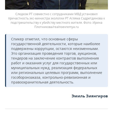
Следком РТ совместно с сотрудниками МВД установил
причастность экс-министра экологии РТ Агляма Садретдинова к
подстрекательству к убийству местного жителя.
Ирина
Плотникова/realnoevremya.ru
Спикер отметил, что основные сферы
государственной деятельности, которые наиболее
подвержены коррупции, остаются неизменными.
Это организация проведения торгов, аукционов,
тендеров на заключение контрактов выполнения
работ и оказания услуг для государственных или
муниципальных нужд, реализация федеральных
или региональных целевых программ, выполнение
гособоронзаказа, контрольно-ревизионная и
правоохранительная деятельность.
Эмиль Зиянгиров